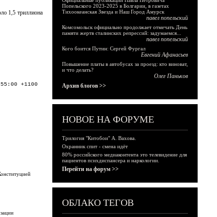
Официальные публикации Павла Петровича
Попельского 2023-2025 в Болгарии, в газетах
Тихоокеанская Звезда и Наш Город Амурск
ло 1,5 триллиона
павел попельский
Комсомольск официально продолжает отмечать День
памяти жертв сталинских репрессий: задумаемся...
павел попельский
Кого боится Путин: Сергей Фургал
Евгений Афанасьев
Повышение платы в автобусах за проезд: кто виноват,
и что делать?
Олег Паньков
:55:00 +1100
Архив блогов >>
НОВОЕ НА ФОРУМЕ
Трилогия "Китобои" А. Вахова.
Охранник спит - смена идёт
80% российского медиаконтента это телевидение для
пациентов психдиспансера и наркологии.
Перейти на форум >>
 Конституцией
ОБЛАКО ТЕГОВ
изации