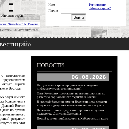
Имя:
Регистрация
Забыли пароль?
Пароль:
обильная версия
огия "Китобои" А. Вахова.
руйтесь, или авторизуйтесь.
нвестиций»
НОВОСТИ
с заместителем
06.08.2026
 представителем
м округе Юрием
На Русском острове продолжается создание
ьнего Востока.
инфраструктуры для инноваций
Олег Кожемяко представил новые инициативы по
ых задач и много
развитию горнолыжного туризма в России
аже больше, чем в
В краевой больнице имени Владимирцева освоили
новую методику восстановления после инсульта
у Дальний Восток
м даже по другим
Дальневосточная студия кинохроники получила
поддержку Дмитрия Демешина
 и промышленного
роший результат.
Новый циклон приближается к Хабаровскому краю
игнуто и как этот