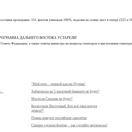
оставив пропорцию: 151 зрителя умножим 100%, поделив на сумму мест в театре (525 и 50 
РОГРАММА ДАЛЬНЕГО ВОСТОКА УСТАРЕЛИ!
Совета Федерации, а также ответы министра на вопросы сенаторов и выступления сенатор
"Мой отец – теневой кассир Путина"
...
Хабаровска на 5-тысячной банкноте не будет?
Моста на Сахалин не будет?
Космодром Восточный. Кто всё-таки ворует
деньги?!
Птицы атакуют российские самолёты
Спешно сделали фонтан, - так сделайте автовокзал!