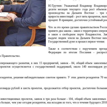
Ю.Трутнев: Уважаемый Владимир Владимиро
десяти месяцев текущего года рост объемо
производства на Дальнем Востоке - три п
прироста инвестиций - рост пять процентов, нал
процент. В принципе, достаточно устойчивый рос
Что за это время сделано правительством Росс
принято два закона - закон о территориях опер
и закон о свободном порте Владивосток. За
выдаче людям земли на Дальнем Востоке нах
Государственной думе и прошел первое чтение.
Также в соответствии с поручением презид
Федерации по итогам Послания - распрост
 в Правительство.
 опережающего развития, в них 15 предприятий, заявок - 84, общий объем заявленны
проектов осуществляется с государственной поддержкой, около 140 миллиардов р
резидентов, решение наблюдательным советом принято. У этих девяти резидентов 70 м
ллиарда рублей в шесть проектов, продолжается отбор проектов, достаточно большая 
инвестиционных проектов, заявок в три раза больше - 104, общий объем заявленных 
а больше, чем уже сегодня резидентов, мы исходим из того, что в течение будущего 20