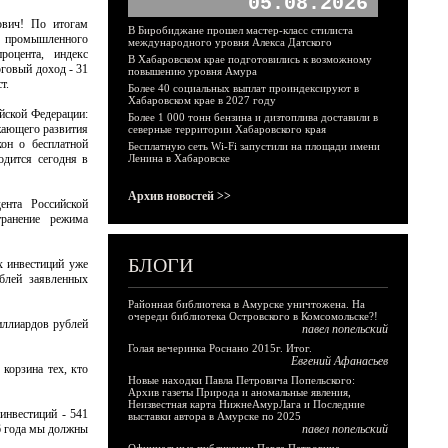
05.08.2026
вич! По итогам
В Биробиджане прошел мастер-класс стилиста
в промышленного
международного уровня Алекса Датского
роцента, индекс
В Хабаровском крае подготовились к возможному
оговый доход - 31
повышению уровня Амура
т.
Более 40 социальных выплат проиндексируют в
Хабаровском крае в 2027 году
ийской Федерации:
Более 1 000 тонн бензина и дизтоплива доставили в
ежающего развития
северные территории Хабаровского края
кон о бесплатной
Бесплатную сеть Wi-Fi запустили на площади имени
одится сегодня в
Ленина в Хабаровске
Архив новостей >>
ента Российской
ранение режима
БЛОГИ
х инвестиций уже
ублей заявленных
Районная библиотека в Амурске уничтожена. На
очереди библиотека Островского в Комсомольске?!
иллиардов рублей
павел попельский
Голая вечеринка Роснано 2015г. Итог.
Евгений Афанасьев
корзина тех, кто
Новые находки Павла Петровича Попельского:
Архив газеты Природа и аномальные явления,
Неизвестная карта НижнеАмурЛага и Последние
инвестиций - 541
выставки автора в Амурске по 2025
16 года мы должны
павел попельский