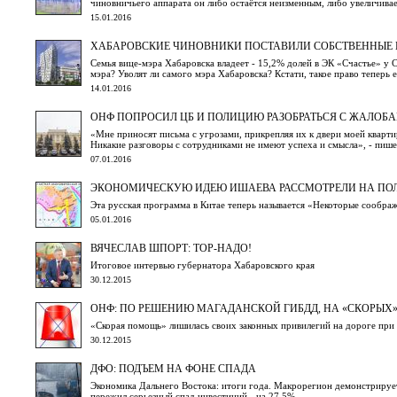
чиновничьего аппарата он либо остаётся неизменным, либо увеличива
15.01.2016
ХАБАРОВСКИЕ ЧИНОВНИКИ ПОСТАВИЛИ СОБСТВЕННЫЕ 
Семья вице-мэра Хабаровска владеет - 15,2% долей в ЭК «Счастье» у 
мэра? Уволят ли самого мэра Хабаровска? Кстати, такое право теперь е
14.01.2016
ОНФ ПОПРОСИЛ ЦБ И ПОЛИЦИЮ РАЗОБРАТЬСЯ С ЖАЛОБ
«Мне приносят письма с угрозами, прикрепляя их к двери моей кварт
Никакие разговоры с сотрудниками не имеют успеха и смысла», - пише
07.01.2016
ЭКОНОМИЧЕСКУЮ ИДЕЮ ИШАЕВА РАССМОТРЕЛИ НА ПОЛ
Эта русская программа в Китае теперь называется «Некоторые сообр
05.01.2016
ВЯЧЕСЛАВ ШПОРТ: ТОР-НАДО!
Итоговое интервью губернатора Хабаровского края
30.12.2015
ОНФ: ПО РЕШЕНИЮ МАГАДАНСКОЙ ГИБДД, НА «СКОРЫХ
«Скорая помощь» лишилась своих законных привилегий на дороге при
30.12.2015
ДФО: ПОДЪЕМ НА ФОНЕ СПАДА
Экономика Дальнего Востока: итоги года. Макрорегион демонстрирует
пережил серьезный спад инвестиций - на 27,5%