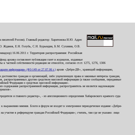
 писателей России). Главный редактор: Харитонова И.Ю. Адрес
Ю. Жданов, Е.Н. Голубь, С.Н. Бурындин, Б.М. Сухинин, О.В.
надзор) 16.06.2011 г. Территория распространения: Российская
й фонд архива составляют публикации газет и журналов, изданные
к частной собственности редакции не относятся, согласно ст.ст. 1275, 1276, 1306
щите информации» (ФЗ-149 от 27.07.06 г.)
архив «Дебри-ДВ», хранящий информацию,
ь и достоинство граждан и организаций, либо ущемляющих права и законные интересы граждан,
ов, распространенных другим средством массовой информации (а также сообщения, переданные
сийской Федерации о средствах массовой информации».
из содержания распространенной информации, распространитель не является надлежащим
ериалов».
редителя и главного редактор», - из апелляционного определения Хабаровского краевого суда
ны к выражению мнения. Блоги и форум не входят в электронное периодическое издание «Дебри-
а участие в референдуме граждан Российской Федерации»; считать, там где не указано: лицо