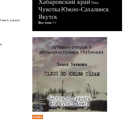
Хабаровский край
Чита
Чукотка
Южно-Сахалинск
Якутск
мест, а всего
Все теги >>
ов