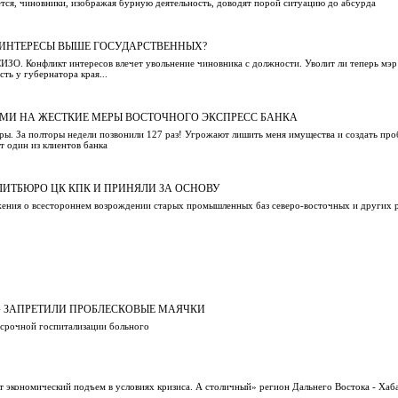
ется, чиновники, изображая бурную деятельность, доводят порой ситуацию до абсурда
ИНТЕРЕСЫ ВЫШЕ ГОСУДАРСТВЕННЫХ?
СИЗО. Конфликт интересов влечет увольнение чиновника с должности. Уволит ли теперь мэр
сть у губернатора края...
АМИ НА ЖЕСТКИЕ МЕРЫ ВОСТОЧНОГО ЭКСПРЕСС БАНКА
иры. За полторы недели позвонили 127 раз! Угрожают лишить меня имущества и создать про
т один из клиентов банка
ИТБЮРО ЦК КПК И ПРИНЯЛИ ЗА ОСНОВУ
ажения о всестороннем возрождении старых промышленных баз северо-восточных и других 
» ЗАПРЕТИЛИ ПРОБЛЕСКОВЫЕ МАЯЧКИ
 срочной госпитализации больного
 экономический подъем в условиях кризиса. А столичный» регион Дальнего Востока - Хаб