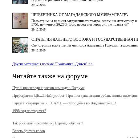
29.12.2015
ЧЕТВЕРТИНКА ОТ МАГАДАНСКОГО МУЗДРАМТЕАТРА
Посмотрим на процент загруженность театра, вспомнив математику и с
575), получится 26,26%. Есть повод для гордости, не правда ли?
29.12.2015
СТРАТЕГИЯ ДАЛЬНЕГО ВОСТОКА И ГОСУДАРСТВЕННАЯ П
Стенограмма выступления министра Александра Галушки на заседании 
26.12.2015
Другие материалы по теме "Экономика, Деньги" >>
Читайте также на форуме
Путин просит единороссов команду в Госдуме
Председатель ЦБ...Э.Набиуллина "Причина девальвации рубля, паника населения
Гараж в квартире на 38 ЭТАЖЕ — обзор дома во Владивостоке...!
1998 год повторится?
Так россияне и республику Бурунди обгонят!
Власть бритых голов