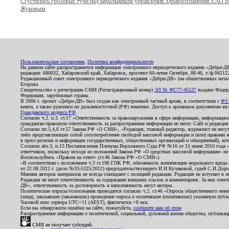
Сгустились грозовые тучи над начальником управления здравоохранения ЕАО 
Жуковым
Пользовательское соглашение
,
Политика конфиденциальности
На данном сайте распространяется информация электронного периодического издания «Дебри-Д
редакции: 680032, Хабаровский край, Хабаровск, проспект 60-летия Октября, 88-46, т./ф.8421
Редакционный совет электронного периодического издания «Дебри-ДВ» (на общественных нач
Егорова
Свидетельство о регистрации СМИ (Регистрационный номер)
ЭЛ № ФС77-45537
выдано Федера
Федерация, зарубежные страны.
В 2006 г. проект «Дебри-ДВ» был создан как электронный частный архив, в соответствии с
ФЗ 
книги, а также рукописи по дальневосточной (РФ) тематике. Доступ к архивным документам явля
Гражданского кодекса РФ
.
Согласно ч.2. п.3. ст.17 «Ответственность за правонарушения в сфере информации, информац
гражданско-правовую ответственность за распространение информации не несет. Сайт и редакци
Согласно пп.3,4,6 ст.57 Закона РФ «О СМИ», «Редакция, главный редактор, журналист не несут
либо представляющих собой злоупотребление свободой массовой информации и (или) правами ж
в пресс-релизах и информация государственных, общественных организаций и объединений), кот
Согласно абз.3, п.13 Постановления Пленума Верховного Суда РФ №16 от 15 июня 2010 года 
ответчиком, поскольку исходя из положений Закона РФ «О средствах массовой информации» не 
Воспользуйтесь «Правом на ответ» (ст.46 Закона РФ «О СМИ»).
«В соответствии с положением ч.3 ст.196 ГПК РФ, обязанность компенсации морального вреда п
от 22.08.2012 г. (дело №33-5325/2012) председательствующего И.И.Куликовой, судей С.И.Дор
Мнения авторов материалов не всегда совпадают с позицией редакции. Редакция не вступает в п
Редакция не несет ответственность за содержание внешних ссылок и комментариев. За них отве
ДВ», ответственность за достоверность и наполняемость несут авторы.
Политические опросы/голосования проводятся согласно ч.2. ст.46 «Опросы общественного мнени
(лица), заказавшее (заказавших) проведение опроса и оплатившее (оплативших) указанную публик
Часовой пояс сервера UTC+11 (AEST), фактически +8 мск.
Если вы обнаружили ошибки на сайте, пожалуйста,
сообщите нам об этом
.
Распространение информации о политической, социальной, духовной жизни общества, публикац
СМИ не получает субсидий.