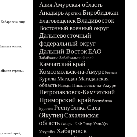
Азия
Амурская область
Биробиджан
Анадырь
Арктика
Владивосток
Благовещенск
 Хабаровска вице-
Восточный военный округ
Дальневосточный
федеральный округ
блемы в жизни.
Дальний Восток
ЕАО
Забайкалье
Забайкальский край
Камчатский край
Комсомольск-на-Амуре
районов страны»
Корякия
Магадан
Магаданская
Курилы
область
Николаевск-на-Амуре
Находка
Петропавловск-Камчатский
Приморский край
Республика
Республика Саха
Бурятия
(Якутия)
Сахалинская
область
ТОФ
Тында
Улан-Удэ
Сибирь
Хабаровск
Уссурийск
аровский край,