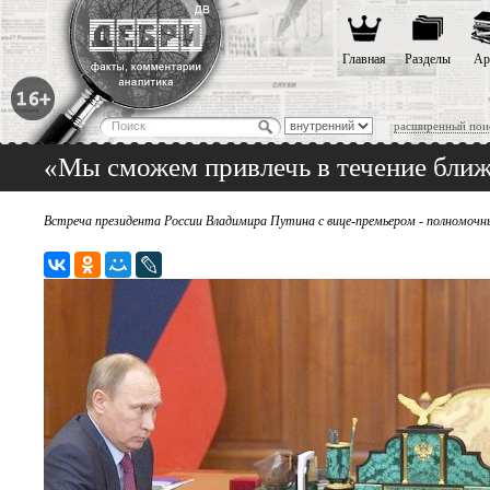
Главная
Разделы
Ар
расширенный пои
«Мы сможем привлечь в течение ближ
Встреча президента России Владимира Путина с вице-премьером - полномо