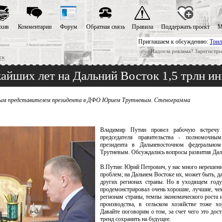
хив
Комментарии
Форум
Обратная связь
Правила
Поддержать проект
М
Приглашаем к обсуждению:
Трил
Надоела реклама? Зарегистри
ск
айших лет на Дальний Восток 1,5 трлн и
чным представителем президента в ДФО Юрием Трутневым. Стенограмма
Владимир Путин провел рабочую встречу 
председателя правительства - полномочным
президента в Дальневосточном федерально
Трутневым. Обсуждались вопросы развития Дал
В.Путин: Юрий Петрович, у нас много нерешенн
проблем; на Дальнем Востоке их, может быть, д
других регионах страны. Но в уходящем год
продемонстрировал очень хорошие, лучшие, че
регионам страны, темпы экономического роста
производства, в сельском хозяйстве тоже хо
Давайте поговорим о том, за счет чего это дост
тренд сохранить на будущее.