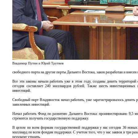
Владимир Путин и Юрий Трутнев
свободного порта на другие порты Дальнего Востока, закон разработан и внесен
Все эти законы начали работать уже в этом году, созданы девять территорий
сегодня составляет 240 миллиардов рублей. Также шесть инвестиционных 
инвестиций.
Свободный порт Владивосток начал работать, уже зарегистрировалось девять 
заявленных инвестиций.
Начал работать Фонд по развитию Дальнего Востока: проинвестировано 9,5 ми
стремится получить государственную поддержку.
В целом по всем формам государственной поддержки у нас сегодня 36 новых 
миллиард по всем фондам поддержки. С учетом того, что у нас заявок в три раз
результат утроить.