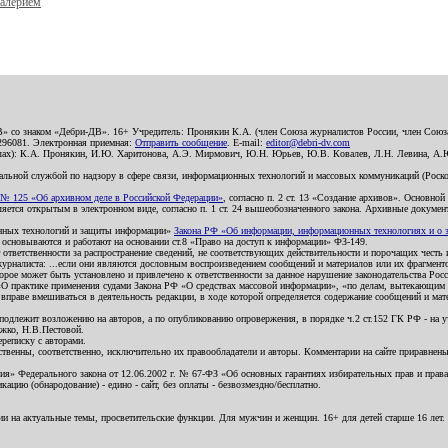
Валерием
В» со знаком «Дебри-ДВ». 16+ Учредитель: Пронякин К.А. (член Союза журналистов России, член Союза
2296081. Электронная приемная:
Отправить сообщение
. E-mail:
editor@debri-dv.com
алах): К.А. Пронякин, И.Ю. Харитонова, А.Э. Мирмович, Ю.Н. Юрьев, Ю.В. Ковалев, Л.Н. Левина, А.
льной службой по надзору в сфере связи, информационных технологий и массовых коммуникаций (Роском
№ 125 «Об архивном деле в Российской Федерации»
, согласно п. 2 ст. 13 «Создание архивов». Основно
ется открытым в электронном виде, согласно п. 1 ст. 24 вышеобозначенного закона. Архивные документы 
ионных технологий и защиты информации»
Закона РФ «Об информации, информационных технологиях и о за
я основываются и работают на основании ст.8 «Право на доступ к информации» ФЗ-149.
 ответственности за распространение сведений, не соответствующих действительности и порочащих чест
урналиста: ...если они являются дословным воспроизведением сообщений и материалов или их фрагмент
орое может быть установлено и привлечено к ответственности за данное нарушение законодательства Рос
«О практике применения судами Закона РФ «О средствах массовой информации», «по делам, вытекающим 
вправе вмешиваться в деятельность редакции, в ходе которой определяется содержание сообщений и мат
одлежит возложению на авторов, а по опубликованию опровержения, в порядке ч.2 ст.152 ГК РФ - на уч
ожко, Н.В.Пестовой.
ереписку с авторами.
тственны, соответственно, исключительно их правообладатели и авторы. Комментарии на сайте приравне
я» Федерального закона от 12.06.2002 г. № 67-ФЗ «Об основных гарантиях избирательных прав и права н
ацию (обнародование) - едино - сайт, без оплаты - безвозмездно/бесплатно.
ии на актуальные темы, просветительские функции. Для мужчин и женщин. 16+ для детей старше 16 лет.