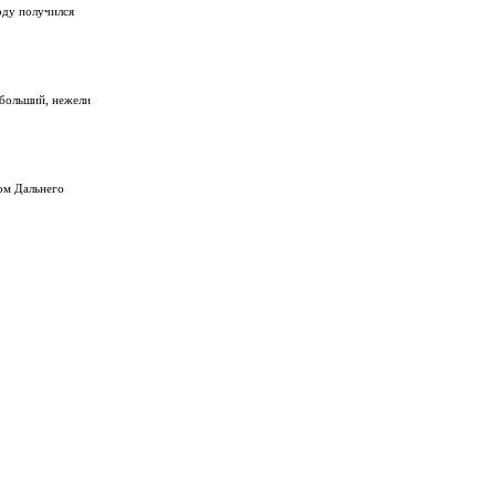
оду получился
 больший, нежели
ом Дальнего