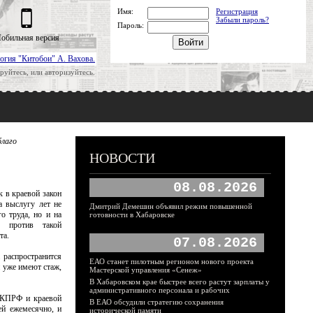
Имя:
Регистрация
Забыли пароль?
Пароль:
обильная версия
огия "Китобои" А. Вахова.
руйтесь, или авторизуйтесь.
благо
НОВОСТИ
08.08.2026
 в краевой закон
а выслугу лет не
Дмитрий Демешин объявил режим повышенной
о труда, но и на
готовности в Хабаровске
и против такой
ета.
07.08.2026
 распространится
ЕАО станет пилотным регионом нового проекта
и уже имеют стаж,
Мастерской управления «Сенеж»
В Хабаровском крае быстрее всего растут зарплаты у
административного персонала и рабочих
 КПРФ и краевой
В ЕАО обсудили стратегию сохранения
ей ежемесячно, и
исторической памяти