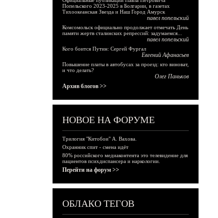
Официальные публикации Павла Петровича
Попельского 2023-2025 в Болгарии, в газетах
Тихоокеанская Звезда и Наш Город Амурск
павел попельский
Комсомольск официально продолжает отмечать День
памяти жертв сталинских репрессий: задумаемся...
павел попельский
Кого боится Путин: Сергей Фургал
Евгений Афанасьев
Повышение платы в автобусах за проезд: кто виноват,
и что делать?
Олег Паньков
Архив блогов >>
НОВОЕ НА ФОРУМЕ
Трилогия "Китобои" А. Вахова.
Охранник спит - смена идёт
80% российского медиаконтента это телевидение для
пациентов психдиспансера и наркологии.
Перейти на форум >>
ОБЛАКО ТЕГОВ