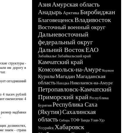
Азия
Амурская область
Биробиджан
Анадырь
Арктика
Владивосток
Благовещенск
Восточный военный округ
Дальневосточный
федеральный округ
Дальний Восток
ЕАО
Забайкалье
Забайкальский край
Камчатский край
ские структуры -
азали им дорогу в
Комсомольск-на-Амуре
Корякия
тат.
Магадан
Магаданская
Курилы
твует сегодняшний
область
Николаевск-на-Амуре
Находка
Петропавловск-Камчатский
о 4 тысяч рублей
Приморский край
Республика
ают ежемесячно 4
Республика Саха
Бурятия
(Якутия)
Сахалинская
 размер надбавки
.
область
ТОФ
Тында
Улан-Удэ
Сибирь
Хабаровск
дящих должностях,
Уссурийск
же знаем - страна