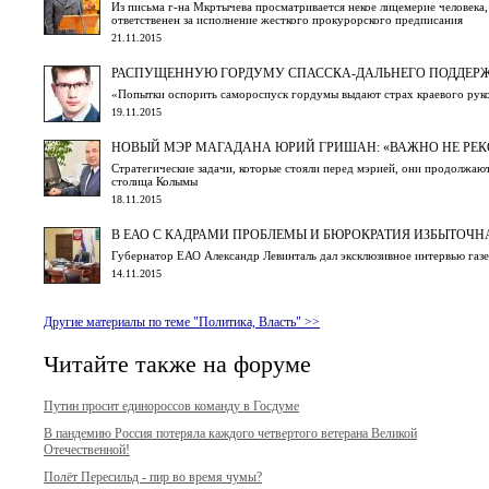
Из письма г-на Мкртычева просматривается некое лицемерие человека,
ответственен за исполнение жесткого прокурорского предписания
21.11.2015
РАСПУЩЕННУЮ ГОРДУМУ СПАССКА-ДАЛЬНЕГО ПОДДЕРЖ
«Попытки оспорить самороспуск гордумы выдают страх краевого руко
19.11.2015
НОВЫЙ МЭР МАГАДАНА ЮРИЙ ГРИШАН: «ВАЖНО НЕ РЕКОР
Стратегические задачи, которые стояли перед мэрией, они продолжают
столица Колымы
18.11.2015
В ЕАО С КАДРАМИ ПРОБЛЕМЫ И БЮРОКРАТИЯ ИЗБЫТОЧН
Губернатор ЕАО Александр Левинталь дал эксклюзивное интервью газ
14.11.2015
Другие материалы по теме "Политика, Власть" >>
Читайте также на форуме
Путин просит единороссов команду в Госдуме
В пандемию Россия потеряла каждого четвертого ветерана Великой
Отечественной!
Полёт Пересильд - пир во время чумы?