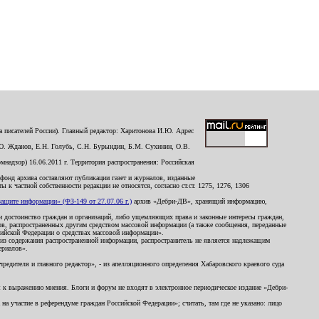
 писателей России). Главный редактор: Харитонова И.Ю. Адрес
Ю. Жданов, Е.Н. Голубь, С.Н. Бурындин, Б.М. Сухинин, О.В.
надзор) 16.06.2011 г. Территория распространения: Российская
й фонд архива составляют публикации газет и журналов, изданные
к частной собственности редакции не относятся, согласно ст.ст. 1275, 1276, 1306
щите информации» (ФЗ-149 от 27.07.06 г.)
архив «Дебри-ДВ», хранящий информацию,
ь и достоинство граждан и организаций, либо ущемляющих права и законные интересы граждан,
ов, распространенных другим средством массовой информации (а также сообщения, переданные
сийской Федерации о средствах массовой информации».
из содержания распространенной информации, распространитель не является надлежащим
ериалов».
редителя и главного редактор», - из апелляционного определения Хабаровского краевого суда
ны к выражению мнения. Блоги и форум не входят в электронное периодическое издание «Дебри-
а участие в референдуме граждан Российской Федерации»; считать, там где не указано: лицо