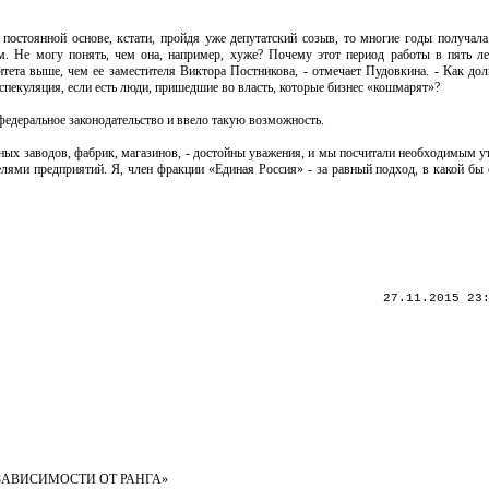
постоянной основе, кстати, пройдя уже депутатский созыв, то многие годы получала
. Не могу понять, чем она, например, хуже? Почему этот период работы в пять л
митета выше, чем ее заместителя Виктора Постникова, - отмечает Пудовкина. - Как до
 спекуляция, если есть люди, пришедшие во власть, которые бизнес «кошмарят»?
федеральное законодательство и ввело такую возможность.
венных заводов, фабрик, магазинов, - достойны уважения, и мы посчитали необходимым у
лями предприятий. Я, член фракции «Единая Россия» - за равный подход, в какой бы 
27.11.2015 23
ЗАВИСИМОСТИ ОТ РАНГА»