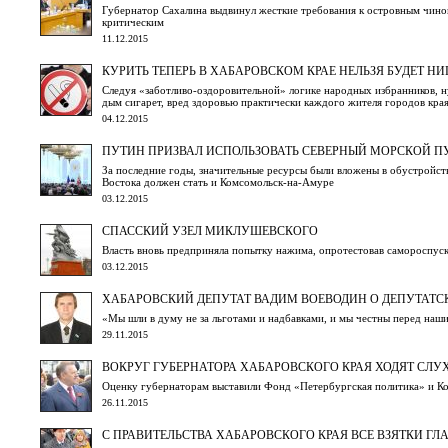
Губернатор Сахалина выдвинул жесткие требования к островным чино
критическим
11.12.2015
КУРИТЬ ТЕПЕРЬ В ХАБАРОВСКОМ КРАЕ НЕЛЬЗЯ БУДЕТ НИГ
Следуя «заботливо-оздоровительной» логике народных избранников, н
дым сигарет, вред здоровью практически каждого жителя городов кра
04.12.2015
ПУТИН ПРИЗВАЛ ИСПОЛЬЗОВАТЬ СЕВЕРНЫЙ МОРСКОЙ П
За последние годы, значительные ресурсы были вложены в обустройс
Востока должен стать и Комсомольск-на-Амуре
03.12.2015
СПАССКИЙ УЗЕЛ МИКЛУШЕВСКОГО
Власть вновь предприняла попытку нажима, опротестовав самороспуск
03.12.2015
ХАБАРОВСКИЙ ДЕПУТАТ ВАДИМ ВОЕВОДИН О ДЕПУТАТС
«Мы шли в думу не за льготами и надбавками, и мы честны перед наш
29.11.2015
ВОКРУГ ГУБЕРНАТОРА ХАБАРОВСКОГО КРАЯ ХОДЯТ СЛУХ
Оценку губернаторам выставили Фонд «Петербургская политика» и 
26.11.2015
С ПРАВИТЕЛЬСТВА ХАБАРОВСКОГО КРАЯ ВСЕ ВЗЯТКИ ГЛ