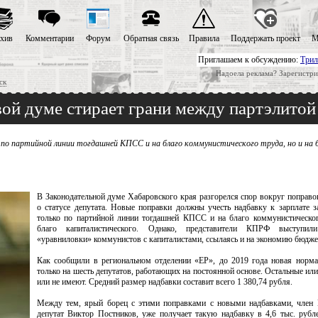
хив
Комментарии
Форум
Обратная связь
Правила
Поддержать проект
М
Приглашаем к обсуждению:
Трил
Надоела реклама? Зарегистри
ск
вой думе стирает грани между партэлитой
о по партийной линии тогдашней КПСС и на благо коммунистического труда, но и на 
В Законодательной думе Хабаровского края разгорелся спор вокруг поправок
о статусе депутата. Новые поправки должны учесть надбавку к зарплате з
только по партийной линии тогдашней КПСС и на благо коммунистическог
благо капиталистического. Однако, представители КПРФ выступил
«уравниловки» коммунистов с капиталистами, ссылаясь и на экономию бюдж
Как сообщили в региональном отделении «ЕР», до 2019 года новая норма
только на шесть депутатов, работающих на постоянной основе. Остальные ил
или не имеют. Средний размер надбавки составит всего 1 380,74 рубля.
Между тем, ярый борец с этими поправками с новыми надбавками, член
депутат Виктор Постников, уже получает такую надбавку в 4,6 тыс. рубл