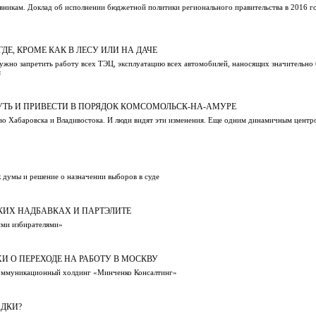
вникам. Доклад об исполнении бюджетной политики регионального правительства в 2016 г
ДЕ, КРОМЕ КАК В ЛЕСУ ИЛИ НА ДАЧЕ
ужно запретить работу всех ТЭЦ, эксплуатацию всех автомобилей, наносящих значительно
я
УТЬ И ПРИВЕСТИ В ПОРЯДОК КОМСОМОЛЬСК-НА-АМУРЕ
тво Хабаровска и Владивостока. И люди видят эти изменения. Еще одним динамичным центр
 думы и решение о назначении выборов в суде
КИХ НАДБАВКАХ И ПАРТЭЛИТЕ
ими избирателями»
И О ПЕРЕХОДЕ НА РАБОТУ В МОСКВУ
Коммуникационный холдинг «Минченко Консалтинг»
АДКИ?