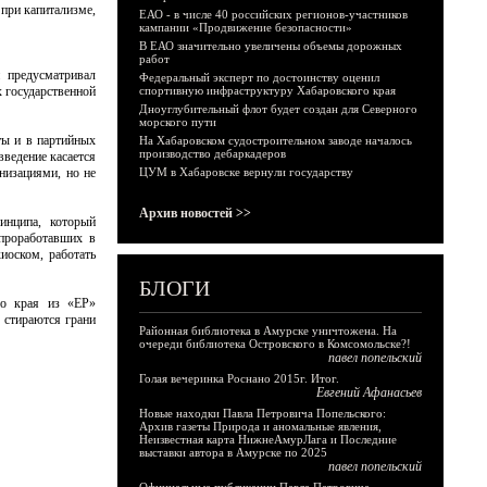
 при капитализме,
ЕАО - в числе 40 российских регионов-участников
кампании «Продвижение безопасности»
В ЕАО значительно увеличены объемы дорожных
работ
 предусматривал
Федеральный эксперт по достоинству оценил
 государственной
спортивную инфраструктуру Хабаровского края
Дноуглубительный флот будет создан для Северного
морского пути
ты и в партийных
На Хабаровском судостроительном заводе началось
производство дебаркадеров
введение касается
низациями, но не
ЦУМ в Хабаровске вернули государству
Архив новостей >>
инципа, который
 проработавших в
иоском, работать
БЛОГИ
го края из «ЕР»
 стираются грани
Районная библиотека в Амурске уничтожена. На
очереди библиотека Островского в Комсомольске?!
павел попельский
Голая вечеринка Роснано 2015г. Итог.
Евгений Афанасьев
Новые находки Павла Петровича Попельского:
Архив газеты Природа и аномальные явления,
Неизвестная карта НижнеАмурЛага и Последние
выставки автора в Амурске по 2025
павел попельский