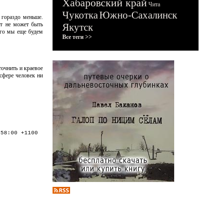
Хабаровский край
Чита
Чукотка
Южно-Сахалинск
 гораздо меньше.
ет не может быть
Якутск
лго мы еще будем
Все теги >>
точнить и краевое
сфере человек ни
:58:00 +1100