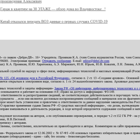
произведения Алексиевич
Гараж в квартире на 38 ЭТАЖЕ — обзор дома во Владивостоке...!
Китай отказался передать ВОЗ данные о первых случаях COVID-19
В» со знаком «Дебри-ДВ». 16+ Учредитель: Пронякин К.А. (член Союза журналистов России, член Союза
2296081. Электронная приемная:
Отправить сообщение
. E-mail:
editor@debri-dv.com
алах): К.А. Пронякин, И.Ю. Харитонова, А.Э. Мирмович, Ю.Н. Юрьев, Ю.В. Ковалев, Л.Н. Левина, А.
льной службой по надзору в сфере связи, информационных технологий и массовых коммуникаций (Роском
№ 125 «Об архивном деле в Российской Федерации»
, согласно п. 2 ст. 13 «Создание архивов». Основно
ется открытым в электронном виде, согласно п. 1 ст. 24 вышеобозначенного закона. Архивные документы 
ионных технологий и защиты информации»
Закона РФ «Об информации, информационных технологиях и о за
я основываются и работают на основании ст.8 «Право на доступ к информации» ФЗ-149.
 ответственности за распространение сведений, не соответствующих действительности и порочащих чест
урналиста: ...если они являются дословным воспроизведением сообщений и материалов или их фрагмент
орое может быть установлено и привлечено к ответственности за данное нарушение законодательства Рос
«О практике применения судами Закона РФ «О средствах массовой информации», «по делам, вытекающим 
вправе вмешиваться в деятельность редакции, в ходе которой определяется содержание сообщений и мат
одлежит возложению на авторов, а по опубликованию опровержения, в порядке ч.2 ст.152 ГК РФ - на уч
ожко, Н.В.Пестовой.
ереписку с авторами.
тственны, соответственно, исключительно их правообладатели и авторы. Комментарии на сайте приравне
я» Федерального закона от 12.06.2002 г. № 67-ФЗ «Об основных гарантиях избирательных прав и права н
ацию (обнародование) - едино - сайт, без оплаты - безвозмездно/бесплатно.