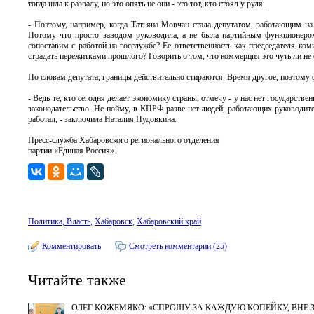
тогда шла к развалу, но это опять не они - это тот, кто стоял у руля.
- Поэтому, например, когда Татьяна Мовчан стала депутатом, работающим на 
Потому что просто заводом руководила, а не была партийным функционером
сопоставим с работой на госслужбе? Ее ответственность как председателя ко
страдать пережитками прошлого? Говорить о том, что коммерция это чуть ли не
По словам депутата, границы действительно стираются. Время другое, поэтому 
- Ведь те, кто сегодня делает экономику страны, отмечу - у нас нет государст
законодательство. Не пойму, в КПРФ разве нет людей, работающих руководите
работал, - заключила Наталия Пудовкина.
Пресс-служба Хабаровского регионального отделения
партии «Единая Россия».
Политика, Власть
,
Хабаровск
,
Хабаровский край
Комментировать
Смотреть комментарии (25)
Читайте также
ОЛЕГ КОЖЕМЯКО: «СПРОШУ ЗА КАЖДУЮ КОПЕЙКУ, ВНЕ 