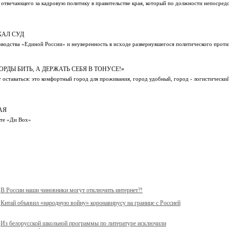
 отвечающего за кадровую политику в правительстве края, который по должности непосред
АЛ СУД
водства «Единой России» и неуверенность в исходе развернувшегося политического прот
ДЫ БИТЬ, А ДЕРЖАТЬ СЕБЯ В ТОНУСЕ!»
 оставаться: это комфортный город для проживания, город удобный, город - логистический
АЯ
ете «Ди Вох»
В России наши чиновники могут отключить интернет?!
Китай объявил «народную войну» коронавирусу на границе с Россией
Из белорусской школьной программы по литературе исключили