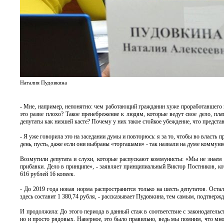
Наталия Пудовкина
- Мне, например, непонятно: чем работающий гражданин хуже проработавшего 
это разве плохо? Такое пренебрежение к людям, которые ведут свое дело, пла
депутаты как низшей касте? Почему у них такое стойкое убеждение, что предста
- Я уже говорила это на заседании думы и повторюсь: я за то, чтобы во власть 
день, пусть, даже если они выбраны «торгашами» - так назвали на думе коммун
Возмутили депутата и слухи, которые распускают коммунисты: «Мы не знаем т
прибавки. Дело в принципе», - заявляет принципиальный Виктор Постников, к
616 рублей 16 копеек.
- До 2019 года новая норма распространится только на шесть депутатов. Ост
здесь составит 1 380,74 рубля, - рассказывает Пудовкина, тем самым, подтвер
И продолжила: До этого периода в данный стаж в соответствие с законодатель
но и просто рядовых. Наверное, это было правильно, ведь мы помним, что мног