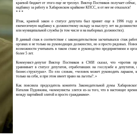
краевой бюджет от этого еще не треснул. Виктор Постников получает сейчас,
надбавку за работу в Хабаровском крайкоме КПСС, и от нее не отказался!
* * *
Итак, краевой закон о статусе депутата был принят еще в 1996 году и
ежемесячную надбавку к должностному окладу за выслугу лет на должностях
или муниципальной службы (в том числе и на выборных должностях).
В данный стаж в соответствие с законодательством засчитывался стаж рабо
органах и не только на руководящих должностях, но и просто рядовых. Ново
возможности учитывать в таком стаже и руководство предприятиями и орга
более 5 лет.
Коммунист-депутат Виктор Постников в СМИ сказал, что «против пр
уравнивает в статусе депутатов, отработавших на госслужбе и депутатов,
бизнес-структурах». По ело словам, «человек может руководить ларьком, к
только на себя, и при этом имеет право на льготы?..»
Как пояснила председатель комитета Законодательной думы Хабаровско
Наталия Пудовкина, «коммунисты злятся из-за того, что в настоящее время
между партийной элитой и просто гражданами».