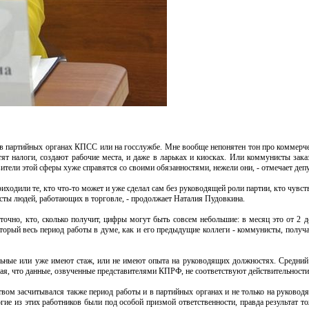
в партийных органах КПСС или на госслужбе. Мне вообще непонятен тон про коммерче
тят налоги, создают рабочие места, и даже в ларьках и киосках. Или коммунисты зак
вители этой сферы хуже справятся со своими обязанностями, нежели они, - отмечает депу
приходили те, кто что-то может и уже сделал сам без руководящей роли партии, кто чувс
исты людей, работающих в торговле, - продолжает Наталия Пудовкина.
очно, кто, сколько получит, цифры могут быть совсем небольшие: в месяц это от 2 д
оторый весь период работы в думе, как и его предыдущие коллеги - коммунисты, получ
альные или уже имеют стаж, или не имеют опыта на руководящих должностях. Средний
ждая, что данные, озвученные представителями КПРФ, не соответствуют действительности
ством засчитывался также период работы и в партийных органах и не только на руково
ие из этих работников были под особой призмой ответственности, правда результат то