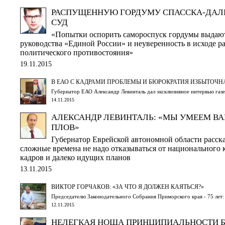
РАСПУЩЕННУЮ ГОРДУМУ СПАССКА-ДАЛ
СУД
«Попытки оспорить самороспуск гордумы выдают
руководства «Единой России» и неуверенность в исходе р
политического противостояния»
19.11.2015
В ЕАО С КАДРАМИ ПРОБЛЕМЫ И БЮРОКРАТИЯ ИЗБЫТОЧН
Губернатор ЕАО Александр Левинталь дал эксклюзивное интервью газ
14.11.2015
АЛЕКСАНДР ЛЕВИНТАЛЬ: «МЫ УМЕЕМ В
ПЛОВ»
Губернатор Еврейской автономной области расска
сложные времена не надо отказываться от национального 
кадров и далеко идущих планов
13.11.2015
ВИКТОР ГОРЧАКОВ: «ЗА ЧТО Я ДОЛЖЕН КАЯТЬСЯ?»
Председателю Законодательного Собрания Приморского края - 75 лет:
12.11.2015
НЕЛЕГКАЯ НОША ПРИНЦИПИАЛЬНОСТИ Б