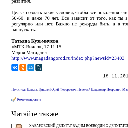
развития.
Цель - создать такие условия, чтобы все поколения за
50-60, и даже 70 лет. Все зависит от того, как ты
регулярно или нет. Важно не рекорды бить, а в то
распускать.
Татьяна Кузьмичева
,
«МТК-Видео», 17.11.15
Мэрия Магадана
http://www.magadangorod.ru/index.php?newsid=23403
18.11.20
Политика, Власть
,
Гришан Юрий Федорович
,
Печеный Владимир Петрович
,
Маг
Комментировать
Читайте также
ХАБАРОВСКИЙ ДЕПУТАТ ВАДИМ ВОЕВОДИН О ДЕПУТАТС