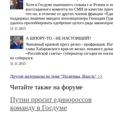
Хотя в Госдуме нынешнего созыва г-н Резник и не
воссозданного комитета по СМИ (в качестве прич
что он, в отличие от других членов фракции «Еди
поддержал лишение мандата оппозиционера Геннадия Гудко
удалось пролоббировать одобрение целого ряда законопро
11.11.2015
А ШПОРТ-ТО - НЕ НАСТОЯЩИЙ?
Чиновный краевой пресс-релиз - профанация. Ни
глава Хабаровского края не желал, никакого дал
«Российской газеты» губернатор сегодня не посещ
не собирался
11.11.2015
Другие материалы по теме "Политика, Власть" >>
Читайте также на форуме
Путин просит единороссов
команду в Госдуме