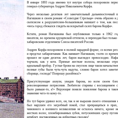
В январе 1893 года именно тут внутри собора похоронили перв
генерал-губернатора Андрея Николаевича Корфа.
Через несколько десятков лет замечательный дальневосточный 
Нагишкин в своем романе «Созвездие Стрельца» очень образно и 
скепсисом к разрушителям-большевикам напишет о том, как пос
«весь город сбежался глядеть на вскрытый склеп барона Корфа».
Кстати, роман Нагишкина был опубликован только в 1962 го
писателя, во времена хрущевской оттепели, и переиздан был тольк
хабаровским отделением Союза писателей России.
Андрея Корфа похоронили в полной парадной форме, со всеми рег
и предстал хабаровчанам. Как напишет Нагишкин, «хотя со времен
прошел не один десяток лет, барон выглядел превосходно. Наф
торчали, как у кота. Прямые жесткие волосы, несколько отро
идеальный пробор. Густые брови на смуглом лице таили начальстве
полные губы были чуть-чуть надуты, словно барон хотел заметит
сборище, господа? Попрошу разойтись!»
Присутствующие ахнули, увидев барона, во всем своем бле
революционные потрясения. Любители старины с восхищением с
было раньше-то, а!» Верующие поняли появление барона в тако
знамение чего-то кому-то.
Но тут барон удивил всех, он, так и не выразив своего отношения 
был нарушен его загробный покой, стал превращаться в прах,
чиновного и военного великолепия не осталось ничего, кроме н
жестких волос, пломбированных зубов, потускневших сразу пугови
штиблет, поставленных на добротных гвоздях!