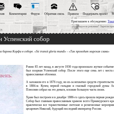
хив
Комментарии
Форум
Обратная связь
Правила
Поддержать проект
М
Приглашаем к обсуждению:
Трил
Надоела реклама? Зарегистри
ск
ан Успенский собор
барона Корфа в соборе. «Sic transit gloria mundi» - «Так проходит мирская слава»
Ровно 85 лет назад, в августе 1930 года произошло жуткое событие
был взорван Успенский собор. После этого еще семь лет с места
православные обломки.
А заложили его в 1876 году, но из-за нехватки средств строительств
в 1884-м. Купец первой гильдии и гласный городской думы А
Плюснин собрал на это деньги, вложив большую часть своих.
Храм был построен и в декабре 1886-го здесь прошла первая рожде
Собор был главным православным храмом всего Приамурского кра
практически все торжественные светские и религиозные мероприя
цесаревич Николай, будущий последний император России.