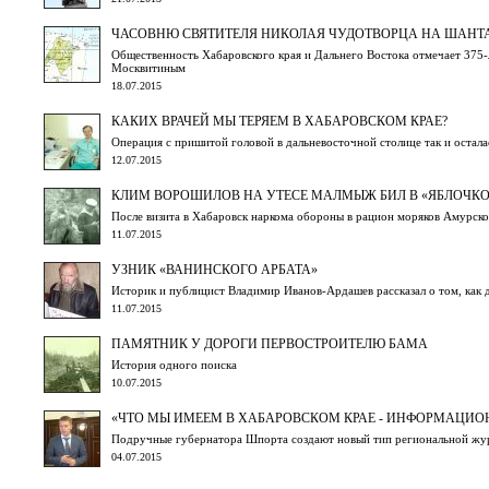
ЧАСОВНЮ СВЯТИТЕЛЯ НИКОЛАЯ ЧУДОТВОРЦА НА ШАНТ
Общественность Хабаровского края и Дальнего Востока отмечает 375
Москвитиным
18.07.2015
КАКИХ ВРАЧЕЙ МЫ ТЕРЯЕМ В ХАБАРОВСКОМ КРАЕ?
Операция с пришитой головой в дальневосточной столице так и остала
12.07.2015
КЛИМ ВОРОШИЛОВ НА УТЕСЕ МАЛМЫЖ БИЛ В «ЯБЛОЧКО
После визита в Хабаровск наркома обороны в рацион моряков Амурско
11.07.2015
УЗНИК «ВАНИНСКОГО АРБАТА»
Историк и публицист Владимир Иванов-Ардашев рассказал о том, как д
11.07.2015
ПАМЯТНИК У ДОРОГИ ПЕРВОСТРОИТЕЛЮ БАМА
История одного поиска
10.07.2015
«ЧТО МЫ ИМЕЕМ В ХАБАРОВСКОМ КРАЕ - ИНФОРМАЦИО
Подручные губернатора Шпорта создают новый тип региональной журн
04.07.2015