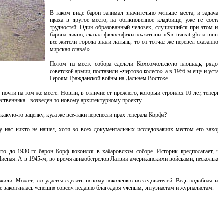
В таком виде барон занимал значительно меньше места, и задача
праха в другое место, на обыкновенное кладбище, уже не сост
трудностей. Один образованный человек, случившийся при этом и
барона лично, сказал философски по-латыни: «Sic transit gloria mun
все жители города знали латынь, то он тотчас же перевел сказанн
мирская слава!».
Потом на месте собора сделали Комсомольскую площадь, рядо
советской армии, поставили «чертово колесо», а в 1956-м еще и ус
Героям Гражданской войны на Дальнем Востоке.
 почти на том же месте. Новый, в отличие от прежнего, который строился 10 лет, тепер
ественника - возведен по новому архитектурному проекту.
какую-то зацепку, куда же все-таки перенесли прах генерала Корфа?
у нас никто не нашел, хотя во всех документальных исследованиях местом его захо
о до 1930-го барон Корф покоился в хабаровском соборе. Историк предполагает, ч
 Лиепая. А в 1945-м, во время авиаобстрелов Латвии американскими войсками, несколь
или. Может, это удастся сделать новому поколению исследователей. Ведь подобная и
е закончилась успешно совсем недавно благодаря ученым, энтузиастам и журналистам.