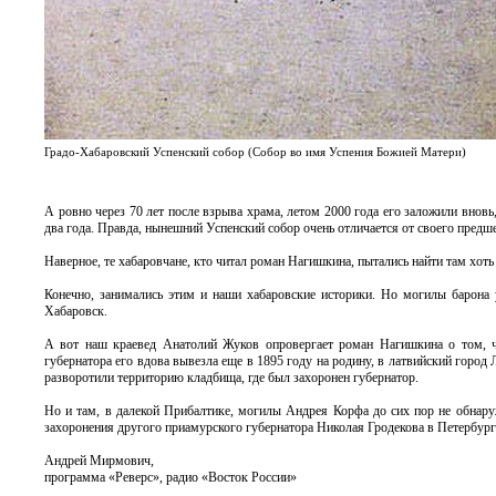
Градо-Хабаровский Успенский собор (Собор во имя Успения Божией Матери)
А ровно через 70 лет после взрыва храма, летом 2000 года его заложили вновь,
два года. Правда, нынешний Успенский собор очень отличается от своего предш
Наверное, те хабаровчане, кто читал роман Нагишкина, пытались найти там хоть 
Конечно, занимались этим и наши хабаровские историки. Но могилы барона 
Хабаровск.
А вот наш краевед Анатолий Жуков опровергает роман Нагишкина о том, чт
губернатора его вдова вывезла еще в 1895 году на родину, в латвийский город
разворотили территорию кладбища, где был захоронен губернатор.
Но и там, в далекой Прибалтике, могилы Андрея Корфа до сих пор не обнаруж
захоронения другого приамурского губернатора Николая Гродекова в Петербург
Андрей Мирмович,
программа «Реверс», радио «Восток России»