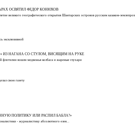
АРАХ ОСВЯТИЛ ФЕДОР КОНЮХОВ
-летие великого географического открытия Шантарских островов русским казаком-землепр
сь эксклюзивной
» ИЗ НАГАНА СО СТУЛОМ, ВИСЯЩИМ НА РУКЕ
й флотилии вошли медвежья колбаса и жареные глухари
елал свою газету
ННУЮ ПОЛИТИКУ ИЛИ РАСПИЛ БАБЛА?»
алистики - журналистику абсолютного елея...