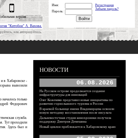
Имя:
Регистрация
Забыли пароль?
Пароль:
обильная версия
огия "Китобои" А. Вахова.
руйтесь, или авторизуйтесь.
НОВОСТИ
 и в Хабаровске -
06.08.2026
 взрыва вывозили
На Русском острове продолжается создание
инфраструктуры для инноваций
о началось только
Олег Кожемяко представил новые инициативы по
ндрей Федорович
развитию горнолыжного туризма в России
В краевой больнице имени Владимирцева освоили
новую методику восстановления после инсульта
ственская служба.
Дальневосточная студия кинохроники получила
поддержку Дмитрия Демешина
я. Тут проходили
тия. Здесь был и
Новый циклон приближается к Хабаровскому краю