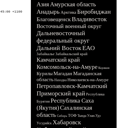
Азия
Амурская область
Биробиджан
Анадырь
:45:00 +1100
Арктика
Владивосток
Благовещенск
Восточный военный округ
Дальневосточный
федеральный округ
Дальний Восток
ЕАО
Забайкалье
Забайкальский край
Камчатский край
Комсомольск-на-Амуре
Корякия
Магадан
Магаданская
Курилы
область
Николаевск-на-Амуре
Находка
Петропавловск-Камчатский
Приморский край
Республика
Республика Саха
Бурятия
(Якутия)
Сахалинская
область
ТОФ
Тында
Улан-Удэ
Сибирь
Хабаровск
Уссурийск