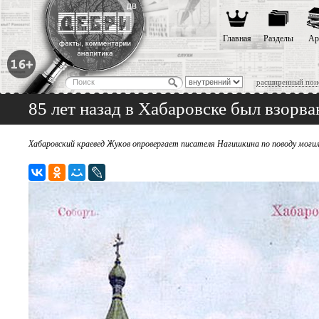
Главная
Разделы
Ар
расширенный пои
85 лет назад в Хабаровске был взорв
Хабаровский краевед Жуков опровергает писателя Нагишкина по поводу могила 