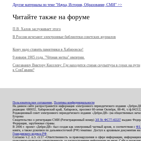
Другие материалы по теме "Наука, История, Образование, СМИ" >>
Читайте также на форуме
П.В. Халов заслуживает этого
В России исчезают электронные библиотеки советских журналов
Кому надо ставить памятники в Хабаровске!
9 января 1905 года. "Чёрная метка" империи.
Совгаванцу Виктору Киселеву: Где находится старая скульптура в горах на пути
к СовГавани?
Пользовательское соглашение
,
Политика конфиденциальности
На данном сайте распространяется информация электронного периодического издания «Дебри-Д
редакции: 680032, Хабаровский край, Хабаровск, проспект 60-летия Октября, 88-46, т./ф.8421
Редакционный совет электронного периодического издания «Дебри-ДВ» (на общественных нач
Егорова
Свидетельство о регистрации СМИ (Регистрационный номер)
ЭЛ № ФС77-45537
выдано Федера
Федерация, зарубежные страны.
В 2006 г. проект «Дебри-ДВ» был создан как электронный частный архив, в соответствии с
ФЗ 
книги, а также рукописи по дальневосточной (РФ) тематике. Доступ к архивным документам явля
Гражданского кодекса РФ
.
Согласно ч.2. п.3. ст.17 «Ответственность за правонарушения в сфере информации, информац
гражданско-правовую ответственность за распространение информации не несет. Сайт и редакци