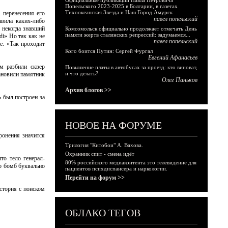
Официальные публикации Павла Петровича
Попельского 2023-2025 в Болгарии, в газетах
Тихоокеанская Звезда и Наш Город Амурск
 перенесения его
павел попельский
авила каких-либо
 некогда знавший
Комсомольск официально продолжает отмечать День
памяти жертв сталинских репрессий: задумаемся...
di» Но так как не
павел попельский
ое: «Так проходит
Кого боится Путин: Сергей Фургал
Евгений Афанасьев
м разбили сквер
Повышение платы в автобусах за проезд: кто виноват,
и что делать?
тановили памятник
Олег Паньков
Архив блогов >>
ь был построен за
НОВОЕ НА ФОРУМЕ
ронения значится
Трилогия "Китобои" А. Вахова.
Охранник спит - смена идёт
то тело генерал-
80% российского медиаконтента это телевидение для
ко бомб буквально
пациентов психдиспансера и наркологии.
Перейти на форум >>
стория с поиском
ОБЛАКО ТЕГОВ