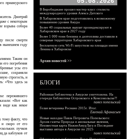
05.08.2026
ого приамурского
В Биробиджане прошел мастер-класс стилиста
международного уровня Алекса Датского
писатель Дмитрий
В Хабаровском крае подготовились к возможному
даже с некоторым
повышению уровня Амура
ле взрыва собора
Более 40 социальных выплат проиндексируют в
Хабаровском крае в 2027 году
Более 1 000 тонн бензина и дизтоплива доставили в
ду после смерти
северные территории Хабаровского края
о в нынешнем году
Бесплатную сеть Wi-Fi запустили на площади имени
Ленина в Хабаровске
алиями. Таким он
Архив новостей >>
и его погребения
абренные усы его
сшие, сохраняли
нную строгость, и
БЛОГИ
ь: «Что здесь за
Районная библиотека в Амурске уничтожена. На
ске пережившего
очереди библиотека Островского в Комсомольске?!
казали: «Вот как
павел попельский
м виде как некое
Голая вечеринка Роснано 2015г. Итог.
Евгений Афанасьев
Новые находки Павла Петровича Попельского:
к тому факту, что
Архив газеты Природа и аномальные явления,
 и скоро от его
Неизвестная карта НижнеАмурЛага и Последние
ескольких пучков
выставки автора в Амурске по 2025
ц да каблуков от
павел попельский