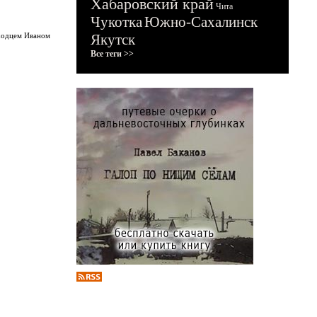
Хабаровский край
Чита
Чукотка
Южно-Сахалинск
оходцем Иваном
Якутск
Все теги >>