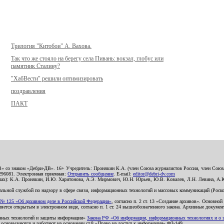
Трилогия "Китобои" А. Вахова.
Так что же стояло на берегу села Пивань: вокзал, глобус или
памятник Сталину?
"ХабВести" решили оптимизировать
поздравления
ПАКТ
В» со знаком «Дебри-ДВ». 16+ Учредитель: Пронякин К.А. (член Союза журналистов России, член Союза
2296081. Электронная приемная:
Отправить сообщение
. E-mail:
editor@debri-dv.com
алах): К.А. Пронякин, И.Ю. Харитонова, А.Э. Мирмович, Ю.Н. Юрьев, Ю.В. Ковалев, Л.Н. Левина, А.
льной службой по надзору в сфере связи, информационных технологий и массовых коммуникаций (Роском
№ 125 «Об архивном деле в Российской Федерации»
, согласно п. 2 ст. 13 «Создание архивов». Основно
ется открытым в электронном виде, согласно п. 1 ст. 24 вышеобозначенного закона. Архивные документы 
ионных технологий и защиты информации»
Закона РФ «Об информации, информационных технологиях и о за
я основываются и работают на основании ст.8 «Право на доступ к информации» ФЗ-149.