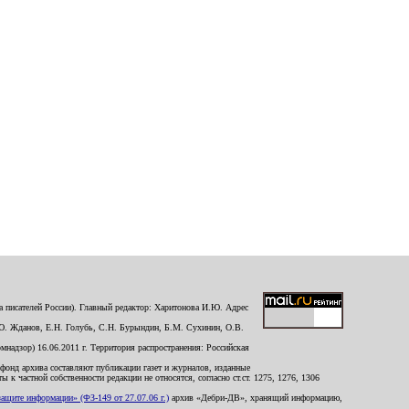
 писателей России). Главный редактор: Харитонова И.Ю. Адрес
Ю. Жданов, Е.Н. Голубь, С.Н. Бурындин, Б.М. Сухинин, О.В.
надзор) 16.06.2011 г. Территория распространения: Российская
й фонд архива составляют публикации газет и журналов, изданные
к частной собственности редакции не относятся, согласно ст.ст. 1275, 1276, 1306
щите информации» (ФЗ-149 от 27.07.06 г.)
архив «Дебри-ДВ», хранящий информацию,