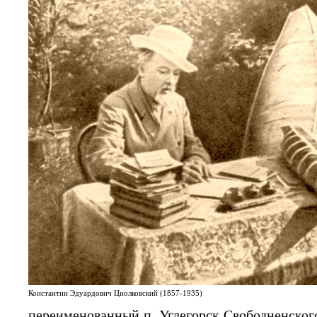
Константин Эдуардович Циолковский (1857-1935)
переименованный п. Углегорск Свободненског