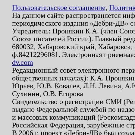
Пользовательское соглашение
,
Политик
На данном сайте распространяется ин
периодического издания «Дебри-ДВ» с
Учредитель: Пронякин К.А. (член Союз
Союза писателей России). Главный ред
680032, Хабаровский край, Хабаровск, п
ф.84212296081. Электронная приемная
dv.com
Редакционный совет электронного пер
общественных началах): К.А. Проняки
Юрьев, Ю.В. Ковалев, Л.Н. Левина, А.
Сухинин, О.В. Егорова
Свидетельство о регистрации СМИ (Р
выдано Федеральной службой по надзо
и массовых коммуникаций (Роскомнадзо
Российская Федерация, зарубежные ст
В 2006 г. проект «Дебри-ДВ» был созда