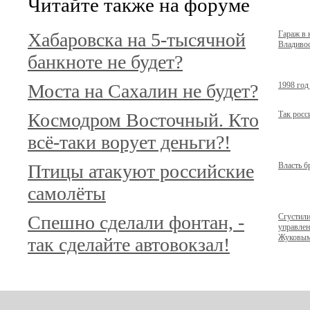
Читайте также на форуме
Хабаровска на 5-тысячной
Гараж в 
Владивос
банкноте не будет?
Моста на Сахалин не будет?
1998 год
Космодром Восточный. Кто
Так росс
всё-таки ворует деньги?!
Птицы атакуют российские
Власть б
самолёты
Спешно сделали фонтан, -
Сгустили
управле
Жуковы
так сделайте автовокзал!