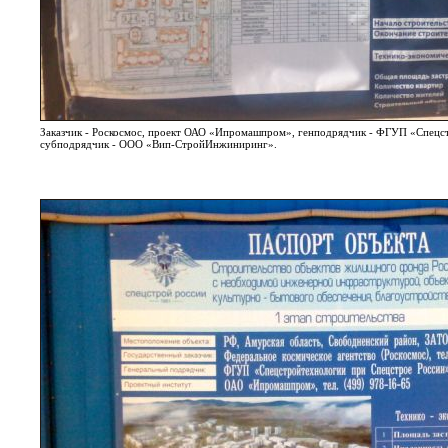
Заказчик - Роскосмос, проект ОАО «Ипромашпром», генподрядчик - ФГУП «Спецс
субподрядчик - ООО «Вип-СтройИнжиниринг».