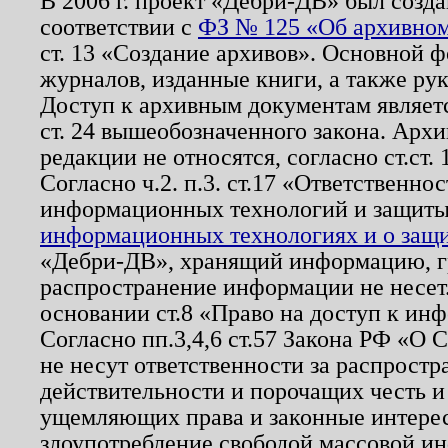
В 2006 г. проект «Дебри-ДВ» был созда
соответствии с
ФЗ № 125 «Об архивном
ст. 13 «Создание архивов». Основной ф
журналов, изданные книги, а также ру
Доступ к архивным документам являетс
ст. 24 вышеобозначенного закона. Арх
редакции не относятся, согласно ст.ст. 
Согласно ч.2. п.3. ст.17 «Ответственн
информационных технологий и защит
информационных технологиях и о защит
«Дебри-ДВ», хранящий информацию, гр
распространение информации не несет.
основании ст.8 «Право на доступ к ин
Согласно пп.3,4,6 ст.57 Закона РФ «О
не несут ответственности за распрост
действительности и порочащих честь и
ущемляющих права и законные интере
злоупотребление свободой массовой ин