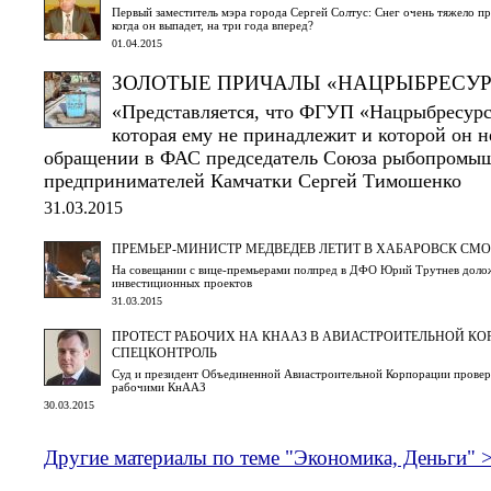
Первый заместитель мэра города Сергей Солтус: Снег очень тяжело пр
когда он выпадет, на три года вперед?
01.04.2015
ЗОЛОТЫЕ ПРИЧАЛЫ «НАЦРЫБРЕСУР
«Представляется, что ФГУП «Нацрыбресурс»
которая ему не принадлежит и которой он н
обращении в ФАС председатель Союза рыбопромы
предпринимателей Камчатки Сергей Тимошенко
31.03.2015
ПРЕМЬЕР-МИНИСТР МЕДВЕДЕВ ЛЕТИТ В ХАБАРОВСК СМО
На совещании с вице-премьерами полпред в ДФО Юрий Трутнев долож
инвестиционных проектов
31.03.2015
ПРОТЕСТ РАБОЧИХ НА КНААЗ В АВИАСТРОИТЕЛЬНОЙ К
СПЕЦКОНТРОЛЬ
Суд и президент Объединенной Авиастроительной Корпорации провери
рабочими КнААЗ
30.03.2015
Другие материалы по теме "Экономика, Деньги" 