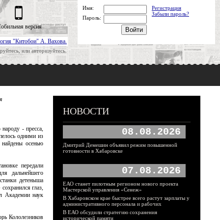
Имя:
Регистрация
Забыли пароль?
Пароль:
обильная версия
огия "Китобои" А. Вахова.
руйтесь, или авторизуйтесь.
я
НОВОСТИ
народу - пресса,
08.08.2026
рпелось одними из
и найдены осенью
Дмитрий Демешин объявил режим повышенной
готовности в Хабаровске
тановке передали
07.08.2026
ля дальнейшего
станки детеныша
ЕАО станет пилотным регионом нового проекта
сохранился глаз,
Мастерской управления «Сенеж»
ел Академии наук
В Хабаровском крае быстрее всего растут зарплаты у
административного персонала и рабочих
В ЕАО обсудили стратегию сохранения
орь Кололезников
исторической памяти