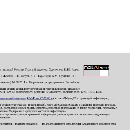
 писателей России). Главный редактор: Харитонова И.Ю. Адрес
Ю. Жданов, Е.Н. Голубь, С.Н. Бурындин, Б.М. Сухинин, О.В.
надзор) 16.06.2011 г. Территория распространения: Российская
й фонд архива составляют публикации газет и журналов, изданные
к частной собственности редакции не относятся, согласно ст.ст. 1275, 1276, 1306
щите информации» (ФЗ-149 от 27.07.06 г.)
архив «Дебри-ДВ», хранящий информацию,
ь и достоинство граждан и организаций, либо ущемляющих права и законные интересы граждан,
ов, распространенных другим средством массовой информации (а также сообщения, переданные
сийской Федерации о средствах массовой информации».
из содержания распространенной информации, распространитель не является надлежащим
ериалов».
редителя и главного редактор», - из апелляционного определения Хабаровского краевого суда