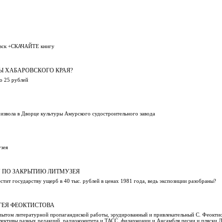
ровск +СКАЧАЙТЕ книгу
Ы ХАБАРОВСКОГО КРАЯ?
но 25 рублей
извола в Дворце культуры Амурского судостроительного завода
узея
У ПО ЗАКРЫТИЮ ЛИТМУЗЕЯ
стит государству ущерб в 40 тыс. рублей в ценах 1981 года, ведь экспозиции разобраны?
ГЕЯ ФЕОКТИСТОВА
ытом литературной пропагандиской работы, эрудированный и привлекательный С. Феокти
оллективы разных редакций, радиокомитета и ТАСС, филармонии и Ансамбля песни и пляски 