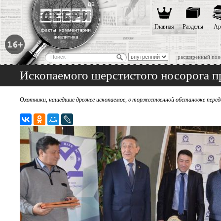
Главная
Разделы
Ар
расширенный пои
Ископаемого шерстистого носорога п
Охотники, нашедшие древнее ископаемое, в торжественной обстановке переда