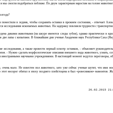
ся и мы смогли подобраться поближе. По двум характерным наростам на голове животно
полгода?
 и поместили в ледник, чтобы сохранить останки в прежнем состоянии, - отвечает Алек
ся исследования ископаемых животных. На задержку повлияли трудности с транспортн
ъедена дикими животными (на шкуре имеются следы зубов), однако практически в иде
тся две лапы с копытами. В ближайшие дни ученые Академии наук Республики Саха (Яку
е исследования, а также провести первый осмотр останков, - объясняет руководитель
в. - Нужно сделать морфологические описания внешнего вида животного, узнать, сох
и иностранными научными учреждениями. В настоящий момент ведутся переговоры, об
 очень мало. Не известен пол животного, зато уже сейчас ученые шутят, что имя но
то этот носорог обитал в эпоху позднего плейстоцена и был «ровесником» мамонтов. 
26.02.2015 21