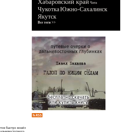
Хабаровский край
Чита
Чукотка
Южно-Сахалинск
Якутск
Все теги >>
стов быстро вошёл
Дальневосточного