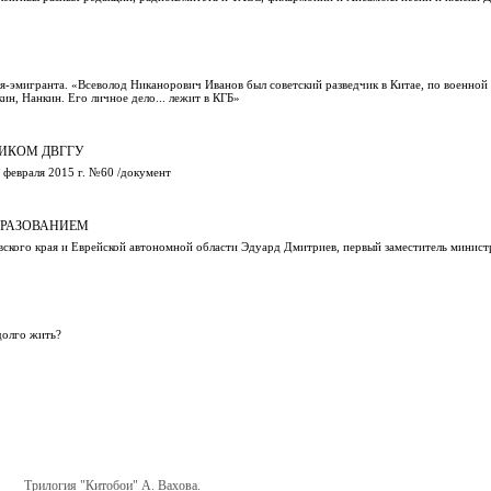
-эмигранта. «Всеволод Никанорович Иванов был советский разведчик в Китае, по военной
н, Нанкин. Его личное дело... лежит в КГБ»
НИКОМ ДВГГУ
 февраля 2015 г. №60 /документ
БРАЗОВАНИЕМ
вского края и Еврейской автономной области Эдуард Дмитриев, первый заместитель минист
долго жить?
Трилогия "Китобои" А. Вахова.