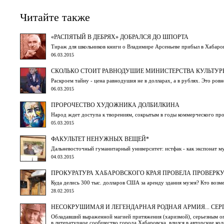
Читайте также
«РАСПЯТЫЙ В ДЕБРЯХ» ДОБРАЛСЯ ДО ШПОРТА
Тираж для школьников книги о Владимире Арсеньеве прибыл в Хаба
06.03.2015
СКОЛЬКО СТОИТ РАВНОДУШИЕ МИНИСТЕРСТВА КУЛЬТУР
Раскроем тайну - цена равнодушия не в долларах, а в рублях. Это ров
06.03.2015
ПРОРОЧЕСТВО ХУДОЖНИКА ДОЛБИЛКИНА
Народ ждет доступа к творениям, сокрытым в годы коммерческого про
05.03.2015
ФАКУЛЬТЕТ НЕНУЖНЫХ ВЕЩЕЙ*
Дальневосточный гуманитарный университет: истфак - как экспонат м
04.03.2015
ПРОКУРАТУРА ХАБАРОВСКОГО КРАЯ ПРОВЕЛА ПРОВЕРК
Куда делись 300 тыс. долларов США за аренду здания музея? Кто возме
28.02.2015
НЕСОКРУШИМАЯ И ЛЕГЕНДАРНАЯ РОДНАЯ АРМИЯ... СЕР
Обладавший выраженной магией притяжения (харизмой), серьезным оп
в литературное сообщество города Хабаровска, влился в авторские к