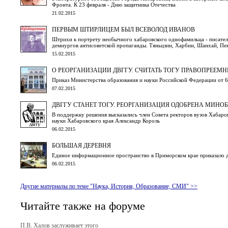
Фронта. К 23 февраля - Дню защитника Отечества
21.02.2015
ПЕРВЫМ ШТИРЛИЦЕМ БЫЛ ВСЕВОЛОД ИВАНОВ
Штрихи к портрету необычного хабаровского однофамильца - писателя
демиургов антисоветской пропаганды. Тяньцзин, Харбин, Шанхай, Пеки
15.02.2015
О РЕОРГАНИЗАЦИИ ДВГГУ. СЧИТАТЬ ТОГУ ПРАВОПРЕЕМ
Приказ Министерства образования и науки Российской Федерации от 6
07.02.2015
ДВГГУ СТАНЕТ ТОГУ. РЕОРГАНИЗАЦИЯ ОДОБРЕНА МИНО
В поддержку решения высказались член Совета ректоров вузов Хабаро
науки Хабаровского края Александр Король
06.02.2015
БОЛЬШАЯ ДЕРЕВНЯ
Единое информационное пространство в Приморском крае приказало 
06.02.2015
Другие материалы по теме "Наука, История, Образование, СМИ" >>
Читайте также на форуме
П.В. Халов заслуживает этого