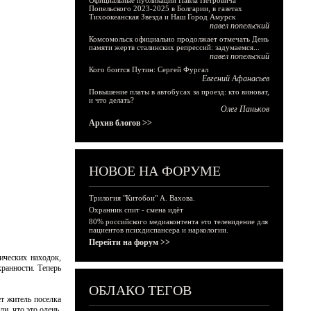
Официальные публикации Павла Петровича
Попельского 2023-2025 в Болгарии, в газетах
Тихоокеанская Звезда и Наш Город Амурск
павел попельский
Комсомольск официально продолжает отмечать День
памяти жертв сталинских репрессий: задумаемся...
павел попельский
Кого боится Путин: Сергей Фургал
Евгений Афанасьев
Повышение платы в автобусах за проезд: кто виноват,
и что делать?
Олег Паньков
Архив блогов >>
НОВОЕ НА ФОРУМЕ
Трилогия "Китобои" А. Вахова.
Охранник спит - смена идёт
80% российского медиаконтента это телевидение для
пациентов психдиспансера и наркологии.
Перейти на форум >>
ических находок,
ранности. Теперь
ОБЛАКО ТЕГОВ
т житель поселка
и, что это олень.