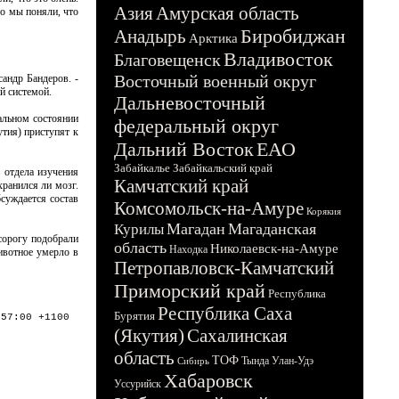
Азия
Амурская область
го мы поняли, что
Биробиджан
Анадырь
Арктика
Владивосток
Благовещенск
Восточный военный округ
сандр Бандеров. -
ой системой.
Дальневосточный
альном состоянии
федеральный округ
тия) приступят к
Дальний Восток
ЕАО
Забайкалье
Забайкальский край
 отдела изучения
Камчатский край
ранился ли мозг.
суждается состав
Комсомольск-на-Амуре
Корякия
Магадан
Магаданская
Курилы
сорогу подобрали
область
Николаевск-на-Амуре
Находка
Животное умерло в
Петропавловск-Камчатский
Приморский край
Республика
Республика Саха
Бурятия
:57:00 +1100
(Якутия)
Сахалинская
область
ТОФ
Тында
Улан-Удэ
Сибирь
Хабаровск
Уссурийск