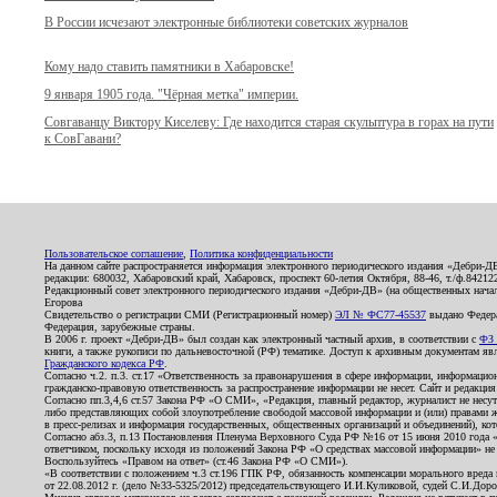
В России исчезают электронные библиотеки советских журналов
Кому надо ставить памятники в Хабаровске!
9 января 1905 года. "Чёрная метка" империи.
Совгаванцу Виктору Киселеву: Где находится старая скульптура в горах на пути
к СовГавани?
Пользовательское соглашение
,
Политика конфиденциальности
На данном сайте распространяется информация электронного периодического издания «Дебри-Д
редакции: 680032, Хабаровский край, Хабаровск, проспект 60-летия Октября, 88-46, т./ф.8421
Редакционный совет электронного периодического издания «Дебри-ДВ» (на общественных нач
Егорова
Свидетельство о регистрации СМИ (Регистрационный номер)
ЭЛ № ФС77-45537
выдано Федера
Федерация, зарубежные страны.
В 2006 г. проект «Дебри-ДВ» был создан как электронный частный архив, в соответствии с
ФЗ 
книги, а также рукописи по дальневосточной (РФ) тематике. Доступ к архивным документам явля
Гражданского кодекса РФ
.
Согласно ч.2. п.3. ст.17 «Ответственность за правонарушения в сфере информации, информац
гражданско-правовую ответственность за распространение информации не несет. Сайт и редакци
Согласно пп.3,4,6 ст.57 Закона РФ «О СМИ», «Редакция, главный редактор, журналист не несут
либо представляющих собой злоупотребление свободой массовой информации и (или) правами ж
в пресс-релизах и информация государственных, общественных организаций и объединений), кот
Согласно абз.3, п.13 Постановления Пленума Верховного Суда РФ №16 от 15 июня 2010 года 
ответчиком, поскольку исходя из положений Закона РФ «О средствах массовой информации» не 
Воспользуйтесь «Правом на ответ» (ст.46 Закона РФ «О СМИ»).
«В соответствии с положением ч.3 ст.196 ГПК РФ, обязанность компенсации морального вреда п
от 22.08.2012 г. (дело №33-5325/2012) председательствующего И.И.Куликовой, судей С.И.Дор