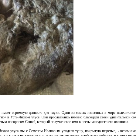
и имеет огромную ценность для науки. Одни из самых известных в мире палеонтолог
р» в Усть-Янском улусе. Они прославились именно благодаря своей удивительной сох
стым носорогом Сашей, который получил свое имя в честь нашедшего его охотника.
ыйского улуса мы с Семеном Ивановым увидели тушу, покрытую шерстью, - вспоминае
-под грунта на высоком яру, поэтому мы не могли подобраться поближе, и сперва решил