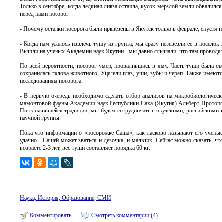
Только в сентябре, когда ледяная линза оттаяла, кусок мерзлой земли обвалил
перед нами носорог.
- Почему останки носорога были привезены в Якутск только в феврале, спустя 
- Когда нам удалось извлечь тушу из грунта, мы сразу перевезли ее в поселок
Вышли на ученых Академии наук Якутии - мы давно слышали, что там проводят
По всей вероятности, носорог умер, провалившись в яму. Часть туши была с
сохранилась голова животного. Уцелели глаз, уши, зубы и череп. Также имею
исследованиям носорога.
- В первую очередь необходимо сделать отбор анализов на микробиологически
мамонтовой фауны Академии наук Республики Саха (Якутия) Альберт Протопопо
По сложившейся традиции, мы будем сотрудничать с якутскими, российскими 
научной группы.
Пока что информации о «носорожке Саша», как ласково называют его ученые,
удачно - Сашей может зваться и девочка, и мальчик. Сейчас можно сказать, ч
возрасте 2-3 лет, вес туши составляет порядка 60 кг.
Наука, История, Образование, СМИ
Комментировать
Смотреть комментарии (4)