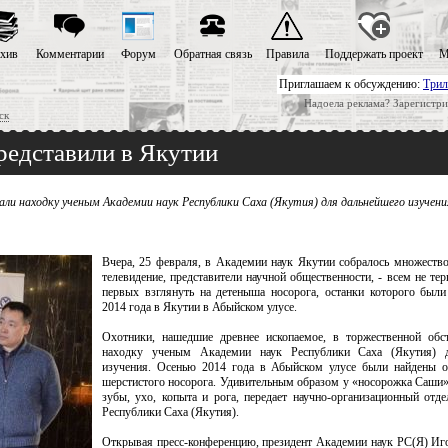
хив
Комментарии
Форум
Обратная связь
Правила
Поддержать проект
М
Приглашаем к обсуждению:
Трил
Надоела реклама? Зарегистри
ск
редставили в Якутии
ли находку ученым Академии наук Республики Саха (Якутия) для дальнейшего изучени
Вчера, 25 февраля, в Академии наук Якутии собралось множество 
телевидение, представители научной общественности, - всем не те
первых взглянуть на детеныша носорога, останки которого был
2014 года в Якутии в Абыйском улусе.
Охотники, нашедшие древнее ископаемое, в торжественной обс
находку ученым Академии наук Республики Саха (Якутия) д
изучения. Осенью 2014 года в Абыйском улусе были найдены о
шерстистого носорога. Удивительным образом у «носорожка Саши» 
зубы, ухо, копыта и рога, передает научно-организационный отд
Республики Саха (Якутия).
Открывая пресс-конференцию, президент Академии наук РС(Я) Иг