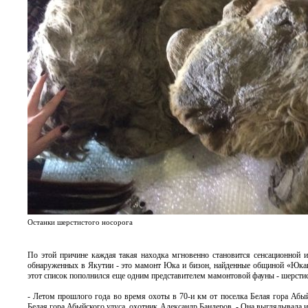
Останки шерстистого носорога
По этой причине каждая такая находка мгновенно становится сенсационной 
обнаруженных в Якутии - это мамонт Юка и бизон, найденные общиной «Юкаги
этот список пополнился еще одним представителем мамонтовой фауны - шерсти
- Летом прошлого года во время охоты в 70-и км от поселка Белая гора Аб
Белая гора Абыйского улуса, охотник Александр Бандеров. - Она выглядывала из