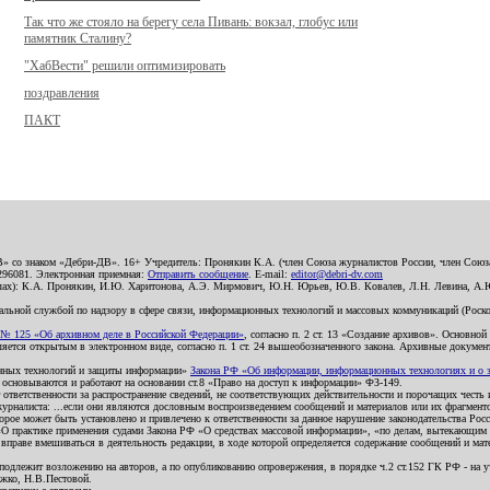
Так что же стояло на берегу села Пивань: вокзал, глобус или
памятник Сталину?
"ХабВести" решили оптимизировать
поздравления
ПАКТ
В» со знаком «Дебри-ДВ». 16+ Учредитель: Пронякин К.А. (член Союза журналистов России, член Союза
2296081. Электронная приемная:
Отправить сообщение
. E-mail:
editor@debri-dv.com
алах): К.А. Пронякин, И.Ю. Харитонова, А.Э. Мирмович, Ю.Н. Юрьев, Ю.В. Ковалев, Л.Н. Левина, А.
льной службой по надзору в сфере связи, информационных технологий и массовых коммуникаций (Роском
№ 125 «Об архивном деле в Российской Федерации»
, согласно п. 2 ст. 13 «Создание архивов». Основно
ется открытым в электронном виде, согласно п. 1 ст. 24 вышеобозначенного закона. Архивные документы 
ионных технологий и защиты информации»
Закона РФ «Об информации, информационных технологиях и о за
я основываются и работают на основании ст.8 «Право на доступ к информации» ФЗ-149.
 ответственности за распространение сведений, не соответствующих действительности и порочащих чест
урналиста: ...если они являются дословным воспроизведением сообщений и материалов или их фрагмент
орое может быть установлено и привлечено к ответственности за данное нарушение законодательства Рос
«О практике применения судами Закона РФ «О средствах массовой информации», «по делам, вытекающим 
вправе вмешиваться в деятельность редакции, в ходе которой определяется содержание сообщений и мат
одлежит возложению на авторов, а по опубликованию опровержения, в порядке ч.2 ст.152 ГК РФ - на уч
ожко, Н.В.Пестовой.