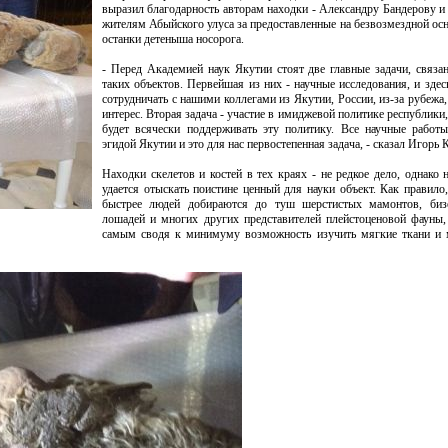
выразил благодарность авторам находки - Александру Бандерову и
жителям Абыйского улуса за предоставленные на безвозмездной ос
останки детеныша носорога.
- Перед Академией наук Якутии стоят две главные задачи, связа
таких объектов. Первейшая из них - научные исследования, и зде
сотрудничать с нашими коллегами из Якутии, России, из-за рубежа
интерес. Вторая задача - участие в имиджевой политике республики
будет всячески поддерживать эту политику. Все научные работ
эгидой Якутии и это для нас первостепенная задача, - сказал Игорь 
Находки скелетов и костей в тех краях - не редкое дело, однако 
удается отыскать поистине ценный для науки объект. Как правило
быстрее людей добираются до туш шерстистых мамонтов, бизо
лошадей и многих других представителей плейстоценовой фауны,
самым сводя к минимуму возможность изучить мягкие ткани и 