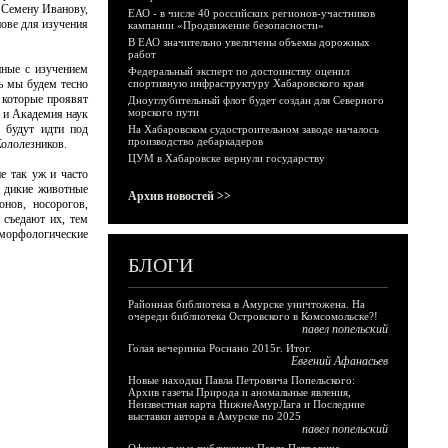
 Семену Иванову,
ЕАО - в числе 40 российских регионов-участников
нове для изучения
кампании «Продвижение безопасности»
В ЕАО значительно увеличены объемы дорожных
работ
нные с изучением
Федеральный эксперт по достоинству оценил
сь мы будем тесно
спортивную инфраструктуру Хабаровского края
, которые проявят
Дноуглубительный флот будет создан для Северного
морского пути
, и Академия наук
ы будут идти под
На Хабаровском судостроительном заводе началось
производство дебаркадеров
Кололезников.
ЦУМ в Хабаровске вернули государству
не так уж и часто
, дикие животные
Архив новостей >>
нов, носорогов,
 съедают их, тем
морфологические
БЛОГИ
Районная библиотека в Амурске уничтожена. На
очереди библиотека Островского в Комсомольске?!
павел попельский
Голая вечеринка Роснано 2015г. Итог.
Евгений Афанасьев
Новые находки Павла Петровича Попельского:
Архив газеты Природа и аномальные явления,
Неизвестная карта НижнеАмурЛага и Последние
выставки автора в Амурске по 2025
павел попельский