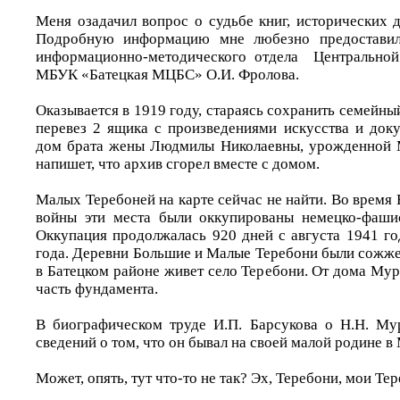
Меня озадачил вопрос о судьбе книг, исторических 
Подробную информацию мне любезно предоставила
информационно-методического отдела Центральной
МБУК «Батецкая МЦБС» О.И. Фролова.
Оказывается в 1919 году, стараясь сохранить семейны
перевез 2 ящика с произведениями искусства и док
дом брата жены Людмилы Николаевны, урожденной 
напишет, что архив сгорел вместе с домом.
Малых Теребоней на карте сейчас не найти. Во время
войны эти места были оккупированы немецко-фашис
Оккупация продолжалась 920 дней с августа 1941 го
года. Деревни Большие и Малые Теребони были сожже
в Батецком районе живет село Теребони. От дома Му
часть фундамента.
В биографическом труде И.П. Барсукова о Н.Н. Му
сведений о том, что он бывал на своей малой родине в
Может, опять, тут что-то не так? Эх, Теребони, мои Т