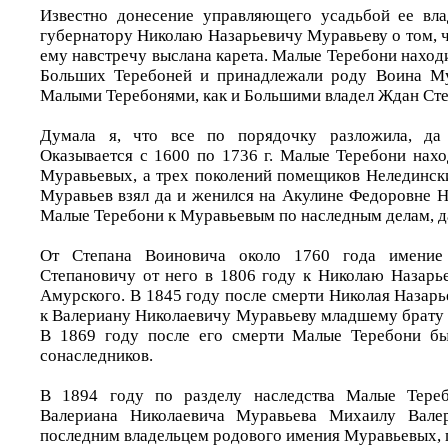
Известно донесение управляющего усадьбой ее вла
губернатору Николаю Назарьевичу Муравьеву о том, 
ему навстречу выслана карета. Малые Теребони находи
Больших Теребоней и принадлежали роду Воина Му
Малыми Теребонями, как и Большими владел Ждан Ст
Думала я, что все по порядочку разложила, да 
Оказывается с 1600 по 1736 г. Малые Теребони нахо
Муравьевых, а трех поколений помещиков Нелединск
Муравьев взял да и женился на Акулине Федоровне Н
Малые Теребони к Муравьевым по наследным делам, да
От Степана Воиновича около 1760 года имени
Степановичу от него в 1806 году к Николаю Назарь
Амурского. В 1845 году после смерти Николая Назар
к Валериану Николаевичу Муравьеву младшему брату
В 1869 году после его смерти Малые Теребони б
сонаследников.
В 1894 году по разделу наследства Малые Тере
Валериана Николаевича Муравьева Михаилу Валер
последним владельцем родового имения Муравьевых, г