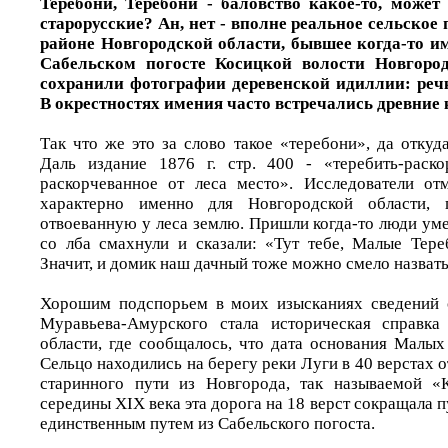
Теребони, Теребони - баловство какое-то, може
старорусские? Ан, нет - вполне реальное сельское
районе Новгородской области, бывшее когда-то 
Сабельском погосте Косицкой волости Новгород
сохранили фотографии деревенской идиллии: реч
В окрестностях имения часто встречались древние
Так что же это за слово такое «теребони», да отку
Даль издание 1876 г. стр. 400 - «теребить-раско
раскорчеванное от леса место». Исследователи от
характерно именно для Новгородской области, г
отвоеванную у леса землю. Пришли когда-то люди уме
со лба смахнули и сказали: «Тут тебе, Малые Тере
Значит, и домик наш дачный тоже можно смело назват
Хорошим подспорьем в моих изысканиях сведений 
Муравьева-Амурского стала историческая справка
области, где сообщалось, что дата основания Малых
Сельцо находились на берегу реки Луги в 40 верстах 
старинного пути из Новгорода, так называемой «
середины XIX века эта дорога на 18 верст сокращала п
единственным путем из Сабельского погоста.