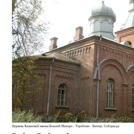
Церковь Казанской иконы Божией Матери - Теребони - Батецк. Соборы.ру