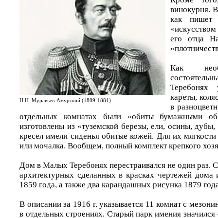
винокурня. В
как пишет 
«искусством
его отца Н
«плотничеств
Как необ
состоятел
Теребонях
кареты, коля
Н.Н. Муравьев-Амурский (1809-1881)
в разноцвет
отдельных комнатах были «обиты бумажными обо
изготовлены из «туземской березы, ели, осины, дубы, 
кресел имели сиденья обитые кожей. Для их мягкости
или мочалка. Вообщем, полный комплект крепкого хозя
Дом в Малых Теребонях перестраивался не один раз. 
архитектурных сделанных в красках чертежей дома 
1859 года, а также два карандашных рисунка 1879 года
В описании за 1916 г. указывается 11 комнат с мезони
в отдельных строениях. Старый парк имения значился