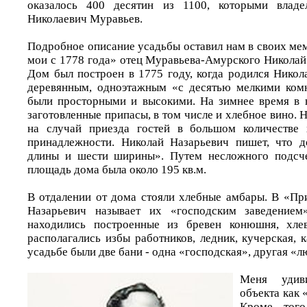
оказалось 400 десятин из 1100, которыми владе
Николаевич Муравьев.
Подробное описание усадьбы оставил нам в своих м
мои с 1778 года» отец Муравьева-Амурского Николай
Дом был построен в 1775 году, когда родился Никол
деревянным, одноэтажным «с десятью мелкими комн
были просторными и высокими. На зимнее время в 
заготовленные припасы, в том числе и хлебное вино. Н
на случай приезда гостей в большом количестве 
принадлежности. Николай Назарьевич пишет, что 
длины и шести ширины». Путем несложного подсчет
площадь дома была около 195 кв.м.
В отдалении от дома стояли хлебные амбары. В «П
Назарьевич называет их «господским заведением
находились построенные из бревен конюшня, хле
располагались избы работников, ледник, кучерская, 
усадьбе были две бани - одна «господская», другая «л
Меня удив
объекта как 
Кроме того