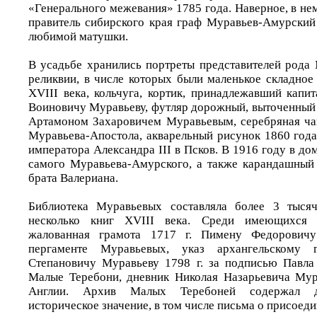
«Генерального межевания» 1785 года. Наверное, в не
правитель сибирского края граф Муравьев-Амурский
любимой матушки.
В усадьбе хранились портреты представителей рода
реликвии, в числе которых были маленькое складное
XVIII века, кольчуга, кортик, принадлежавший капи
Воиновичу Муравьеву, футляр дорожный, выточенный 
Артамоном Захаровичем Муравьевым, серебряная ча
Муравьева-Апостола, акварельный рисунок 1860 год
императора Александра III в Псков. В 1916 году в до
самого Муравьева-Амурского, а также карандашный
брата Валериана.
Библиотека Муравьевых составляла более 3 тыся
несколько книг XVIII века. Среди имеющихся р
жалованная грамота 1717 г. Пимену Федоровичу
пергаменте Муравьевых, указ архангельскому 
Степановичу Муравьеву 1798 г. за подписью Павла 
Малые Теребони, дневник Николая Назарьевича Мур
Англии. Архив Малых Теребоней содержал д
историческое значение, в том числе письма о присоед