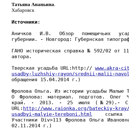
Татьяна Ананьина
.
Хабаровск
Источники
:
Аничков И.В. Обзор помещичьих усад
губернии. - Новгород: Губернская типогра
ГАНО историческая справка № 592/02 от 11
автора.
Тверская усадьба URL:http://
www.akra-ci
usadby-luzhshiy-rayon/srednii-malii-navo
обращения 15.04.2014 г.)
Фролова Ольга. Из истории усадьбы Малые 
О Фролова: материал. подготов. Олег Ч
край. - 2013. - 25 июля (№29).- С
URL:
http://www.raionka.org/bateckiy-kray
usadbyi-malyie-tereboni.html
ссылк
Участники Div>113 Фролова Ольга Ивановн
02.11.2014 г.)