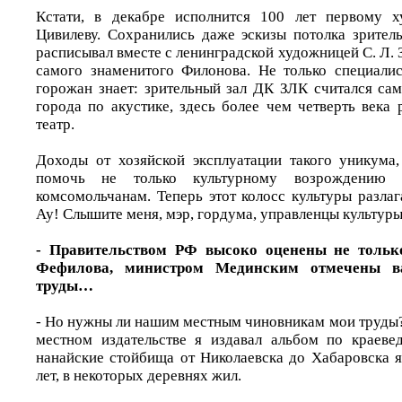
Кстати, в декабре исполнится 100 лет первому х
Цивилеву. Сохранились даже эскизы потолка зритель
расписывал вместе с ленинградской художницей С. Л. 
самого знаменитого Филонова. Не только специали
горожан знает: зрительный зал ДК ЗЛК считался са
города по акустике, здесь более чем четверть века
театр.
Доходы от хозяйской эксплуатации такого уникума
помочь не только культурному возрождению
комсомольчанам. Теперь этот колосс культуры разлаг
Ау! Слышите меня, мэр, гордума, управленцы культур
- Правительством РФ высоко оценены не тольк
Фефилова, министром Мединским отмечены в
труды…
- Но нужны ли нашим местным чиновникам мои труды?
местном издательстве я издавал альбом по краеве
нанайские стойбища от Николаевска до Хабаровска я
лет, в некоторых деревнях жил.