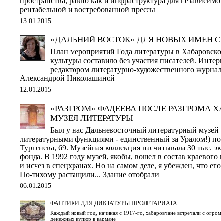
пространства, равно как и инфраструктура для независимой
рентабельной и востребованной прессы
13.01.2015
«ДАЛЬНИЙ ВОСТОК» ДЛЯ НОВЫХ ИМЕН 
План мероприятий Года литературы в Хабаровско
культуры составило без участия писателей. Инте
редактором литературно-художественного журна
Александрой Николашиной
12.01.2015
«РАЗГРОМ» ФАДЕЕВА ПОСЛЕ РАЗГРОМА 
МУЗЕЯ ЛИТЕРАТУРЫ
Был у нас Дальневосточный литературный музей 
литературными функциями - единственный за Уралом!) по а
Тургенева, 69. Музейная коллекция насчитывала 30 тыс. э
фонда. В 1992 году музей, якобы, вошел в состав краевого 
и исчез в спецхранах. Но на самом деле, я убежден, что ег
По-тихому растащили... Здание отобрали
06.01.2015
ФАНТИКИ ДЛЯ ДИКТАТУРЫ ПРОЛЕТАРИАТА
Каждый новый год, начиная с 1917-го, хабаровчане встречали с огро
денежных купюр в кармане