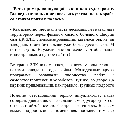
- Есть пример, волнующий вас и как судостроите
Вы ведь не только человек искусства, но и кораб
со стажем почти в полвека.
- Как известно, местная власть несколько лет назад н
территорию перед фасадом самого большого Дворца
сам ДК ЗЛК, символизировавший, казалось бы, не та
заводчан, стоит без крыши уже более десятка лет! 
нет средств. Неужели листов железа, чтобы залат
индустриальном центре найти?!
Ветераны ЗЛК вспоминают, как всем миром строили
цехами завода в годы войны. Молодежные круж
программе развивали творчество ребят, 
самолетостроителей и корабелов. Тут же, во дворе Д
картинг, привлекавший, как правило, трудных подростк
Понятие безотцовщина теряло актуальность: паца
собирать двигатели, участвовали в междугородних со
с перестройкой все это быстро закончилось. Бизне
выжил подростков из помещения, поставил там сво