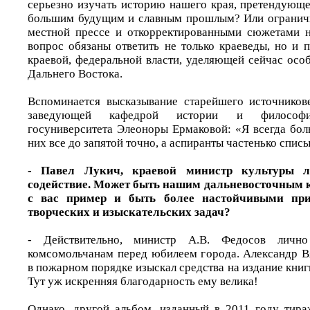
серьезно изучать историю нашего края, претендующе
большим будущим и славным прошлым? Или ограничи
местной прессе и откорректированными сюжетами н
вопрос обязаны ответить не только краеведы, но и 
краевой, федеральной власти, уделяющей сейчас осо
Дальнего Востока.
Вспоминается высказывание старейшего источников
заведующей кафедрой истории и философии
госуниверситета Элеоноры Ермаковой: «Я всегда бол
них все до запятой точно, а аспиранты частенько спис
- Павел Лукич, краевой министр культуры 
содействие. Может быть нашим дальневосточным к
с вас пример и быть более настойчивыми пр
творческих и изыскательских задач?
- Действительно, министр А.В. Федосов личн
комсомольчанам перед юбилеем города. Александр В
в пожарном порядке изыскал средства на издание книг
Тут уж искренняя благодарность ему велика!
Однако, другой альбом, изданный в 2011 году тир