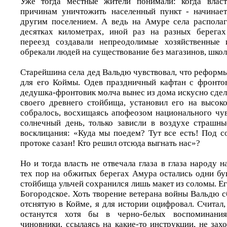
Уже тогда местные жители понимали: когда влас
причинам уничтожить населенный пункт - начинает
другим поселением. А ведь на Амуре села располаг
десятках километрах, иной раз на разных берегах
переезд создавали непреодолимые хозяйственные 
обрекали людей на существование без магазинов, школ
Старейшина села дед Вальдю чувствовал, что реформы
для его Коймы. Одев праздничный кафтан с фронто
дедушка-фронтовик молча вынес из дома искусно сде
своего древнего стойбища, установил его на высоко
собралось, восхищаясь апофеозом национального чув
солнечный день, только зависли в воздухе страшн
восклицания: «Куда мы поедем? Тут все есть! Под с
протоке сазан! Кто решил отсюда выгнать нас»?
Но и тогда власть не отвечала глаза в глаза народу 
тех пор на обжитых берегах Амура остались одни бу
стойбища ульчей сохранился лишь макет из соломы. Его
Богородское. Хоть творение ветерана войны Вальдю с
отснятую в Койме, я для истории оцифровал. Считал
останутся хотя бы в черно-белых воспоминания
чиновники, ссылаясь на какие-то инструкции, не зах