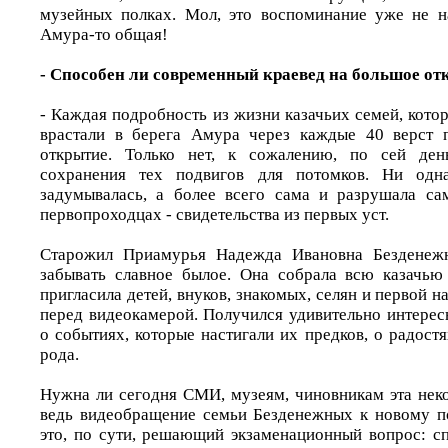
музейных полках. Мол, это воспоминание уже не н
Амура-то общая!
- Способен ли современный краевед на большое от
- Каждая подробность из жизни казачьих семей, кото
врастали в берега Амура через каждые 40 верст 
открытие. Только нет, к сожалению, по сей ден
сохранения тех подвигов для потомков. Ни одн
задумывалась, а более всего сама и разрушала с
первопроходцах - свидетельства из первых уст.
Старожил Приамурья Надежда Ивановна Безденежн
забывать славное былое. Она собрала всю казачью
пригласила детей, внуков, знакомых, селян и первой н
перед видеокамерой. Получился удивительно интерес
о событиях, которые настигали их предков, о радостя
рода.
Нужна ли сегодня СМИ, музеям, чиновникам эта нек
ведь видеобращение семьи Безденежных к новому п
это, по сути, решающий экзаменационный вопрос: 