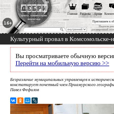
Главная
Разделы
Архив
Коммен
Приглашаем к о
Надоела рек
расширенный пои
Культурный провал в Комсомольске-
Вы просматриваете обычную версию
Перейти на мобильную версию >>
Безразличие муниципальных управленцев к историчес
констатирует почетный член Приамурского географ
Павел Фефилов