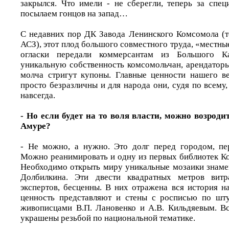
закрылся. Что имели - не сберегли, теперь за спец
посылаем гонцов на запад…
С недавних пор ДК Завода Ленинского Комсомола (
АСЗ), этот плод большого совместного труда, «местны
огласки передали коммерсантам из Большого К
уникальную собственность комсомольчан, арендаторы
молча стригут купоны. Главные ценности нашего 
просто безразличны и для народа они, судя по всему
навсегда.
- Но если будет на то воля власти, можно возрод
Амуре?
- Не можно, а нужно. Это долг перед городом, пе
Можно реанимировать и одну из первых библиотек К
Необходимо открыть миру уникальные мозаики знаме
Долбилкина. Эти двести квадратных метров витр
экспертов, бесценны. В них отражена вся история 
ценность представляют и стены с росписью по шту
живописцами В.П. Лановенко и А.В. Кильдяевым. В
украшены резьбой по национальной тематике.