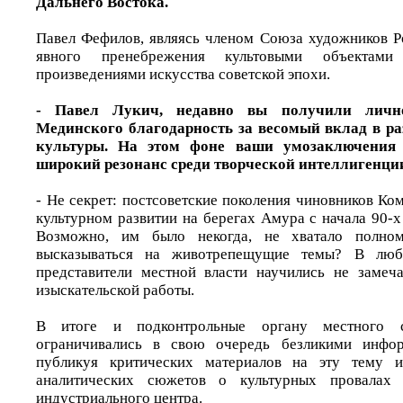
Дальнего Востока.
Павел Фефилов, являясь членом Союза художников Р
явного пренебрежения культовыми объектам
произведениями искусства советской эпохи.
- Павел Лукич, недавно вы получили лично
Мединского благодарность за весомый вклад в ра
культуры. На этом фоне ваши умозаключения 
широкий резонанс среди творческой интеллигенц
- Не секрет: постсоветские поколения чиновников Ко
культурном развитии на берегах Амура с начала 90-
Возможно, им было некогда, не хватало полном
высказываться на животрепещущие темы? В люб
представители местной власти научились не замеча
изыскательской работы.
В итоге и подконтрольные органу местного 
ограничивались в свою очередь безликими инфо
публикуя критических материалов на эту тему 
аналитических сюжетов о культурных провалах
индустриального центра.