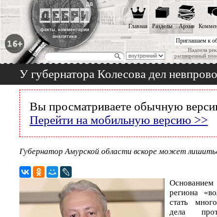
Главная
Разделы
Архив
Коммен
Приглашаем к о
Надоела рек
расширенный пои
У губернатора Колесова дел невпров
Вы просматриваете обычную версию
Перейти на мобильную версию >>
Губернатор Амурской области вскоре может лишитьс
Основанием 
региона «во
стать мног
дела про