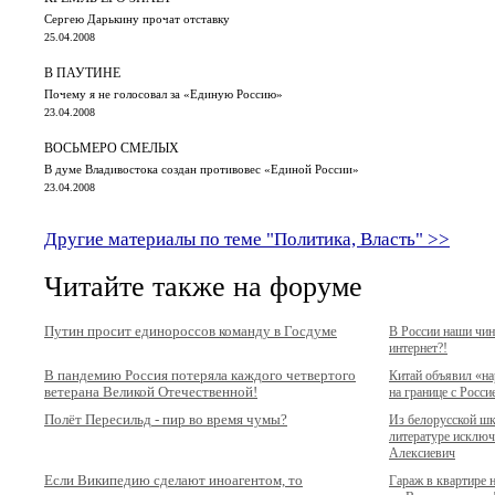
Сергею Дарькину прочат отставку
25.04.2008
В ПАУТИНЕ
Почему я не голосовал за «Единую Россию»
23.04.2008
ВОСЬМЕРО СМЕЛЫХ
В думе Владивостока создан противовес «Единой России»
23.04.2008
Другие материалы по теме "Политика, Власть" >>
Читайте также на форуме
Путин просит единороссов команду в Госдуме
В России наши чи
интернет?!
В пандемию Россия потеряла каждого четвертого
Китай объявил «н
ветерана Великой Отечественной!
на границе с Росси
Полёт Пересильд - пир во время чумы?
Из белорусской ш
литературе исключ
Алексиевич
Если Википедию сделают иноагентом, то
Гараж в квартире