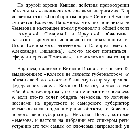
По другой версии Кынева, действия правоохрани
объясняться «какими-то московскими интригами». К п
«ответом главе «Рособоронэкспорта» Сергею Чемезо
считается Колесов. Напомним, что, по подсчетам н
Чемезова в настоящее время руководят в общей слож
– Амурской, Самарской и Иркутской областями 
называют временно исполняющего обязанности ир
Игоря Есиповского, назначенного 15 апреля вместо
Александра Тишанина). «Кто-то может попытаться 
сферу интересов Чемезова», – не исключил такого вар
Впрочем, политолог Виталий Иванов не считает К
выдвиженцем: «Колесов не является губернатором «Р
обязан своей должностью бывшему полпреду президе
федеральном округе Камилю Исхакову и только ему
«Рособоронэкспортом», но это не делает его человек
А если кто-то хочет обидеть Чемезова, то логичн
наездами на иркутского и самарского губернато
«чемезовских» в администрации области, то Колесов
первого вице-губернатора Николая Швеца, который
Чемезова, и настоял на избрании его спикером реги
устранив его тем самым от ключевых направлений уп