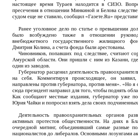
настоящее время Тураев находится в СИЗО. Вопр
пресечения в отношении Минкиной и Белова следстве
судом еще не ставило, сообщил «Газете.Ru» представи
Ранее уголовное дело по статье о превышении д
было возбуждено также в отношении руководи
внебюджетного государственного жилищного фо
Дмитрия Колина, а счета фонда были арестованы.
Чиновников, попавших под следствие, считают со
Амурской области. Они пришли с ним из Казани, где
один из заводов.
Губернатор расценил деятельность правоохранител
на себя. Комментируя происходящее, он заявил,
направлены против губернатора, против меня». «Но я
сюда президент направил для того, чтобы поднять обла
Как сообщают местные издания, губернатор уже по
Юрия Чайки и попросил взять дела своих подчиненных 
Деятельность правоохранительных органов раз
активных протестов общественности. На днях в Бл
очередной митинг, объединивший самые разные по
националистов до либералов. Основными лозунгами ак