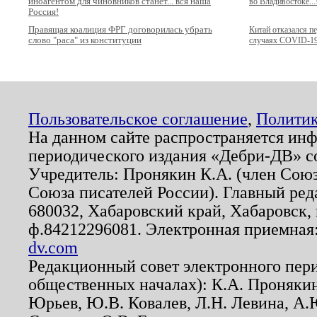
иноагентом для чиновников станет... вся наша
во Владивостоке...
Россия!
Правящая коалиция ФРГ договорилась убрать
Китай отказался п
слово "раса" из конституции
случаях COVID-1
Пользовательское соглашение
,
Политик
На данном сайте распространяется ин
периодического издания «Дебри-ДВ» с
Учредитель: Пронякин К.А. (член Союз
Союза писателей России). Главный ред
680032, Хабаровский край, Хабаровск, п
ф.84212296081. Электронная приемная
dv.com
Редакционный совет электронного пер
общественных началах): К.А. Проняки
Юрьев, Ю.В. Ковалев, Л.Н. Левина, А.