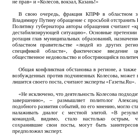
не прав» и «Колесов, вокзал, Казань!»
В свою очередь, фракция КПРФ в областном з
Владимиру Путину обращение с просьбой отстранить 
Политику губернатора авторы обращения считают «к
дестабилизирующей ситуацию». Основные претензии 
ротация глав муниципальных образований, назначени
областном правительстве «людей из других реги
спецификой области», фактическое введение ц
общественное недовольство и обостряющийся политич
Общая конфликтная обстановка в регионе, а также
возбужденных против подчиненных Колесова, может п
лишится своего поста, считают эксперты «Газеты.Ru».
«Не исключено, что деятельность Колесова подходи
завершению», – размышляет политолог Алекса
подобного развития событий, по его мнению, могло ст
налаживать диалог с местной элитой. «В результ
командой, видимо, стало настолько острым, 
сохранившие свои посты, могут быть заинтересо
предположил эксперт.