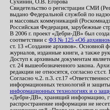
Сухинин, О.В. Егорова
Свидетельство о регистрации СМИ (Р
выдано Федеральной службой по надзо
и массовых коммуникаций (Роскомнадзо
Российская Федерация, зарубежные ст
В 2006 г. проект «Дебри-ДВ» был созда
соответствии с
ФЗ № 125 «Об архивном
ст. 13 «Создание архивов». Основной ф
журналов, изданные книги, а также ру
Доступ к архивным документам являетс
ст. 24 вышеобозначенного закона. Арх
редакции не относятся, согласно ст.ст. 
Согласно ч.2. п.3. ст.17 «Ответственн
информационных технологий и защит
информационных технологиях и о защит
«Дебри-ДВ», хранящий информацию, гр
распространение информации не несет.
основании ст.8 «Право на доступ к ин