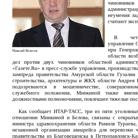
чиновни
администра
неумения ла
считают эксп
В четв
управление 
при Генпро
Николай Колесов
области воз
дел против двух чиновников областной админист
«Газете.Ru» в пресс-службе управления, производст
зампреда правительства Амурской области Гузалии
строительства, архитектуры и ЖКХ области Андрея 
подозреваются в мошенничестве, совершенно
служебного положения, Минкиной также вменяе
должностными полномочиями, повлекшее тяжелые пос
Как сообщает ИТАР-ТАСС, три из пяти уголовных
отношении Минкиной и Белова, связаны с открыты
министра здравоохранения области Рамиля Тураева,
незаконной организации авиарейса для перевозки 
правительства из Благовещенска в Петропавловск-Ка