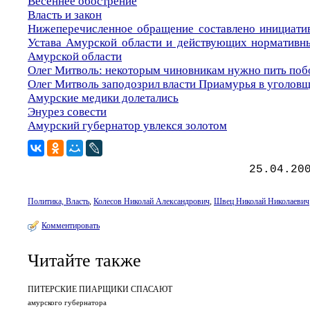
Весеннее обострение
Власть и закон
Нижеперечисленное обращение составлено инициати
Устава Амурской области и действующих нормативны
Амурской области
Олег Митволь: некоторым чиновникам нужно пить побо
Олег Митволь заподозрил власти Приамурья в уголов
Амурские медики долетались
Энурез совести
Амурский губернатор увлекся золотом
25.04.20
Политика, Власть
,
Колесов Николай Александрович
,
Швец Николай Николаевич
Комментировать
Читайте также
ПИТЕРСКИЕ ПИАРЩИКИ СПАСАЮТ
амурского губернатора