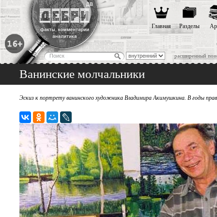
Главная
Разделы
Ар
расширенный пои
Ванинские молчальники
Эскиз к портрету ванинского художника Владимира Акимушкина. В годы прав