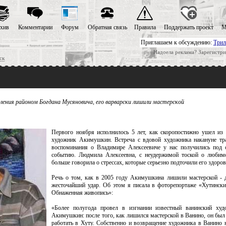
хив
Комментарии
Форум
Обратная связь
Правила
Поддержать проект
М
Приглашаем к обсуждению:
Трил
Надоела реклама? Зарегистри
ск
ления районом Богдана Мусяновича, его варварски лишили мастерской
Первого ноября исполнилось 5 лет, как скоропостижно ушел из
художник Акимушкин. Встреча с вдовой художника накануне тр
воспоминания о Владимире Алексеевиче у нас получились под 
событию. Людмила Алексеевна, с неудержимой тоской о любимо
больше говорила о стрессах, которые серьезно подточили его здоров
Речь о том, как в 2005 году Акимушкина лишили мастерской - 
жесточайший удар. Об этом я писала в фоторепортаже «Хутински
Обнаженная живопись»:
«Более полугода провел в изгнании известный ванинский ху
Акимушкин: после того, как лишился мастерской в Ванино, он был
работать в Хуту. Собственно и возвращение художника в Ванино 