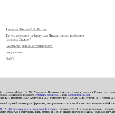
Трилогия "Китобои" А. Вахова.
Так что же стояло на берегу села Пивань: вокзал, глобус или
памятник Сталину?
"ХабВести" решили оптимизировать
поздравления
ПАКТ
В» со знаком «Дебри-ДВ». 16+ Учредитель: Пронякин К.А. (член Союза журналистов России, член Союза
2296081. Электронная приемная:
Отправить сообщение
. E-mail:
editor@debri-dv.com
алах): К.А. Пронякин, И.Ю. Харитонова, А.Э. Мирмович, Ю.Н. Юрьев, Ю.В. Ковалев, Л.Н. Левина, А.
льной службой по надзору в сфере связи, информационных технологий и массовых коммуникаций (Роском
№ 125 «Об архивном деле в Российской Федерации»
, согласно п. 2 ст. 13 «Создание архивов». Основно
ется открытым в электронном виде, согласно п. 1 ст. 24 вышеобозначенного закона. Архивные документы 