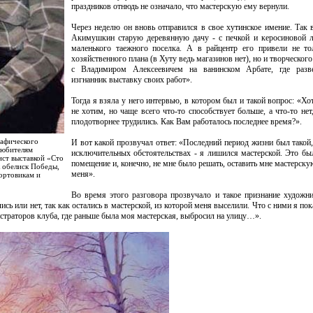
праздников отнюдь не означало, что мастерскую ему вернули.
Через неделю он вновь отправился в свое хутинское имение. Так 
Акимушкин старую деревянную дачу - с печкой и керосиновой 
маленького таежного поселка. А в райцентр его привели не то
хозяйственного плана (в Хуту ведь магазинов нет), но и творческого
с Владимиром Алексеевичем на ванинском Арбате, где разв
изгнанник выставку своих работ».
Тогда я взяла у него интервью, в котором был и такой вопрос: «Х
не хотим, но чаще всего что-то способствует больше, а что-то не
плодотворнее трудились. Как Вам работалось последнее время?».
рафического
И вот какой прозвучал ответ: «Последний период жизни был такой,
 любителям
исключительных обстоятельствах - я лишился мастерской. Это бы
ст выставкой «Сто
помещение и, конечно, не мне было решать, оставить мне мастерскую
к обелиск Победы,
меня».
ортовикам и
Во время этого разговора прозвучало и такое признание худож
ись или нет, так как остались в мастерской, из которой меня выселили. Что с ними я по
истраторов клуба, где раньше была моя мастерская, выбросил на улицу…».