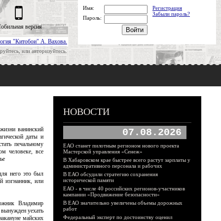
Имя:
Регистрация
Забыли пароль?
Пароль:
обильная версия
огия "Китобои" А. Вахова.
руйтесь, или авторизуйтесь.
НОВОСТИ
 жизни ванинский
07.08.2026
агической даты и
стать печальному
ЕАО станет пилотным регионом нового проекта
м человеке, все
Мастерской управления «Сенеж»
ье
В Хабаровском крае быстрее всего растут зарплаты у
административного персонала и рабочих
для него это был
В ЕАО обсудили стратегию сохранения
исторической памяти
й изгнанник, или
ЕАО - в числе 40 российских регионов-участников
кампании «Продвижение безопасности»
дожник Владимир
В ЕАО значительно увеличены объемы дорожных
работ
 вынужден уехать
Федеральный эксперт по достоинству оценил
накануне майских