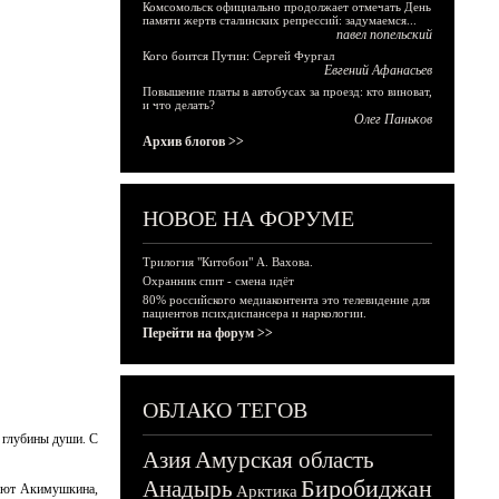
Комсомольск официально продолжает отмечать День
памяти жертв сталинских репрессий: задумаемся...
павел попельский
Кого боится Путин: Сергей Фургал
Евгений Афанасьев
Повышение платы в автобусах за проезд: кто виноват,
и что делать?
Олег Паньков
Архив блогов >>
НОВОЕ НА ФОРУМЕ
Трилогия "Китобои" А. Вахова.
Охранник спит - смена идёт
80% российского медиаконтента это телевидение для
пациентов психдиспансера и наркологии.
Перейти на форум >>
ОБЛАКО ТЕГОВ
о глубины души. С
Азия
Амурская область
Биробиджан
Анадырь
инают Акимушкина,
Арктика