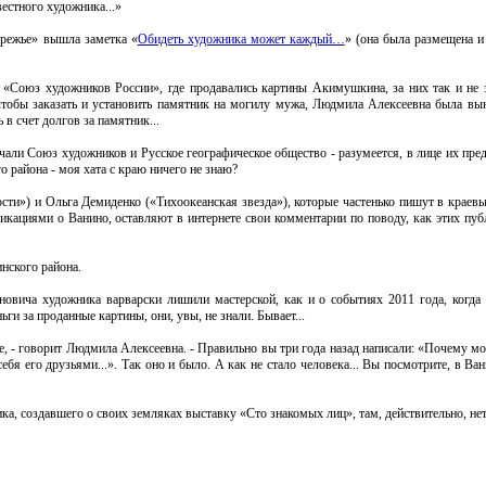
естного художника...»
ережье» вышла заметка «
Обидеть художника может каждый…
» (она была размещена и
Союз художников России», где продавались картины Акимушкина, за них так и не з
чтобы заказать и установить памятник на могилу мужа, Людмила Алексеевна была вы
в счет долгов за памятник...
чали Союз художников и Русское географическое общество - разумеется, в лице их пред
 района - моя хата с краю ничего не знаю?
сти») и Ольга Демиденко («Тихоокеанская звезда»), которые частенько пишут в крае
икациями о Ванино, оставляют в интернете свои комментарии по поводу, как этих пуб
нского района.
новича художника варварски лишили мастерской, как и о событиях 2011 года, когда
и за проданные картины, они, увы, не знали. Бывает...
, - говорит Людмила Алексеевна. - Правильно вы три года назад написали: «Почему м
я его друзьями...». Так оно и было. А как не стало человека... Вы посмотрите, в В
а, создавшего о своих земляках выставку «Сто знакомых лиц», там, действительно, нет.