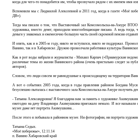
когда для чего-то понадобится им, чтобы прозвучало рядом с их именем имя изв
Вспомнили мы с Людмилой Алексеевной и 2011 год, когда в газете «Моё поб
ДВ»).
Тогда мы писали о том, что Выставочный зал Комсомольска-на-Амуре ВТОО «
художника, вместо денег, приходили многообещающие письма. А ведь тогда, 
деньги у знакомых и ежемесячно большую часть своей скромной пенсии отдавать 
И опять, как и в 2005-м году, никто не вступился, никто не поддержал. Промол
Ванино, так и в Хабаровске. Дружно промолчали работники культуры Ванинского
Как в рот воды набрали и журналисты - Михаил Карпач («Приамурские ведомо
различные темы из жизни Ванинского района (очень пристально следят за публ
авторов).
Словом, это люди совсем не равнодушные к происходящему на территории Вани
А вот о событиях 2005 года, когда в годы правления районом Богдана Муся
безуспешно пыталась с выставочного зала Комсомольска-на-Амуре получить деньг
- Татьяна Александровна! Я благодарна вам за память о художнике Акимушкине
ежегодно на дачу Владимира Акимушкина приезжало немало. И все называли себ
музее даже нет портрета Акимушкина...
После этого я побывала в районном музее. Ни фотографии, ни портрета художник
Татьяна Седых.
«Моё побережье», 12.11.14
п. Ванино Хабаровский край