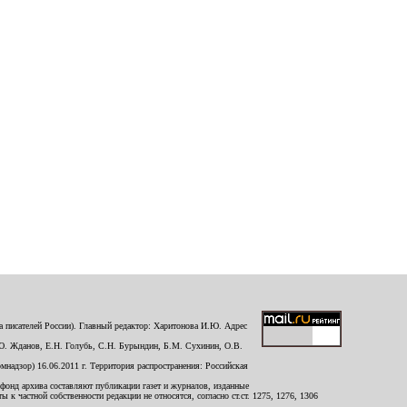
 писателей России). Главный редактор: Харитонова И.Ю. Адрес
Ю. Жданов, Е.Н. Голубь, С.Н. Бурындин, Б.М. Сухинин, О.В.
надзор) 16.06.2011 г. Территория распространения: Российская
й фонд архива составляют публикации газет и журналов, изданные
к частной собственности редакции не относятся, согласно ст.ст. 1275, 1276, 1306