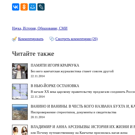
Наука, История, Образование, СМИ
Комментировать
Смотреть комментарии (26)
Читайте также
ПАМЯТИ ИГОРЯ КРАВЧУКА
Без него камчатская журналистика станет совсем другой
22.11.2014
В НЬЮ-ЙОРКЕ ОСТАНОВКА
В начале XX века царскому правительству предлагали соединить Росси
22.11.2014
ВАНИНО И ВАНИНЫ. В ЧЕСТЬ КОГО НАЗВАНА БУХТА И, КА
Ниспровержение стереотипов, документы и свидетельства
20.11.2014
ВЛАДИМИР И АННА АРСЕНЬЕВЫ. ИСТОРИЯ ИХ ЖИЗНИ И 
или Почему путешественнику на Камчатке приснилась нагая жена