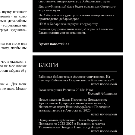
спортивную инфраструктуру Хабаровского края
Дноуглубительный флот будет создан для Северного
морского пути
в шутку называет
На Хабаровском судостроительном заводе началось
лампой - на краю
производство дебаркадеров
лько дела-заботы
ЦУМ в Хабаровске вернули государству
 - встретились мы
Бывший судоремонтный завод «Якорь» в Советской
ернул художник-
Гавани планируют восстановить
отим мы этого или
Архив новостей >>
т, тому, чтобы мы
 что я оказался в
БЛОГИ
ло не моё личное
 или забрать её у
Районная библиотека в Амурске уничтожена. На
очереди библиотека Островского в Комсомольске?!
ника: «…Для меня
павел попельский
ка не знаю. Может
Голая вечеринка Роснано 2015г. Итог.
Евгений Афанасьев
Новые находки Павла Петровича Попельского:
Архив газеты Природа и аномальные явления,
Неизвестная карта НижнеАмурЛага и Последние
выставки автора в Амурске по 2025
павел попельский
Официальные публикации Павла Петровича
Попельского 2023-2025 в Болгарии, в газетах
Тихоокеанская Звезда и Наш Город Амурск
павел попельский