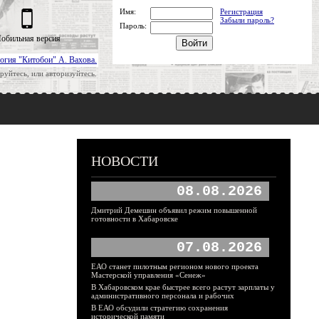
Имя:
Регистрация
Забыли пароль?
Пароль:
обильная версия
огия "Китобои" А. Вахова.
руйтесь, или авторизуйтесь.
НОВОСТИ
08.08.2026
Дмитрий Демешин объявил режим повышенной
готовности в Хабаровске
07.08.2026
ЕАО станет пилотным регионом нового проекта
Мастерской управления «Сенеж»
В Хабаровском крае быстрее всего растут зарплаты у
административного персонала и рабочих
В ЕАО обсудили стратегию сохранения
исторической памяти