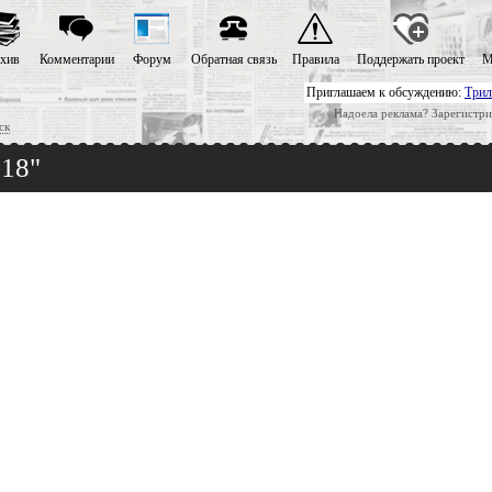
хив
Комментарии
Форум
Обратная связь
Правила
Поддержать проект
М
Приглашаем к обсуждению:
Трил
Надоела реклама? Зарегистри
ск
618"