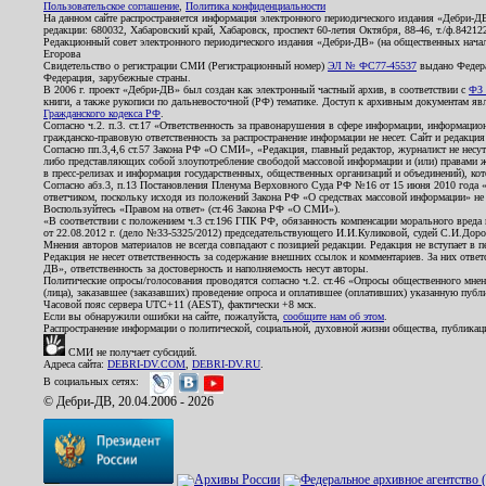
Пользовательское соглашение
,
Политика конфиденциальности
На данном сайте распространяется информация электронного периодического издания «Дебри-Д
редакции: 680032, Хабаровский край, Хабаровск, проспект 60-летия Октября, 88-46, т./ф.8421
Редакционный совет электронного периодического издания «Дебри-ДВ» (на общественных нач
Егорова
Свидетельство о регистрации СМИ (Регистрационный номер)
ЭЛ № ФС77-45537
выдано Федера
Федерация, зарубежные страны.
В 2006 г. проект «Дебри-ДВ» был создан как электронный частный архив, в соответствии с
ФЗ 
книги, а также рукописи по дальневосточной (РФ) тематике. Доступ к архивным документам явля
Гражданского кодекса РФ
.
Согласно ч.2. п.3. ст.17 «Ответственность за правонарушения в сфере информации, информац
гражданско-правовую ответственность за распространение информации не несет. Сайт и редакци
Согласно пп.3,4,6 ст.57 Закона РФ «О СМИ», «Редакция, главный редактор, журналист не несут
либо представляющих собой злоупотребление свободой массовой информации и (или) правами ж
в пресс-релизах и информация государственных, общественных организаций и объединений), кот
Согласно абз.3, п.13 Постановления Пленума Верховного Суда РФ №16 от 15 июня 2010 года 
ответчиком, поскольку исходя из положений Закона РФ «О средствах массовой информации» не 
Воспользуйтесь «Правом на ответ» (ст.46 Закона РФ «О СМИ»).
«В соответствии с положением ч.3 ст.196 ГПК РФ, обязанность компенсации морального вреда п
от 22.08.2012 г. (дело №33-5325/2012) председательствующего И.И.Куликовой, судей С.И.Дор
Мнения авторов материалов не всегда совпадают с позицией редакции. Редакция не вступает в п
Редакция не несет ответственность за содержание внешних ссылок и комментариев. За них отве
ДВ», ответственность за достоверность и наполняемость несут авторы.
Политические опросы/голосования проводятся согласно ч.2. ст.46 «Опросы общественного мнени
(лица), заказавшее (заказавших) проведение опроса и оплатившее (оплативших) указанную публик
Часовой пояс сервера UTC+11 (AEST), фактически +8 мск.
Если вы обнаружили ошибки на сайте, пожалуйста,
сообщите нам об этом
.
Распространение информации о политической, социальной, духовной жизни общества, публикац
СМИ не получает субсидий.
Адреса сайта:
DEBRI-DV.COM
,
DEBRI-DV.RU
.
В социальных сетях:
© Дебри-ДВ, 20.04.2006 - 2026