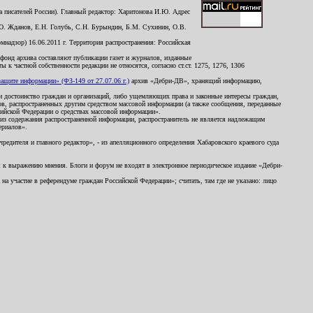
 писателей России). Главный редактор: Харитонова И.Ю. Адрес
Ю. Жданов, Е.Н. Голубь, С.Н. Бурындин, Б.М. Сухинин, О.В.
надзор) 16.06.2011 г. Территория распространения: Российская
й фонд архива составляют публикации газет и журналов, изданные
к частной собственности редакции не относятся, согласно ст.ст. 1275, 1276, 1306
щите информации» (ФЗ-149 от 27.07.06 г.)
архив «Дебри-ДВ», хранящий информацию,
ь и достоинство граждан и организаций, либо ущемляющих права и законные интересы граждан,
ов, распространенных другим средством массовой информации (а также сообщения, переданные
сийской Федерации о средствах массовой информации».
из содержания распространенной информации, распространитель не является надлежащим
ериалов».
редителя и главного редактор», - из апелляционного определения Хабаровского краевого суда
ны к выражению мнения. Блоги и форум не входят в электронное периодическое издание «Дебри-
а участие в референдуме граждан Российской Федерации»; считать, там где не указано: лицо