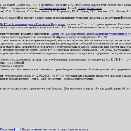
В» со знаком «Дебри-ДВ». 16+ Учредитель: Пронякин К.А. (член Союза журналистов России, член Союза
2296081. Электронная приемная:
Отправить сообщение
. E-mail:
editor@debri-dv.com
алах): К.А. Пронякин, И.Ю. Харитонова, А.Э. Мирмович, Ю.Н. Юрьев, Ю.В. Ковалев, Л.Н. Левина, А.
льной службой по надзору в сфере связи, информационных технологий и массовых коммуникаций (Роском
№ 125 «Об архивном деле в Российской Федерации»
, согласно п. 2 ст. 13 «Создание архивов». Основно
ется открытым в электронном виде, согласно п. 1 ст. 24 вышеобозначенного закона. Архивные документы 
ионных технологий и защиты информации»
Закона РФ «Об информации, информационных технологиях и о за
я основываются и работают на основании ст.8 «Право на доступ к информации» ФЗ-149.
 ответственности за распространение сведений, не соответствующих действительности и порочащих чест
урналиста: ...если они являются дословным воспроизведением сообщений и материалов или их фрагмент
орое может быть установлено и привлечено к ответственности за данное нарушение законодательства Рос
«О практике применения судами Закона РФ «О средствах массовой информации», «по делам, вытекающим 
вправе вмешиваться в деятельность редакции, в ходе которой определяется содержание сообщений и мат
одлежит возложению на авторов, а по опубликованию опровержения, в порядке ч.2 ст.152 ГК РФ - на уч
ожко, Н.В.Пестовой.
ереписку с авторами.
тственны, соответственно, исключительно их правообладатели и авторы. Комментарии на сайте приравне
я» Федерального закона от 12.06.2002 г. № 67-ФЗ «Об основных гарантиях избирательных прав и права н
ацию (обнародование) - едино - сайт, без оплаты - безвозмездно/бесплатно.
ии на актуальные темы, просветительские функции. Для мужчин и женщин. 16+ для детей старше 16 лет.