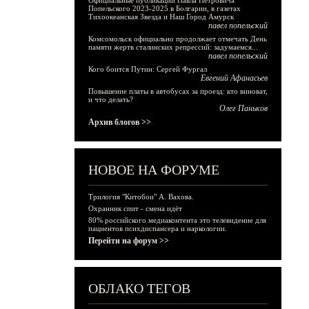
Официальные публикации Павла Петровича
Попельского 2023-2025 в Болгарии, в газетах
Тихоокеанская Звезда и Наш Город Амурск
павел попельский
Комсомольск официально продолжает отмечать День
памяти жертв сталинских репрессий: задумаемся...
павел попельский
Кого боится Путин: Сергей Фургал
Евгений Афанасьев
Повышение платы в автобусах за проезд: кто виноват,
и что делать?
Олег Паньков
Архив блогов >>
НОВОЕ НА ФОРУМЕ
Трилогия "Китобои" А. Вахова.
Охранник спит - смена идёт
80% российского медиаконтента это телевидение для
пациентов психдиспансера и наркологии.
Перейти на форум >>
ОБЛАКО ТЕГОВ