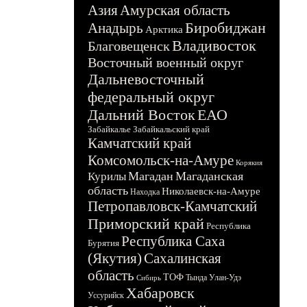
Азия
Амурская область
Биробиджан
Анадырь
Арктика
Владивосток
Благовещенск
Восточный военный округ
Дальневосточный
федеральный округ
Дальний Восток
ЕАО
Забайкалье
Забайкальский край
Камчатский край
Комсомольск-на-Амуре
Корякия
Магадан
Магаданская
Курилы
область
Николаевск-на-Амуре
Находка
Петропавловск-Камчатский
Приморский край
Республика
Республика Саха
Бурятия
(Якутия)
Сахалинская
область
ТОФ
Тында
Улан-Удэ
Сибирь
Хабаровск
Уссурийск