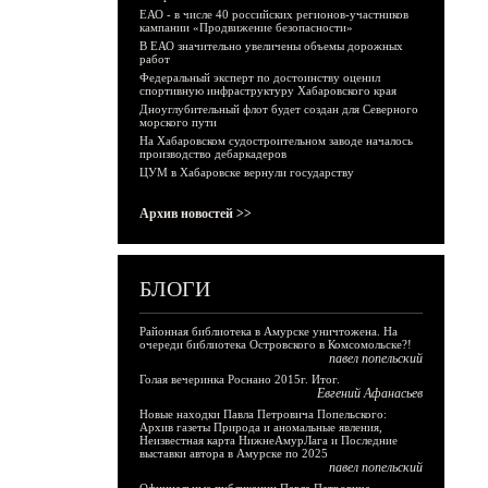
ЕАО - в числе 40 российских регионов-участников
кампании «Продвижение безопасности»
В ЕАО значительно увеличены объемы дорожных
работ
Федеральный эксперт по достоинству оценил
спортивную инфраструктуру Хабаровского края
Дноуглубительный флот будет создан для Северного
морского пути
На Хабаровском судостроительном заводе началось
производство дебаркадеров
ЦУМ в Хабаровске вернули государству
Архив новостей >>
БЛОГИ
Районная библиотека в Амурске уничтожена. На
очереди библиотека Островского в Комсомольске?!
павел попельский
Голая вечеринка Роснано 2015г. Итог.
Евгений Афанасьев
Новые находки Павла Петровича Попельского:
Архив газеты Природа и аномальные явления,
Неизвестная карта НижнеАмурЛага и Последние
выставки автора в Амурске по 2025
павел попельский