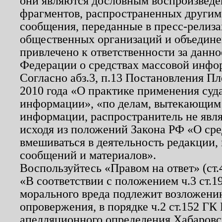
они являются дословным воспроизведе
фрагментов, распространенных другим
сообщения, переданные в пресс-релиза
общественных организаций и объединен
привлечено к ответственности за данн
Федерации о средствах массовой инфо
Согласно абз.3, п.13 Постановления П
2010 года «О практике применения суд
информации», «по делам, вытекающим
информации, распространитель не явл
исходя из положений Закона РФ «О ср
вмешиваться в деятельность редакции, 
сообщений и материалов».
Воспользуйтесь «Правом на ответ» (ст
«В соответствии с положением ч.3 ст.
морального вреда подлежит возложению
опровержения, в порядке ч.2 ст.152 ГК 
апелляционного определения Хабаровско