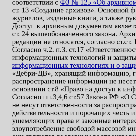
соответствии с
ФЗ № 125 «Об архивном
ст. 13 «Создание архивов». Основной ф
журналов, изданные книги, а также ру
Доступ к архивным документам являетс
ст. 24 вышеобозначенного закона. Арх
редакции не относятся, согласно ст.ст. 
Согласно ч.2. п.3. ст.17 «Ответственн
информационных технологий и защит
информационных технологиях и о защит
«Дебри-ДВ», хранящий информацию, гр
распространение информации не несет.
основании ст.8 «Право на доступ к ин
Согласно пп.3,4,6 ст.57 Закона РФ «О
не несут ответственности за распрост
действительности и порочащих честь и
ущемляющих права и законные интере
злоупотребление свободой массовой ин