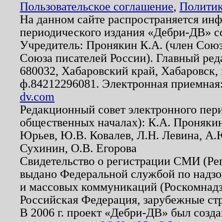
Пользовательское соглашение
,
Политик
На данном сайте распространяется ин
периодического издания «Дебри-ДВ» с
Учредитель: Пронякин К.А. (член Союз
Союза писателей России). Главный ред
680032, Хабаровский край, Хабаровск, п
ф.84212296081. Электронная приемная
dv.com
Редакционный совет электронного пер
общественных началах): К.А. Проняки
Юрьев, Ю.В. Ковалев, Л.Н. Левина, А.
Сухинин, О.В. Егорова
Свидетельство о регистрации СМИ (Р
выдано Федеральной службой по надзо
и массовых коммуникаций (Роскомнадзо
Российская Федерация, зарубежные ст
В 2006 г. проект «Дебри-ДВ» был созда