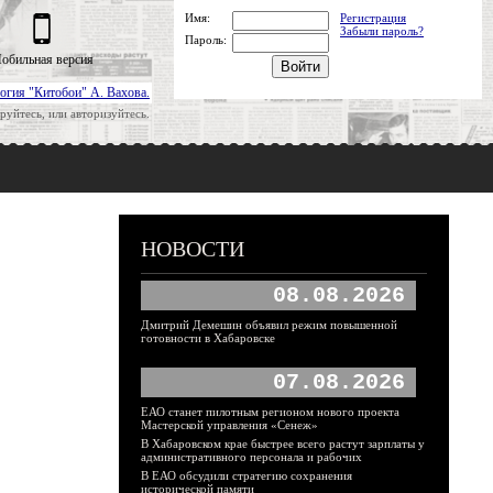
Имя:
Регистрация
Забыли пароль?
Пароль:
обильная версия
огия "Китобои" А. Вахова.
руйтесь, или авторизуйтесь.
НОВОСТИ
08.08.2026
Дмитрий Демешин объявил режим повышенной
готовности в Хабаровске
07.08.2026
ЕАО станет пилотным регионом нового проекта
Мастерской управления «Сенеж»
В Хабаровском крае быстрее всего растут зарплаты у
административного персонала и рабочих
В ЕАО обсудили стратегию сохранения
исторической памяти