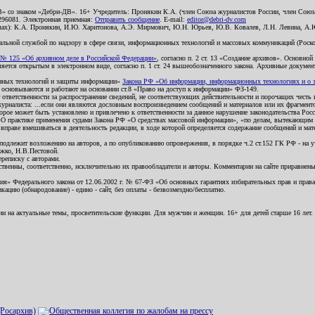
В» со знаком «Дебри-ДВ». 16+ Учредитель: Пронякин К.А. (член Союза журналистов России, член Союза
2296081. Электронная приемная:
Отправить сообщение
. E-mail:
editor@debri-dv.com
алах): К.А. Пронякин, И.Ю. Харитонова, А.Э. Мирмович, Ю.Н. Юрьев, Ю.В. Ковалев, Л.Н. Левина, А.
льной службой по надзору в сфере связи, информационных технологий и массовых коммуникаций (Роском
№ 125 «Об архивном деле в Российской Федерации»
, согласно п. 2 ст. 13 «Создание архивов». Основно
ется открытым в электронном виде, согласно п. 1 ст. 24 вышеобозначенного закона. Архивные документы 
ионных технологий и защиты информации»
Закона РФ «Об информации, информационных технологиях и о за
я основываются и работают на основании ст.8 «Право на доступ к информации» ФЗ-149.
 ответственности за распространение сведений, не соответствующих действительности и порочащих чест
урналиста: ...если они являются дословным воспроизведением сообщений и материалов или их фрагмент
орое может быть установлено и привлечено к ответственности за данное нарушение законодательства Рос
«О практике применения судами Закона РФ «О средствах массовой информации», «по делам, вытекающим 
вправе вмешиваться в деятельность редакции, в ходе которой определяется содержание сообщений и мат
одлежит возложению на авторов, а по опубликованию опровержения, в порядке ч.2 ст.152 ГК РФ - на уч
ожко, Н.В.Пестовой.
ереписку с авторами.
тственны, соответственно, исключительно их правообладатели и авторы. Комментарии на сайте приравне
я» Федерального закона от 12.06.2002 г. № 67-ФЗ «Об основных гарантиях избирательных прав и права н
ацию (обнародование) - едино - сайт, без оплаты - безвозмездно/бесплатно.
ии на актуальные темы, просветительские функции. Для мужчин и женщин. 16+ для детей старше 16 лет.