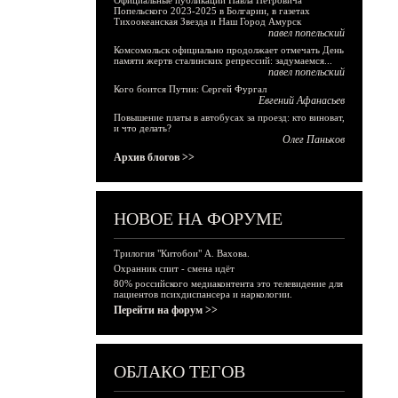
Официальные публикации Павла Петровича
Попельского 2023-2025 в Болгарии, в газетах
Тихоокеанская Звезда и Наш Город Амурск
павел попельский
Комсомольск официально продолжает отмечать День
памяти жертв сталинских репрессий: задумаемся...
павел попельский
Кого боится Путин: Сергей Фургал
Евгений Афанасьев
Повышение платы в автобусах за проезд: кто виноват,
и что делать?
Олег Паньков
Архив блогов >>
НОВОЕ НА ФОРУМЕ
Трилогия "Китобои" А. Вахова.
Охранник спит - смена идёт
80% российского медиаконтента это телевидение для
пациентов психдиспансера и наркологии.
Перейти на форум >>
ОБЛАКО ТЕГОВ