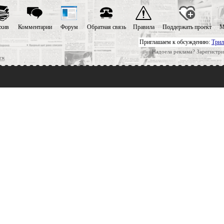
хив
Комментарии
Форум
Обратная связь
Правила
Поддержать проект
М
Приглашаем к обсуждению:
Трил
Надоела реклама? Зарегистри
ск