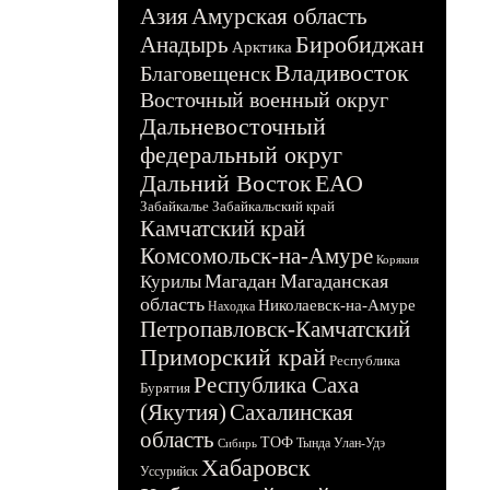
Азия
Амурская область
Биробиджан
Анадырь
Арктика
Владивосток
Благовещенск
Восточный военный округ
Дальневосточный
федеральный округ
Дальний Восток
ЕАО
Забайкалье
Забайкальский край
Камчатский край
Комсомольск-на-Амуре
Корякия
Магадан
Магаданская
Курилы
область
Николаевск-на-Амуре
Находка
Петропавловск-Камчатский
Приморский край
Республика
Республика Саха
Бурятия
(Якутия)
Сахалинская
область
ТОФ
Тында
Улан-Удэ
Сибирь
Хабаровск
Уссурийск