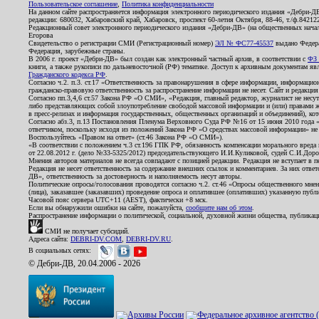
Пользовательское соглашение
,
Политика конфиденциальности
На данном сайте распространяется информация электронного периодического издания «Дебри-Д
редакции: 680032, Хабаровский край, Хабаровск, проспект 60-летия Октября, 88-46, т./ф.8421
Редакционный совет электронного периодического издания «Дебри-ДВ» (на общественных нач
Егорова
Свидетельство о регистрации СМИ (Регистрационный номер)
ЭЛ № ФС77-45537
выдано Федера
Федерация, зарубежные страны.
В 2006 г. проект «Дебри-ДВ» был создан как электронный частный архив, в соответствии с
ФЗ 
книги, а также рукописи по дальневосточной (РФ) тематике. Доступ к архивным документам явля
Гражданского кодекса РФ
.
Согласно ч.2. п.3. ст.17 «Ответственность за правонарушения в сфере информации, информац
гражданско-правовую ответственность за распространение информации не несет. Сайт и редакци
Согласно пп.3,4,6 ст.57 Закона РФ «О СМИ», «Редакция, главный редактор, журналист не несут
либо представляющих собой злоупотребление свободой массовой информации и (или) правами ж
в пресс-релизах и информация государственных, общественных организаций и объединений), кот
Согласно абз.3, п.13 Постановления Пленума Верховного Суда РФ №16 от 15 июня 2010 года 
ответчиком, поскольку исходя из положений Закона РФ «О средствах массовой информации» не 
Воспользуйтесь «Правом на ответ» (ст.46 Закона РФ «О СМИ»).
«В соответствии с положением ч.3 ст.196 ГПК РФ, обязанность компенсации морального вреда п
от 22.08.2012 г. (дело №33-5325/2012) председательствующего И.И.Куликовой, судей С.И.Дор
Мнения авторов материалов не всегда совпадают с позицией редакции. Редакция не вступает в п
Редакция не несет ответственность за содержание внешних ссылок и комментариев. За них отве
ДВ», ответственность за достоверность и наполняемость несут авторы.
Политические опросы/голосования проводятся согласно ч.2. ст.46 «Опросы общественного мнени
(лица), заказавшее (заказавших) проведение опроса и оплатившее (оплативших) указанную публик
Часовой пояс сервера UTC+11 (AEST), фактически +8 мск.
Если вы обнаружили ошибки на сайте, пожалуйста,
сообщите нам об этом
.
Распространение информации о политической, социальной, духовной жизни общества, публикац
СМИ не получает субсидий.
Адреса сайта:
DEBRI-DV.COM
,
DEBRI-DV.RU
.
В социальных сетях:
© Дебри-ДВ, 20.04.2006 - 2026