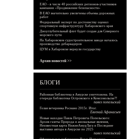
ЕАО - в числе 40 российских регионов-участников
кампании «Продвижение безопасности»
В ЕАО значительно увеличены объемы дорожных
работ
Федеральный эксперт по достоинству оценил
спортивную инфраструктуру Хабаровского края
Дноуглубительный флот будет создан для Северного
морского пути
На Хабаровском судостроительном заводе началось
производство дебаркадеров
ЦУМ в Хабаровске вернули государству
Архив новостей >>
БЛОГИ
Районная библиотека в Амурске уничтожена. На
очереди библиотека Островского в Комсомольске?!
павел попельский
Голая вечеринка Роснано 2015г. Итог.
Евгений Афанасьев
Новые находки Павла Петровича Попельского:
Архив газеты Природа и аномальные явления,
Неизвестная карта НижнеАмурЛага и Последние
выставки автора в Амурске по 2025
павел попельский