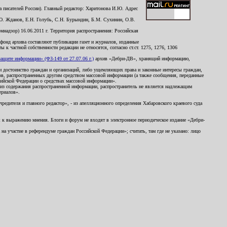
 писателей России). Главный редактор: Харитонова И.Ю. Адрес
Ю. Жданов, Е.Н. Голубь, С.Н. Бурындин, Б.М. Сухинин, О.В.
надзор) 16.06.2011 г. Территория распространения: Российская
й фонд архива составляют публикации газет и журналов, изданные
к частной собственности редакции не относятся, согласно ст.ст. 1275, 1276, 1306
щите информации» (ФЗ-149 от 27.07.06 г.)
архив «Дебри-ДВ», хранящий информацию,
ь и достоинство граждан и организаций, либо ущемляющих права и законные интересы граждан,
ов, распространенных другим средством массовой информации (а также сообщения, переданные
сийской Федерации о средствах массовой информации».
из содержания распространенной информации, распространитель не является надлежащим
ериалов».
редителя и главного редактор», - из апелляционного определения Хабаровского краевого суда
ны к выражению мнения. Блоги и форум не входят в электронное периодическое издание «Дебри-
а участие в референдуме граждан Российской Федерации»; считать, там где не указано: лицо