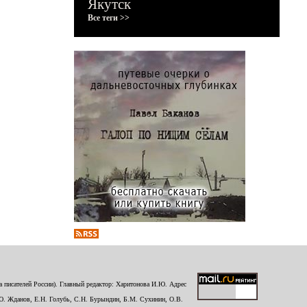
Якутск
Все теги >>
 писателей России). Главный редактор: Харитонова И.Ю. Адрес
Ю. Жданов, Е.Н. Голубь, С.Н. Бурындин, Б.М. Сухинин, О.В.