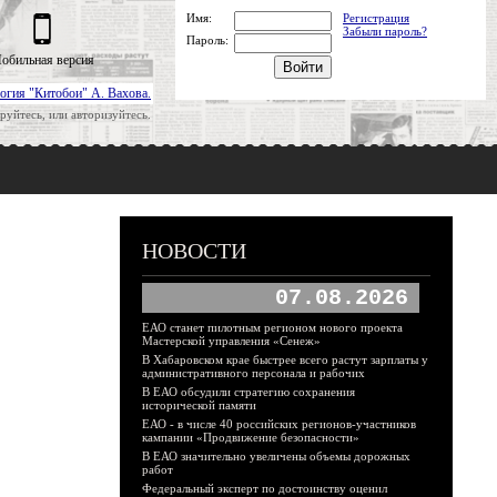
Имя:
Регистрация
Забыли пароль?
Пароль:
обильная версия
огия "Китобои" А. Вахова.
руйтесь, или авторизуйтесь.
НОВОСТИ
07.08.2026
ЕАО станет пилотным регионом нового проекта
Мастерской управления «Сенеж»
В Хабаровском крае быстрее всего растут зарплаты у
административного персонала и рабочих
В ЕАО обсудили стратегию сохранения
исторической памяти
ЕАО - в числе 40 российских регионов-участников
кампании «Продвижение безопасности»
В ЕАО значительно увеличены объемы дорожных
работ
Федеральный эксперт по достоинству оценил