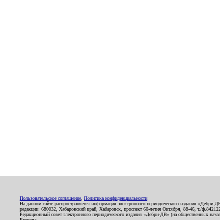
Пользовательское соглашение
,
Политика конфиденциальности
На данном сайте распространяется информация электронного периодического издания «Дебри-Д
редакции: 680032, Хабаровский край, Хабаровск, проспект 60-летия Октября, 88-46, т./ф.8421
Редакционный совет электронного периодического издания «Дебри-ДВ» (на общественных нач
Егорова