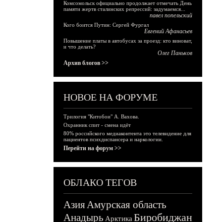
Комсомольск официально продолжает отмечать День
памяти жертв сталинских репрессий: задумаемся...
павел попельский
Кого боится Путин: Сергей Фургал
Евгений Афанасьев
Повышение платы в автобусах за проезд: кто виноват,
и что делать?
Олег Паньков
Архив блогов >>
НОВОЕ НА ФОРУМЕ
Трилогия "Китобои" А. Вахова.
Охранник спит - смена идёт
80% российского медиаконтента это телевидение для
пациентов психдиспансера и наркологии.
Перейти на форум >>
ОБЛАКО ТЕГОВ
Азия
Амурская область
Биробиджан
Анадырь
Арктика