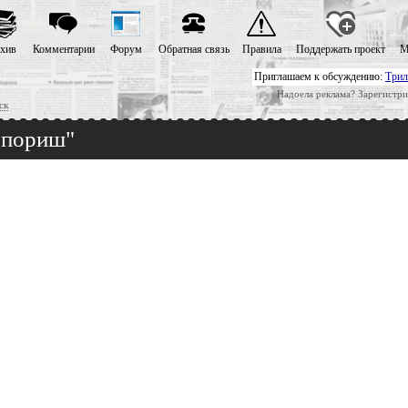
хив
Комментарии
Форум
Обратная связь
Правила
Поддержать проект
М
Приглашаем к обсуждению:
Трил
Надоела реклама? Зарегистри
ск
Спориш"