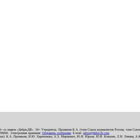
В» со знаком «Дебри-ДВ». 16+ Учредитель: Пронякин К.А. (член Союза журналистов России, член Союза
2296081. Электронная приемная:
Отправить сообщение
. E-mail:
editor@debri-dv.com
алах): К.А. Пронякин, И.Ю. Харитонова, А.Э. Мирмович, Ю.Н. Юрьев, Ю.В. Ковалев, Л.Н. Левина, А.