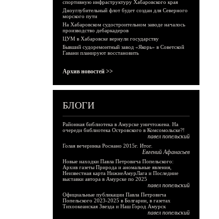
спортивную инфраструктуру Хабаровского края
Дноуглубительный флот будет создан для Северного
морского пути
На Хабаровском судостроительном заводе началось
производство дебаркадеров
ЦУМ в Хабаровске вернули государству
Бывший судоремонтный завод «Якорь» в Советской
Гавани планируют восстановить
Архив новостей >>
БЛОГИ
Районная библиотека в Амурске уничтожена. На
очереди библиотека Островского в Комсомольске?!
павел попельский
Голая вечеринка Роснано 2015г. Итог.
Евгений Афанасьев
Новые находки Павла Петровича Попельского:
Архив газеты Природа и аномальные явления,
Неизвестная карта НижнеАмурЛага и Последние
выставки автора в Амурске по 2025
павел попельский
Официальные публикации Павла Петровича
Попельского 2023-2025 в Болгарии, в газетах
Тихоокеанская Звезда и Наш Город Амурск
павел попельский