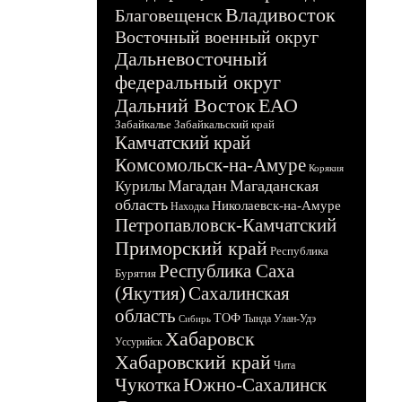
Владивосток
Благовещенск
Восточный военный округ
Дальневосточный
федеральный округ
Дальний Восток
ЕАО
Забайкалье
Забайкальский край
Камчатский край
Комсомольск-на-Амуре
Корякия
Магадан
Магаданская
Курилы
область
Николаевск-на-Амуре
Находка
Петропавловск-Камчатский
Приморский край
Республика
Республика Саха
Бурятия
(Якутия)
Сахалинская
область
ТОФ
Тында
Улан-Удэ
Сибирь
Хабаровск
Уссурийск
Хабаровский край
Чита
Чукотка
Южно-Сахалинск