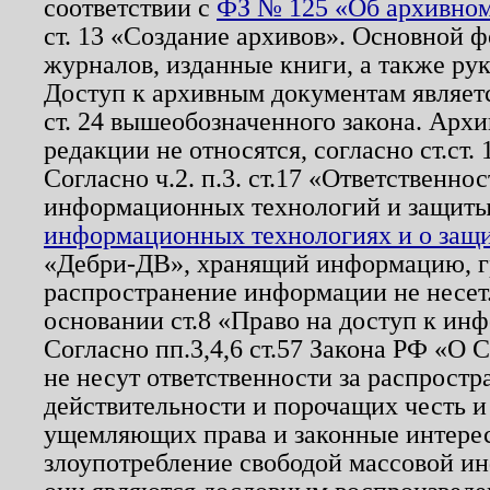
соответствии с
ФЗ № 125 «Об архивном
ст. 13 «Создание архивов». Основной ф
журналов, изданные книги, а также ру
Доступ к архивным документам являетс
ст. 24 вышеобозначенного закона. Арх
редакции не относятся, согласно ст.ст. 
Согласно ч.2. п.3. ст.17 «Ответственн
информационных технологий и защит
информационных технологиях и о защит
«Дебри-ДВ», хранящий информацию, гр
распространение информации не несет.
основании ст.8 «Право на доступ к ин
Согласно пп.3,4,6 ст.57 Закона РФ «О
не несут ответственности за распрост
действительности и порочащих честь и
ущемляющих права и законные интере
злоупотребление свободой массовой ин