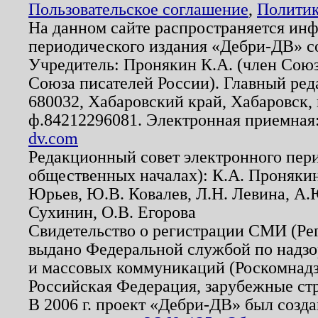
Пользовательское соглашение
,
Политик
На данном сайте распространяется ин
периодического издания «Дебри-ДВ» с
Учредитель: Пронякин К.А. (член Союз
Союза писателей России). Главный ред
680032, Хабаровский край, Хабаровск, п
ф.84212296081. Электронная приемная
dv.com
Редакционный совет электронного пер
общественных началах): К.А. Проняки
Юрьев, Ю.В. Ковалев, Л.Н. Левина, А.
Сухинин, О.В. Егорова
Свидетельство о регистрации СМИ (Р
выдано Федеральной службой по надзо
и массовых коммуникаций (Роскомнадзо
Российская Федерация, зарубежные ст
В 2006 г. проект «Дебри-ДВ» был созда