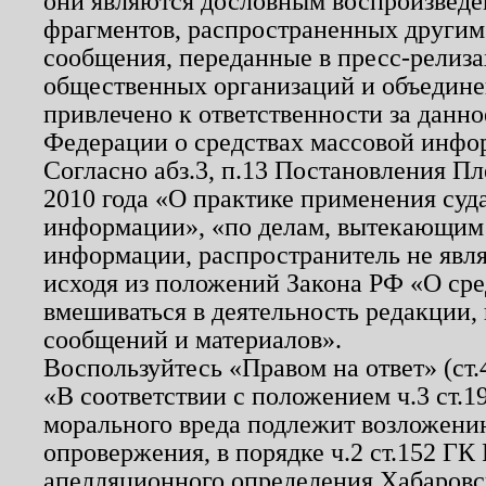
они являются дословным воспроизведе
фрагментов, распространенных другим
сообщения, переданные в пресс-релиза
общественных организаций и объединен
привлечено к ответственности за данн
Федерации о средствах массовой инфо
Согласно абз.3, п.13 Постановления П
2010 года «О практике применения суд
информации», «по делам, вытекающим
информации, распространитель не явл
исходя из положений Закона РФ «О ср
вмешиваться в деятельность редакции, 
сообщений и материалов».
Воспользуйтесь «Правом на ответ» (ст
«В соответствии с положением ч.3 ст.
морального вреда подлежит возложению
опровержения, в порядке ч.2 ст.152 ГК 
апелляционного определения Хабаровско