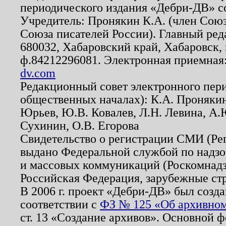
периодического издания «Дебри-ДВ» с
Учредитель: Пронякин К.А. (член Союз
Союза писателей России). Главный ред
680032, Хабаровский край, Хабаровск, п
ф.84212296081. Электронная приемная
dv.com
Редакционный совет электронного пер
общественных началах): К.А. Проняки
Юрьев, Ю.В. Ковалев, Л.Н. Левина, А.
Сухинин, О.В. Егорова
Свидетельство о регистрации СМИ (Р
выдано Федеральной службой по надзо
и массовых коммуникаций (Роскомнадзо
Российская Федерация, зарубежные ст
В 2006 г. проект «Дебри-ДВ» был созда
соответствии с
ФЗ № 125 «Об архивном
ст. 13 «Создание архивов». Основной ф