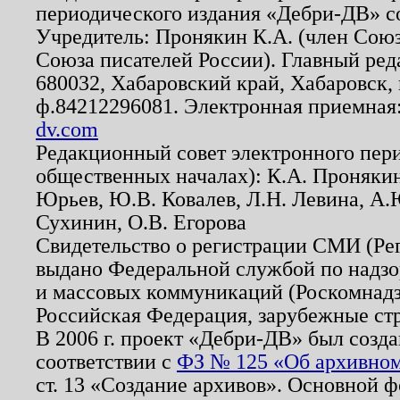
периодического издания «Дебри-ДВ» с
Учредитель: Пронякин К.А. (член Союз
Союза писателей России). Главный ред
680032, Хабаровский край, Хабаровск, п
ф.84212296081. Электронная приемная
dv.com
Редакционный совет электронного пер
общественных началах): К.А. Проняки
Юрьев, Ю.В. Ковалев, Л.Н. Левина, А.
Сухинин, О.В. Егорова
Свидетельство о регистрации СМИ (Р
выдано Федеральной службой по надзо
и массовых коммуникаций (Роскомнадзо
Российская Федерация, зарубежные ст
В 2006 г. проект «Дебри-ДВ» был созда
соответствии с
ФЗ № 125 «Об архивном
ст. 13 «Создание архивов». Основной ф