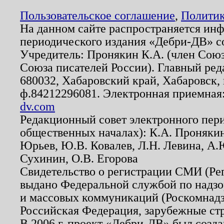
Пользовательское соглашение
,
Политик
На данном сайте распространяется ин
периодического издания «Дебри-ДВ» с
Учредитель: Пронякин К.А. (член Союз
Союза писателей России). Главный ред
680032, Хабаровский край, Хабаровск, п
ф.84212296081. Электронная приемная
dv.com
Редакционный совет электронного пер
общественных началах): К.А. Проняки
Юрьев, Ю.В. Ковалев, Л.Н. Левина, А.
Сухинин, О.В. Егорова
Свидетельство о регистрации СМИ (Р
выдано Федеральной службой по надзо
и массовых коммуникаций (Роскомнадзо
Российская Федерация, зарубежные ст
В 2006 г. проект «Дебри-ДВ» был созда