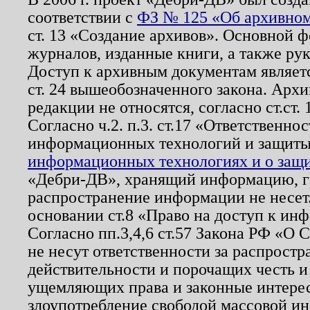
соответствии с
ФЗ № 125 «Об архивном
ст. 13 «Создание архивов». Основной ф
журналов, изданные книги, а также ру
Доступ к архивным документам являетс
ст. 24 вышеобозначенного закона. Арх
редакции не относятся, согласно ст.ст. 
Согласно ч.2. п.3. ст.17 «Ответственн
информационных технологий и защит
информационных технологиях и о защит
«Дебри-ДВ», хранящий информацию, гр
распространение информации не несет.
основании ст.8 «Право на доступ к ин
Согласно пп.3,4,6 ст.57 Закона РФ «О
не несут ответственности за распрост
действительности и порочащих честь и
ущемляющих права и законные интере
злоупотребление свободой массовой ин