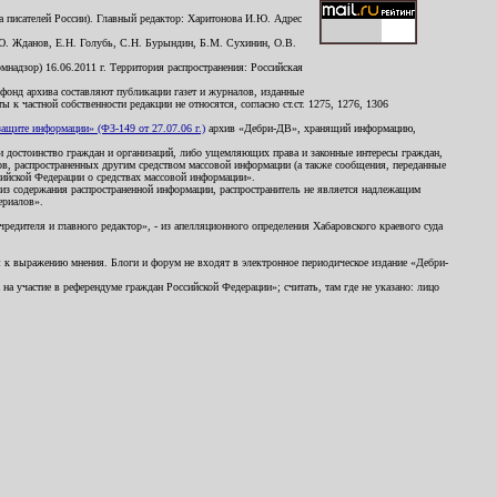
 писателей России). Главный редактор: Харитонова И.Ю. Адрес
Ю. Жданов, Е.Н. Голубь, С.Н. Бурындин, Б.М. Сухинин, О.В.
надзор) 16.06.2011 г. Территория распространения: Российская
й фонд архива составляют публикации газет и журналов, изданные
к частной собственности редакции не относятся, согласно ст.ст. 1275, 1276, 1306
щите информации» (ФЗ-149 от 27.07.06 г.)
архив «Дебри-ДВ», хранящий информацию,
ь и достоинство граждан и организаций, либо ущемляющих права и законные интересы граждан,
ов, распространенных другим средством массовой информации (а также сообщения, переданные
сийской Федерации о средствах массовой информации».
из содержания распространенной информации, распространитель не является надлежащим
ериалов».
редителя и главного редактор», - из апелляционного определения Хабаровского краевого суда
ны к выражению мнения. Блоги и форум не входят в электронное периодическое издание «Дебри-
а участие в референдуме граждан Российской Федерации»; считать, там где не указано: лицо