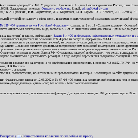
В» со знаком «Дебри-ДВ». 16+ Учредитель: Пронякин К.А. (член Союза журналистов России, член Союза
2296081. Электронная приемная:
Отправить сообщение
. E-mail:
editor@debri-dv.com
алах): К.А. Пронякин, И.Ю. Харитонова, А.Э. Мирмович, Ю.Н. Юрьев, Ю.В. Ковалев, Л.Н. Левина, А.
льной службой по надзору в сфере связи, информационных технологий и массовых коммуникаций (Роском
№ 125 «Об архивном деле в Российской Федерации»
, согласно п. 2 ст. 13 «Создание архивов». Основно
ется открытым в электронном виде, согласно п. 1 ст. 24 вышеобозначенного закона. Архивные документы 
ионных технологий и защиты информации»
Закона РФ «Об информации, информационных технологиях и о за
я основываются и работают на основании ст.8 «Право на доступ к информации» ФЗ-149.
 ответственности за распространение сведений, не соответствующих действительности и порочащих чест
урналиста: ...если они являются дословным воспроизведением сообщений и материалов или их фрагмент
орое может быть установлено и привлечено к ответственности за данное нарушение законодательства Рос
«О практике применения судами Закона РФ «О средствах массовой информации», «по делам, вытекающим 
вправе вмешиваться в деятельность редакции, в ходе которой определяется содержание сообщений и мат
одлежит возложению на авторов, а по опубликованию опровержения, в порядке ч.2 ст.152 ГК РФ - на уч
ожко, Н.В.Пестовой.
ереписку с авторами.
тственны, соответственно, исключительно их правообладатели и авторы. Комментарии на сайте приравне
я» Федерального закона от 12.06.2002 г. № 67-ФЗ «Об основных гарантиях избирательных прав и права н
ацию (обнародование) - едино - сайт, без оплаты - безвозмездно/бесплатно.
ии на актуальные темы, просветительские функции. Для мужчин и женщин. 16+ для детей старше 16 лет.