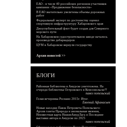
ЕАО - в числе 40 российских регионов-участников
кампании «Продвижение безопасности»
В ЕАО значительно увеличены объемы дорожных
работ
Федеральный эксперт по достоинству оценил
спортивную инфраструктуру Хабаровского края
Дноуглубительный флот будет создан для Северного
морского пути
На Хабаровском судостроительном заводе началось
производство дебаркадеров
ЦУМ в Хабаровске вернули государству
Архив новостей >>
БЛОГИ
Районная библиотека в Амурске уничтожена. На
очереди библиотека Островского в Комсомольске?!
павел попельский
Голая вечеринка Роснано 2015г. Итог.
Евгений Афанасьев
Новые находки Павла Петровича Попельского:
Архив газеты Природа и аномальные явления,
Неизвестная карта НижнеАмурЛага и Последние
выставки автора в Амурске по 2025
павел попельский