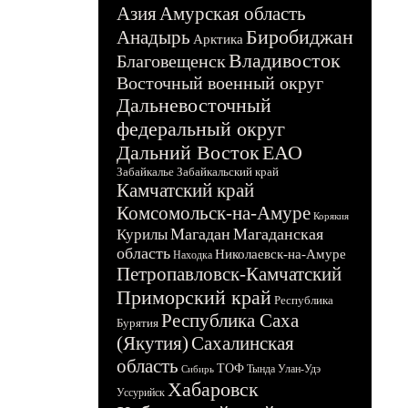
Азия
Амурская область
Биробиджан
Анадырь
Арктика
Владивосток
Благовещенск
Восточный военный округ
Дальневосточный
федеральный округ
Дальний Восток
ЕАО
Забайкалье
Забайкальский край
Камчатский край
Комсомольск-на-Амуре
Корякия
Магадан
Магаданская
Курилы
область
Николаевск-на-Амуре
Находка
Петропавловск-Камчатский
Приморский край
Республика
Республика Саха
Бурятия
(Якутия)
Сахалинская
область
ТОФ
Тында
Улан-Удэ
Сибирь
Хабаровск
Уссурийск