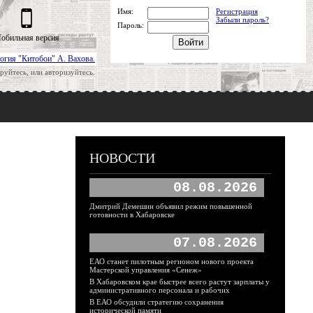
Имя:
Регистрация
Забыли пароль?
Пароль:
обильная версия
огия "Китобои" А. Вахова.
руйтесь, или авторизуйтесь.
НОВОСТИ
08.08.2026
Дмитрий Демешин объявил режим повышенной
готовности в Хабаровске
07.08.2026
ЕАО станет пилотным регионом нового проекта
Мастерской управления «Сенеж»
В Хабаровском крае быстрее всего растут зарплаты у
административного персонала и рабочих
В ЕАО обсудили стратегию сохранения
исторической памяти