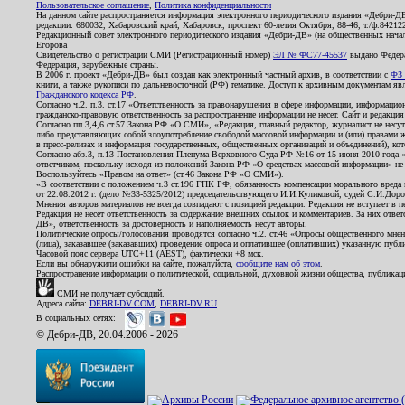
Пользовательское соглашение
,
Политика конфиденциальности
На данном сайте распространяется информация электронного периодического издания «Дебри-Д
редакции: 680032, Хабаровский край, Хабаровск, проспект 60-летия Октября, 88-46, т./ф.8421
Редакционный совет электронного периодического издания «Дебри-ДВ» (на общественных нач
Егорова
Свидетельство о регистрации СМИ (Регистрационный номер)
ЭЛ № ФС77-45537
выдано Федера
Федерация, зарубежные страны.
В 2006 г. проект «Дебри-ДВ» был создан как электронный частный архив, в соответствии с
ФЗ 
книги, а также рукописи по дальневосточной (РФ) тематике. Доступ к архивным документам явля
Гражданского кодекса РФ
.
Согласно ч.2. п.3. ст.17 «Ответственность за правонарушения в сфере информации, информац
гражданско-правовую ответственность за распространение информации не несет. Сайт и редакци
Согласно пп.3,4,6 ст.57 Закона РФ «О СМИ», «Редакция, главный редактор, журналист не несут
либо представляющих собой злоупотребление свободой массовой информации и (или) правами ж
в пресс-релизах и информация государственных, общественных организаций и объединений), кот
Согласно абз.3, п.13 Постановления Пленума Верховного Суда РФ №16 от 15 июня 2010 года 
ответчиком, поскольку исходя из положений Закона РФ «О средствах массовой информации» не 
Воспользуйтесь «Правом на ответ» (ст.46 Закона РФ «О СМИ»).
«В соответствии с положением ч.3 ст.196 ГПК РФ, обязанность компенсации морального вреда п
от 22.08.2012 г. (дело №33-5325/2012) председательствующего И.И.Куликовой, судей С.И.Дор
Мнения авторов материалов не всегда совпадают с позицией редакции. Редакция не вступает в п
Редакция не несет ответственность за содержание внешних ссылок и комментариев. За них отве
ДВ», ответственность за достоверность и наполняемость несут авторы.
Политические опросы/голосования проводятся согласно ч.2. ст.46 «Опросы общественного мнени
(лица), заказавшее (заказавших) проведение опроса и оплатившее (оплативших) указанную публик
Часовой пояс сервера UTC+11 (AEST), фактически +8 мск.
Если вы обнаружили ошибки на сайте, пожалуйста,
сообщите нам об этом
.
Распространение информации о политической, социальной, духовной жизни общества, публикац
СМИ не получает субсидий.
Адреса сайта:
DEBRI-DV.COM
,
DEBRI-DV.RU
.
В социальных сетях:
© Дебри-ДВ, 20.04.2006 - 2026