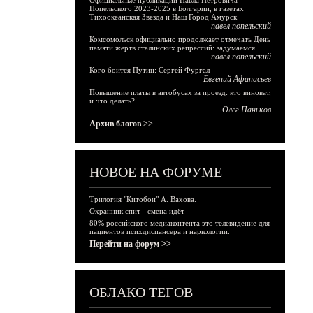
Официальные публикации Павла Петровича
Попельского 2023-2025 в Болгарии, в газетах
Тихоокеанская Звезда и Наш Город Амурск
павел попельский
Комсомольск официально продолжает отмечать День
памяти жертв сталинских репрессий: задумаемся...
павел попельский
Кого боится Путин: Сергей Фургал
Евгений Афанасьев
Повышение платы в автобусах за проезд: кто виноват,
и что делать?
Олег Паньков
Архив блогов >>
НОВОЕ НА ФОРУМЕ
Трилогия "Китобои" А. Вахова.
Охранник спит - смена идёт
80% российского медиаконтента это телевидение для
пациентов психдиспансера и наркологии.
Перейти на форум >>
ОБЛАКО ТЕГОВ