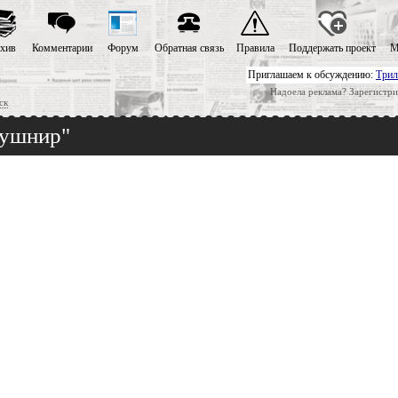
хив
Комментарии
Форум
Обратная связь
Правила
Поддержать проект
М
Приглашаем к обсуждению:
Трил
Надоела реклама? Зарегистри
ск
Кушнир"