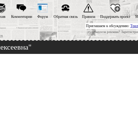
хив
Комментарии
Форум
Обратная связь
Правила
Поддержать проект
М
Приглашаем к обсуждению:
Трил
Надоела реклама? Зарегистри
ск
ексеевна"