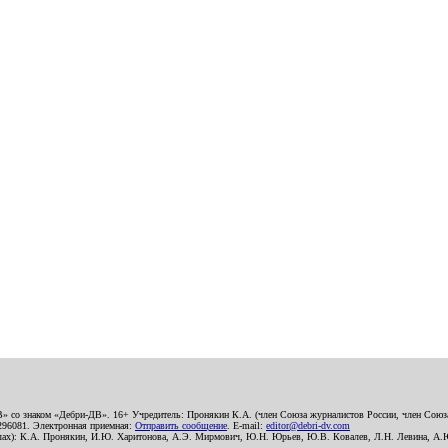
В» со знаком «Дебри-ДВ». 16+ Учредитель: Пронякин К.А. (член Союза журналистов России, член Союза
2296081. Электронная приемная:
Отправить сообщение
. E-mail:
editor@debri-dv.com
алах): К.А. Пронякин, И.Ю. Харитонова, А.Э. Мирмович, Ю.Н. Юрьев, Ю.В. Ковалев, Л.Н. Левина, А.