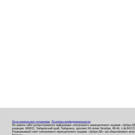
Пользовательское соглашение
,
Политика конфиденциальности
На данном сайте распространяется информация электронного периодического издания «Дебри-Д
редакции: 680032, Хабаровский край, Хабаровск, проспект 60-летия Октября, 88-46, т./ф.8421
Редакционный совет электронного периодического издания «Дебри-ДВ» (на общественных нач
Егорова