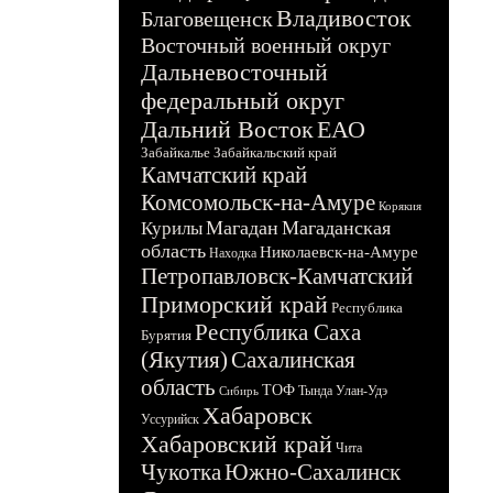
Владивосток
Благовещенск
Восточный военный округ
Дальневосточный
федеральный округ
Дальний Восток
ЕАО
Забайкалье
Забайкальский край
Камчатский край
Комсомольск-на-Амуре
Корякия
Магадан
Магаданская
Курилы
область
Николаевск-на-Амуре
Находка
Петропавловск-Камчатский
Приморский край
Республика
Республика Саха
Бурятия
(Якутия)
Сахалинская
область
ТОФ
Тында
Улан-Удэ
Сибирь
Хабаровск
Уссурийск
Хабаровский край
Чита
Чукотка
Южно-Сахалинск