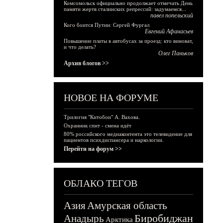
Комсомольск официально продолжает отмечать День
памяти жертв сталинских репрессий: задумаемся...
павел попельский
Кого боится Путин: Сергей Фургал
Евгений Афанасьев
Повышение платы в автобусах за проезд: кто виноват,
и что делать?
Олег Паньков
Архив блогов >>
НОВОЕ НА ФОРУМЕ
Трилогия "Китобои" А. Вахова.
Охранник спит - смена идёт
80% российского медиаконтента это телевидение для
пациентов психдиспансера и наркологии.
Перейти на форум >>
ОБЛАКО ТЕГОВ
Азия
Амурская область
Биробиджан
Анадырь
Арктика