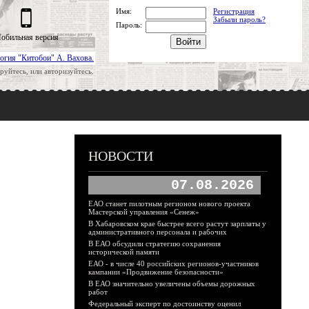
Имя:
Регистрация
Забыли пароль?
Пароль:
обильная версия
огия "Китобои" А. Вахова.
руйтесь, или авторизуйтесь.
НОВОСТИ
07.08.2026
ЕАО станет пилотным регионом нового проекта
Мастерской управления «Сенеж»
В Хабаровском крае быстрее всего растут зарплаты у
административного персонала и рабочих
В ЕАО обсудили стратегию сохранения
исторической памяти
ЕАО - в числе 40 российских регионов-участников
кампании «Продвижение безопасности»
В ЕАО значительно увеличены объемы дорожных
работ
Федеральный эксперт по достоинству оценил