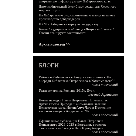
спортивную инфраструктуру Хабаровского края
Дноуглубительный флот будет создан для Северного
морского пути
На Хабаровском судостроительном заводе началось
производство дебаркадеров
ЦУМ в Хабаровске вернули государству
Бывший судоремонтный завод «Якорь» в Советской
Гавани планируют восстановить
Архив новостей >>
БЛОГИ
Районная библиотека в Амурске уничтожена. На
очереди библиотека Островского в Комсомольске?!
павел попельский
Голая вечеринка Роснано 2015г. Итог.
Евгений Афанасьев
Новые находки Павла Петровича Попельского:
Архив газеты Природа и аномальные явления,
Неизвестная карта НижнеАмурЛага и Последние
выставки автора в Амурске по 2025
павел попельский
Официальные публикации Павла Петровича
Попельского 2023-2025 в Болгарии, в газетах
Тихоокеанская Звезда и Наш Город Амурск
павел попельский