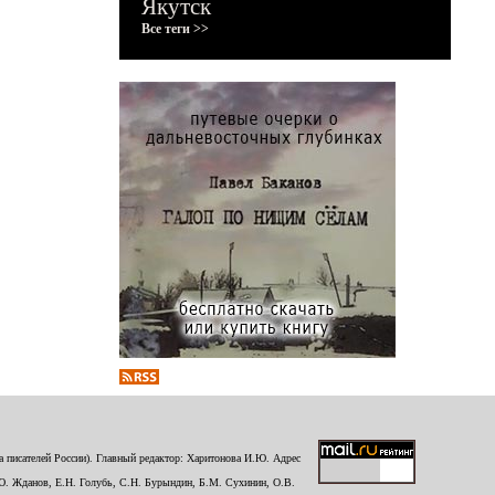
Якутск
Все теги >>
 писателей России). Главный редактор: Харитонова И.Ю. Адрес
Ю. Жданов, Е.Н. Голубь, С.Н. Бурындин, Б.М. Сухинин, О.В.