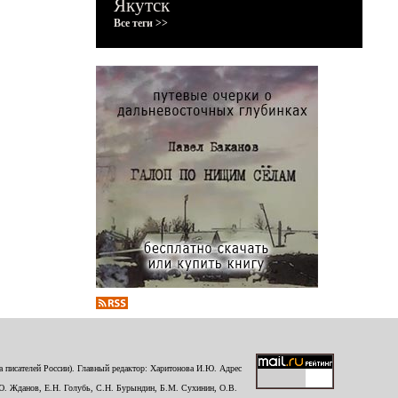
Якутск
Все теги >>
 писателей России). Главный редактор: Харитонова И.Ю. Адрес
Ю. Жданов, Е.Н. Голубь, С.Н. Бурындин, Б.М. Сухинин, О.В.