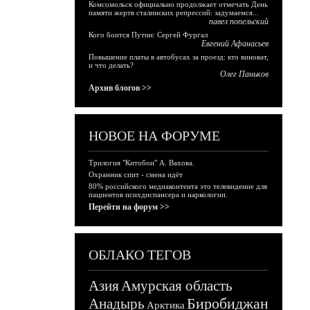
Комсомольск официально продолжает отмечать День
памяти жертв сталинских репрессий: задумаемся...
павел попельский
Кого боится Путин: Сергей Фургал
Евгений Афанасьев
Повышение платы в автобусах за проезд: кто виноват,
и что делать?
Олег Паньков
Архив блогов >>
НОВОЕ НА ФОРУМЕ
Трилогия "Китобои" А. Вахова.
Охранник спит - смена идёт
80% российского медиаконтента это телевидение для
пациентов психдиспансера и наркологии.
Перейти на форум >>
ОБЛАКО ТЕГОВ
Азия
Амурская область
Биробиджан
Анадырь
Арктика