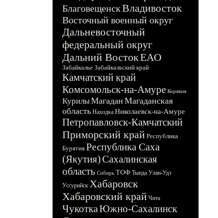
Владивосток
Благовещенск
Восточный военный округ
Дальневосточный
федеральный округ
Дальний Восток
ЕАО
Забайкалье
Забайкальский край
Камчатский край
Комсомольск-на-Амуре
Корякия
Магадан
Магаданская
Курилы
область
Николаевск-на-Амуре
Находка
Петропавловск-Камчатский
Приморский край
Республика
Республика Саха
Бурятия
(Якутия)
Сахалинская
область
ТОФ
Тында
Улан-Удэ
Сибирь
Хабаровск
Уссурийск
Хабаровский край
Чита
Чукотка
Южно-Сахалинск