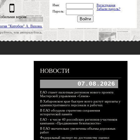
Имя:
Регистрация
Забыли пароль?
Пароль:
обильная версия
огия "Китобои" А. Вахова.
руйтесь, или авторизуйтесь.
НОВОСТИ
07.08.2026
ЕАО станет пилотным регионом нового проекта
Мастерской управления «Сенеж»
В Хабаровском крае быстрее всего растут зарплаты у
административного персонала и рабочих
В ЕАО обсудили стратегию сохранения
исторической памяти
ЕАО - в числе 40 российских регионов-участников
кампании «Продвижение безопасности»
В ЕАО значительно увеличены объемы дорожных
работ
Федеральный эксперт по достоинству оценил