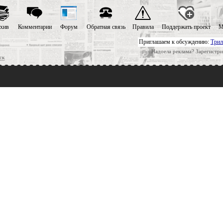
хив
Комментарии
Форум
Обратная связь
Правила
Поддержать проект
М
Приглашаем к обсуждению:
Трил
Надоела реклама? Зарегистри
ск