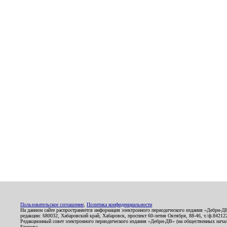
Пользовательское соглашение
,
Политика конфиденциальности
На данном сайте распространяется информация электронного периодического издания «Дебри-Д
редакции: 680032, Хабаровский край, Хабаровск, проспект 60-летия Октября, 88-46, т./ф.8421
Редакционный совет электронного периодического издания «Дебри-ДВ» (на общественных нач
Егорова