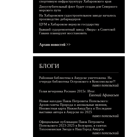
спортивную инфраструктуру Хабаровского края
Дноуглубительный флот будет создан для Северного
морского пути
На Хабаровском судостроительном заводе началось
производство дебаркадеров
ЦУМ в Хабаровске вернули государству
Бывший судоремонтный завод «Якорь» в Советской
Гавани планируют восстановить
Архив новостей >>
БЛОГИ
Районная библиотека в Амурске уничтожена. На
очереди библиотека Островского в Комсомольске?!
павел попельский
Голая вечеринка Роснано 2015г. Итог.
Евгений Афанасьев
Новые находки Павла Петровича Попельского:
Архив газеты Природа и аномальные явления,
Неизвестная карта НижнеАмурЛага и Последние
выставки автора в Амурске по 2025
павел попельский
Официальные публикации Павла Петровича
Попельского 2023-2025 в Болгарии, в газетах
Тихоокеанская Звезда и Наш Город Амурск
павел попельский