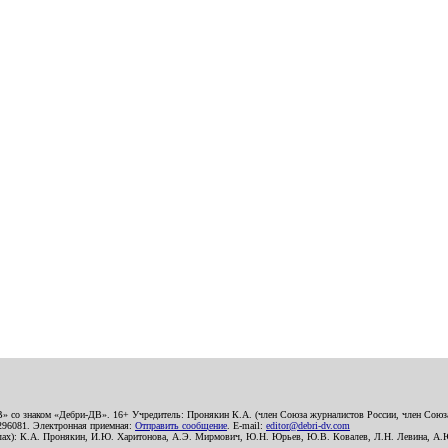
В» со знаком «Дебри-ДВ». 16+ Учредитель: Пронякин К.А. (член Союза журналистов России, член Союза
2296081. Электронная приемная:
Отправить сообщение
. E-mail:
editor@debri-dv.com
алах): К.А. Пронякин, И.Ю. Харитонова, А.Э. Мирмович, Ю.Н. Юрьев, Ю.В. Ковалев, Л.Н. Левина, А.