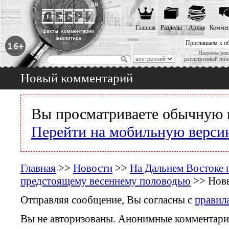
Главная
Разделы
Архив
Коммен
Приглашаем к о
Надоела рек
расширенный пои
Новый комментарий
Вы просматриваете обычную 
Перейти на мобильную верси
Главная
>>
Новости
>>
На Дальнем Востоке 
предстоящему весеннему половодью
>> Нов
Отправляя сообщение, Вы согласны с
правил
Вы не авторизованы. Анонимные комментари