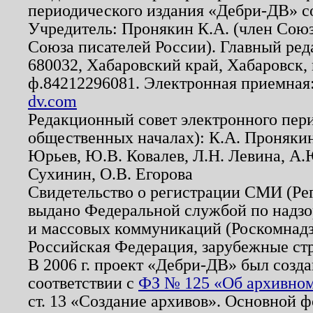
периодического издания «Дебри-ДВ» с
Учредитель: Пронякин К.А. (член Союз
Союза писателей России). Главный ред
680032, Хабаровский край, Хабаровск, п
ф.84212296081. Электронная приемная
dv.com
Редакционный совет электронного пер
общественных началах): К.А. Проняки
Юрьев, Ю.В. Ковалев, Л.Н. Левина, А.
Сухинин, О.В. Егорова
Свидетельство о регистрации СМИ (Р
выдано Федеральной службой по надзо
и массовых коммуникаций (Роскомнадзо
Российская Федерация, зарубежные ст
В 2006 г. проект «Дебри-ДВ» был созда
соответствии с
ФЗ № 125 «Об архивном
ст. 13 «Создание архивов». Основной ф