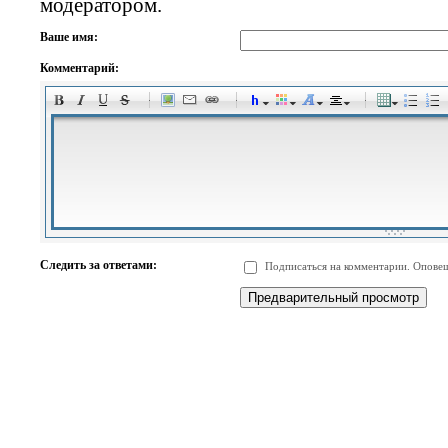
модератором.
Ваше имя:
Комментарий:
-
-
-
-
-
-
-
-
-
-
-
-
-
-
-
-
-
-
-
-
-
-
-
-
-
-
-
-
-
-
-
-
-
-
-
-
Следить за ответами:
Подписаться на комментарии. Оповещ
-
-
-
-
-
-
-
-
-