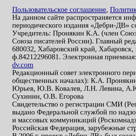
Пользовательское соглашение
,
Политик
На данном сайте распространяется ин
периодического издания «Дебри-ДВ» с
Учредитель: Пронякин К.А. (член Союз
Союза писателей России). Главный ред
680032, Хабаровский край, Хабаровск, п
ф.84212296081. Электронная приемная
dv.com
Редакционный совет электронного пер
общественных началах): К.А. Проняки
Юрьев, Ю.В. Ковалев, Л.Н. Левина, А.
Сухинин, О.В. Егорова
Свидетельство о регистрации СМИ (Р
выдано Федеральной службой по надзо
и массовых коммуникаций (Роскомнадзо
Российская Федерация, зарубежные ст
В 2006 г. проект «Дебри-ДВ» был созда