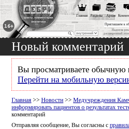
Главная
Разделы
Архив
Коммен
Приглашаем к о
Надоела рек
расширенный пои
Новый комментарий
Вы просматриваете обычную 
Перейти на мобильную верси
Главная
>>
Новости
>>
Медучреждения Камч
информировать пациентов о результатах тест
комментарий
Отправляя сообщение, Вы согласны с
правил