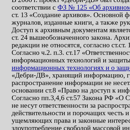
соответствии с
ФЗ № 125 «Об архивном
ст. 13 «Создание архивов». Основной ф
журналов, изданные книги, а также ру
Доступ к архивным документам являетс
ст. 24 вышеобозначенного закона. Арх
редакции не относятся, согласно ст.ст. 
Согласно ч.2. п.3. ст.17 «Ответственн
информационных технологий и защит
информационных технологиях и о защит
«Дебри-ДВ», хранящий информацию, гр
распространение информации не несет.
основании ст.8 «Право на доступ к ин
Согласно пп.3,4,6 ст.57 Закона РФ «О
не несут ответственности за распрост
действительности и порочащих честь и
ущемляющих права и законные интере
злоупотребление свободой массовой ин