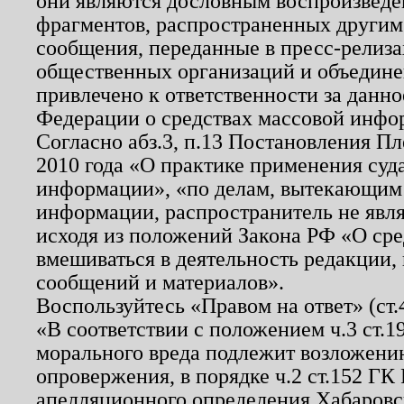
они являются дословным воспроизведе
фрагментов, распространенных другим
сообщения, переданные в пресс-релиза
общественных организаций и объединен
привлечено к ответственности за данн
Федерации о средствах массовой инфо
Согласно абз.3, п.13 Постановления П
2010 года «О практике применения суд
информации», «по делам, вытекающим
информации, распространитель не явл
исходя из положений Закона РФ «О ср
вмешиваться в деятельность редакции, 
сообщений и материалов».
Воспользуйтесь «Правом на ответ» (ст
«В соответствии с положением ч.3 ст.
морального вреда подлежит возложению
опровержения, в порядке ч.2 ст.152 ГК 
апелляционного определения Хабаровско