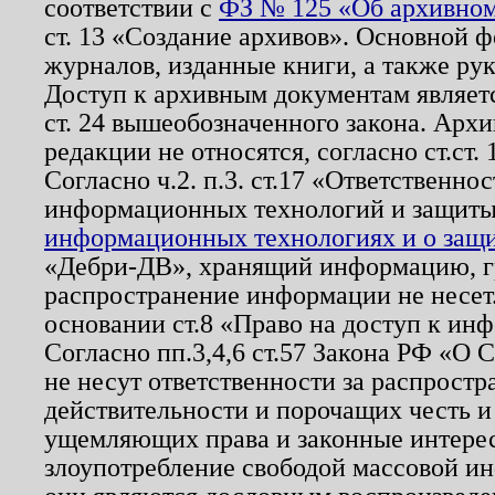
соответствии с
ФЗ № 125 «Об архивном
ст. 13 «Создание архивов». Основной ф
журналов, изданные книги, а также ру
Доступ к архивным документам являетс
ст. 24 вышеобозначенного закона. Арх
редакции не относятся, согласно ст.ст. 
Согласно ч.2. п.3. ст.17 «Ответственн
информационных технологий и защит
информационных технологиях и о защит
«Дебри-ДВ», хранящий информацию, гр
распространение информации не несет.
основании ст.8 «Право на доступ к ин
Согласно пп.3,4,6 ст.57 Закона РФ «О
не несут ответственности за распрост
действительности и порочащих честь и
ущемляющих права и законные интере
злоупотребление свободой массовой ин