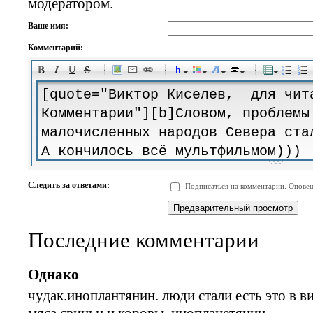
модератором.
Ваше имя:
Комментарий:
-
-
-
-
-
-
-
-
-
-
-
-
-
-
-
-
-
-
-
-
-
-
-
-
-
-
-
-
-
-
-
-
-
-
-
-
Следить за ответами:
Подписаться на комментарии. Оповещ
-
-
-
-
-
-
-
-
-
Последние комментарии
Однако
чудак.иноплантянин. люди стали есть это в 
мяса свиньи и коровы. инопланетянин.