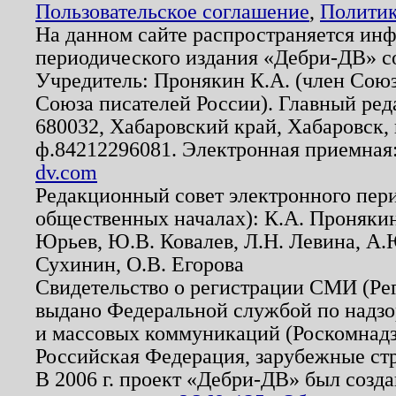
Пользовательское соглашение
,
Политик
На данном сайте распространяется ин
периодического издания «Дебри-ДВ» с
Учредитель: Пронякин К.А. (член Союз
Союза писателей России). Главный ред
680032, Хабаровский край, Хабаровск, п
ф.84212296081. Электронная приемная
dv.com
Редакционный совет электронного пер
общественных началах): К.А. Проняки
Юрьев, Ю.В. Ковалев, Л.Н. Левина, А.
Сухинин, О.В. Егорова
Свидетельство о регистрации СМИ (Р
выдано Федеральной службой по надзо
и массовых коммуникаций (Роскомнадзо
Российская Федерация, зарубежные ст
В 2006 г. проект «Дебри-ДВ» был созда