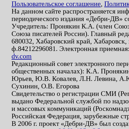
Пользовательское соглашение
,
Политик
На данном сайте распространяется ин
периодического издания «Дебри-ДВ» с
Учредитель: Пронякин К.А. (член Союз
Союза писателей России). Главный ред
680032, Хабаровский край, Хабаровск, п
ф.84212296081. Электронная приемная
dv.com
Редакционный совет электронного пер
общественных началах): К.А. Проняки
Юрьев, Ю.В. Ковалев, Л.Н. Левина, А.
Сухинин, О.В. Егорова
Свидетельство о регистрации СМИ (Р
выдано Федеральной службой по надзо
и массовых коммуникаций (Роскомнадзо
Российская Федерация, зарубежные ст
В 2006 г. проект «Дебри-ДВ» был созда