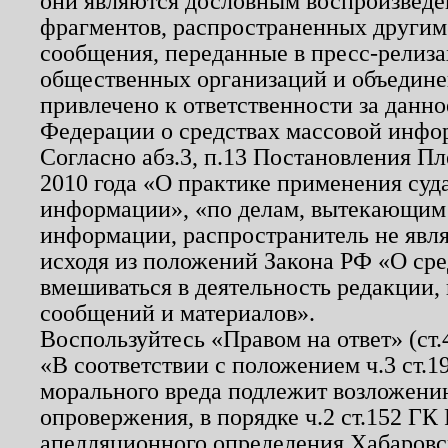
они являются дословным воспроизведе
фрагментов, распространенных другим
сообщения, переданные в пресс-релиза
общественных организаций и объединен
привлечено к ответственности за данн
Федерации о средствах массовой инфо
Согласно абз.3, п.13 Постановления П
2010 года «О практике применения суд
информации», «по делам, вытекающим
информации, распространитель не явл
исходя из положений Закона РФ «О ср
вмешиваться в деятельность редакции, 
сообщений и материалов».
Воспользуйтесь «Правом на ответ» (ст
«В соответствии с положением ч.3 ст.
морального вреда подлежит возложению
опровержения, в порядке ч.2 ст.152 ГК 
апелляционного определения Хабаровско