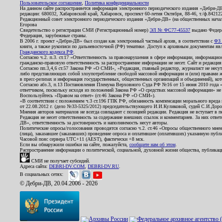
Пользовательское соглашение
,
Политика конфиденциальности
На данном сайте распространяется информация электронного периодического издания «Дебри-Д
редакции: 680032, Хабаровский край, Хабаровск, проспект 60-летия Октября, 88-46, т./ф.8421
Редакционный совет электронного периодического издания «Дебри-ДВ» (на общественных нач
Егорова
Свидетельство о регистрации СМИ (Регистрационный номер)
ЭЛ № ФС77-45537
выдано Федера
Федерация, зарубежные страны.
В 2006 г. проект «Дебри-ДВ» был создан как электронный частный архив, в соответствии с
ФЗ 
книги, а также рукописи по дальневосточной (РФ) тематике. Доступ к архивным документам явля
Гражданского кодекса РФ
.
Согласно ч.2. п.3. ст.17 «Ответственность за правонарушения в сфере информации, информац
гражданско-правовую ответственность за распространение информации не несет. Сайт и редакци
Согласно пп.3,4,6 ст.57 Закона РФ «О СМИ», «Редакция, главный редактор, журналист не несут
либо представляющих собой злоупотребление свободой массовой информации и (или) правами ж
в пресс-релизах и информация государственных, общественных организаций и объединений), кот
Согласно абз.3, п.13 Постановления Пленума Верховного Суда РФ №16 от 15 июня 2010 года 
ответчиком, поскольку исходя из положений Закона РФ «О средствах массовой информации» не 
Воспользуйтесь «Правом на ответ» (ст.46 Закона РФ «О СМИ»).
«В соответствии с положением ч.3 ст.196 ГПК РФ, обязанность компенсации морального вреда п
от 22.08.2012 г. (дело №33-5325/2012) председательствующего И.И.Куликовой, судей С.И.Дор
Мнения авторов материалов не всегда совпадают с позицией редакции. Редакция не вступает в п
Редакция не несет ответственность за содержание внешних ссылок и комментариев. За них отве
ДВ», ответственность за достоверность и наполняемость несут авторы.
Политические опросы/голосования проводятся согласно ч.2. ст.46 «Опросы общественного мнени
(лица), заказавшее (заказавших) проведение опроса и оплатившее (оплативших) указанную публик
Часовой пояс сервера UTC+11 (AEST), фактически +8 мск.
Если вы обнаружили ошибки на сайте, пожалуйста,
сообщите нам об этом
.
Распространение информации о политической, социальной, духовной жизни общества, публикац
СМИ не получает субсидий.
Адреса сайта:
DEBRI-DV.COM
,
DEBRI-DV.RU
.
В социальных сетях:
© Дебри-ДВ, 20.04.2006 - 2026