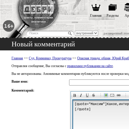
Главная
Разделы
Ар
расширенный пои
Новый комментарий
Главная
>>
Суд, Криминал, Прокуратура
>>
Опасная триада: общак, Юрий Краб
Отправляя сообщение, Вы согласны с
правилами публикации на сайте
.
Вы не авторизованы. Анонимные комментарии публикуются после проверки мо
Ваше имя:
Комментарий:
-
-
-
-
-
-
-
-
-
-
-
-
-
-
-
-