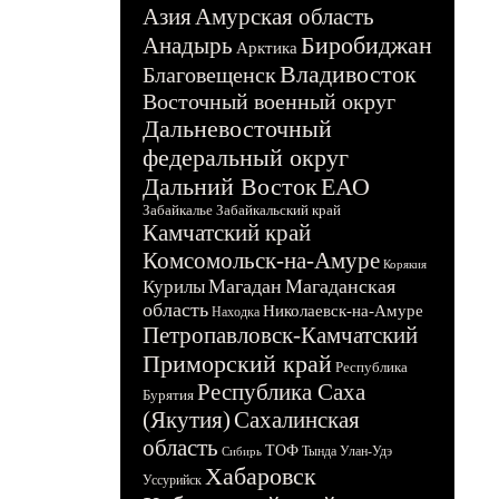
Азия
Амурская область
Биробиджан
Анадырь
Арктика
Владивосток
Благовещенск
Восточный военный округ
Дальневосточный
федеральный округ
Дальний Восток
ЕАО
Забайкалье
Забайкальский край
Камчатский край
Комсомольск-на-Амуре
Корякия
Магадан
Магаданская
Курилы
область
Николаевск-на-Амуре
Находка
Петропавловск-Камчатский
Приморский край
Республика
Республика Саха
Бурятия
(Якутия)
Сахалинская
область
ТОФ
Тында
Улан-Удэ
Сибирь
Хабаровск
Уссурийск