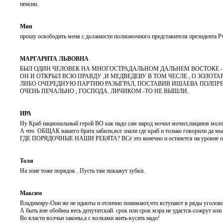
пенсии.
Мин
прошу освободить меня с должности полномочного представителя президента Р
МАРГАРИТА ЛЬВОВНА
БЫЛ ОДИН ЧЕЛОВЕК НА МНОГОСТРАДАЛЬНОМ ДАЛЬНЕМ ВОСТОКЕ -
ОН И ОТКРЫЛ ВСЮ ПРАВДУ ,И МЕДВЕДЕВУ В ТОМ ЧЕСЛЕ , О ЗОЛОТ
ЛИБО ОЧЕРЕДНУЮ ПАРТИЮ РАЗЫГРАЛ, ПОСТАВИВ ИШАЕВА ПОЛПРЕДОМ. 
ОЧЕНЬ ПЕЧАЛЬНО , ГОСПОДА. ЛИЧИКОМ -ТО НЕ ВЫШЛИ.
ИРА
Ну Краб национальный герой ВО как надо сам народ мочил мочил,пацанов молоды
А что ОБЩАК вашего брата забили,все знали где краб и только говорили да м
ГДЕ ПОРЯДОЧНЫЕ НАШИ РЕБЯТА? ВСё это конечно и останется на уровне об
Толя
На зоне тоже порядок . Пусть там покажут зубки.
Максим
Владимиру-Они же не идиоты и отлично понимают,что вступают в ряды уголов
А быть вне обоймы весь депутатский срок или срок мэра не удастся-сожрут или
Во власти волчьи законы,а с волками жить-кусать надо!