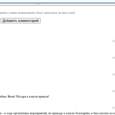
-
-
-
-
-
-
-
-
-
-
-
-
-
-
-
-
ения о новых комментариях будут приходить на ваш e-mail.
-
-
-
-
-
-
-
-
-
-
-
-
30
29
26
06
ейчас Жопа! Мусара к власти пришли!
03
- в ходе оргштатных мероприятий, по приходу к власти Золотарёва, я был уволен за го