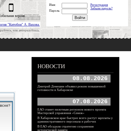
Имя:
Регистрация
Забыли пароль?
Пароль:
обильная версия
огия "Китобои" А. Вахова.
руйтесь, или авторизуйтесь.
НОВОСТИ
08.08.2026
Дмитрий Демешин объявил режим повышенной
готовности в Хабаровске
07.08.2026
ЕАО станет пилотным регионом нового проекта
Мастерской управления «Сенеж»
В Хабаровском крае быстрее всего растут зарплаты у
административного персонала и рабочих
В ЕАО обсудили стратегию сохранения
исторической памяти