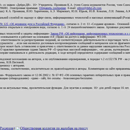
В» со знаком «Дебри-ДВ». 16+ Учредитель: Пронякин К.А. (член Союза журналистов России, член Союза
2296081. Электронная приемная:
Отправить сообщение
. E-mail:
editor@debri-dv.com
алах): К.А. Пронякин, И.Ю. Харитонова, А.Э. Мирмович, Ю.Н. Юрьев, Ю.В. Ковалев, Л.Н. Левина, А.
льной службой по надзору в сфере связи, информационных технологий и массовых коммуникаций (Роском
№ 125 «Об архивном деле в Российской Федерации»
, согласно п. 2 ст. 13 «Создание архивов». Основно
ется открытым в электронном виде, согласно п. 1 ст. 24 вышеобозначенного закона. Архивные документы 
ионных технологий и защиты информации»
Закона РФ «Об информации, информационных технологиях и о за
я основываются и работают на основании ст.8 «Право на доступ к информации» ФЗ-149.
 ответственности за распространение сведений, не соответствующих действительности и порочащих чест
урналиста: ...если они являются дословным воспроизведением сообщений и материалов или их фрагмент
орое может быть установлено и привлечено к ответственности за данное нарушение законодательства Рос
«О практике применения судами Закона РФ «О средствах массовой информации», «по делам, вытекающим 
вправе вмешиваться в деятельность редакции, в ходе которой определяется содержание сообщений и мат
одлежит возложению на авторов, а по опубликованию опровержения, в порядке ч.2 ст.152 ГК РФ - на уч
ожко, Н.В.Пестовой.
ереписку с авторами.
тственны, соответственно, исключительно их правообладатели и авторы. Комментарии на сайте приравне
я» Федерального закона от 12.06.2002 г. № 67-ФЗ «Об основных гарантиях избирательных прав и права н
ацию (обнародование) - едино - сайт, без оплаты - безвозмездно/бесплатно.
ии на актуальные темы, просветительские функции. Для мужчин и женщин. 16+ для детей старше 16 лет.