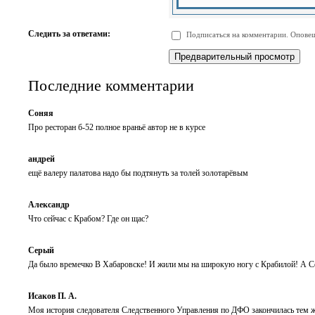
-
-
-
-
-
-
-
-
Следить за ответами:
Подписаться на комментарии. Оповещ
-
-
-
-
-
-
Последние комментарии
Соняя
Про ресторан б-52 полное враньё автор не в курсе
андрей
ещё валеру палатова надо бы подтянуть за толей золотарёвым
Александр
Что сейчас с Крабом? Где он щас?
Серый
Да было времечко В Хабаровске! И жили мы на широкую ногу с Крабилой! А С
Исаков П. А.
Моя история следователя Следственного Управления по ДФО закончилась тем же 