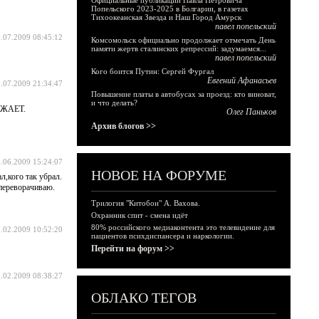
Официальные публикации Павла Петровича
Попельского 2023-2025 в Болгарии, в газетах
Тихоокеанская Звезда и Наш Город Амурск
павел попельский
.07.2009 08:45:12
Комсомольск официально продолжает отмечать День
памяти жертв сталинских репрессий: задумаемся...
павел попельский
Кого боится Путин: Сергей Фургал
Евгений Афанасьев
.07.2009 21:34:47
Повышение платы в автобусах за проезд: кто виноват,
и что делать?
АЖАЕТ.
Олег Паньков
Архив блогов >>
.06.2009 15:24:07
НОВОЕ НА ФОРУМЕ
л,кого так убрал.
переворачиваю.
Трилогия "Китобои" А. Вахова.
Охранник спит - смена идёт
80% российского медиаконтента это телевидение для
.02.2009 10:52:20
пациентов психдиспансера и наркологии.
Перейти на форум >>
.02.2009 08:38:27
ОБЛАКО ТЕГОВ