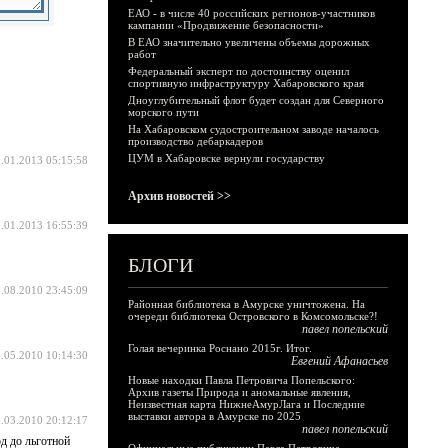
ЕАО - в числе 40 российских регионов-участников
кампании «Продвижение безопасности»
В ЕАО значительно увеличены объемы дорожных
работ
Федеральный эксперт по достоинству оценил
спортивную инфраструктуру Хабаровского края
Дноуглубительный флот будет создан для Северного
морского пути
На Хабаровском судостроительном заводе началось
производство дебаркадеров
ЦУМ в Хабаровске вернули государству
.01.2013 05:15:58
Архив новостей >>
.01.2013 16:55:39
БЛОГИ
.08.2010 23:45:09
Районная библиотека в Амурске уничтожена. На
очереди библиотека Островского в Комсомольске?!
павел попельский
Голая вечеринка Роснано 2015г. Итог.
.05.2010 10:14:30
Евгений Афанасьев
Новые находки Павла Петровича Попельского:
Архив газеты Природа и аномальные явления,
Неизвестная карта НижнеАмурЛага и Последние
выставки автора в Амурске по 2025
.03.2010 20:12:17
павел попельский
д до льготной