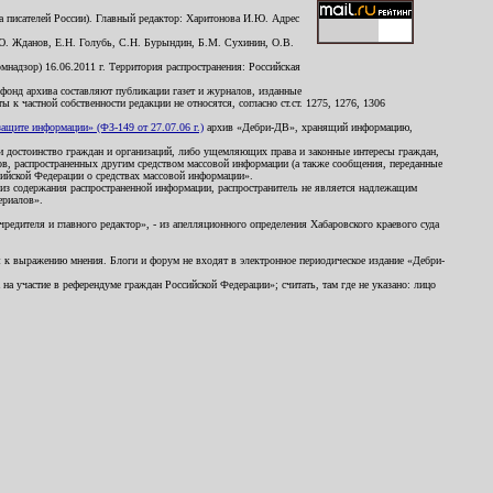
 писателей России). Главный редактор: Харитонова И.Ю. Адрес
Ю. Жданов, Е.Н. Голубь, С.Н. Бурындин, Б.М. Сухинин, О.В.
надзор) 16.06.2011 г. Территория распространения: Российская
й фонд архива составляют публикации газет и журналов, изданные
к частной собственности редакции не относятся, согласно ст.ст. 1275, 1276, 1306
щите информации» (ФЗ-149 от 27.07.06 г.)
архив «Дебри-ДВ», хранящий информацию,
ь и достоинство граждан и организаций, либо ущемляющих права и законные интересы граждан,
ов, распространенных другим средством массовой информации (а также сообщения, переданные
сийской Федерации о средствах массовой информации».
из содержания распространенной информации, распространитель не является надлежащим
ериалов».
редителя и главного редактор», - из апелляционного определения Хабаровского краевого суда
ны к выражению мнения. Блоги и форум не входят в электронное периодическое издание «Дебри-
а участие в референдуме граждан Российской Федерации»; считать, там где не указано: лицо