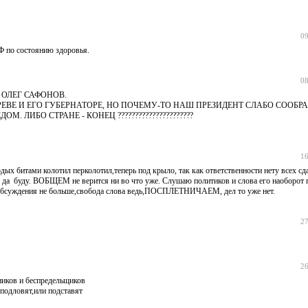
09
Ф по состоянию здоровья.
08
 ОЛЕГ САФОНОВ.
АРЕВЕ И ЕГО ГУБЕРНАТОРЕ, НО ПОЧЕМУ-ТО НАШ ПРЕЗИДЕНТ СЛАБО СООБР
ЛИБО СТРАНЕ - КОНЕЦ ??????????????????????
16
х битами колотил перколотил,теперь под крыло, так как ответственности нету всех сда
ы да буду. ВОБЩЕМ не верится ни во что уже. Слушаю политиков и слова его наоборот 
суждения не больше,свобода слова ведь,ПОСПЛЕТНИЧАЕМ, дел то уже нет.
27
26
ников и беспредельщиков
 подловят,или подставят