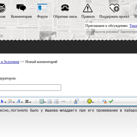
хив
Комментарии
Форум
Обратная связь
Правила
Поддержать проект
М
Приглашаем к обсуждению:
Трил
Надоела реклама? Зарегистри
ск
 и Золотарев
>> Новый комментарий
дератором.
-
-
-
-
-
-
-
-
-
-
-
-
-
-
-
-
-
-
-
-
-
-
-
-
-
-
-
-
-
-
-
-