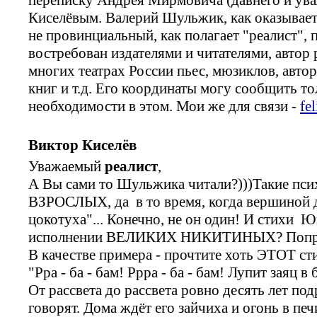
Киселёвым. Валерий Шульжик, как оказываетс
не провинциальный, как полагает "реалист", 
востребован издателями и читателями, автор
многих театрах России пьес, мюзиклов, автор
книг и т.д. Его координаты могу сообщить тол
необходимости в этом. Мои же для связи -
fe
Виктор Киселёв
Уважаемый
реалист
,
А Вы сами то Шульжика читали?)))Такие пси
ВЗРОСЛЫХ, да в то время, когда вершиной д
цокотуха"... Конечно, не он один! И стихи 
исполнении ВЕЛИКИХ НИКИТИНЫХ? Поправт
В качестве примера - прочтите хоть ЭТОТ с
"Рра - ба - бам! Ррра - ба - бам! Лупит заяц в
От рассвета до рассвета ровно десять лет под
говорят. Дома ждёт его зайчиха и огонь в печ