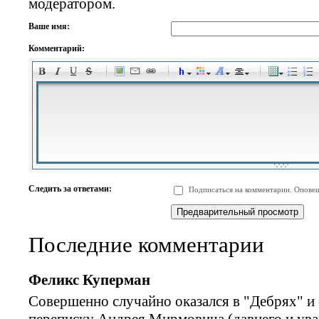
модератором.
Ваше имя:
Комментарий:
-
-
-
-
-
-
-
-
-
-
-
-
-
-
-
-
-
-
-
-
-
-
-
-
-
-
-
-
-
-
-
-
-
-
-
-
Следить за ответами:
Подписаться на комментарии. Оповещ
-
-
-
-
-
-
-
-
-
Последние комментарии
Феликс Куперман
Совершенно случайно оказался в "Дебрях" и
переписку Андрея Мирмовича (давнего и ув