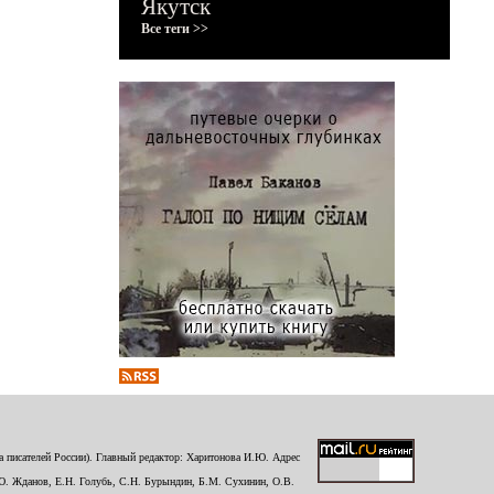
Якутск
Все теги >>
 писателей России). Главный редактор: Харитонова И.Ю. Адрес
Ю. Жданов, Е.Н. Голубь, С.Н. Бурындин, Б.М. Сухинин, О.В.