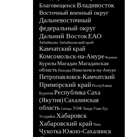
Владивосток
Благовещенск
Восточный военный округ
Дальневосточный
федеральный округ
Дальний Восток
ЕАО
Забайкалье
Забайкальский край
Камчатский край
Комсомольск-на-Амуре
Корякия
Магадан
Магаданская
Курилы
область
Николаевск-на-Амуре
Находка
Петропавловск-Камчатский
Приморский край
Республика
Республика Саха
Бурятия
(Якутия)
Сахалинская
область
ТОФ
Тында
Улан-Удэ
Сибирь
Хабаровск
Уссурийск
Хабаровский край
Чита
Чукотка
Южно-Сахалинск