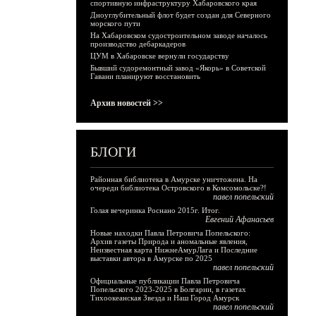
спортивную инфраструктуру Хабаровского края
Дноуглубительный флот будет создан для Северного
морского пути
На Хабаровском судостроительном заводе началось
производство дебаркадеров
ЦУМ в Хабаровске вернули государству
Бывший судоремонтный завод «Якорь» в Советской
Гавани планируют восстановить
Архив новостей >>
БЛОГИ
Районная библиотека в Амурске уничтожена. На
очереди библиотека Островского в Комсомольске?!
павел попельский
Голая вечеринка Роснано 2015г. Итог.
Евгений Афанасьев
Новые находки Павла Петровича Попельского:
Архив газеты Природа и аномальные явления,
Неизвестная карта НижнеАмурЛага и Последние
выставки автора в Амурске по 2025
павел попельский
Официальные публикации Павла Петровича
Попельского 2023-2025 в Болгарии, в газетах
Тихоокеанская Звезда и Наш Город Амурск
павел попельский