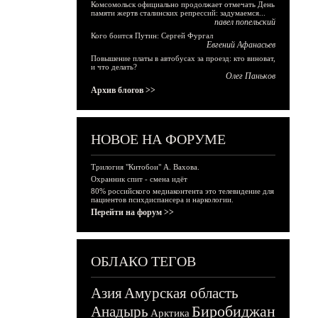
Комсомольск официально продолжает отмечать День
памяти жертв сталинских репрессий: задумаемся...
павел попельский
Кого боится Путин: Сергей Фургал
Евгений Афанасьев
Повышение платы в автобусах за проезд: кто виноват,
и что делать?
Олег Паньков
Архив блогов >>
НОВОЕ НА ФОРУМЕ
Трилогия "Китобои" А. Вахова.
Охранник спит - смена идёт
80% российского медиаконтента это телевидение для
пациентов психдиспансера и наркологии.
Перейти на форум >>
ОБЛАКО ТЕГОВ
Азия
Амурская область
Биробиджан
Анадырь
Арктика