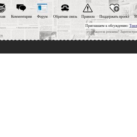
хив
Комментарии
Форум
Обратная связь
Правила
Поддержать проект
М
Приглашаем к обсуждению:
Трил
Надоела реклама? Зарегистри
ск