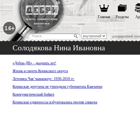
Главная
Разделы
Ар
расширенный пои
Солодякова Нина Ивановна
«Дебри-ДВ» - двадцать лет!
Жизнь и смерть Корякского округа
Летопись Чав’чываокруг: 1930-2010 гг.
Корякские депутаты не утвердили губернатора Камчатки
Коммунистический бойкот
Корякские единороссы взбунтовались против спикера