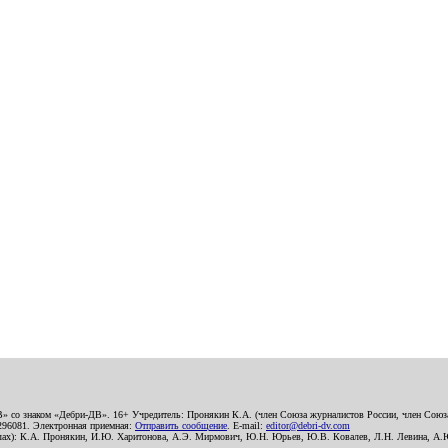
В» со знаком «Дебри-ДВ». 16+ Учредитель: Пронякин К.А. (член Союза журналистов России, член Союза
2296081. Электронная приемная:
Отправить сообщение
. E-mail:
editor@debri-dv.com
алах): К.А. Пронякин, И.Ю. Харитонова, А.Э. Мирмович, Ю.Н. Юрьев, Ю.В. Ковалев, Л.Н. Левина, А.