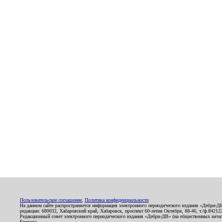
Пользовательское соглашение
,
Политика конфиденциальности
На данном сайте распространяется информация электронного периодического издания «Дебри-Д
редакции: 680032, Хабаровский край, Хабаровск, проспект 60-летия Октября, 88-46, т./ф.8421
Редакционный совет электронного периодического издания «Дебри-ДВ» (на общественных нач
Егорова