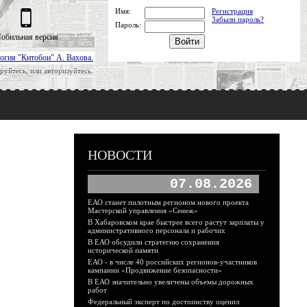
Имя:
Регистрация
Забыли пароль?
Пароль:
обильная версия
огия "Китобои" А. Вахова.
руйтесь, или авторизуйтесь.
НОВОСТИ
07.08.2026
ЕАО станет пилотным регионом нового проекта
Мастерской управления «Сенеж»
В Хабаровском крае быстрее всего растут зарплаты у
административного персонала и рабочих
В ЕАО обсудили стратегию сохранения
исторической памяти
ЕАО - в числе 40 российских регионов-участников
кампании «Продвижение безопасности»
В ЕАО значительно увеличены объемы дорожных
работ
Федеральный эксперт по достоинству оценил