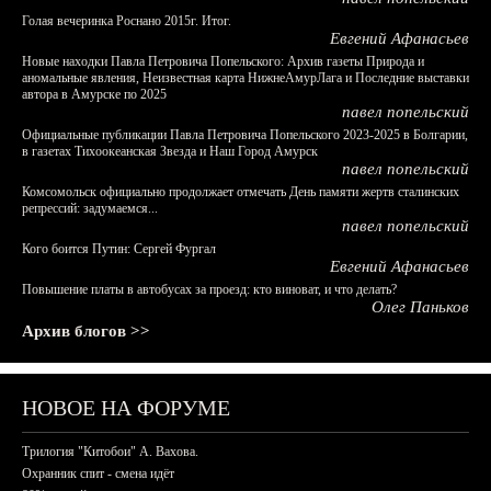
Голая вечеринка Роснано 2015г. Итог.
Евгений Афанасьев
Новые находки Павла Петровича Попельского: Архив газеты Природа и
аномальные явления, Неизвестная карта НижнеАмурЛага и Последние выставки
автора в Амурске по 2025
павел попельский
Официальные публикации Павла Петровича Попельского 2023-2025 в Болгарии,
в газетах Тихоокеанская Звезда и Наш Город Амурск
павел попельский
Комсомольск официально продолжает отмечать День памяти жертв сталинских
репрессий: задумаемся...
павел попельский
Кого боится Путин: Сергей Фургал
Евгений Афанасьев
Повышение платы в автобусах за проезд: кто виноват, и что делать?
Олег Паньков
Архив блогов >>
НОВОЕ НА ФОРУМЕ
Трилогия "Китобои" А. Вахова.
Охранник спит - смена идёт