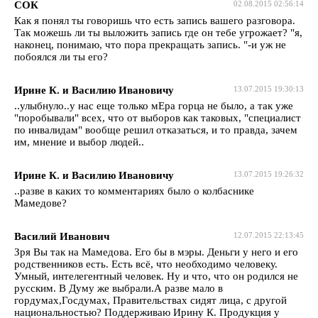
СОК
02.08.2015 02:56:14
Как я понял ты говоришь что есть запись вашего разговора.
Так можешь ли ты выложить запись где он тебе угрожает? "я,
наконец, понимаю, что пора прекращать запись. "-и уж не
побоялся ли ты его?
Ирине К. и Василию Ивановичу
13.07.2015 19:30:13
..улыбнуло..у нас еще только мЕра горца не было, а так уже
"поробывали" всех, что от выборов как таковых, "специалист
по инвалидам" вообще решил отказаться, и то правда, зачем
им, мнение и выбор людей..
Ирине К. и Василию Ивановичу
13.07.2015 19:26:32
..разве в каких то комментариях было о колбаснике
Мамедове?
Василий Иванович
12.07.2015 22:13:45
Зря Вы так на Мамедова. Его бы в мэры. Деньги у него и его
родственников есть. Есть всё, что необходимо человеку.
Умный, интелегентный человек. Ну и что, что он родился не
русским. В Думу же выбрали.А разве мало в
гордумах,Госдумах, Правительствах сидят лица, с другой
национальностью? Поддерживаю Ирину К. Продукция у