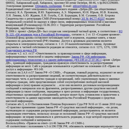
680032, Хабаровский край, Хабаровск, проспект 60-летия Октября, 88-46, т./ф.84212296081.
Электронная приемная:
Отправить сообщение
. E-mail:
editor@debri-dv.com
Редакционный совет электронного периодического издания «Дебри-ДВ» (на общественных
началах): К.А. Пронякин, И.Ю. Харитонова, А.Э. Мирмович, Ю.Н. Юрьев, Ю.В. Ковалев,
Л.Н. Левина, А.Ю. Жданов, Е.Н. Голубь, С.Н. Бурындин, Б.М. Сухинин, О.В. Егорова
Свидетельство о регистрации СМИ (Регистрационный номер)
ЭЛ № ФС77-45537
выдано
Федеральной службой по надзору в сфере связи, информационных технологий и массовых
коммуникаций (Роскомнадзор) 16.06.2011 г. Территория распространения: Российская
Федерация, зарубежные страны.
В 2006 г. проект «Дебри-ДВ» был создан как электронный частный архив, в соответствии с
ФЗ
№ 125 «Об архивном деле в Российской Федерации»
, согласно п. 2 ст. 13 «Создание архивов».
Основной фонд архива составляют публикации газет и журналов, изданные книги, а также
рукописи по дальневосточной (РФ) тематике. Доступ к архивным документам является
открытым в электронном виде, согласно п. 1 ст. 24 вышеобозначенного закона. Архивные
документы к частной собственности редакции не относятся, согласно ст.ст. 1275, 1276, 1306
Гражданского кодекса РФ
.
Согласно ч.2. п.3. ст.17 «Ответственность за правонарушения в сфере информации,
информационных технологий и защиты информации»
Закона РФ «Об информации,
информационных технологиях и о защите информации» (ФЗ-149 от 27.07.06 г.)
архив «Дебри-
ДВ», хранящий информацию, гражданско-правовую ответственность за распространение
информации не несет. Сайт и редакция основываются и работают на основании ст.8 «Право на
доступ к информации» ФЗ-149.
Согласно пп.3,4,6 ст.57 Закона РФ «О СМИ», «Редакция, главный редактор, журналист не несут
ответственности за распространение сведений, не соответствующих действительности и
порочащих честь и достоинство граждан и организаций, либо ущемляющих права и законные
интересы граждан, либо представляющих собой злоупотребление свободой массовой
информации и (или) правами журналиста: ...если они являются дословным воспроизведением
сообщений и материалов или их фрагментов, распространенных другим средством массовой
информации (а также сообщения, переданные в пресс-релизах и информация государственных,
общественных организаций и объединений), которое может быть установлено и привлечено к
ответственности за данное нарушение законодательства Российской Федерации о средствах
массовой информации».
Согласно абз.3, п.13 Постановления Пленума Верховного Суда РФ №16 от 15 июня 2010 года
«О практике применения судами Закона РФ «О средствах массовой информации», «по делам,
вытекающим из содержания распространенной информации, распространитель не является
надлежащим ответчиком, поскольку исходя из положений Закона РФ «О средствах массовой
информации» не вправе вмешиваться в деятельность редакции, в ходе которой определяется
содержание сообщений и материалов».
Воспользуйтесь «Правом на ответ» (ст.46 Закона РФ «О СМИ»).
«В соответствии с положением ч.3 ст.196 ГПК РФ, обязанность компенсации морального вреда