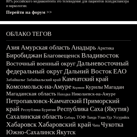
80% российского медиаконтента это телевидение для пациентов психдиспансера
и наркологии.
Перейти на форум >>
ОБЛАКО ТЕГОВ
Азия
Амурская область
Анадырь
Арктика
Биробиджан
Владивосток
Благовещенск
Дальневосточный
Восточный военный округ
федеральный округ
Дальний Восток
ЕАО
Камчатский край
Забайкалье
Забайкальский край
Комсомольск-на-Амуре
Магадан
Курилы
Корякия
Магаданская область
Николаевск-на-Амуре
Находка
Приморский
Петропавловск-Камчатский
край
Республика Саха (Якутия)
Республика Бурятия
Сахалинская область
ТОФ
Тында
Улан-Удэ
Уссурийск
Сибирь
Хабаровск
Хабаровский край
Чукотка
Чита
Южно-Сахалинск
Якутск