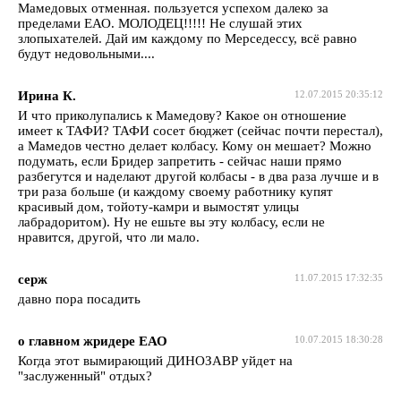
Мамедовых отменная. пользуется успехом далеко за
пределами ЕАО. МОЛОДЕЦ!!!!! Не слушай этих
злопыхателей. Дай им каждому по Мерседессу, всё равно
будут недовольными....
Ирина К.
12.07.2015 20:35:12
И что приколупались к Мамедову? Какое он отношение
имеет к ТАФИ? ТАФИ сосет бюджет (сейчас почти перестал),
а Мамедов честно делает колбасу. Кому он мешает? Можно
подумать, если Бридер запретить - сейчас наши прямо
разбегутся и наделают другой колбасы - в два раза лучше и в
три раза больше (и каждому своему работнику купят
красивый дом, тойоту-камри и вымостят улицы
лабрадоритом). Ну не ешьте вы эту колбасу, если не
нравится, другой, что ли мало.
серж
11.07.2015 17:32:35
давно пора посадить
о главном жридере ЕАО
10.07.2015 18:30:28
Когда этот вымирающий ДИНОЗАВР уйдет на
"заслуженный" отдых?