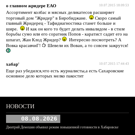
о главном жридере ЕАО
10.07.2015 18:09:53
Ассортимент колбас и мясных деликатесов расширяет
торговый дом "Жридер" в Биробиджане.
Скоро самый
главный Жридерец - Тафидиагностика станет больше и
шире.
И как он кого то будет делать инвалидом - в стиле
борьбы сумо или его соратник Попов - каратист садит его на
шпагат, Жан Клод Жридер?
Интересно посмотреть? А
Вовка красавчиГ!
Шевели их Вован, а то совсем зажрутся!
хабар'
10.07.2015 17:44:43
Еще раз убедился,что есть журналисты,а есть Сахаровские
основное дело которых мелко пакостит
НОВОСТИ
08.08.2026
Дмитрий Демешин объявил режим повышенной готовности в Хабаровске