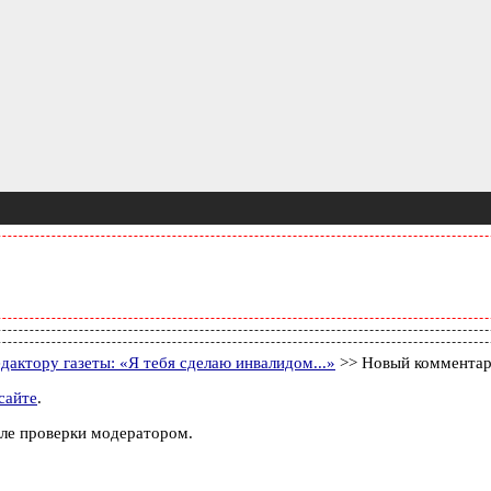
дактору газеты: «Я тебя сделаю инвалидом...»
>> Новый коммента
сайте
.
ле проверки модератором.