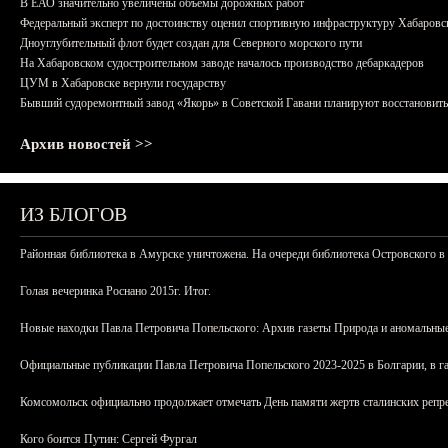
В ЕАО значительно увеличены объемы дорожных работ
Федеральный эксперт по достоинству оценил спортивную инфраструктуру Хабаровс
Дноуглубительный флот будет создан для Северного морского пути
На Хабаровском судостроительном заводе началось производство дебаркадеров
ЦУМ в Хабаровске вернули государству
Бывший судоремонтный завод «Якорь» в Советской Гавани планируют восстановить
Архив новостей >>
ИЗ БЛОГОВ
Районная библиотека в Амурске уничтожена. На очереди библиотека Островского в
Голая вечеринка Роснано 2015г. Итог.
Новые находки Павла Петровича Попельского: Архив газеты Природа и аномальные
Официальные публикации Павла Петровича Попельского 2023-2025 в Болгарии, в г
Комсомольск официально продолжает отмечать День памяти жертв сталинских репрес
Кого боится Путин: Сергей Фургал