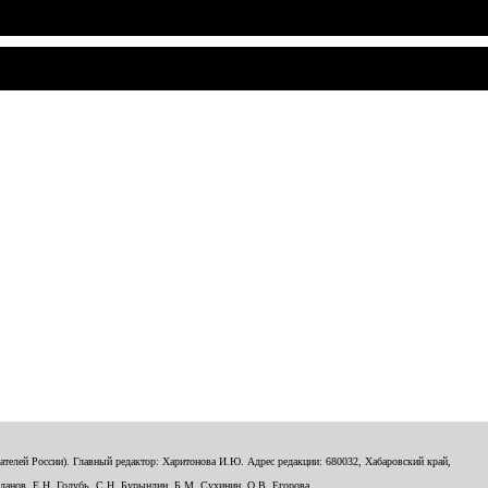
телей России). Главный редактор: Харитонова И.Ю. Адрес редакции: 680032, Хабаровский край,
данов, Е.Н. Голубь, С.Н. Бурындин, Б.М. Сухинин, О.В. Егорова