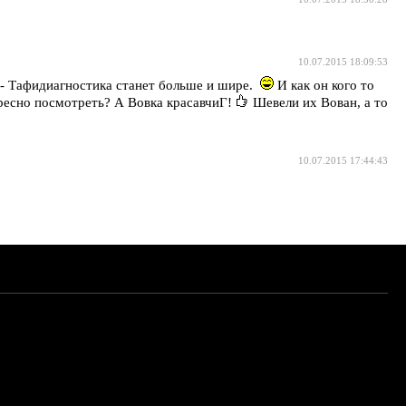
10.07.2015 18:09:53
- Тафидиагностика станет больше и шире.
И как он кого то
есно посмотреть? А Вовка красавчиГ!
Шевели их Вован, а то
10.07.2015 17:44:43