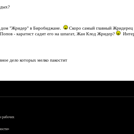
тдых?
й дом "Жридер" в Биробиджане.
Скоро самый главный Жридерец 
к Попов - каратист садит его на шпагат, Жан Клод Жридер?
Интер
вное дело которых мелко пакостит
и рабочих
ности»