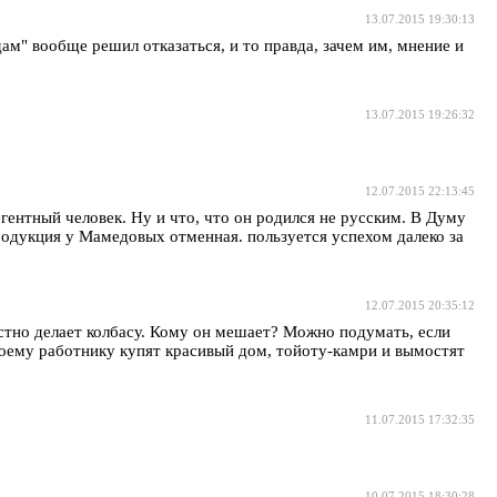
13.07.2015 19:30:13
дам" вообще решил отказаться, и то правда, зачем им, мнение и
13.07.2015 19:26:32
12.07.2015 22:13:45
егентный человек. Ну и что, что он родился не русским. В Думу
одукция у Мамедовых отменная. пользуется успехом далеко за
12.07.2015 20:35:12
стно делает колбасу. Кому он мешает? Можно подумать, если
своему работнику купят красивый дом, тойоту-камри и вымостят
11.07.2015 17:32:35
10.07.2015 18:30:28