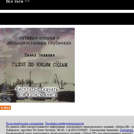
Все теги >>
Пользовательское соглашение
,
Политика конфиденциальности
На данном сайте распространяется информация электронного периодического издания «Дебри-ДВ» с
Хабаровск, проспект 60-летия Октября, 88-46, т./ф.84212296081. Электронная приемная:
Отправить
Редакционный совет электронного периодического издания «Дебри-ДВ» (на общественных началах