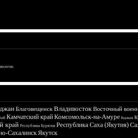
ркологии.
джан
Владивосток
Благовещенск
Восточный воен
Камчатский край
Комсомольск-на-Амуре
К
рай
Корякия
й край
Республика Саха (Якутия)
Са
Республика Бурятия
о-Сахалинск
Якутск