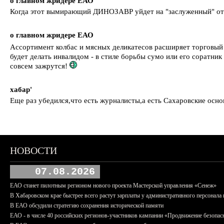
о главном жридере ЕАО
Когда этот вымирающий ДИНОЗАВР уйдет на "заслуженный" о
о главном жридере ЕАО
Ассортимент колбас и мясных деликатесов расширяет торговы
будет делать инвалидом - в стиле борьбы сумо или его соратни
совсем зажрутся!
хабар'
Еще раз убедился,что есть журналисты,а есть Сахаровские осно
НОВОСТИ
07.08.2026
ЕАО станет пилотным регионом нового проекта Мастерской управления «Сенеж»
В Хабаровском крае быстрее всего растут зарплаты у административного персонала 
В ЕАО обсудили стратегию сохранения исторической памяти
ЕАО - в числе 40 российских регионов-участников кампании «Продвижение безопас