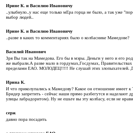
Ирине К. и Василию Ивановичу
..улыбнуло..у нас еще только мЕра горца не было, а так уже "по
выбор людей..
Ирине К. и Василию Ивановичу
..разве в каких то комментариях было о колбаснике Мамедове?
Василий Иванович
Зря Вы так на Мамедова. Его бы в мэры. Деньги у него и его ро
же выбрали.А разве мало в гордумах,Госдумах, Правительствах
пределами ЕАО. МОЛОДЕЦ!!!!! Не слушай этих злопыхателей. Да
Ирина К.
И что приколупались к Мамедову? Какое он отношение имеет к 
Бридер запретить - сейчас наши прямо разбегутся и наделают д
улицы лабрадоритом). Ну не ешьте вы эту колбасу, если не нрави
серж
давно пора посадить