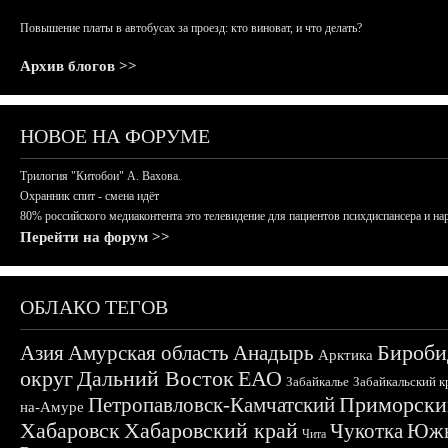
Повышение платы в автобусах за проезд: кто виноват, и что делать?
Архив блогов >>
НОВОЕ НА ФОРУМЕ
Трилогия "Китобои" А. Вахова.
Охранник спит - смена идёт
80% российского медиаконтента это телевидение для пациентов психдиспансера и на
Перейти на форум >>
ОБЛАКО ТЕГОВ
Бироби
Азия
Амурская область
Анадырь
Арктика
округ
Дальний Восток
ЕАО
Забайкалье
Забайкальский к
Приморски
Петропавловск-Камчатский
на-Амуре
Хабаровск
Хабаровский край
Чукотка
Южн
Чита