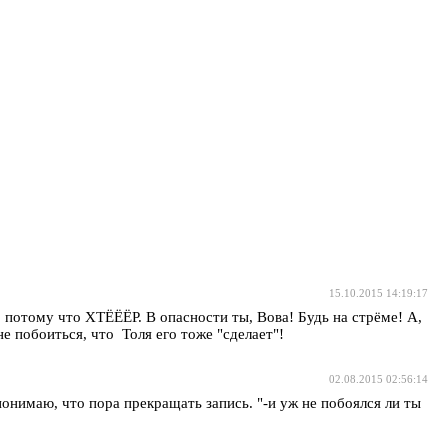
15.10.2015 14:19:17
и, потому что ХТЁЁЁР. В опасности ты, Вова! Будь на стрёме! А,
 побоиться, что Толя его тоже "сделает"!
02.08.2015 02:56:14
понимаю, что пора прекращать запись. "-и уж не побоялся ли ты