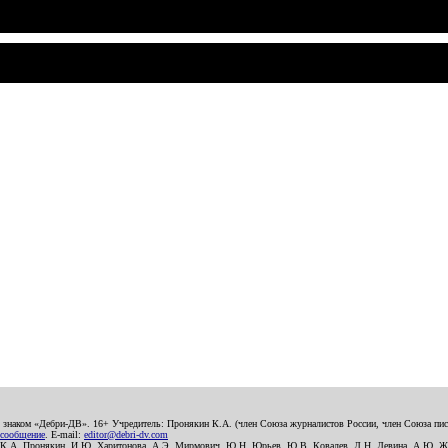
о знаком «Дебри-ДВ». 16+ Учредитель: Пронякин К.А. (член Союза журналистов России, член Союза писа
 сообщение
. E-mail:
editor@debri-dv.com
): К.А. Пронякин, И.Ю. Харитонова, А.Э. Мирмович, Ю.Н. Юрьев, Ю.В. Ковалев, Л.Н. Левина, А.Ю. Ж