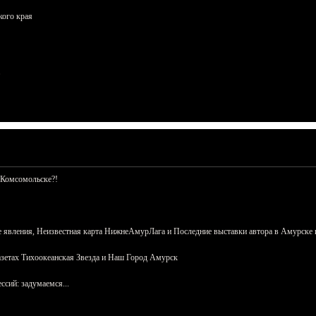
кого края
 Комсомольске?!
 явления, Неизвестная карта НижнеАмурЛага и Последние выставки автора в Амурске 
азетах Тихоокеанская Звезда и Наш Город Амурск
сий: задумаемся...