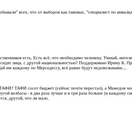
робывали" всех, что от выборов как таковых, "специалист по инвали
дственников есть. Есть всё, что необходимо человеку. Умный, интел
 сидят лица, с другой национальностью? Поддерживаю Ирину К. Пр
й им каждому по Мерседессу, всё равно будут недовольными....
ТАФИ? ТАФИ сосет бюджет (сейчас почти перестал), а Мамедов че
ругой колбасы - в два раза лучше и в три раза больше (и каждому 
тся, другой, что ли мало.