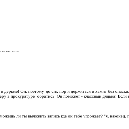
на ваш e-mail.
я в дерьме! Он, поэтому, до сих пор и держиться и хамит без опаск
у в прокуратуре обратись. Он поможет - классный дядька! Если не
 можешь ли ты выложить запись где он тебе угрожает? "я, наконец, 