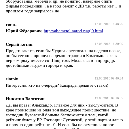
оборудования, мебели и др. не понятно, наверное опять
фирмы посредники... а народ бежит с ДВ т.к. работы нет... в
прошлом году закрылось не
гость
12.06.2015 18:48:29
Юрий Фёдорович
,
http://abcmetol.narod.ru/gl0.html
Серый котик
12.06.2015 16:30:09
Представляете, если бы Чудова арестовали на неделю позже,
он бы сегодня прошел на демонстрации в Комсомольске в
первом ряду вместе со Шпортом, Михалевым и др.др.др.
достойными людьми города и края.
simply
12.06.2015 09:40:24
Интересно, кто на очереди? Камрады делайте ставки)
Никитин Валентин
12.06.2015 09:16:57
Да, вы правы Александр. Главное для них - выслужиться. В
крае произошло из ряда вон выходящее происшествие, но
господин Луговской больше беспокоится о том, какой
рейтинг будет у ЕР. Господин Луговской, у этой партии давно
и прочно один рейтинг - 0. И если бы не отменили порог