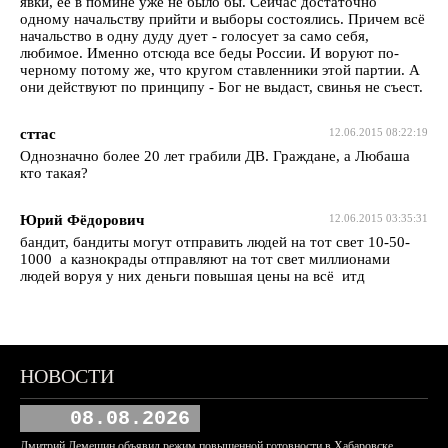
явки, ее в помине уже не было бы. Сейчас достаточно
одному начальству прийти и выборы состоялись. Причем всё
начальство в одну дуду дует - голосует за само себя,
любимое. Именно отсюда все беды России. И воруют по-
черному потому же, что кругом ставленники этой партии. А
они действуют по принципу - Бог не выдаст, свинья не съест.
сттас
12.06.2015 08:22:19
Однозначно более 20 лет грабили ДВ. Граждане, а Любаша
кто такая?
Юрий Фёдорович
12.06.2015 03:35:31
бандит, бандиты могут отправить людей на тот свет 10-50-
1000 а казнокрады отправляют на тот свет миллионами
людей воруя у них деньги повышая цены на всё итд
НОВОСТИ
08.08.2026
Дмитрий Демешин объявил режим повышенной готовности в Хабаровске