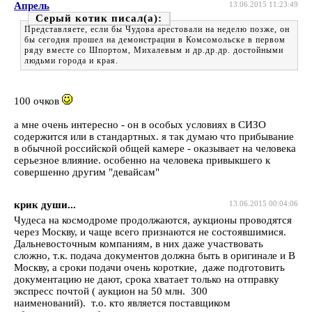
Апрель
13.06.2015 11:23:49
Серый котик
Представляете, если бы Чудова арестовали на неделю позже, он
бы сегодня прошел на демонстрации в Комсомольске в первом
ряду вместе со Шпортом, Михалевым и др.др.др. достойными
людьми города и края.
100 очков
а мне очень интересно - он в особых условиях в СИЗО
содержится или в стандартных. я так думаю что прибывание
в обычной российской общей камере - оказывает на человека
серьезное влияние. особенно на человека привыкшего к
совершенно другим "девайсам"
крик души...
13.06.2015 00:04:06
Чудеса на космодроме продолжаются, аукционы проводятся
через Москву, и чаще всего признаются не состоявшимися.
Дальневосточным компаниям, в них даже участвовать
сложно, т.к. подача документов должна быть в оригинале и В
Москву, а сроки подачи очень короткие, даже подготовить
документацию не дают, срока хватает только на отправку
экспресс почтой ( аукцион на 50 млн. 300
наименований). т.о. кто является поставщиком