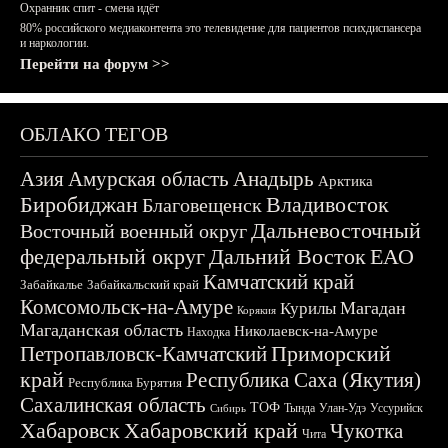
Охранник спит - смена идёт
80% российского медиаконтента это телевидение для пациентов психдиспансера
и наркологии.
Перейти на форум >>
ОБЛАКО ТЕГОВ
Азия
Амурская область
Анадырь
Арктика
Биробиджан
Владивосток
Благовещенск
Дальневосточный
Восточный военный округ
федеральный округ
Дальний Восток
ЕАО
Камчатский край
Забайкалье
Забайкальский край
Комсомольск-на-Амуре
Магадан
Курилы
Корякия
Магаданская область
Николаевск-на-Амуре
Находка
Приморский
Петропавловск-Камчатский
край
Республика Саха (Якутия)
Республика Бурятия
Сахалинская область
ТОФ
Тында
Улан-Удэ
Уссурийск
Сибирь
Хабаровск
Хабаровский край
Чукотка
Чита