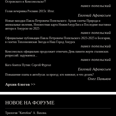
Островского в Комсомольске?!
павел попельский
Голая вечеринка Роснано 2015г. Итог.
Евгений Афанасьев
Новые находки Павла Петровича Попельского: Архив газеты Природа и
аномальные явления, Неизвестная карта НижнеАмурЛага и Последние выставки
автора в Амурске по 2025
павел попельский
Официальные публикации Павла Петровича Попельского 2023-2025 в Болгарии,
в газетах Тихоокеанская Звезда и Наш Город Амурск
павел попельский
Комсомольск официально продолжает отмечать День памяти жертв сталинских
репрессий: задумаемся...
павел попельский
Кого боится Путин: Сергей Фургал
Евгений Афанасьев
Повышение платы в автобусах за проезд: кто виноват, и что делать?
Олег Паньков
Архив блогов >>
НОВОЕ НА ФОРУМЕ
Трилогия "Китобои" А. Вахова.