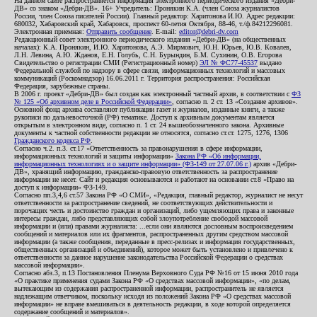
На данном сайте распространяется информация электронного периодического издания «Дебри-
ДВ» со знаком «Дебри-ДВ». 16+ Учредитель: Пронякин К.А. (член Союза журналистов
России, член Союза писателей России). Главный редактор: Харитонова И.Ю. Адрес редакции:
680032, Хабаровский край, Хабаровск, проспект 60-летия Октября, 88-46, т./ф.84212296081.
Электронная приемная:
Отправить сообщение
. E-mail:
editor@debri-dv.com
Редакционный совет электронного периодического издания «Дебри-ДВ» (на общественных
началах): К.А. Пронякин, И.Ю. Харитонова, А.Э. Мирмович, Ю.Н. Юрьев, Ю.В. Ковалев,
Л.Н. Левина, А.Ю. Жданов, Е.Н. Голубь, С.Н. Бурындин, Б.М. Сухинин, О.В. Егорова
Свидетельство о регистрации СМИ (Регистрационный номер)
ЭЛ № ФС77-45537
выдано
Федеральной службой по надзору в сфере связи, информационных технологий и массовых
коммуникаций (Роскомнадзор) 16.06.2011 г. Территория распространения: Российская
Федерация, зарубежные страны.
В 2006 г. проект «Дебри-ДВ» был создан как электронный частный архив, в соответствии с
ФЗ
№ 125 «Об архивном деле в Российской Федерации»
, согласно п. 2 ст. 13 «Создание архивов».
Основной фонд архива составляют публикации газет и журналов, изданные книги, а также
рукописи по дальневосточной (РФ) тематике. Доступ к архивным документам является
открытым в электронном виде, согласно п. 1 ст. 24 вышеобозначенного закона. Архивные
документы к частной собственности редакции не относятся, согласно ст.ст. 1275, 1276, 1306
Гражданского кодекса РФ
.
Согласно ч.2. п.3. ст.17 «Ответственность за правонарушения в сфере информации,
информационных технологий и защиты информации»
Закона РФ «Об информации,
информационных технологиях и о защите информации» (ФЗ-149 от 27.07.06 г.)
архив «Дебри-
ДВ», хранящий информацию, гражданско-правовую ответственность за распространение
информации не несет. Сайт и редакция основываются и работают на основании ст.8 «Право на
доступ к информации» ФЗ-149.
Согласно пп.3,4,6 ст.57 Закона РФ «О СМИ», «Редакция, главный редактор, журналист не несут
ответственности за распространение сведений, не соответствующих действительности и
порочащих честь и достоинство граждан и организаций, либо ущемляющих права и законные
интересы граждан, либо представляющих собой злоупотребление свободой массовой
информации и (или) правами журналиста: ...если они являются дословным воспроизведением
сообщений и материалов или их фрагментов, распространенных другим средством массовой
информации (а также сообщения, переданные в пресс-релизах и информация государственных,
общественных организаций и объединений), которое может быть установлено и привлечено к
ответственности за данное нарушение законодательства Российской Федерации о средствах
массовой информации».
Согласно абз.3, п.13 Постановления Пленума Верховного Суда РФ №16 от 15 июня 2010 года
«О практике применения судами Закона РФ «О средствах массовой информации», «по делам,
вытекающим из содержания распространенной информации, распространитель не является
надлежащим ответчиком, поскольку исходя из положений Закона РФ «О средствах массовой
информации» не вправе вмешиваться в деятельность редакции, в ходе которой определяется
содержание сообщений и материалов».