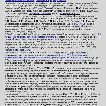
Пользовательское соглашение
,
Политика конфиденциальности
На данном сайте распространяется информация электронного периодического издания «Дебри-
ДВ» со знаком «Дебри-ДВ». 16+ Учредитель: Пронякин К.А. (член Союза журналистов
России, член Союза писателей России). Главный редактор: Харитонова И.Ю. Адрес редакции:
680032, Хабаровский край, Хабаровск, проспект 60-летия Октября, 88-46, т./ф.84212296081.
Электронная приемная:
Отправить сообщение
. E-mail:
editor@debri-dv.com
Редакционный совет электронного периодического издания «Дебри-ДВ» (на общественных
началах): К.А. Пронякин, И.Ю. Харитонова, А.Э. Мирмович, Ю.Н. Юрьев, Ю.В. Ковалев,
Л.Н. Левина, А.Ю. Жданов, Е.Н. Голубь, С.Н. Бурындин, Б.М. Сухинин, О.В. Егорова
Свидетельство о регистрации СМИ (Регистрационный номер)
ЭЛ № ФС77-45537
выдано
Федеральной службой по надзору в сфере связи, информационных технологий и массовых
коммуникаций (Роскомнадзор) 16.06.2011 г. Территория распространения: Российская
Федерация, зарубежные страны.
В 2006 г. проект «Дебри-ДВ» был создан как электронный частный архив, в соответствии с
ФЗ
№ 125 «Об архивном деле в Российской Федерации»
, согласно п. 2 ст. 13 «Создание архивов».
Основной фонд архива составляют публикации газет и журналов, изданные книги, а также
рукописи по дальневосточной (РФ) тематике. Доступ к архивным документам является
открытым в электронном виде, согласно п. 1 ст. 24 вышеобозначенного закона. Архивные
документы к частной собственности редакции не относятся, согласно ст.ст. 1275, 1276, 1306
Гражданского кодекса РФ
.
Согласно ч.2. п.3. ст.17 «Ответственность за правонарушения в сфере информации,
информационных технологий и защиты информации»
Закона РФ «Об информации,
информационных технологиях и о защите информации» (ФЗ-149 от 27.07.06 г.)
архив «Дебри-
ДВ», хранящий информацию, гражданско-правовую ответственность за распространение
информации не несет. Сайт и редакция основываются и работают на основании ст.8 «Право на
доступ к информации» ФЗ-149.
Согласно пп.3,4,6 ст.57 Закона РФ «О СМИ», «Редакция, главный редактор, журналист не несут
ответственности за распространение сведений, не соответствующих действительности и
порочащих честь и достоинство граждан и организаций, либо ущемляющих права и законные
интересы граждан, либо представляющих собой злоупотребление свободой массовой
информации и (или) правами журналиста: ...если они являются дословным воспроизведением
сообщений и материалов или их фрагментов, распространенных другим средством массовой
информации (а также сообщения, переданные в пресс-релизах и информация государственных,
общественных организаций и объединений), которое может быть установлено и привлечено к
ответственности за данное нарушение законодательства Российской Федерации о средствах
массовой информации».
Согласно абз.3, п.13 Постановления Пленума Верховного Суда РФ №16 от 15 июня 2010 года
«О практике применения судами Закона РФ «О средствах массовой информации», «по делам,
вытекающим из содержания распространенной информации, распространитель не является
надлежащим ответчиком, поскольку исходя из положений Закона РФ «О средствах массовой
информации» не вправе вмешиваться в деятельность редакции, в ходе которой определяется