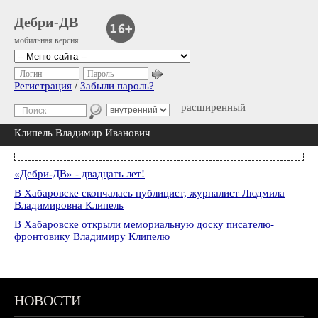
Дебри-ДВ
мобильная версия
Логин
Пароль
Регистрация
/
Забыли пароль?
расширенный
Клипель Владимир Иванович
«Дебри-ДВ» - двадцать лет!
В Хабаровске скончалась публицист, журналист Людмила
Владимировна Клипель
В Хабаровске открыли мемориальную доску писателю-
фронтовику Владимиру Клипелю
НОВОСТИ