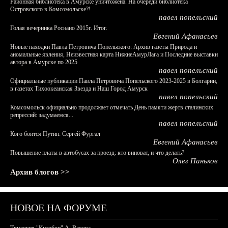
Районная библиотека в Амурске уничтожена. На очереди библиотека
Островского в Комсомольске?!
павел попельский
Голая вечеринка Роснано 2015г. Итог.
Евгений Афанасьев
Новые находки Павла Петровича Попельского: Архив газеты Природа и
аномальные явления, Неизвестная карта НижнеАмурЛага и Последние выставки
автора в Амурске по 2025
павел попельский
Официальные публикации Павла Петровича Попельского 2023-2025 в Болгарии,
в газетах Тихоокеанская Звезда и Наш Город Амурск
павел попельский
Комсомольск официально продолжает отмечать День памяти жертв сталинских
репрессий: задумаемся...
павел попельский
Кого боится Путин: Сергей Фургал
Евгений Афанасьев
Повышение платы в автобусах за проезд: кто виноват, и что делать?
Олег Паньков
Архив блогов >>
НОВОЕ НА ФОРУМЕ