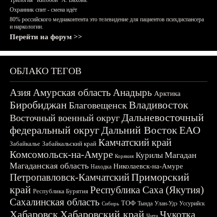
Трилогия "Китобои" А. Вахова.
Охранник спит - смена идёт
80% российского медиаконтента это телевидение для пациентов психдиспансера
и наркологии.
Перейти на форум >>
ОБЛАКО ТЕГОВ
Азия
Амурская область
Анадырь
Арктика
Биробиджан
Владивосток
Благовещенск
Дальневосточный
Восточный военный округ
федеральный округ
Дальний Восток
ЕАО
Камчатский край
Забайкалье
Забайкальский край
Комсомольск-на-Амуре
Магадан
Курилы
Корякия
Магаданская область
Николаевск-на-Амуре
Находка
Приморский
Петропавловск-Камчатский
край
Республика Саха (Якутия)
Республика Бурятия
Сахалинская область
ТОФ
Тында
Улан-Удэ
Уссурийск
Сибирь
Хабаровск
Хабаровский край
Чукотка
Чита