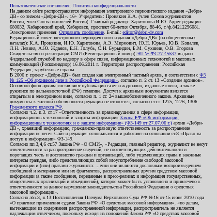
Пользовательское соглашение
,
Политика конфиденциальности
На данном сайте распространяется информация электронного периодического издания «Дебри-
ДВ» со знаком «Дебри-ДВ». 16+ Учредитель: Пронякин К.А. (член Союза журналистов
России, член Союза писателей России). Главный редактор: Харитонова И.Ю. Адрес редакции:
680032, Хабаровский край, Хабаровск, проспект 60-летия Октября, 88-46, т./ф.84212296081.
Электронная приемная:
Отправить сообщение
. E-mail:
editor@debri-dv.com
Редакционный совет электронного периодического издания «Дебри-ДВ» (на общественных
началах): К.А. Пронякин, И.Ю. Харитонова, А.Э. Мирмович, Ю.Н. Юрьев, Ю.В. Ковалев,
Л.Н. Левина, А.Ю. Жданов, Е.Н. Голубь, С.Н. Бурындин, Б.М. Сухинин, О.В. Егорова
Свидетельство о регистрации СМИ (Регистрационный номер)
ЭЛ № ФС77-45537
выдано
Федеральной службой по надзору в сфере связи, информационных технологий и массовых
коммуникаций (Роскомнадзор) 16.06.2011 г. Территория распространения: Российская
Федерация, зарубежные страны.
В 2006 г. проект «Дебри-ДВ» был создан как электронный частный архив, в соответствии с
ФЗ
№ 125 «Об архивном деле в Российской Федерации»
, согласно п. 2 ст. 13 «Создание архивов».
Основной фонд архива составляют публикации газет и журналов, изданные книги, а также
рукописи по дальневосточной (РФ) тематике. Доступ к архивным документам является
открытым в электронном виде, согласно п. 1 ст. 24 вышеобозначенного закона. Архивные
документы к частной собственности редакции не относятся, согласно ст.ст. 1275, 1276, 1306
Гражданского кодекса РФ
.
Согласно ч.2. п.3. ст.17 «Ответственность за правонарушения в сфере информации,
информационных технологий и защиты информации»
Закона РФ «Об информации,
информационных технологиях и о защите информации» (ФЗ-149 от 27.07.06 г.)
архив «Дебри-
ДВ», хранящий информацию, гражданско-правовую ответственность за распространение
информации не несет. Сайт и редакция основываются и работают на основании ст.8 «Право на
доступ к информации» ФЗ-149.
Согласно пп.3,4,6 ст.57 Закона РФ «О СМИ», «Редакция, главный редактор, журналист не несут
ответственности за распространение сведений, не соответствующих действительности и
порочащих честь и достоинство граждан и организаций, либо ущемляющих права и законные
интересы граждан, либо представляющих собой злоупотребление свободой массовой
информации и (или) правами журналиста: ...если они являются дословным воспроизведением
сообщений и материалов или их фрагментов, распространенных другим средством массовой
информации (а также сообщения, переданные в пресс-релизах и информация государственных,
общественных организаций и объединений), которое может быть установлено и привлечено к
ответственности за данное нарушение законодательства Российской Федерации о средствах
массовой информации».
Согласно абз.3, п.13 Постановления Пленума Верховного Суда РФ №16 от 15 июня 2010 года
«О практике применения судами Закона РФ «О средствах массовой информации», «по делам,
вытекающим из содержания распространенной информации, распространитель не является
надлежащим ответчиком, поскольку исходя из положений Закона РФ «О средствах массовой