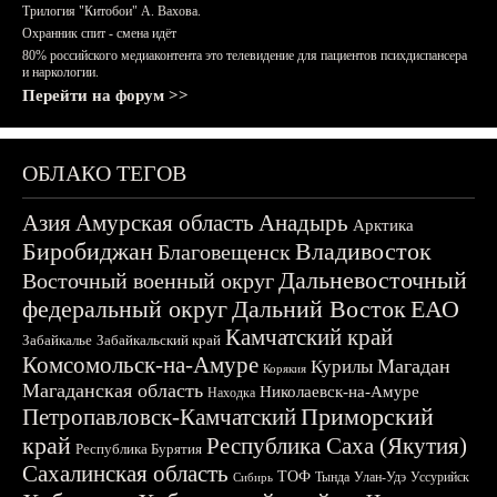
Трилогия "Китобои" А. Вахова.
Охранник спит - смена идёт
80% российского медиаконтента это телевидение для пациентов психдиспансера
и наркологии.
Перейти на форум >>
ОБЛАКО ТЕГОВ
Азия
Амурская область
Анадырь
Арктика
Биробиджан
Владивосток
Благовещенск
Дальневосточный
Восточный военный округ
федеральный округ
Дальний Восток
ЕАО
Камчатский край
Забайкалье
Забайкальский край
Комсомольск-на-Амуре
Магадан
Курилы
Корякия
Магаданская область
Николаевск-на-Амуре
Находка
Приморский
Петропавловск-Камчатский
край
Республика Саха (Якутия)
Республика Бурятия
Сахалинская область
ТОФ
Тында
Улан-Удэ
Уссурийск
Сибирь