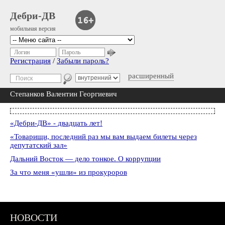
Дебри-ДВ
мобильная версия
Логин
Пароль
Регистрация
/
Забыли пароль?
расширенный
Степанков Валентин Георгиевич
«Дебри-ДВ» - двадцать лет!
«Товарищи, последний раз мы вам выдаем билеты через
депутатский зал»
Дальний Восток — дело тонкое. О коррупции
За что меня «ушли» из прокуроров
НОВОСТИ