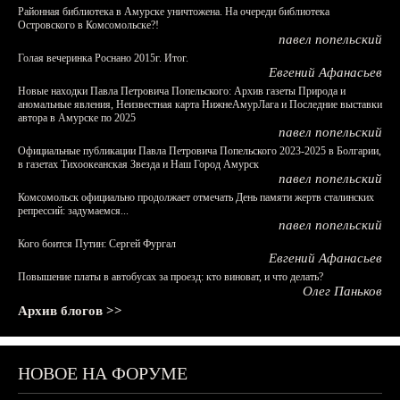
Районная библиотека в Амурске уничтожена. На очереди библиотека
Островского в Комсомольске?!
павел попельский
Голая вечеринка Роснано 2015г. Итог.
Евгений Афанасьев
Новые находки Павла Петровича Попельского: Архив газеты Природа и
аномальные явления, Неизвестная карта НижнеАмурЛага и Последние выставки
автора в Амурске по 2025
павел попельский
Официальные публикации Павла Петровича Попельского 2023-2025 в Болгарии,
в газетах Тихоокеанская Звезда и Наш Город Амурск
павел попельский
Комсомольск официально продолжает отмечать День памяти жертв сталинских
репрессий: задумаемся...
павел попельский
Кого боится Путин: Сергей Фургал
Евгений Афанасьев
Повышение платы в автобусах за проезд: кто виноват, и что делать?
Олег Паньков
Архив блогов >>
НОВОЕ НА ФОРУМЕ