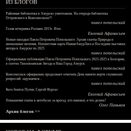
ИЗ БЛОГОВ
Районная библиотека в Амурске уничтожена. На очереди библиотека
Островского в Комсомольске?!
павел попельский
Голая вечеринка Роснано 2015г. Итог.
Евгений Афанасьев
Новые находки Павла Петровича Попельского: Архив газеты Природа и
аномальные явления, Неизвестная карта НижнеАмурЛага и Последние выставки
автора в Амурске по 2025
павел попельский
Официальные публикации Павла Петровича Попельского 2023-2025 в Болгарии,
в газетах Тихоокеанская Звезда и Наш Город Амурск
павел попельский
Комсомольск официально продолжает отмечать День памяти жертв сталинских
репрессий: задумаемся...
павел попельский
Кого боится Путин: Сергей Фургал
Евгений Афанасьев
Повышение платы в автобусах за проезд: кто виноват, и что делать?
Олег Паньков
Архив блогов >>