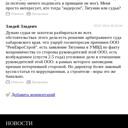
(и поэтому ничего подписать в принципе не мог). Меня
просто интересует, кто тогда "андерсен", Тягунин или судья?
Ответить
Цитировать
Злодей Злодеич
03.07.2014 20:56:34
Думаю судья не захотела разбираться во всех
обстоятельствах этого дела-есть решение арбитражного суда
хабаровского края. что ущерб госинтересам причинен ООО
"РемЕвроСтрой". есть заявление Тягунина в УМВД по факту
мощенничества со стороны руководителей этой ООО, есть
возбужденное (спустя 2.5 года) уголовное дело в отношении
руководителей этой ООО. в рамках которого заповедник
признан потерпевшей стороной. Но директор более лакомый
кусок-статья то коррупционная. а строители - воры это же
банально.
Ответить
Цитировать
Добавить комментарий
НОВОСТИ