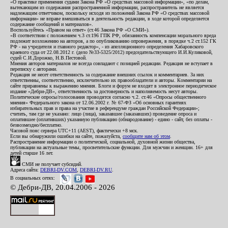
«О практике применения судами Закона РФ «О средствах массовой информации», «по делам,
вытекающим из содержания распространенной информации, распространитель не является
надлежащим ответчиком, поскольку исходя из положений Закона РФ «О средствах массовой
информации» не вправе вмешиваться в деятельность редакции, в ходе которой определяется
содержание сообщений и материалов».
Воспользуйтесь «Правом на ответ» (ст.46 Закона РФ «О СМИ»).
«В соответствии с положением ч.3 ст.196 ГПК РФ, обязанность компенсации морального вреда
подлежит возложению на авторов, а по опубликованию опровержения, в порядке ч.2 ст.152 ГК
РФ - на учредителя и главного редактор», - из апелляционного определения Хабаровского
краевого суда от 22.08.2012 г. (дело №33-5325/2012) председательствующего И.И.Куликовой,
судей С.И.Дорожко, Н.В.Пестовой.
Мнения авторов материалов не всегда совпадают с позицией редакции. Редакция не вступает в
переписку с авторами.
Редакция не несет ответственность за содержание внешних ссылок и комментариев. За них
ответственны, соответственно, исключительно их правообладатели и авторы. Комментарии на
сайте приравнены к выражению мнения. Блоги и форум не входят в электронное периодическое
издание «Дебри-ДВ», ответственность за достоверность и наполняемость несут авторы.
Политические опросы/голосования проводятся согласно ч.2. ст.46 «Опросы общественного
мнения» Федерального закона от 12.06.2002 г. № 67-ФЗ «Об основных гарантиях
избирательных прав и права на участие в референдуме граждан Российской Федерации»;
считать, там где не указано: лицо (лица), заказавшее (заказавших) проведение опроса и
оплатившее (оплативших) указанную публикацию (обнародование) - едино - сайт, без оплаты -
безвозмездно/бесплатно.
Часовой пояс сервера UTC+11 (AEST), фактически +8 мск.
Если вы обнаружили ошибки на сайте, пожалуйста,
сообщите нам об этом
.
Распространение информации о политической, социальной, духовной жизни общества,
публикации на актуальные темы, просветительские функции. Для мужчин и женщин. 16+ для
детей старше 16 лет.
СМИ не получает субсидий.
Адреса сайта:
DEBRI-DV.COM
,
DEBRI-DV.RU
.
В социальных сетях:
© Дебри-ДВ, 20.04.2006 - 2026