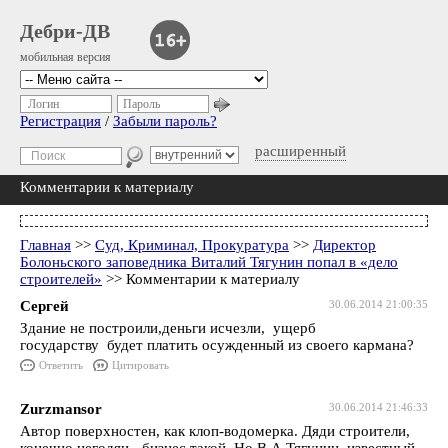
Дебри-ДВ
мобильная версия
Логин
Пароль
Регистрация
/
Забыли пароль?
расширенный
Комментарии к материалу
Главная
>>
Суд, Криминал, Прокуратура
>>
Директор
Болоньского заповедника Виталий Тягунин попал в «дело
строителей»
>> Комментарии к материалу
Сергей
30.06.2014 21:00:35
Здание не построили,деньги исчезли, ущерб
государству будет платить осужденный из своего кармана?
Ответить
Цитировать
Zurzmansor
30.06.2014 21:46:33
Автор поверхностен, как клоп-водомерка. Дяди строители,