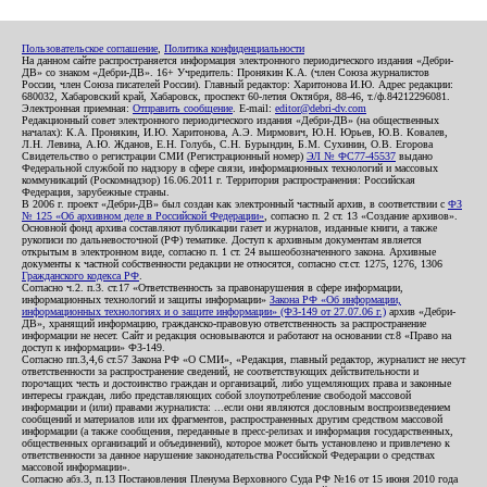
Пользовательское соглашение
,
Политика конфиденциальности
На данном сайте распространяется информация электронного периодического издания «Дебри-
ДВ» со знаком «Дебри-ДВ». 16+ Учредитель: Пронякин К.А. (член Союза журналистов
России, член Союза писателей России). Главный редактор: Харитонова И.Ю. Адрес редакции:
680032, Хабаровский край, Хабаровск, проспект 60-летия Октября, 88-46, т./ф.84212296081.
Электронная приемная:
Отправить сообщение
. E-mail:
editor@debri-dv.com
Редакционный совет электронного периодического издания «Дебри-ДВ» (на общественных
началах): К.А. Пронякин, И.Ю. Харитонова, А.Э. Мирмович, Ю.Н. Юрьев, Ю.В. Ковалев,
Л.Н. Левина, А.Ю. Жданов, Е.Н. Голубь, С.Н. Бурындин, Б.М. Сухинин, О.В. Егорова
Свидетельство о регистрации СМИ (Регистрационный номер)
ЭЛ № ФС77-45537
выдано
Федеральной службой по надзору в сфере связи, информационных технологий и массовых
коммуникаций (Роскомнадзор) 16.06.2011 г. Территория распространения: Российская
Федерация, зарубежные страны.
В 2006 г. проект «Дебри-ДВ» был создан как электронный частный архив, в соответствии с
ФЗ
№ 125 «Об архивном деле в Российской Федерации»
, согласно п. 2 ст. 13 «Создание архивов».
Основной фонд архива составляют публикации газет и журналов, изданные книги, а также
рукописи по дальневосточной (РФ) тематике. Доступ к архивным документам является
открытым в электронном виде, согласно п. 1 ст. 24 вышеобозначенного закона. Архивные
документы к частной собственности редакции не относятся, согласно ст.ст. 1275, 1276, 1306
Гражданского кодекса РФ
.
Согласно ч.2. п.3. ст.17 «Ответственность за правонарушения в сфере информации,
информационных технологий и защиты информации»
Закона РФ «Об информации,
информационных технологиях и о защите информации» (ФЗ-149 от 27.07.06 г.)
архив «Дебри-
ДВ», хранящий информацию, гражданско-правовую ответственность за распространение
информации не несет. Сайт и редакция основываются и работают на основании ст.8 «Право на
доступ к информации» ФЗ-149.
Согласно пп.3,4,6 ст.57 Закона РФ «О СМИ», «Редакция, главный редактор, журналист не несут
ответственности за распространение сведений, не соответствующих действительности и
порочащих честь и достоинство граждан и организаций, либо ущемляющих права и законные
интересы граждан, либо представляющих собой злоупотребление свободой массовой
информации и (или) правами журналиста: ...если они являются дословным воспроизведением
сообщений и материалов или их фрагментов, распространенных другим средством массовой
информации (а также сообщения, переданные в пресс-релизах и информация государственных,
общественных организаций и объединений), которое может быть установлено и привлечено к
ответственности за данное нарушение законодательства Российской Федерации о средствах
массовой информации».
Согласно абз.3, п.13 Постановления Пленума Верховного Суда РФ №16 от 15 июня 2010 года