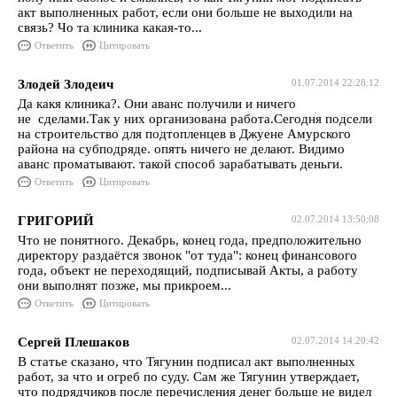
акт выполненных работ, если они больше не выходили на
связь? Чо та клиника какая-то...
Ответить
Цитировать
Злодей Злодеич
01.07.2014 22:28:12
Да какя клиника?. Они аванс получили и ничего
не сделами.Так у них организована работа.Сегодня подсели
на строительство для подтопленцев в Джуене Амурского
района на субподряде. опять ничего не делают. Видимо
аванс проматывают. такой способ зарабатывать деньги.
Ответить
Цитировать
ГРИГОРИЙ
02.07.2014 13:50:08
Что не понятного. Декабрь, конец года, предположительно
директору раздаётся звонок "от туда": конец финансового
года, объект не переходящий, подписывай Акты, а работу
они выполнят позже, мы прикроем...
Ответить
Цитировать
Сергей Плешаков
02.07.2014 14:20:42
В статье сказано, что Тягунин подписал акт выполненных
работ, за что и огреб по суду. Сам же Тягунин утверждает,
что подрядчиков после перечисления денег больше не видел