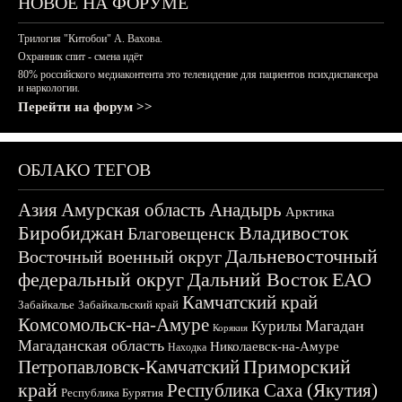
НОВОЕ НА ФОРУМЕ
Трилогия "Китобои" А. Вахова.
Охранник спит - смена идёт
80% российского медиаконтента это телевидение для пациентов психдиспансера
и наркологии.
Перейти на форум >>
ОБЛАКО ТЕГОВ
Азия
Амурская область
Анадырь
Арктика
Биробиджан
Владивосток
Благовещенск
Дальневосточный
Восточный военный округ
федеральный округ
Дальний Восток
ЕАО
Камчатский край
Забайкалье
Забайкальский край
Комсомольск-на-Амуре
Магадан
Курилы
Корякия
Магаданская область
Николаевск-на-Амуре
Находка
Приморский
Петропавловск-Камчатский
край
Республика Саха (Якутия)
Республика Бурятия