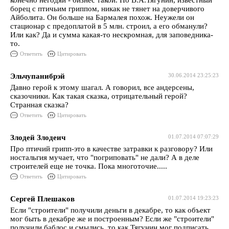
конечно негодяи - бизнес такой. Но В.А.Тягунин, известный
борец с птичьим гриппом, никак не тянет на доверчивого
Айболита. Он больше на Бармалея похож. Неужели он
стационар с предоплатой в 5 млн. строил, а его обманули?
Или как? Да и сумма какая-то нескромная, для заповедника-
то.
Ответить
Цитировать
Эльчупанибрэй
30.06.2014 23:25:23
Давно герой к этому шагал. А говорил, все андерсены,
сказочники. Как такая сказка, отрицательный герой?
Странная сказка?
Ответить
Цитировать
Злодей Злодеич
01.07.2014 07:07:29
Про птичий грипп-это в качестве затравки к разговору? Или
ностальгия мучает, что "погриповать" не дали? А в деле
строителей еще не точка. Пока многоточие.....
Ответить
Цитировать
Сергей Плешаков
01.07.2014 19:23:23
Если "строители" получили деньги в декабре, то как объект
мог быть в декабре же и построенным? Если же "строители"
получили баблос и смылись, то как Тягунин мог подписать