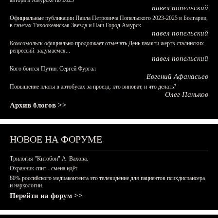
автора в Амурске по 2025
павел попельский
Официальные публикации Павла Петровича Попельского 2023-2025 в Болгарии,
в газетах Тихоокеанская Звезда и Наш Город Амурск
павел попельский
Комсомольск официально продолжает отмечать День памяти жертв сталинских
репрессий: задумаемся...
павел попельский
Кого боится Путин: Сергей Фургал
Евгений Афанасьев
Повышение платы в автобусах за проезд: кто виноват, и что делать?
Олег Паньков
Архив блогов >>
НОВОЕ НА ФОРУМЕ
Трилогия "Китобои" А. Вахова.
Охранник спит - смена идёт
80% российского медиаконтента это телевидение для пациентов психдиспансера
и наркологии.
Перейти на форум >>