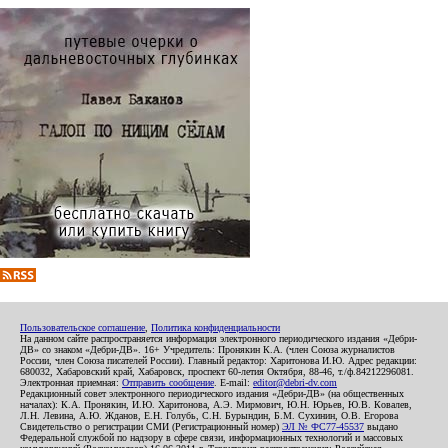
Пользовательское соглашение
,
Политика конфиденциальности
На данном сайте распространяется информация электронного периодического издания «Дебри-
ДВ» со знаком «Дебри-ДВ». 16+ Учредитель: Пронякин К.А. (член Союза журналистов
России, член Союза писателей России). Главный редактор: Харитонова И.Ю. Адрес редакции:
680032, Хабаровский край, Хабаровск, проспект 60-летия Октября, 88-46, т./ф.84212296081.
Электронная приемная:
Отправить сообщение
. E-mail:
editor@debri-dv.com
Редакционный совет электронного периодического издания «Дебри-ДВ» (на общественных
началах): К.А. Пронякин, И.Ю. Харитонова, А.Э. Мирмович, Ю.Н. Юрьев, Ю.В. Ковалев,
Л.Н. Левина, А.Ю. Жданов, Е.Н. Голубь, С.Н. Бурындин, Б.М. Сухинин, О.В. Егорова
Свидетельство о регистрации СМИ (Регистрационный номер)
ЭЛ № ФС77-45537
выдано
Федеральной службой по надзору в сфере связи, информационных технологий и массовых