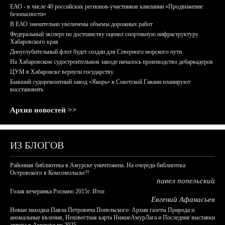
ЕАО - в числе 40 российских регионов-участников кампании «Продвижение
безопасности»
В ЕАО значительно увеличены объемы дорожных работ
Федеральный эксперт по достоинству оценил спортивную инфраструктуру
Хабаровского края
Дноуглубительный флот будет создан для Северного морского пути
На Хабаровском судостроительном заводе началось производство дебаркадеров
ЦУМ в Хабаровске вернули государству
Бывший судоремонтный завод «Якорь» в Советской Гавани планируют
восстановить
Архив новостей >>
ИЗ БЛОГОВ
Районная библиотека в Амурске уничтожена. На очереди библиотека
Островского в Комсомольске?!
павел попельский
Голая вечеринка Роснано 2015г. Итог.
Евгений Афанасьев
Новые находки Павла Петровича Попельского: Архив газеты Природа и
аномальные явления, Неизвестная карта НижнеАмурЛага и Последние выставки