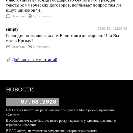
- настоящие!))) Когда государство секретит от граждан
тексты коммерческих договоров, всплывает вопрос там ли
ищут шпионов?)))
Ответить
Цитировать
simply
25.03.2014 22:38:45
Господин полковник, ждём Ваших комментариев. Или Вы
уже в Крыму?
Ответить
Цитировать
Добавить комментарий
НОВОСТИ
07.08.2026
ЕАО станет пилотным регионом нового проекта Мастерской управления
«Сенеж»
В Хабаровском крае быстрее всего растут зарплаты у административного
персонала и рабочих
В ЕАО обсудили стратегию сохранения исторической памяти