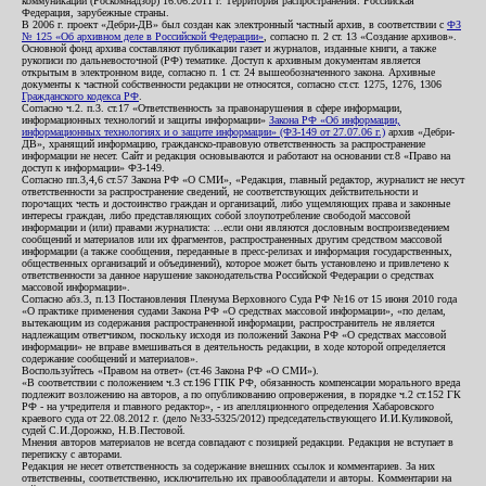
коммуникаций (Роскомнадзор) 16.06.2011 г. Территория распространения: Российская
Федерация, зарубежные страны.
В 2006 г. проект «Дебри-ДВ» был создан как электронный частный архив, в соответствии с
ФЗ
№ 125 «Об архивном деле в Российской Федерации»
, согласно п. 2 ст. 13 «Создание архивов».
Основной фонд архива составляют публикации газет и журналов, изданные книги, а также
рукописи по дальневосточной (РФ) тематике. Доступ к архивным документам является
открытым в электронном виде, согласно п. 1 ст. 24 вышеобозначенного закона. Архивные
документы к частной собственности редакции не относятся, согласно ст.ст. 1275, 1276, 1306
Гражданского кодекса РФ
.
Согласно ч.2. п.3. ст.17 «Ответственность за правонарушения в сфере информации,
информационных технологий и защиты информации»
Закона РФ «Об информации,
информационных технологиях и о защите информации» (ФЗ-149 от 27.07.06 г.)
архив «Дебри-
ДВ», хранящий информацию, гражданско-правовую ответственность за распространение
информации не несет. Сайт и редакция основываются и работают на основании ст.8 «Право на
доступ к информации» ФЗ-149.
Согласно пп.3,4,6 ст.57 Закона РФ «О СМИ», «Редакция, главный редактор, журналист не несут
ответственности за распространение сведений, не соответствующих действительности и
порочащих честь и достоинство граждан и организаций, либо ущемляющих права и законные
интересы граждан, либо представляющих собой злоупотребление свободой массовой
информации и (или) правами журналиста: ...если они являются дословным воспроизведением
сообщений и материалов или их фрагментов, распространенных другим средством массовой
информации (а также сообщения, переданные в пресс-релизах и информация государственных,
общественных организаций и объединений), которое может быть установлено и привлечено к
ответственности за данное нарушение законодательства Российской Федерации о средствах
массовой информации».
Согласно абз.3, п.13 Постановления Пленума Верховного Суда РФ №16 от 15 июня 2010 года
«О практике применения судами Закона РФ «О средствах массовой информации», «по делам,
вытекающим из содержания распространенной информации, распространитель не является
надлежащим ответчиком, поскольку исходя из положений Закона РФ «О средствах массовой
информации» не вправе вмешиваться в деятельность редакции, в ходе которой определяется
содержание сообщений и материалов».
Воспользуйтесь «Правом на ответ» (ст.46 Закона РФ «О СМИ»).
«В соответствии с положением ч.3 ст.196 ГПК РФ, обязанность компенсации морального вреда
подлежит возложению на авторов, а по опубликованию опровержения, в порядке ч.2 ст.152 ГК
РФ - на учредителя и главного редактор», - из апелляционного определения Хабаровского
краевого суда от 22.08.2012 г. (дело №33-5325/2012) председательствующего И.И.Куликовой,
судей С.И.Дорожко, Н.В.Пестовой.
Мнения авторов материалов не всегда совпадают с позицией редакции. Редакция не вступает в
переписку с авторами.
Редакция не несет ответственность за содержание внешних ссылок и комментариев. За них
ответственны, соответственно, исключительно их правообладатели и авторы. Комментарии на