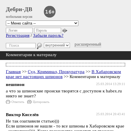
Дебри-ДВ
мобильная версия
Логин
Пароль
Регистрация
/
Забыли пароль?
расширенный
Комментарии к материалу
Главная
>>
Суд, Криминал, Прокуратура
>>
В Хабаровском
крае нет настоящих шпионов
>> Комментарии к материалу
нешпион
25.03.2014 13:29:11
а что за шпионские происки творятся с доступом к habex.ru
никто не знает?
Ответить
Цитировать
Виктор Киселёв
25.03.2014 20:43:41
Не так озаглавили статью)))
Если шпионов не нашли - то все шпионы в Хабаровском крае