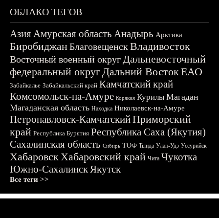
ОБЛАКО ТЕГОВ
Азия
Амурская область
Анадырь
Арктика
Биробиджан
Владивосток
Благовещенск
Дальневосточный
Восточный военный округ
федеральный округ
Дальний Восток
ЕАО
Камчатский край
Забайкалье
Забайкальский край
Комсомольск-на-Амуре
Магадан
Курилы
Корякия
Магаданская область
Николаевск-на-Амуре
Находка
Приморский
Петропавловск-Камчатский
край
Республика Саха (Якутия)
Республика Бурятия
Сахалинская область
ТОФ
Тында
Улан-Удэ
Уссурийск
Сибирь
Хабаровск
Хабаровский край
Чукотка
Чита
Южно-Сахалинск
Якутск
Все теги >>