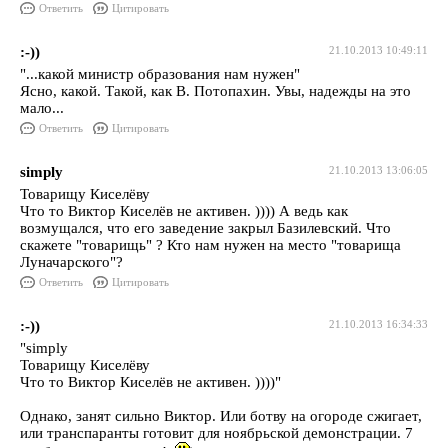
Ответить
Цитировать
:-))
21.10.2013 10:49:11
"...какой министр образования нам нужен"
Ясно, какой. Такой, как В. Потопахин. Увы, надежды на это
мало...
Ответить
Цитировать
simply
21.10.2013 13:06:05
Товарищу Киселёву
Что то Виктор Киселёв не активен. )))) А ведь как
возмущался, что его заведение закрыл Базилевский. Что
скажете "товарищь" ? Кто нам нужен на место "товарища
Луначарского"?
Ответить
Цитировать
:-))
21.10.2013 16:34:33
"simply
Товарищу Киселёву
Что то Виктор Киселёв не активен. ))))"
Однако, занят сильно Виктор. Или ботву на огороде сжигает,
или транспаранты готовит для ноябрьской демонстрации. 7