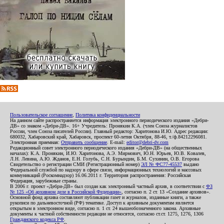
Пользовательское соглашение
,
Политика конфиденциальности
На данном сайте распространяется информация электронного периодического издания «Дебри-
ДВ» со знаком «Дебри-ДВ». 16+ Учредитель: Пронякин К.А. (член Союза журналистов
России, член Союза писателей России). Главный редактор: Харитонова И.Ю. Адрес редакции:
680032, Хабаровский край, Хабаровск, проспект 60-летия Октября, 88-46, т./ф.84212296081.
Электронная приемная:
Отправить сообщение
. E-mail:
editor@debri-dv.com
Редакционный совет электронного периодического издания «Дебри-ДВ» (на общественных
началах): К.А. Пронякин, И.Ю. Харитонова, А.Э. Мирмович, Ю.Н. Юрьев, Ю.В. Ковалев,
Л.Н. Левина, А.Ю. Жданов, Е.Н. Голубь, С.Н. Бурындин, Б.М. Сухинин, О.В. Егорова
Свидетельство о регистрации СМИ (Регистрационный номер)
ЭЛ № ФС77-45537
выдано
Федеральной службой по надзору в сфере связи, информационных технологий и массовых
коммуникаций (Роскомнадзор) 16.06.2011 г. Территория распространения: Российская
Федерация, зарубежные страны.
В 2006 г. проект «Дебри-ДВ» был создан как электронный частный архив, в соответствии с
ФЗ
№ 125 «Об архивном деле в Российской Федерации»
, согласно п. 2 ст. 13 «Создание архивов».
Основной фонд архива составляют публикации газет и журналов, изданные книги, а также
рукописи по дальневосточной (РФ) тематике. Доступ к архивным документам является
открытым в электронном виде, согласно п. 1 ст. 24 вышеобозначенного закона. Архивные
документы к частной собственности редакции не относятся, согласно ст.ст. 1275, 1276, 1306
Гражданского кодекса РФ
.