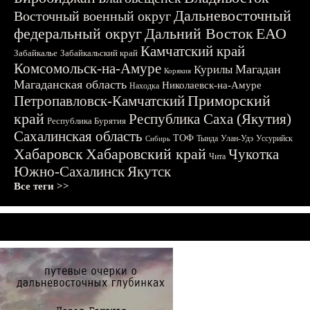
Дальневосточный
Восточный военный округ
федеральный округ
Дальний Восток
ЕАО
Камчатский край
Забайкалье
Забайкальский край
Комсомольск-на-Амуре
Магадан
Курилы
Корякия
Магаданская область
Николаевск-на-Амуре
Находка
Приморский
Петропавловск-Камчатский
край
Республика Саха (Якутия)
Республика Бурятия
Сахалинская область
ТОФ
Тында
Улан-Удэ
Уссурийск
Сибирь
Хабаровск
Хабаровский край
Чукотка
Чита
Южно-Сахалинск
Якутск
Все теги >>