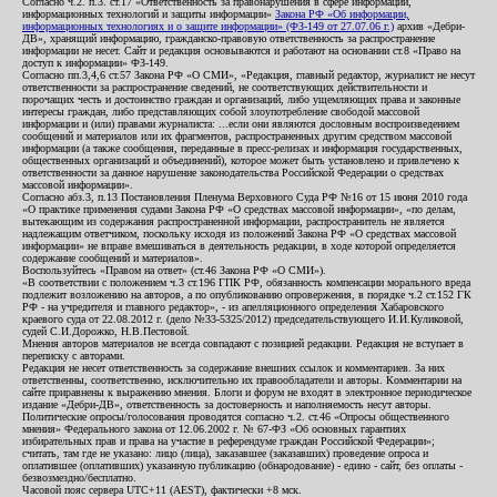
Согласно ч.2. п.3. ст.17 «Ответственность за правонарушения в сфере информации,
информационных технологий и защиты информации»
Закона РФ «Об информации,
информационных технологиях и о защите информации» (ФЗ-149 от 27.07.06 г.)
архив «Дебри-
ДВ», хранящий информацию, гражданско-правовую ответственность за распространение
информации не несет. Сайт и редакция основываются и работают на основании ст.8 «Право на
доступ к информации» ФЗ-149.
Согласно пп.3,4,6 ст.57 Закона РФ «О СМИ», «Редакция, главный редактор, журналист не несут
ответственности за распространение сведений, не соответствующих действительности и
порочащих честь и достоинство граждан и организаций, либо ущемляющих права и законные
интересы граждан, либо представляющих собой злоупотребление свободой массовой
информации и (или) правами журналиста: ...если они являются дословным воспроизведением
сообщений и материалов или их фрагментов, распространенных другим средством массовой
информации (а также сообщения, переданные в пресс-релизах и информация государственных,
общественных организаций и объединений), которое может быть установлено и привлечено к
ответственности за данное нарушение законодательства Российской Федерации о средствах
массовой информации».
Согласно абз.3, п.13 Постановления Пленума Верховного Суда РФ №16 от 15 июня 2010 года
«О практике применения судами Закона РФ «О средствах массовой информации», «по делам,
вытекающим из содержания распространенной информации, распространитель не является
надлежащим ответчиком, поскольку исходя из положений Закона РФ «О средствах массовой
информации» не вправе вмешиваться в деятельность редакции, в ходе которой определяется
содержание сообщений и материалов».
Воспользуйтесь «Правом на ответ» (ст.46 Закона РФ «О СМИ»).
«В соответствии с положением ч.3 ст.196 ГПК РФ, обязанность компенсации морального вреда
подлежит возложению на авторов, а по опубликованию опровержения, в порядке ч.2 ст.152 ГК
РФ - на учредителя и главного редактор», - из апелляционного определения Хабаровского
краевого суда от 22.08.2012 г. (дело №33-5325/2012) председательствующего И.И.Куликовой,
судей С.И.Дорожко, Н.В.Пестовой.
Мнения авторов материалов не всегда совпадают с позицией редакции. Редакция не вступает в
переписку с авторами.
Редакция не несет ответственность за содержание внешних ссылок и комментариев. За них
ответственны, соответственно, исключительно их правообладатели и авторы. Комментарии на
сайте приравнены к выражению мнения. Блоги и форум не входят в электронное периодическое
издание «Дебри-ДВ», ответственность за достоверность и наполняемость несут авторы.
Политические опросы/голосования проводятся согласно ч.2. ст.46 «Опросы общественного
мнения» Федерального закона от 12.06.2002 г. № 67-ФЗ «Об основных гарантиях
избирательных прав и права на участие в референдуме граждан Российской Федерации»;
считать, там где не указано: лицо (лица), заказавшее (заказавших) проведение опроса и
оплатившее (оплативших) указанную публикацию (обнародование) - едино - сайт, без оплаты -
безвозмездно/бесплатно.
Часовой пояс сервера UTC+11 (AEST), фактически +8 мск.