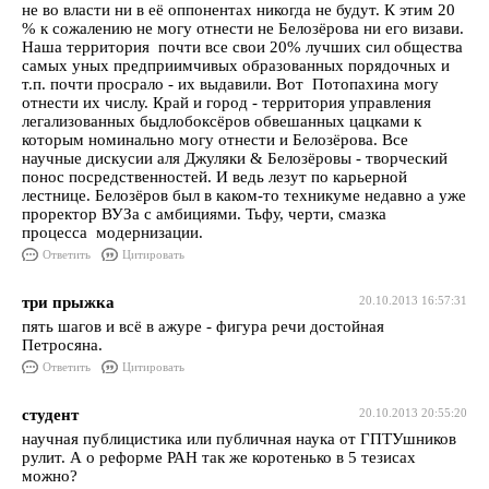
не во власти ни в её оппонентах никогда не будут. К этим 20
% к сожалению не могу отнести не Белозёрова ни его визави.
Наша территория почти все свои 20% лучших сил общества
самых уных предприимчивых образованных порядочных и
т.п. почти просрало - их выдавили. Вот Потопахина могу
отнести их числу. Край и город - территория управления
легализованных быдлобоксёров обвешанных цацками к
которым номинально могу отнести и Белозёрова. Все
научные дискусии аля Джуляки & Белозёровы - творческий
понос посредственностей. И ведь лезут по карьерной
лестнице. Белозёров был в каком-то техникуме недавно а уже
проректор ВУЗа с амбициями. Тьфу, черти, смазка
процесса модернизации.
Ответить
Цитировать
три прыжка
20.10.2013 16:57:31
пять шагов и всё в ажуре - фигура речи достойная
Петросяна.
Ответить
Цитировать
студент
20.10.2013 20:55:20
научная публицистика или публичная наука от ГПТУшников
рулит. А о реформе РАН так же коротенько в 5 тезисах
можно?