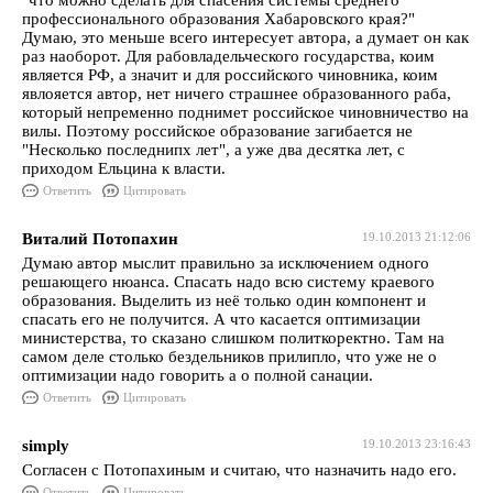
"что можно сделать для спасения системы среднего
профессионального образования Хабаровского края?"
Думаю, это меньше всего интересует автора, а думает он как
раз наоборот. Для рабовладельческого государства, коим
является РФ, а значит и для российского чиновника, коим
явлояется автор, нет ничего страшнее образованного раба,
который непременно поднимет российское чиновничество на
вилы. Поэтому российское образование загибается не
"Несколько последнипх лет", а уже два десятка лет, с
приходом Ельцина к власти.
Ответить
Цитировать
Виталий Потопахин
19.10.2013 21:12:06
Думаю автор мыслит правильно за исключением одного
решающего нюанса. Спасать надо всю систему краевого
образования. Выделить из неё только один компонент и
спасать его не получится. А что касается оптимизации
министерства, то сказано слишком политкоректно. Там на
самом деле столько бездельников прилипло, что уже не о
оптимизации надо говорить а о полной санации.
Ответить
Цитировать
simply
19.10.2013 23:16:43
Согласен с Потопахиным и считаю, что назначить надо его.
Ответить
Цитировать