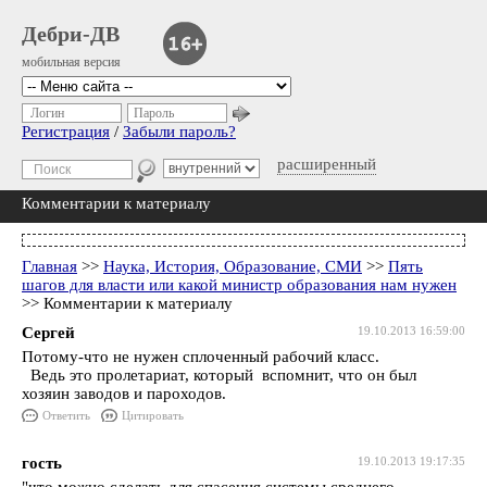
Дебри-ДВ
мобильная версия
Логин
Пароль
Регистрация
/
Забыли пароль?
расширенный
Комментарии к материалу
Главная
>>
Наука, История, Образование, СМИ
>>
Пять
шагов для власти или какой министр образования нам нужен
>> Комментарии к материалу
Сергей
19.10.2013 16:59:00
Потому-что не нужен сплоченный рабочий класс.
Ведь это пролетариат, который вспомнит, что он был
хозяин заводов и пароходов.
Ответить
Цитировать
гость
19.10.2013 19:17:35