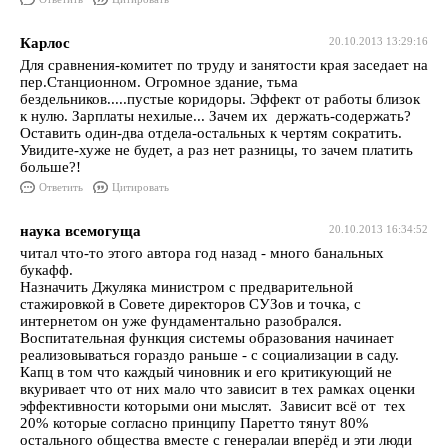
Карлос
20.10.2013 13:29:16
Для сравнения-комитет по труду и занятости края заседает на
пер.Станционном. Огромное здание, тьма
бездельников.....пустые коридоры. Эффект от работы близок
к нулю. Зарплаты нехилые... Зачем их держать-содержать?
Оставить один-два отдела-остальных к чертям сократить.
Увидите-хуже не будет, а раз нет разницы, то зачем платить
больше?!
Ответить
Цитировать
наука всемогуща
20.10.2013 16:34:52
читал что-то этого автора год назад - много банальных
букафф.
Назначить Джуляка министром с предварительной
стажировкой в Совете директоров СУЗов и точка, с
интернетом он уже фундаментально разобрался.
Воспитательная функция системы образования начинает
реализовываться гораздо раньше - с социализации в саду.
Капц в том что каждый чиновник и его критикующий не
вкуривает что от них мало что зависит в тех рамках оценки
эффективности которыми они мыслят. Зависит всё от тех
20% которые согласно принципу Паретто тянут 80%
остального общества вместе с генералаи вперёд и эти люди