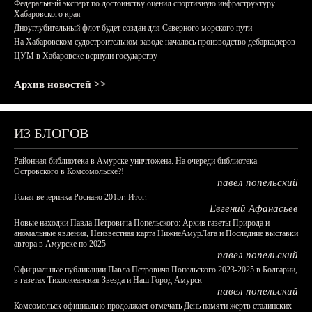
Федеральный эксперт по достоинству оценил спортивную инфраструктуру
Хабаровского края
Дноуглубительный флот будет создан для Северного морского пути
На Хабаровском судостроительном заводе началось производство дебаркадеров
ЦУМ в Хабаровске вернули государству
Архив новостей >>
ИЗ БЛОГОВ
Районная библиотека в Амурске уничтожена. На очереди библиотека
Островского в Комсомольске?!
павел попельский
Голая вечеринка Роснано 2015г. Итог.
Евгений Афанасьев
Новые находки Павла Петровича Попельского: Архив газеты Природа и
аномальные явления, Неизвестная карта НижнеАмурЛага и Последние выставки
автора в Амурске по 2025
павел попельский
Официальные публикации Павла Петровича Попельского 2023-2025 в Болгарии,
в газетах Тихоокеанская Звезда и Наш Город Амурск
павел попельский
Комсомольск официально продолжает отмечать День памяти жертв сталинских