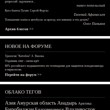
репрессий: задумаемся...
павел попельский
Кого боится Путин: Сергей Фургал
Евгений Афанасьев
Повышение платы в автобусах за проезд: кто виноват, и что делать?
Олег Паньков
Архив блогов >>
НОВОЕ НА ФОРУМЕ
Трилогия "Китобои" А. Вахова.
Охранник спит - смена идёт
80% российского медиаконтента это телевидение для пациентов психдиспансера
и наркологии.
Перейти на форум >>
ОБЛАКО ТЕГОВ
Азия
Амурская область
Анадырь
Арктика
Биробиджан
Владивосток
Благовещенск