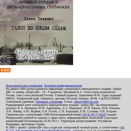
Пользовательское соглашение
,
Политика конфиденциальности
На данном сайте распространяется информация электронного периодического издания «Дебри-
ДВ» со знаком «Дебри-ДВ». 16+ Учредитель: Пронякин К.А. (член Союза журналистов
России, член Союза писателей России). Главный редактор: Харитонова И.Ю. Адрес редакции:
680032, Хабаровский край, Хабаровск, проспект 60-летия Октября, 88-46, т./ф.84212296081.
Электронная приемная:
Отправить сообщение
. E-mail:
editor@debri-dv.com
Редакционный совет электронного периодического издания «Дебри-ДВ» (на общественных
началах): К.А. Пронякин, И.Ю. Харитонова, А.Э. Мирмович, Ю.Н. Юрьев, Ю.В. Ковалев,
Л.Н. Левина, А.Ю. Жданов, Е.Н. Голубь, С.Н. Бурындин, Б.М. Сухинин, О.В. Егорова
Свидетельство о регистрации СМИ (Регистрационный номер)
ЭЛ № ФС77-45537
выдано
Федеральной службой по надзору в сфере связи, информационных технологий и массовых
коммуникаций (Роскомнадзор) 16.06.2011 г. Территория распространения: Российская
Федерация, зарубежные страны.
В 2006 г. проект «Дебри-ДВ» был создан как электронный частный архив, в соответствии с
ФЗ
№ 125 «Об архивном деле в Российской Федерации»
, согласно п. 2 ст. 13 «Создание архивов».