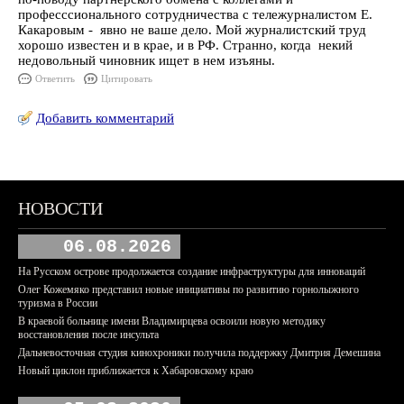
професссионального сотрудничества с тележурналистом Е.
Какаровым - явно не ваше дело. Мой журналистский труд
хорошо известен и в крае, и в РФ. Странно, когда некий
недовольный чиновник ищет в нем изъяны.
Ответить
Цитировать
Добавить комментарий
НОВОСТИ
06.08.2026
На Русском острове продолжается создание инфраструктуры для инноваций
Олег Кожемяко представил новые инициативы по развитию горнолыжного
туризма в России
В краевой больнице имени Владимирцева освоили новую методику
восстановления после инсульта
Дальневосточная студия кинохроники получила поддержку Дмитрия Демешина
Новый циклон приближается к Хабаровскому краю