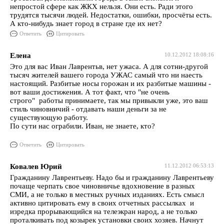
непростой сфере как ЖКХ нельзя. Они есть. Ради этого
трудятся тысячи людей. Недостатки, ошибки, просчёты есть.
А кто-нибудь знает город в стране где их нет?
Ответить
Цитировать
Елена
10.12.2012 18:08:16
Это для вас Иван Лаврентьв, нет ужаса. А для сотни-другой
тысяч жителей вашего города УЖАС самый что ни наесть
настоящий. Разбитые носы горожан и их разбитые машины -
вот ваши достижения. А тот факт, что "не очень
строго" работы принимаете, так мы привыкли уже, это ваш
стиль чиновничий - отдавать наши деньги за не
существующую работу.
По сути нас ограбили. Иван, не знаете, кто?
Ответить
Цитировать
Ковалев Юрий
11.12.2012 06:53:13
Гражданину Лаврентьеву. Надо бы и гражданину Лаврентьеву
почаще черпать свое чиновничье вдохновение в разных
СМИ, а не только в местных ручных изданиях. Есть смысл
активно цитировать ему в своих отчетных рассылках и
изредка прорывающийся на телеэкран народ, а не только
проталкивать под козырек установки своих хозяев. Начнут