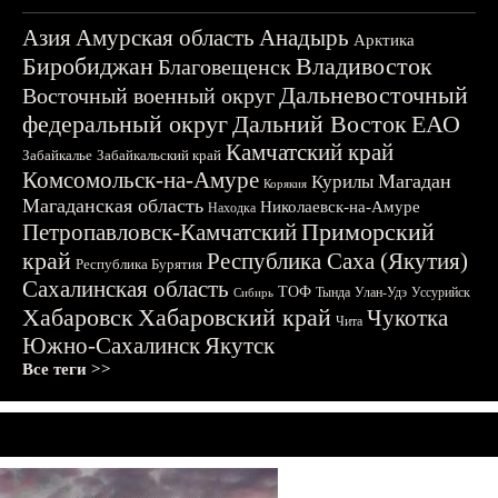
Азия
Амурская область
Анадырь
Арктика
Биробиджан
Владивосток
Благовещенск
Дальневосточный
Восточный военный округ
федеральный округ
Дальний Восток
ЕАО
Камчатский край
Забайкалье
Забайкальский край
Комсомольск-на-Амуре
Магадан
Курилы
Корякия
Магаданская область
Николаевск-на-Амуре
Находка
Приморский
Петропавловск-Камчатский
край
Республика Саха (Якутия)
Республика Бурятия
Сахалинская область
ТОФ
Тында
Улан-Удэ
Уссурийск
Сибирь
Хабаровск
Хабаровский край
Чукотка
Чита
Южно-Сахалинск
Якутск
Все теги >>