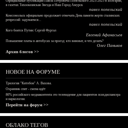
Официальные публикации Павла Петровича Попельского 2023-2025 в Болгарии,
в газетах Тихоокеанская Звезда и Наш Город Амурск
павел попельский
Комсомольск официально продолжает отмечать День памяти жертв сталинских
репрессий: задумаемся...
павел попельский
Кого боится Путин: Сергей Фургал
Евгений Афанасьев
Повышение платы в автобусах за проезд: кто виноват, и что делать?
Олег Паньков
Архив блогов >>
НОВОЕ НА ФОРУМЕ
Трилогия "Китобои" А. Вахова.
Охранник спит - смена идёт
80% российского медиаконтента это телевидение для пациентов психдиспансера
и наркологии.
Перейти на форум >>
ОБЛАКО ТЕГОВ