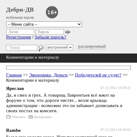
Дебри-ДВ
мобильная версия
Логин
Пароль
Регистрация
/
Забыли пароль?
расширенный
Комментарии к материалу
Главная
>>
Экономика, Деньги
>>
Победителей не судят?
>>
Комментарии к материалу
Ярослав
07.12.2012 10:30:22
Да, и смех и грех. А товарищ Лаврентьев всё жжот на
форуме о том, что дороги чистят... возле крыльца
администрации - возможно это он забывает дописывать в
своих постах на комсити.
Ответить
Цитировать
Rambo
07.12.2012 16:36:01