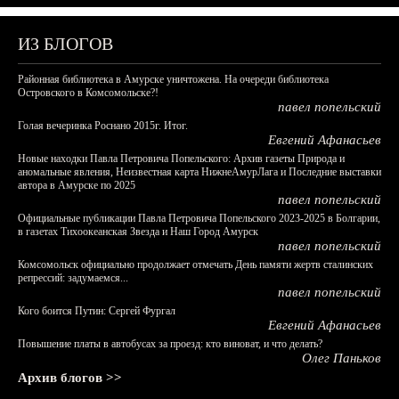
ИЗ БЛОГОВ
Районная библиотека в Амурске уничтожена. На очереди библиотека
Островского в Комсомольске?!
павел попельский
Голая вечеринка Роснано 2015г. Итог.
Евгений Афанасьев
Новые находки Павла Петровича Попельского: Архив газеты Природа и
аномальные явления, Неизвестная карта НижнеАмурЛага и Последние выставки
автора в Амурске по 2025
павел попельский
Официальные публикации Павла Петровича Попельского 2023-2025 в Болгарии,
в газетах Тихоокеанская Звезда и Наш Город Амурск
павел попельский
Комсомольск официально продолжает отмечать День памяти жертв сталинских
репрессий: задумаемся...
павел попельский
Кого боится Путин: Сергей Фургал
Евгений Афанасьев
Повышение платы в автобусах за проезд: кто виноват, и что делать?
Олег Паньков
Архив блогов >>