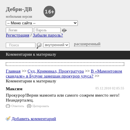
Дебри-ДВ
мобильная версия
Логин
Пароль
Регистрация
/
Забыли пароль?
расширенный
Комментарии к материалу
Главная
>>
Суд, Криминал, Прокуратура
>>
В «Мамонтовом
скандале» в Булуне замешан прокурор улуса?
>>
Комментарии к материалу
Максим
05.12.2010 02:05:55
Прокурор!Верни мамонта или самого сожрем вместо него!
Неандерталец.
Ответить
Цитировать
Добавить комментарий