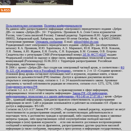
Пользовательское соглашение
,
Политика конфиденциальности
На данном сайте распространяется информация электронного периодического издания «Дебри-
ДВ» со знаком «Дебри-ДВ». 16+ Учредитель: Пронякин К.А. (член Союза журналистов
России, член Союза писателей России). Главный редактор: Харитонова И.Ю. Адрес редакции:
680032, Хабаровский край, Хабаровск, проспект 60-летия Октября, 88-46, т./ф.84212296081.
Электронная приемная:
Отправить сообщение
. E-mail:
editor@debri-dv.com
Редакционный совет электронного периодического издания «Дебри-ДВ» (на общественных
началах): К.А. Пронякин, И.Ю. Харитонова, А.Э. Мирмович, Ю.Н. Юрьев, Ю.В. Ковалев,
Л.Н. Левина, А.Ю. Жданов, Е.Н. Голубь, С.Н. Бурындин, Б.М. Сухинин, О.В. Егорова
Свидетельство о регистрации СМИ (Регистрационный номер)
ЭЛ № ФС77-45537
выдано
Федеральной службой по надзору в сфере связи, информационных технологий и массовых
коммуникаций (Роскомнадзор) 16.06.2011 г. Территория распространения: Российская
Федерация, зарубежные страны.
В 2006 г. проект «Дебри-ДВ» был создан как электронный частный архив, в соответствии с
ФЗ
№ 125 «Об архивном деле в Российской Федерации»
, согласно п. 2 ст. 13 «Создание архивов».
Основной фонд архива составляют публикации газет и журналов, изданные книги, а также
рукописи по дальневосточной (РФ) тематике. Доступ к архивным документам является
открытым в электронном виде, согласно п. 1 ст. 24 вышеобозначенного закона. Архивные
документы к частной собственности редакции не относятся, согласно ст.ст. 1275, 1276, 1306
Гражданского кодекса РФ
.
Согласно ч.2. п.3. ст.17 «Ответственность за правонарушения в сфере информации,
информационных технологий и защиты информации»
Закона РФ «Об информации,
информационных технологиях и о защите информации» (ФЗ-149 от 27.07.06 г.)
архив «Дебри-
ДВ», хранящий информацию, гражданско-правовую ответственность за распространение
информации не несет. Сайт и редакция основываются и работают на основании ст.8 «Право на
доступ к информации» ФЗ-149.
Согласно пп.3,4,6 ст.57 Закона РФ «О СМИ», «Редакция, главный редактор, журналист не несут
ответственности за распространение сведений, не соответствующих действительности и
порочащих честь и достоинство граждан и организаций, либо ущемляющих права и законные
интересы граждан, либо представляющих собой злоупотребление свободой массовой
информации и (или) правами журналиста: ...если они являются дословным воспроизведением
сообщений и материалов или их фрагментов, распространенных другим средством массовой
информации (а также сообщения, переданные в пресс-релизах и информация государственных,