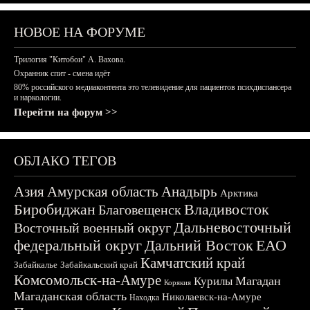
НОВОЕ НА ФОРУМЕ
Трилогия "Китобои" А. Вахова.
Охранник спит - смена идёт
80% российского медиаконтента это телевидение для пациентов психдиспансера
и наркологии.
Перейти на форум >>
ОБЛАКО ТЕГОВ
Азия
Амурская область
Анадырь
Арктика
Биробиджан
Владивосток
Благовещенск
Дальневосточный
Восточный военный округ
федеральный округ
Дальний Восток
ЕАО
Камчатский край
Забайкалье
Забайкальский край
Комсомольск-на-Амуре
Магадан
Курилы
Корякия
Магаданская область
Николаевск-на-Амуре
Находка