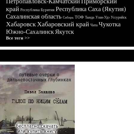
Приморский
Петропавловск-Камчатский
край
Республика Саха (Якутия)
Республика Бурятия
Сахалинская область
ТОФ
Тында
Улан-Удэ
Уссурийск
Сибирь
Хабаровск
Хабаровский край
Чукотка
Чита
Южно-Сахалинск
Якутск
Все теги >>