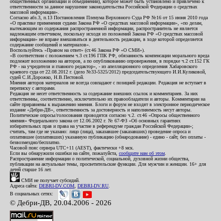
общественных организаций и объединений), которое может быть установлено и привлечено к
ответственности за данное нарушение законодательства Российской Федерации о средствах
массовой информации».
Согласно абз.3, п.13 Постановления Пленума Верховного Суда РФ №16 от 15 июня 2010 года
«О практике применения судами Закона РФ «О средствах массовой информации», «по делам,
вытекающим из содержания распространенной информации, распространитель не является
надлежащим ответчиком, поскольку исходя из положений Закона РФ «О средствах массовой
информации» не вправе вмешиваться в деятельность редакции, в ходе которой определяется
содержание сообщений и материалов».
Воспользуйтесь «Правом на ответ» (ст.46 Закона РФ «О СМИ»).
«В соответствии с положением ч.3 ст.196 ГПК РФ, обязанность компенсации морального вреда
подлежит возложению на авторов, а по опубликованию опровержения, в порядке ч.2 ст.152 ГК
РФ - на учредителя и главного редактор», - из апелляционного определения Хабаровского
краевого суда от 22.08.2012 г. (дело №33-5325/2012) председательствующего И.И.Куликовой,
судей С.И.Дорожко, Н.В.Пестовой.
Мнения авторов материалов не всегда совпадают с позицией редакции. Редакция не вступает в
переписку с авторами.
Редакция не несет ответственность за содержание внешних ссылок и комментариев. За них
ответственны, соответственно, исключительно их правообладатели и авторы. Комментарии на
сайте приравнены к выражению мнения. Блоги и форум не входят в электронное периодическое
издание «Дебри-ДВ», ответственность за достоверность и наполняемость несут авторы.
Политические опросы/голосования проводятся согласно ч.2. ст.46 «Опросы общественного
мнения» Федерального закона от 12.06.2002 г. № 67-ФЗ «Об основных гарантиях
избирательных прав и права на участие в референдуме граждан Российской Федерации»;
считать, там где не указано: лицо (лица), заказавшее (заказавших) проведение опроса и
оплатившее (оплативших) указанную публикацию (обнародование) - едино - сайт, без оплаты -
безвозмездно/бесплатно.
Часовой пояс сервера UTC+11 (AEST), фактически +8 мск.
Если вы обнаружили ошибки на сайте, пожалуйста,
сообщите нам об этом
.
Распространение информации о политической, социальной, духовной жизни общества,
публикации на актуальные темы, просветительские функции. Для мужчин и женщин. 16+ для
детей старше 16 лет.
СМИ не получает субсидий.
Адреса сайта:
DEBRI-DV.COM
,
DEBRI-DV.RU
.
В социальных сетях:
© Дебри-ДВ, 20.04.2006 - 2026