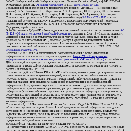
680032, Хабаровский край, Хабаровск, проспект 60-летия Октября, 88-46, т./ф.84212296081.
Электронная приемная:
Отправить сообщение
. E-mail:
editor@debri-dv.com
Редакционный совет электронного периодического издания «Дебри-ДВ» (на общественных
началах): К.А. Пронякин, И.Ю. Харитонова, А.Э. Мирмович, Ю.Н. Юрьев, Ю.В. Ковалев,
Л.Н. Левина, А.Ю. Жданов, Е.Н. Голубь, С.Н. Бурындин, Б.М. Сухинин, О.В. Егорова
Свидетельство о регистрации СМИ (Регистрационный номер)
ЭЛ № ФС77-45537
выдано
Федеральной службой по надзору в сфере связи, информационных технологий и массовых
коммуникаций (Роскомнадзор) 16.06.2011 г. Территория распространения: Российская
Федерация, зарубежные страны.
В 2006 г. проект «Дебри-ДВ» был создан как электронный частный архив, в соответствии с
ФЗ
№ 125 «Об архивном деле в Российской Федерации»
, согласно п. 2 ст. 13 «Создание архивов».
Основной фонд архива составляют публикации газет и журналов, изданные книги, а также
рукописи по дальневосточной (РФ) тематике. Доступ к архивным документам является
открытым в электронном виде, согласно п. 1 ст. 24 вышеобозначенного закона. Архивные
документы к частной собственности редакции не относятся, согласно ст.ст. 1275, 1276, 1306
Гражданского кодекса РФ
.
Согласно ч.2. п.3. ст.17 «Ответственность за правонарушения в сфере информации,
информационных технологий и защиты информации»
Закона РФ «Об информации,
информационных технологиях и о защите информации» (ФЗ-149 от 27.07.06 г.)
архив «Дебри-
ДВ», хранящий информацию, гражданско-правовую ответственность за распространение
информации не несет. Сайт и редакция основываются и работают на основании ст.8 «Право на
доступ к информации» ФЗ-149.
Согласно пп.3,4,6 ст.57 Закона РФ «О СМИ», «Редакция, главный редактор, журналист не несут
ответственности за распространение сведений, не соответствующих действительности и
порочащих честь и достоинство граждан и организаций, либо ущемляющих права и законные
интересы граждан, либо представляющих собой злоупотребление свободой массовой
информации и (или) правами журналиста: ...если они являются дословным воспроизведением
сообщений и материалов или их фрагментов, распространенных другим средством массовой
информации (а также сообщения, переданные в пресс-релизах и информация государственных,
общественных организаций и объединений), которое может быть установлено и привлечено к
ответственности за данное нарушение законодательства Российской Федерации о средствах
массовой информации».
Согласно абз.3, п.13 Постановления Пленума Верховного Суда РФ №16 от 15 июня 2010 года
«О практике применения судами Закона РФ «О средствах массовой информации», «по делам,
вытекающим из содержания распространенной информации, распространитель не является
надлежащим ответчиком, поскольку исходя из положений Закона РФ «О средствах массовой
информации» не вправе вмешиваться в деятельность редакции, в ходе которой определяется
содержание сообщений и материалов».
Воспользуйтесь «Правом на ответ» (ст.46 Закона РФ «О СМИ»).
«В соответствии с положением ч.3 ст.196 ГПК РФ, обязанность компенсации морального вреда
подлежит возложению на авторов, а по опубликованию опровержения, в порядке ч.2 ст.152 ГК