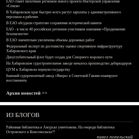
ЕАО станет пилотным регионом нового проекта Мастерской управления
«Сенеж»
В Хабаровском крае быстрее всего растут зарплаты у административного
персонала и рабочих
В ЕАО обсудили стратегию сохранения исторической памяти
ЕАО - в числе 40 российских регионов-участников кампании «Продвижение
безопасности»
В ЕАО значительно увеличены объемы дорожных работ
Федеральный эксперт по достоинству оценил спортивную инфраструктуру
Хабаровского края
Дноуглубительный флот будет создан для Северного морского пути
На Хабаровском судостроительном заводе началось производство дебаркадеров
ЦУМ в Хабаровске вернули государству
Бывший судоремонтный завод «Якорь» в Советской Гавани планируют
восстановить
Архив новостей >>
ИЗ БЛОГОВ
Районная библиотека в Амурске уничтожена. На очереди библиотека
Островского в Комсомольске?!
павел попельский