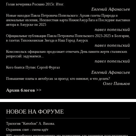
Голая вечеринка Роснано 2015г. Итог.
Евгений Афанасьев
Новые находки Павла Петровича Попельского: Архив газеты Природа и
аномальные явления, Неизвестная карта НижнеАмурЛага и Последние выставки
автора в Амурске по 2025
павел попельский
Официальные публикации Павла Петровича Попельского 2023-2025 в Болгарии,
в газетах Тихоокеанская Звезда и Наш Город Амурск
павел попельский
Комсомольск официально продолжает отмечать День памяти жертв сталинских
репрессий: задумаемся...
павел попельский
Кого боится Путин: Сергей Фургал
Евгений Афанасьев
Повышение платы в автобусах за проезд: кто виноват, и что делать?
Олег Паньков
Архив блогов >>
НОВОЕ НА ФОРУМЕ
Трилогия "Китобои" А. Вахова.
Охранник спит - смена идёт
80% российского медиаконтента это телевидение для пациентов психдиспансера