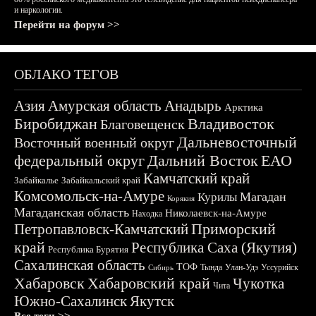
и наркологии.
Перейти на форум >>
ОБЛАКО ТЕГОВ
Азия
Амурская область
Анадырь
Арктика
Биробиджан
Владивосток
Благовещенск
Дальневосточный
Восточный военный округ
федеральный округ
Дальний Восток
ЕАО
Камчатский край
Забайкалье
Забайкальский край
Комсомольск-на-Амуре
Магадан
Курилы
Корякия
Магаданская область
Николаевск-на-Амуре
Находка
Приморский
Петропавловск-Камчатский
край
Республика Саха (Якутия)
Республика Бурятия
Сахалинская область
ТОФ
Тында
Улан-Удэ
Уссурийск
Сибирь
Хабаровск
Хабаровский край
Чукотка
Чита
Южно-Сахалинск
Якутск