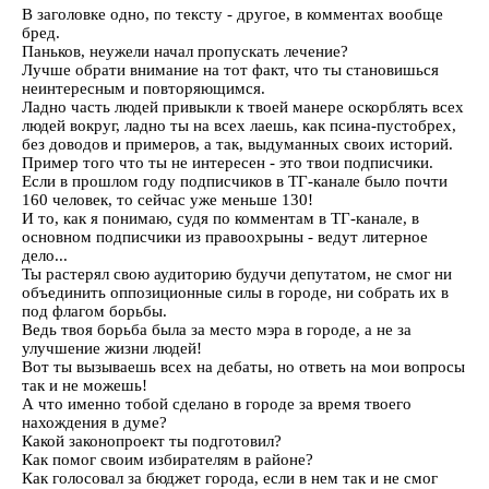
В заголовке одно, по тексту - другое, в комментах вообще
бред.
Паньков, неужели начал пропускать лечение?
Лучше обрати внимание на тот факт, что ты становишься
неинтересным и повторяющимся.
Ладно часть людей привыкли к твоей манере оскорблять всех
людей вокруг, ладно ты на всех лаешь, как псина-пустобрех,
без доводов и примеров, а так, выдуманных своих историй.
Пример того что ты не интересен - это твои подписчики.
Если в прошлом году подписчиков в ТГ-канале было почти
160 человек, то сейчас уже меньше 130!
И то, как я понимаю, судя по комментам в ТГ-канале, в
основном подписчики из правоохрыны - ведут литерное
дело...
Ты растерял свою аудиторию будучи депутатом, не смог ни
объединить оппозиционные силы в городе, ни собрать их в
под флагом борьбы.
Ведь твоя борьба была за место мэра в городе, а не за
улучшение жизни людей!
Вот ты вызываешь всех на дебаты, но ответь на мои вопросы
так и не можешь!
А что именно тобой сделано в городе за время твоего
нахождения в думе?
Какой законопроект ты подготовил?
Как помог своим избирателям в районе?
Как голосовал за бюджет города, если в нем так и не смог