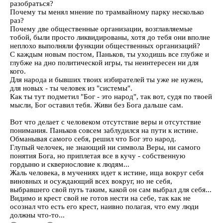
разобраться?
Почему ты менял мнение по трамвайному парку несколько
раз?
Почему две общественные организации, возглавляемые
тобой, были просто ликвидированы, хотя до тебя они вполне
неплохо выполняли функции общественных организаций?
С каждым новым постом, Паньков, ты уходишь все глубже и
глубже на дно политической игры, ты неинтересен ни для
кого.
Для народа и бывших твоих избирателей ты уже не нужен,
для новых - ты человек из "системы".
Как ты тут подметил "Бог - это народ", так вот, судя по твоей
мысли, Бог оставил тебя. Живи без Бога дальше сам.
Вот что делает с человеком отсутствие веры и отсутствие
понимания. Паньков совсем заблудился на пути к истине.
Обманывая самого себя, решил что Бог это народ.
Глупый челочек, не знающий ни символа Веры, ни самого
понятия Бога, но приплетая все в кучу - собственную
гордыню и сквернословие к людям...
Жаль человека, в мучениях идет к истине, ища вокруг себя
виновных и осуждающий всех вокруг, но не себя,
выбравшего свой путь таким, какой он сам выбрал для себя...
Видимо и крест свой не готов нести на себе, так как не
осознал что есть его крест, наивно полагая, что ему люди
должны что-то...