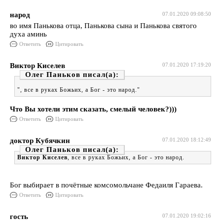
народ
07.01.2020 09:08:50
во имя Панькова отца, Панькова сына и Панькова святого
духа аминь
Ответить
Цитировать
Виктор Киселев
07.01.2020 17:19:20
Олег Паньков
", все в руках Божьих, а Бог - это народ."
Что Вы хотели этим сказать, смелый человек?)))
Ответить
Цитировать
доктор Кубячкин
07.01.2020 18:12:49
Олег Паньков
Виктор Киселев
, все в руках Божьих, а Бог - это народ.
Бог выбирает в почётные комсомольчане Федаиля Гараева.
Ответить
Цитировать
гость
07.01.2020 19:02:16