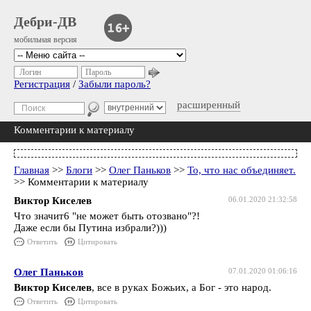
Дебри-ДВ
мобильная версия
Логин
Пароль
Регистрация
/
Забыли пароль?
расширенный
Комментарии к материалу
Главная
>>
Блоги
>>
Олег Паньков
>>
То, что нас объединяет.
>> Комментарии к материалу
Виктор Киселев
06.01.2020 21:32:58
Что значит6 "не может быть отозвано"?!
Даже если бы Путина избрали?)))
Ответить
Цитировать
Олег Паньков
07.01.2020 01:06:16
Виктор Киселев
, все в руках Божьих, а Бог - это народ.
Ответить
Цитировать