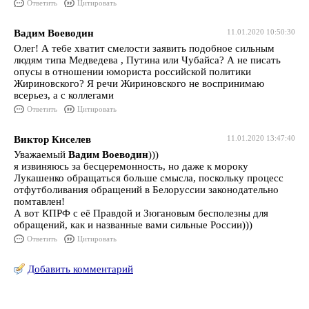
Ответить
Цитировать
Вадим Воеводин
11.01.2020 10:50:30
Олег! А тебе хватит смелости заявить подобное сильным
людям типа Медведева , Путина или Чубайса? А не писать
опусы в отношении юмориста российской политики
Жириновского? Я речи Жириновского не воспринимаю
всерьез, а с коллегами
Ответить
Цитировать
Виктор Киселев
11.01.2020 13:47:40
Уважаемый
Вадим Воеводин
)))
я извиняюсь за бесцеремонность, но даже к мороку
Лукашенко обращаться больше смысла, поскольку процесс
отфутболивания обращений в Белоруссии законодательно
помтавлен!
А вот КПРФ с её Правдой и Зюгановым бесполезны для
обращений, как и названные вами сильные России)))
Ответить
Цитировать
Добавить комментарий