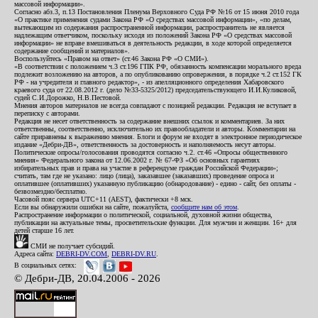
массовой информации».
Согласно абз.3, п.13 Постановления Пленума Верховного Суда РФ №16 от 15 июня 2010 года
«О практике применения судами Закона РФ «О средствах массовой информации», «по делам,
вытекающим из содержания распространенной информации, распространитель не является
надлежащим ответчиком, поскольку исходя из положений Закона РФ «О средствах массовой
информации» не вправе вмешиваться в деятельность редакции, в ходе которой определяется
содержание сообщений и материалов».
Воспользуйтесь «Правом на ответ» (ст.46 Закона РФ «О СМИ»).
«В соответствии с положением ч.3 ст.196 ГПК РФ, обязанность компенсации морального вреда
подлежит возложению на авторов, а по опубликованию опровержения, в порядке ч.2 ст.152 ГК
РФ - на учредителя и главного редактор», - из апелляционного определения Хабаровского
краевого суда от 22.08.2012 г. (дело №33-5325/2012) председательствующего И.И.Куликовой,
судей С.И.Дорожко, Н.В.Пестовой.
Мнения авторов материалов не всегда совпадают с позицией редакции. Редакция не вступает в
переписку с авторами.
Редакция не несет ответственность за содержание внешних ссылок и комментариев. За них
ответственны, соответственно, исключительно их правообладатели и авторы. Комментарии на
сайте приравнены к выражению мнения. Блоги и форум не входят в электронное периодическое
издание «Дебри-ДВ», ответственность за достоверность и наполняемость несут авторы.
Политические опросы/голосования проводятся согласно ч.2. ст.46 «Опросы общественного
мнения» Федерального закона от 12.06.2002 г. № 67-ФЗ «Об основных гарантиях
избирательных прав и права на участие в референдуме граждан Российской Федерации»;
считать, там где не указано: лицо (лица), заказавшее (заказавших) проведение опроса и
оплатившее (оплативших) указанную публикацию (обнародование) - едино - сайт, без оплаты -
безвозмездно/бесплатно.
Часовой пояс сервера UTC+11 (AEST), фактически +8 мск.
Если вы обнаружили ошибки на сайте, пожалуйста,
сообщите нам об этом
.
Распространение информации о политической, социальной, духовной жизни общества,
публикации на актуальные темы, просветительские функции. Для мужчин и женщин. 16+ для
детей старше 16 лет.
СМИ не получает субсидий.
Адреса сайта:
DEBRI-DV.COM
,
DEBRI-DV.RU
.
В социальных сетях:
© Дебри-ДВ, 20.04.2006 - 2026