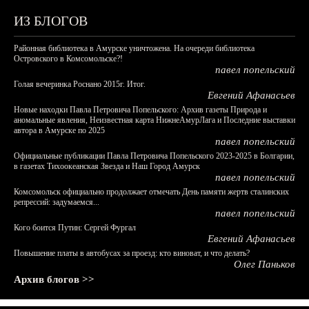
ИЗ БЛОГОВ
Районная библиотека в Амурске уничтожена. На очереди библиотека
Островского в Комсомольске?!
павел попельский
Голая вечеринка Роснано 2015г. Итог.
Евгений Афанасьев
Новые находки Павла Петровича Попельского: Архив газеты Природа и
аномальные явления, Неизвестная карта НижнеАмурЛага и Последние выставки
автора в Амурске по 2025
павел попельский
Официальные публикации Павла Петровича Попельского 2023-2025 в Болгарии,
в газетах Тихоокеанская Звезда и Наш Город Амурск
павел попельский
Комсомольск официально продолжает отмечать День памяти жертв сталинских
репрессий: задумаемся...
павел попельский
Кого боится Путин: Сергей Фургал
Евгений Афанасьев
Повышение платы в автобусах за проезд: кто виноват, и что делать?
Олег Паньков
Архив блогов >>