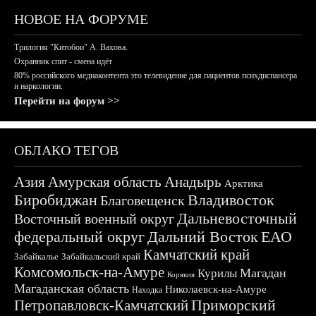
НОВОЕ НА ФОРУМЕ
Трилогия "Китобои" А. Вахова.
Охранник спит - смена идёт
80% российского медиаконтента это телевидение для пациентов психдиспансера
и наркологии.
Перейти на форум >>
ОБЛАКО ТЕГОВ
Азия
Амурская область
Анадырь
Арктика
Биробиджан
Владивосток
Благовещенск
Дальневосточный
Восточный военный округ
федеральный округ
Дальний Восток
ЕАО
Камчатский край
Забайкалье
Забайкальский край
Комсомольск-на-Амуре
Магадан
Курилы
Корякия
Магаданская область
Николаевск-на-Амуре
Находка
Приморский
Петропавловск-Камчатский