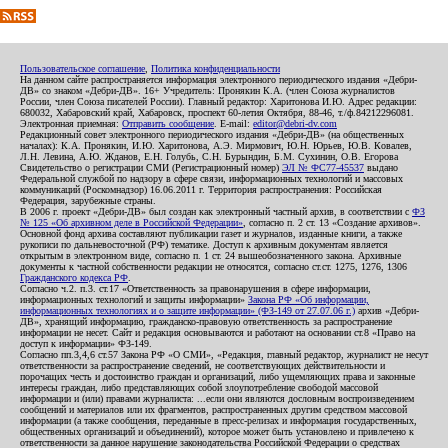
Пользовательское соглашение
,
Политика конфиденциальности
На данном сайте распространяется информация электронного периодического издания «Дебри-
ДВ» со знаком «Дебри-ДВ». 16+ Учредитель: Пронякин К.А. (член Союза журналистов
России, член Союза писателей России). Главный редактор: Харитонова И.Ю. Адрес редакции:
680032, Хабаровский край, Хабаровск, проспект 60-летия Октября, 88-46, т./ф.84212296081.
Электронная приемная:
Отправить сообщение
. E-mail:
editor@debri-dv.com
Редакционный совет электронного периодического издания «Дебри-ДВ» (на общественных
началах): К.А. Пронякин, И.Ю. Харитонова, А.Э. Мирмович, Ю.Н. Юрьев, Ю.В. Ковалев,
Л.Н. Левина, А.Ю. Жданов, Е.Н. Голубь, С.Н. Бурындин, Б.М. Сухинин, О.В. Егорова
Свидетельство о регистрации СМИ (Регистрационный номер)
ЭЛ № ФС77-45537
выдано
Федеральной службой по надзору в сфере связи, информационных технологий и массовых
коммуникаций (Роскомнадзор) 16.06.2011 г. Территория распространения: Российская
Федерация, зарубежные страны.
В 2006 г. проект «Дебри-ДВ» был создан как электронный частный архив, в соответствии с
ФЗ
№ 125 «Об архивном деле в Российской Федерации»
, согласно п. 2 ст. 13 «Создание архивов».
Основной фонд архива составляют публикации газет и журналов, изданные книги, а также
рукописи по дальневосточной (РФ) тематике. Доступ к архивным документам является
открытым в электронном виде, согласно п. 1 ст. 24 вышеобозначенного закона. Архивные
документы к частной собственности редакции не относятся, согласно ст.ст. 1275, 1276, 1306
Гражданского кодекса РФ
.
Согласно ч.2. п.3. ст.17 «Ответственность за правонарушения в сфере информации,
информационных технологий и защиты информации»
Закона РФ «Об информации,
информационных технологиях и о защите информации» (ФЗ-149 от 27.07.06 г.)
архив «Дебри-
ДВ», хранящий информацию, гражданско-правовую ответственность за распространение
информации не несет. Сайт и редакция основываются и работают на основании ст.8 «Право на
доступ к информации» ФЗ-149.
Согласно пп.3,4,6 ст.57 Закона РФ «О СМИ», «Редакция, главный редактор, журналист не несут
ответственности за распространение сведений, не соответствующих действительности и
порочащих честь и достоинство граждан и организаций, либо ущемляющих права и законные
интересы граждан, либо представляющих собой злоупотребление свободой массовой
информации и (или) правами журналиста: ...если они являются дословным воспроизведением
сообщений и материалов или их фрагментов, распространенных другим средством массовой
информации (а также сообщения, переданные в пресс-релизах и информация государственных,
общественных организаций и объединений), которое может быть установлено и привлечено к
ответственности за данное нарушение законодательства Российской Федерации о средствах