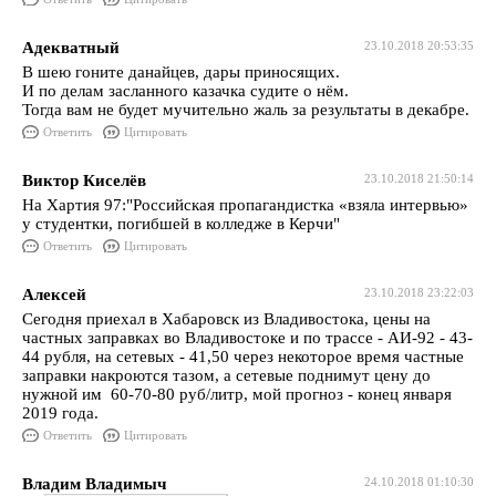
Адекватный
23.10.2018 20:53:35
В шею гоните данайцев, дары приносящих.
И по делам засланного казачка судите о нём.
Тогда вам не будет мучительно жаль за результаты в декабре.
Ответить
Цитировать
Виктор Киселёв
23.10.2018 21:50:14
На Хартия 97:"Российская пропагандистка «взяла интервью»
у студентки, погибшей в колледже в Керчи"
Ответить
Цитировать
Алексей
23.10.2018 23:22:03
Сегодня приехал в Хабаровск из Владивостока, цены на
частных заправках во Владивостоке и по трассе - АИ-92 - 43-
44 рубля, на сетевых - 41,50 через некоторое время частные
заправки накроются тазом, а сетевые поднимут цену до
нужной им 60-70-80 руб/литр, мой прогноз - конец января
2019 года.
Ответить
Цитировать
Владим Владимыч
24.10.2018 01:10:30