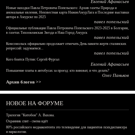
Евгений Афанасьев
Новые находки Павла Петровича Попельского: Архив газеты Природа и
аномальные явления, Неизвестная карта НижнеАмурЛага и Последние выставки
автора в Амурске по 2025
павел попельский
Официальные публикации Павла Петровича Попельского 2023-2025 в Болгарии,
в газетах Тихоокеанская Звезда и Наш Город Амурск
павел попельский
Комсомольск официально продолжает отмечать День памяти жертв сталинских
репрессий: задумаемся...
павел попельский
Кого боится Путин: Сергей Фургал
Евгений Афанасьев
Повышение платы в автобусах за проезд: кто виноват, и что делать?
Олег Паньков
Архив блогов >>
НОВОЕ НА ФОРУМЕ
Трилогия "Китобои" А. Вахова.
Охранник спит - смена идёт
80% российского медиаконтента это телевидение для пациентов психдиспансера
и наркологии.