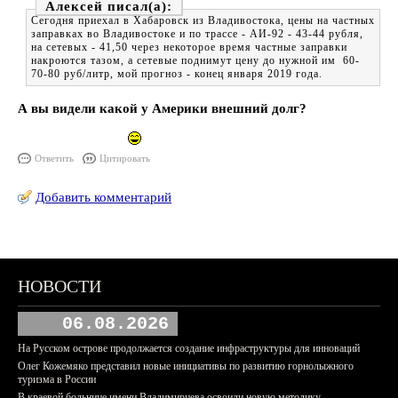
Алексей
Сегодня приехал в Хабаровск из Владивостока, цены на частных
заправках во Владивостоке и по трассе - АИ-92 - 43-44 рубля,
на сетевых - 41,50 через некоторое время частные заправки
накроются тазом, а сетевые поднимут цену до нужной им 60-
70-80 руб/литр, мой прогноз - конец января 2019 года.
А вы видели какой у Америки внешний долг?
Ответить
Цитировать
Добавить комментарий
НОВОСТИ
06.08.2026
На Русском острове продолжается создание инфраструктуры для инноваций
Олег Кожемяко представил новые инициативы по развитию горнолыжного
туризма в России
В краевой больнице имени Владимирцева освоили новую методику