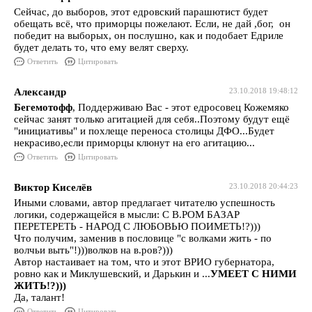
Сейчас, до выборов, этот едровский парашютист будет
обещать всё, что приморцы пожелают. Если, не дай ,бог, он
победит на выборых, он послушно, как и подобает Едриле
будет делать то, что ему велят сверху.
Ответить
Цитировать
Александр
23.10.2018 19:48:12
Бегемотофф
, Поддерживаю Вас - этот едросовец Кожемяко
сейчас занят только агитацией для себя..Поэтому будут ещё
"инициативы" и похлеще переноса столицы ДФО...Будет
некрасиво,если приморцы клюнут на его агитацию...
Ответить
Цитировать
Виктор Киселёв
23.10.2018 20:44:23
Иными словами, автор предлагает читателю успешность
логики, содержащейся в мысли: С В.РОМ БАЗАР
ПЕРЕТЕРЕТЬ - НАРОД С ЛЮБОВЬЮ ПОИМЕТЬ!?)))
Что получим, заменив в пословице "с волками жить - по
волчьи выть"!)))волков на в.ров?)))
Автор настаивает на том, что и этот ВРИО губернатора,
ровно как и Миклушевский, и Дарькин и ...
УМЕЕТ С НИМИ
ЖИТЬ!?)))
Да, талант!
Ответить
Цитировать