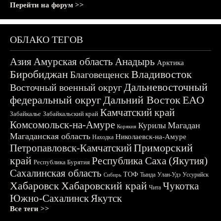
Перейти на форум >>
ОБЛАКО ТЕГОВ
Азия
Амурская область
Анадырь
Арктика
Биробиджан
Владивосток
Благовещенск
Дальневосточный
Восточный военный округ
федеральный округ
Дальний Восток
ЕАО
Камчатский край
Забайкалье
Забайкальский край
Комсомольск-на-Амуре
Магадан
Курилы
Корякия
Магаданская область
Николаевск-на-Амуре
Находка
Приморский
Петропавловск-Камчатский
край
Республика Саха (Якутия)
Республика Бурятия
Сахалинская область
ТОФ
Тында
Улан-Удэ
Уссурийск
Сибирь
Хабаровск
Хабаровский край
Чукотка
Чита
Южно-Сахалинск
Якутск
Все теги >>