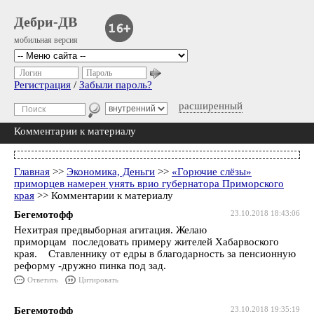
Дебри-ДВ
мобильная версия
Логин
Пароль
Регистрация
/
Забыли пароль?
расширенный
Комментарии к материалу
Главная
>>
Экономика, Деньги
>>
«Горючие слёзы»
приморцев намерен унять врио губернатора Приморского
края
>> Комментарии к материалу
Бегемотофф
23.10.2018 18:43:06
Нехитрая предвыборная агитация. Желаю
приморцам последовать примеру жителей Хабарвоского
края. Ставленнику от едры в благодарность за пенсионную
реформу -дружно пинка под зад.
Ответить
Цитировать
Бегемотофф
23.10.2018 19:35:19