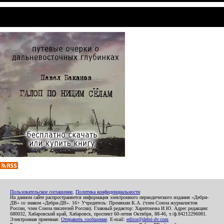
Пользовательское соглашение
,
Политика конфиденциальности
На данном сайте распространяется информация электронного периодического издания «Дебри-
ДВ» со знаком «Дебри-ДВ». 16+ Учредитель: Пронякин К.А. (член Союза журналистов
России, член Союза писателей России). Главный редактор: Харитонова И.Ю. Адрес редакции:
680032, Хабаровский край, Хабаровск, проспект 60-летия Октября, 88-46, т./ф.84212296081.
Электронная приемная:
Отправить сообщение
. E-mail:
editor@debri-dv.com