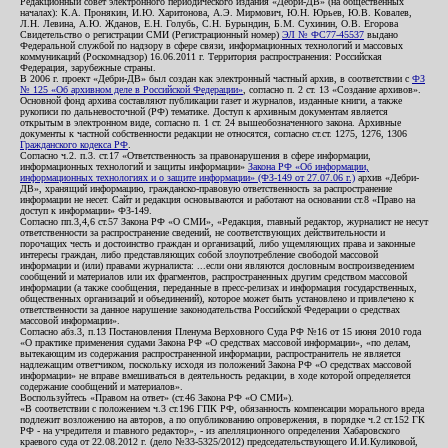
Редакционный совет электронного периодического издания «Дебри-ДВ» (на общественных
началах): К.А. Пронякин, И.Ю. Харитонова, А.Э. Мирмович, Ю.Н. Юрьев, Ю.В. Ковалев,
Л.Н. Левина, А.Ю. Жданов, Е.Н. Голубь, С.Н. Бурындин, Б.М. Сухинин, О.В. Егорова
Свидетельство о регистрации СМИ (Регистрационный номер)
ЭЛ № ФС77-45537
выдано
Федеральной службой по надзору в сфере связи, информационных технологий и массовых
коммуникаций (Роскомнадзор) 16.06.2011 г. Территория распространения: Российская
Федерация, зарубежные страны.
В 2006 г. проект «Дебри-ДВ» был создан как электронный частный архив, в соответствии с
ФЗ
№ 125 «Об архивном деле в Российской Федерации»
, согласно п. 2 ст. 13 «Создание архивов».
Основной фонд архива составляют публикации газет и журналов, изданные книги, а также
рукописи по дальневосточной (РФ) тематике. Доступ к архивным документам является
открытым в электронном виде, согласно п. 1 ст. 24 вышеобозначенного закона. Архивные
документы к частной собственности редакции не относятся, согласно ст.ст. 1275, 1276, 1306
Гражданского кодекса РФ
.
Согласно ч.2. п.3. ст.17 «Ответственность за правонарушения в сфере информации,
информационных технологий и защиты информации»
Закона РФ «Об информации,
информационных технологиях и о защите информации» (ФЗ-149 от 27.07.06 г.)
архив «Дебри-
ДВ», хранящий информацию, гражданско-правовую ответственность за распространение
информации не несет. Сайт и редакция основываются и работают на основании ст.8 «Право на
доступ к информации» ФЗ-149.
Согласно пп.3,4,6 ст.57 Закона РФ «О СМИ», «Редакция, главный редактор, журналист не несут
ответственности за распространение сведений, не соответствующих действительности и
порочащих честь и достоинство граждан и организаций, либо ущемляющих права и законные
интересы граждан, либо представляющих собой злоупотребление свободой массовой
информации и (или) правами журналиста: ...если они являются дословным воспроизведением
сообщений и материалов или их фрагментов, распространенных другим средством массовой
информации (а также сообщения, переданные в пресс-релизах и информация государственных,
общественных организаций и объединений), которое может быть установлено и привлечено к
ответственности за данное нарушение законодательства Российской Федерации о средствах
массовой информации».
Согласно абз.3, п.13 Постановления Пленума Верховного Суда РФ №16 от 15 июня 2010 года
«О практике применения судами Закона РФ «О средствах массовой информации», «по делам,
вытекающим из содержания распространенной информации, распространитель не является
надлежащим ответчиком, поскольку исходя из положений Закона РФ «О средствах массовой
информации» не вправе вмешиваться в деятельность редакции, в ходе которой определяется
содержание сообщений и материалов».
Воспользуйтесь «Правом на ответ» (ст.46 Закона РФ «О СМИ»).
«В соответствии с положением ч.3 ст.196 ГПК РФ, обязанность компенсации морального вреда
подлежит возложению на авторов, а по опубликованию опровержения, в порядке ч.2 ст.152 ГК
РФ - на учредителя и главного редактор», - из апелляционного определения Хабаровского
краевого суда от 22.08.2012 г. (дело №33-5325/2012) председательствующего И.И.Куликовой,