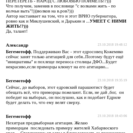
ПЕРЕТЕРЕТЬ - НАРОД С ЛЮБОВЬЮ ПОИМЕТЬ!?)))
Что получим, заменив в пословице "с волками жить - по
волчьи выть"!)))волков на в.ров?)))
Автор настаивает на том, что и этот ВРИО губернатора,
ровно как и Миклушевский, и Дарькин и ...
УМЕЕТ С НИМИ
ЖИТЬ!?)))
Да, талант!
Александр
23.10.2018 19:48:12
Бегемотофф
, Поддерживаю Вас - этот едросовец Кожемяко
сейчас занят только агитацией для себя..Поэтому будут ещё
"инициативы" и похлеще переноса столицы ДФО...Будет
некрасиво,если приморцы клюнут на его агитацию...
Бегемотофф
23.10.2018 19:35:19
Сейчас, до выборов, этот едровский парашютист будет
обещать всё, что приморцы пожелают. Если, не дай ,бог, он
победит на выборых, он послушно, как и подобает Едриле
будет делать то, что ему велят сверху.
Бегемотофф
23.10.2018 18:43:06
Нехитрая предвыборная агитация. Желаю
приморцам последовать примеру жителей Хабарвоского
края. Ставленнику от едры в благодарность за пенсионную