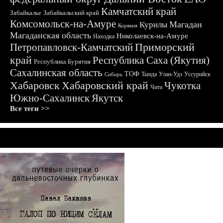
Камчатский край
Забайкалье
Забайкальский край
Комсомольск-на-Амуре
Магадан
Курилы
Корякия
Магаданская область
Николаевск-на-Амуре
Находка
Приморский
Петропавловск-Камчатский
край
Республика Саха (Якутия)
Республика Бурятия
Сахалинская область
ТОФ
Тында
Улан-Удэ
Уссурийск
Сибирь
Хабаровск
Хабаровский край
Чукотка
Чита
Южно-Сахалинск
Якутск
Все теги >>