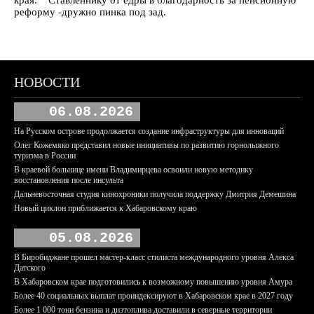
реформу -дружно пинка под зад.
НОВОСТИ
06.08.2026
На Русском острове продолжается создание инфраструктуры для инноваций
Олег Кожемяко представил новые инициативы по развитию горнолыжного
туризма в России
В краевой больнице имени Владимирцева освоили новую методику
восстановления после инсульта
Дальневосточная студия кинохроники получила поддержку Дмитрия Демешина
Новый циклон приближается к Хабаровскому краю
05.08.2026
В Биробиджане прошел мастер-класс стилиста международного уровня Алекса
Датского
В Хабаровском крае подготовились к возможному повышению уровня Амура
Более 40 социальных выплат проиндексируют в Хабаровском крае в 2027 году
Более 1 000 тонн бензина и дизтоплива доставили в северные территории