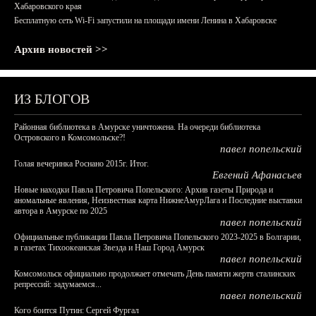
Хабаровского края
Бесплатную сеть Wi-Fi запустили на площади имени Ленина в Хабаровске
Архив новостей >>
ИЗ БЛОГОВ
Районная библиотека в Амурске уничтожена. На очереди библиотека
Островского в Комсомольске?!
павел попельский
Голая вечеринка Роснано 2015г. Итог.
Евгений Афанасьев
Новые находки Павла Петровича Попельского: Архив газеты Природа и
аномальные явления, Неизвестная карта НижнеАмурЛага и Последние выставки
автора в Амурске по 2025
павел попельский
Официальные публикации Павла Петровича Попельского 2023-2025 в Болгарии,
в газетах Тихоокеанская Звезда и Наш Город Амурск
павел попельский
Комсомольск официально продолжает отмечать День памяти жертв сталинских
репрессий: задумаемся...
павел попельский
Кого боится Путин: Сергей Фургал