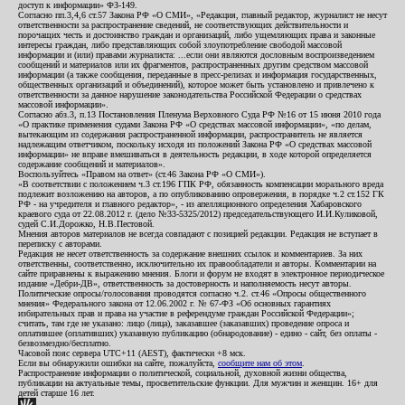
доступ к информации» ФЗ-149.
Согласно пп.3,4,6 ст.57 Закона РФ «О СМИ», «Редакция, главный редактор, журналист не несут
ответственности за распространение сведений, не соответствующих действительности и
порочащих честь и достоинство граждан и организаций, либо ущемляющих права и законные
интересы граждан, либо представляющих собой злоупотребление свободой массовой
информации и (или) правами журналиста: ...если они являются дословным воспроизведением
сообщений и материалов или их фрагментов, распространенных другим средством массовой
информации (а также сообщения, переданные в пресс-релизах и информация государственных,
общественных организаций и объединений), которое может быть установлено и привлечено к
ответственности за данное нарушение законодательства Российской Федерации о средствах
массовой информации».
Согласно абз.3, п.13 Постановления Пленума Верховного Суда РФ №16 от 15 июня 2010 года
«О практике применения судами Закона РФ «О средствах массовой информации», «по делам,
вытекающим из содержания распространенной информации, распространитель не является
надлежащим ответчиком, поскольку исходя из положений Закона РФ «О средствах массовой
информации» не вправе вмешиваться в деятельность редакции, в ходе которой определяется
содержание сообщений и материалов».
Воспользуйтесь «Правом на ответ» (ст.46 Закона РФ «О СМИ»).
«В соответствии с положением ч.3 ст.196 ГПК РФ, обязанность компенсации морального вреда
подлежит возложению на авторов, а по опубликованию опровержения, в порядке ч.2 ст.152 ГК
РФ - на учредителя и главного редактор», - из апелляционного определения Хабаровского
краевого суда от 22.08.2012 г. (дело №33-5325/2012) председательствующего И.И.Куликовой,
судей С.И.Дорожко, Н.В.Пестовой.
Мнения авторов материалов не всегда совпадают с позицией редакции. Редакция не вступает в
переписку с авторами.
Редакция не несет ответственность за содержание внешних ссылок и комментариев. За них
ответственны, соответственно, исключительно их правообладатели и авторы. Комментарии на
сайте приравнены к выражению мнения. Блоги и форум не входят в электронное периодическое
издание «Дебри-ДВ», ответственность за достоверность и наполняемость несут авторы.
Политические опросы/голосования проводятся согласно ч.2. ст.46 «Опросы общественного
мнения» Федерального закона от 12.06.2002 г. № 67-ФЗ «Об основных гарантиях
избирательных прав и права на участие в референдуме граждан Российской Федерации»;
считать, там где не указано: лицо (лица), заказавшее (заказавших) проведение опроса и
оплатившее (оплативших) указанную публикацию (обнародование) - едино - сайт, без оплаты -
безвозмездно/бесплатно.
Часовой пояс сервера UTC+11 (AEST), фактически +8 мск.
Если вы обнаружили ошибки на сайте, пожалуйста,
сообщите нам об этом
.
Распространение информации о политической, социальной, духовной жизни общества,
публикации на актуальные темы, просветительские функции. Для мужчин и женщин. 16+ для
детей старше 16 лет.