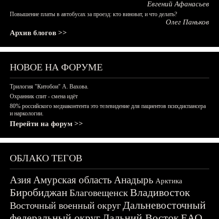
Евгений Афанасьев
Повышение платы в автобусах за проезд: кто виноват, и что делать?
Олег Паньков
Архив блогов >>
НОВОЕ НА ФОРУМЕ
Трилогия "Китобои" А. Вахова.
Охранник спит - смена идёт
80% российского медиаконтента это телевидение для пациентов психдиспансера
и наркологии.
Перейти на форум >>
ОБЛАКО ТЕГОВ
Азия
Амурская область
Анадырь
Арктика
Биробиджан
Владивосток
Благовещенск
Дальневосточный
Восточный военный округ
федеральный округ
Дальний Восток
ЕАО