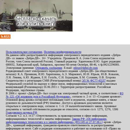
Пользовательское соглашение
,
Политика конфиденциальности
На данном сайте распространяется информация электронного периодического издания «Дебри-
ДВ» со знаком «Дебри-ДВ». 16+ Учредитель: Пронякин К.А. (член Союза журналистов
России, член Союза писателей России). Главный редактор: Харитонова И.Ю. Адрес редакции:
680032, Хабаровский край, Хабаровск, проспект 60-летия Октября, 88-46, т./ф.84212296081.
Электронная приемная:
Отправить сообщение
. E-mail:
editor@debri-dv.com
Редакционный совет электронного периодического издания «Дебри-ДВ» (на общественных
началах): К.А. Пронякин, И.Ю. Харитонова, А.Э. Мирмович, Ю.Н. Юрьев, Ю.В. Ковалев,
Л.Н. Левина, А.Ю. Жданов, Е.Н. Голубь, С.Н. Бурындин, Б.М. Сухинин, О.В. Егорова
Свидетельство о регистрации СМИ (Регистрационный номер)
ЭЛ № ФС77-45537
выдано
Федеральной службой по надзору в сфере связи, информационных технологий и массовых
коммуникаций (Роскомнадзор) 16.06.2011 г. Территория распространения: Российская
Федерация, зарубежные страны.
В 2006 г. проект «Дебри-ДВ» был создан как электронный частный архив, в соответствии с
ФЗ
№ 125 «Об архивном деле в Российской Федерации»
, согласно п. 2 ст. 13 «Создание архивов».
Основной фонд архива составляют публикации газет и журналов, изданные книги, а также
рукописи по дальневосточной (РФ) тематике. Доступ к архивным документам является
открытым в электронном виде, согласно п. 1 ст. 24 вышеобозначенного закона. Архивные
документы к частной собственности редакции не относятся, согласно ст.ст. 1275, 1276, 1306
Гражданского кодекса РФ
.
Согласно ч.2. п.3. ст.17 «Ответственность за правонарушения в сфере информации,
информационных технологий и защиты информации»
Закона РФ «Об информации,
информационных технологиях и о защите информации» (ФЗ-149 от 27.07.06 г.)
архив «Дебри-
ДВ», хранящий информацию, гражданско-правовую ответственность за распространение
информации не несет. Сайт и редакция основываются и работают на основании ст.8 «Право на