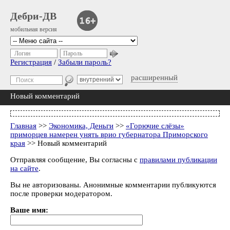
Дебри-ДВ
мобильная версия
Логин
Пароль
Регистрация
/
Забыли пароль?
расширенный
Новый комментарий
Главная
>>
Экономика, Деньги
>>
«Горючие слёзы»
приморцев намерен унять врио губернатора Приморского
края
>> Новый комментарий
Отправляя сообщение, Вы согласны с
правилами публикации
на сайте
.
Вы не авторизованы. Анонимные комментарии публикуются
после проверки модератором.
Ваше имя: