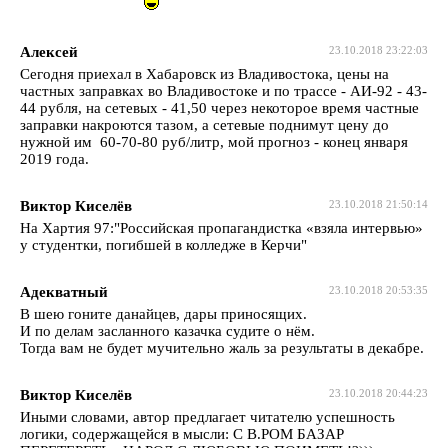
Алексей
23.10.2018 23:22:03
Сегодня приехал в Хабаровск из Владивостока, цены на
частных заправках во Владивостоке и по трассе - АИ-92 - 43-
44 рубля, на сетевых - 41,50 через некоторое время частные
заправки накроются тазом, а сетевые поднимут цену до
нужной им 60-70-80 руб/литр, мой прогноз - конец января
2019 года.
Виктор Киселёв
23.10.2018 21:50:14
На Хартия 97:"Российская пропагандистка «взяла интервью»
у студентки, погибшей в колледже в Керчи"
Адекватный
23.10.2018 20:53:35
В шею гоните данайцев, дары приносящих.
И по делам засланного казачка судите о нём.
Тогда вам не будет мучительно жаль за результаты в декабре.
Виктор Киселёв
23.10.2018 20:44:23
Иными словами, автор предлагает читателю успешность
логики, содержащейся в мысли: С В.РОМ БАЗАР