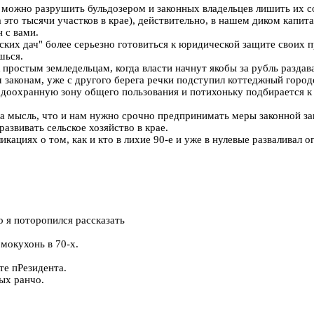
а можно разрушить бульдозером и законных владельцев лишить их с
 это тысячи участков в крае), действительно, в нашем диком капит
 с вами.
ких дач" более серьезно готовиться к юридической защите своих пр
шься.
ростым земледельцам, когда власти начнут якобы за рубль раздават
м законам, уже с другого берега речки подступил коттеджный город
оохранную зону общего пользования и потихоньку подбирается к
 мысль, что и нам нужно срочно предпринимать меры законной защ
азвивать сельское хозяйство в крае.
икациях о том, как и кто в лихие 90-е и уже в нулевые разваливал
 я поторопился рассказать
рмокухонь в 70-х.
е пРезидента.
ых ранчо.