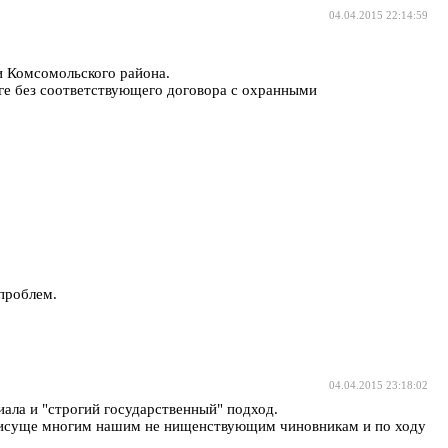
04.04.2015 22:14:59
и Комсомольского района.
йге без соответствующего договора с охранными
проблем.
04.04.2015 23:18:02
иала и "строгий государственный" подход.
присуще многим нашим не нищенствующим чиновникам и по ходу