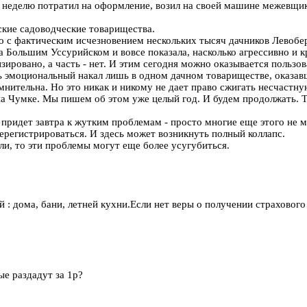
 неделю потратил на оформление, возил на своей машине межевщико
ские садоводческие товарищества.
о с фактическим исчезновением нескольких тысяч дачников Левобе
 Большим Уссурийском и вовсе показала, насколько агрессивно и 
зировано, а часть - нет. И этим сегодня можно оказывается пользо
ь эмоциональный накал лишь в одном дачном товариществе, оказав
мнительна. Но это никак и никому не дает право сжигать несчастн
 Чумке. Мы пишем об этом уже целый год. И будем продолжать. Так
ридет завтра к жутким проблемам - просто многие еще этого не м
ерегистрироваться. И здесь может возникнуть полный коллапс.
ли, то эти проблемы могут еще более усугубиться.
: дома, бани, летней кухни.Если нет веры о получении страховог
ые раздадут за 1р?