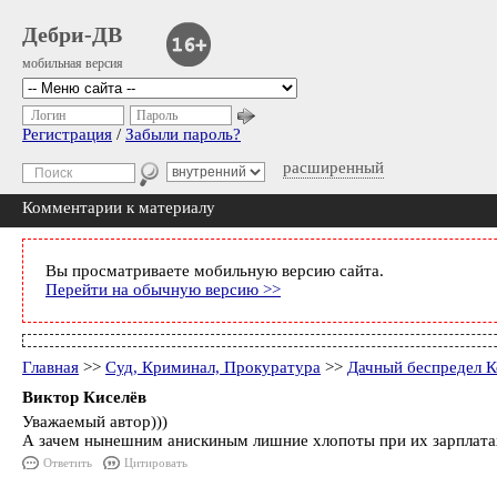
Дебри-ДВ
мобильная версия
Логин
Пароль
Регистрация
/
Забыли пароль?
расширенный
Комментарии к материалу
Вы просматриваете мобильную версию сайта.
Перейти на обычную версию >>
Главная
>>
Суд, Криминал, Прокуратура
>>
Дачный беспредел К
Виктор Киселёв
Уважаемый автор)))
А зачем нынешним анискиным лишние хлопоты при их зарплатах?
Ответить
Цитировать