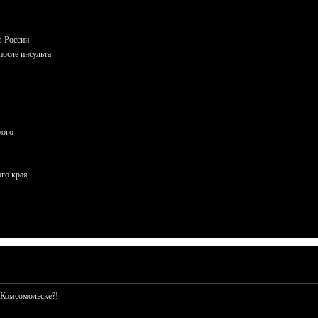
в России
осле инсульта
кого
ого края
 Комсомольске?!