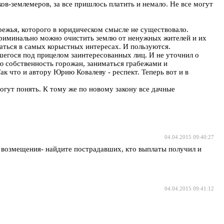
в-землемеров, за все пришлось платить и немало. Не все могут
режья, которого в юридическом смысле не существовало.
криминально можно очистить землю от ненужных жителей и их
ваться в самых корыстных интересах. И пользуются.
шегося под прицелом заинтересованных лиц. И не уточнил о
ую собственность горожан, заниматься грабежами и
 что и автору Юрию Ковалеву - респект. Теперь вот и в
огут понять. К тому же по новому закону все дачные
04.04.2015 09:40:27
о возмещения- найдите пострадавших, кто выплаты получил и
04.04.2015 09:41:12