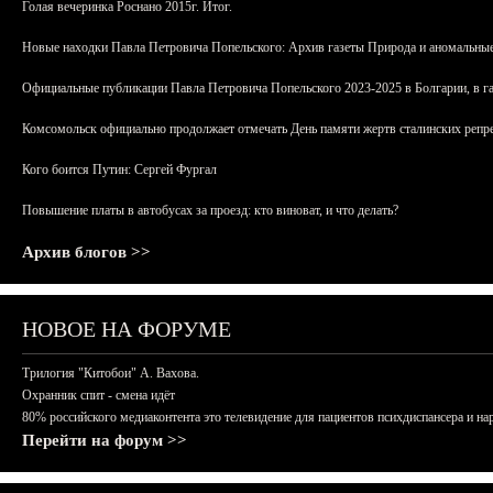
Голая вечеринка Роснано 2015г. Итог.
Новые находки Павла Петровича Попельского: Архив газеты Природа и аномальные
Официальные публикации Павла Петровича Попельского 2023-2025 в Болгарии, в г
Комсомольск официально продолжает отмечать День памяти жертв сталинских репрес
Кого боится Путин: Сергей Фургал
Повышение платы в автобусах за проезд: кто виноват, и что делать?
Архив блогов >>
НОВОЕ НА ФОРУМЕ
Трилогия "Китобои" А. Вахова.
Охранник спит - смена идёт
80% российского медиаконтента это телевидение для пациентов психдиспансера и на
Перейти на форум >>