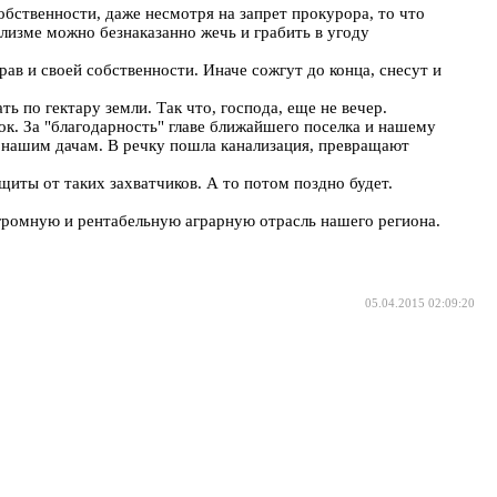
обственности, даже несмотря на запрет прокурора, то что
ализме можно безнаказанно жечь и грабить в угоду
ав и своей собственности. Иначе сожгут до конца, снесут и
ь по гектару земли. Так что, господа, еще не вечер.
ок. За "благодарность" главе ближайшего поселка и нашему
 нашим дачам. В речку пошла канализация, превращают
иты от таких захватчиков. А то потом поздно будет.
 огромную и рентабельную аграрную отрасль нашего региона.
05.04.2015 02:09:20