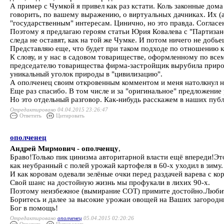
А пример с Чумкой я привел как раз кстати. Коль законные дом
говорить, по вашему выражению, о виртуальных дачниках. Их (а
"государственным" интересам. Цинично, но это правда. Согласен
Поэтому я предлагаю героям статьи Юрия Ковалева с "Партизанс
следа не оставят, как на той же Чумке. И потом ничего не добье
Представляю еще, что будет при таком подходе по отношению к п
К слову, и у нас в садовом товариществе, оформленному по все
председателю товарищества фирма-застройщик вырубила природ
уникальный уголок природы в "цивилизацию".
А ополченец своим откровенным комментом и меня натолкнул на
Еще раз спасибо. В том числе и за "оригинальное" предложение р
Но это отдельный разговор. Как-нибудь расскажем в наших публ
Отредактировано 04.04.2015 23:26:47
Ответить
Цитировать
ополченец
Андрей Мирмович - ополченцу
,
Браво!Только пик цинизма авторитарной власти ещё впереди!Это
как неубранный с полей урожай картофеля в 60-х уходил в зиму.
И как коровам одевали зелёные очки перед раздачей варева с ко
Свой шанс на достойную жизнь мы профукали в лихих 90-х.
Поэтому неизбежное (вымирание СОТ) примите достойно.Любит
Боритесь и далее за высокие урожаи овощей на Ваших загородн
Бог в помощь!
Отредактировано
ополченец
05.04.2015 02:20:26