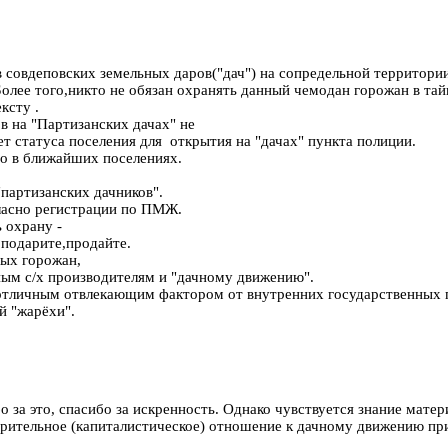
в совдеповских земельных даров("дач") на сопредельной территори
Более того,никто не обязан охранять данный чемодан горожан в та
ксту .
 на "Партизанских дачах" не
 статуса поселения для открытия на "дачах" пункта полиции.
о в ближайших поселениях.
партизанских дачников".
ласно регистрации по ПМЖ.
 охрану -
,подарите,продайте.
дых горожан,
ым с/х производителям и "дачному движению".
 отличным отвлекающим фактором от внутренних государственных 
й "жарёхи".
 за это, спасибо за искренность. Однако чувствуется знание матер
езрительное (капиталистическое) отношение к дачному движению 