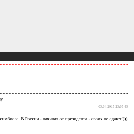
лу
03.04.2015 23:05:45
биозе. В России - начиная от президента - своих не сдают!)))