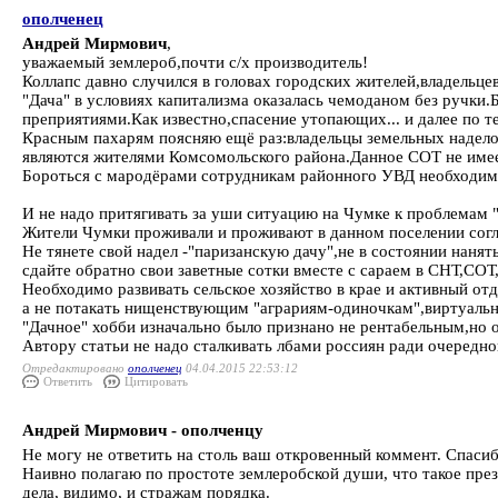
ополченец
Андрей Мирмович
,
уважаемый землероб,почти с/х производитель!
Коллапс давно случился в головах городских жителей,владельце
"Дача" в условиях капитализма оказалась чемоданом без ручки.
преприятиями.Как известно,спасение утопающих... и далее по те
Красным пахарям поясняю ещё раз:владельцы земельных наделов
являются жителями Комсомольского района.Данное СОТ не имеет
Бороться с мародёрами сотрудникам районного УВД необходим
И не надо притягивать за уши ситуацию на Чумке к проблемам "
Жители Чумки проживали и проживают в данном поселении сог
Не тянете свой надел -"паризанскую дачу",не в состоянии нанять
сдайте обратно свои заветные сотки вместе с сараем в СНТ,СОТ
Необходимо развивать сельское хозяйство в крае и активный от
а не потакать нищенствующим "аграриям-одиночкам",виртуальн
"Дачное" хобби изначально было признано не рентабельным,но
Автору статьи не надо сталкивать лбами россиян ради очередно
Отредактировано
ополченец
04.04.2015 22:53:12
Ответить
Цитировать
Андрей Мирмович - ополченцу
Не могу не ответить на столь ваш откровенный коммент. Спасибо
Наивно полагаю по простоте землеробской души, что такое пр
дела, видимо, и стражам порядка.