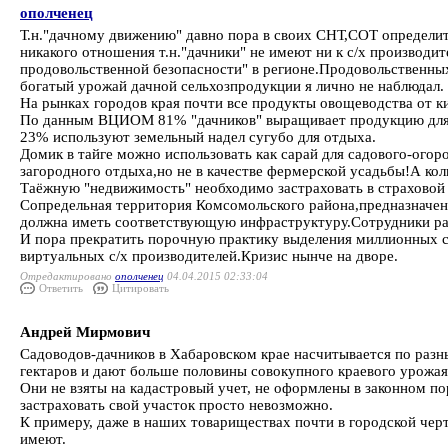
ополченец
Т.н."дачному движению" давно пора в своих СНТ,СОТ определит
никакого отношения т.н."дачники" не имеют ни к с/х производит
продовольственной безопасности" в регионе.Продовольственны
богатый урожай дачной сельхозпродукции я лично не наблюдал.
На рынках городов края почти все продукты овощеводства от ки
По данным ВЦИОМ 81% "дачников" выращивает продукцию для 
23% используют земельный надел сугубо для отдыха.
Домик в тайге можно использовать как сарай для садового-огор
загородного отдыха,но не в качестве фермерской усадьбы!А коли в
Таёжную "недвижимость" необходимо застраховать в страховой
Сопредельная территория Комсомольского района,предназначен
должна иметь соответствующую инфраструктуру.Сотрудники ра
И пора прекратить порочную практику выделения миллионных с
виртуальных с/х производителей.Кризис нынче на дворе.
Отредактировано
ополченец
04.04.2015 02:33:04
Ответить
Цитировать
Андрей Мирмович
Садоводов-дачников в Хабаровском крае насчитывается по разн
гектаров и дают больше половины совокупного краевого урожая.
Они не взяты на кадастровый учет, не оформлены в законном пор
застраховать свой участок просто невозможно.
К примеру, даже в наших товариществах почти в городской черт
имеют.