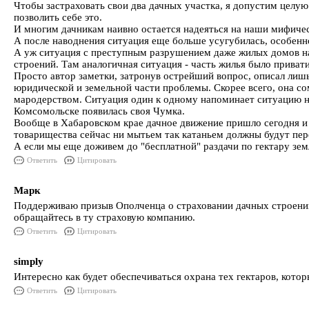
Чтобы застраховать свои два дачных участка, я допустим целую
позволить себе это.
И многим дачникам наивно остается надеяться на наши мифиче
А после наводнения ситуация еще больше усугубилась, особенн
А уж ситуация с преступным разрушением даже жилых домов на
строений. Там аналогичная ситуация - часть жилья было привати
Просто автор заметки, затронув острейший вопрос, описал лиш
юридической и земельной части проблемы. Скорее всего, она со
мародерством. Ситуация один к одному напоминает ситуацию на
Комсомольске появилась своя Чумка.
Вообще в Хабаровском крае дачное движение пришло сегодня и п
товарищества сейчас ни мытьем так катаньем должны будут пер
А если мы еще доживем до "бесплатной" раздачи по гектару зем
Ответить
Цитировать
Марк
Поддерживаю призыв Ополченца о страховании дачных строений 
обращайтесь в ту страховую компанию.
Ответить
Цитировать
simply
Интересно как будет обеспечиваться охрана тех гектаров, котор
Ответить
Цитировать