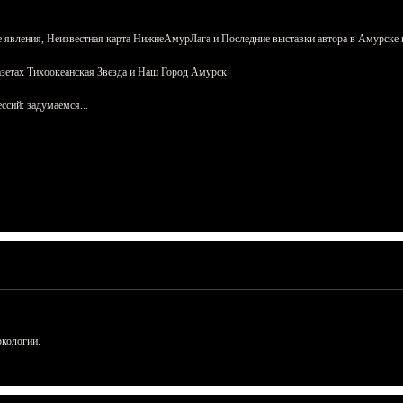
 явления, Неизвестная карта НижнеАмурЛага и Последние выставки автора в Амурске 
азетах Тихоокеанская Звезда и Наш Город Амурск
сий: задумаемся...
ркологии.