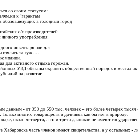
ься со своим статусом:
елям,ни к "гарантам
х обозов,везущих в голодный город
тайских с/х производителей.
личного употребления.
одного инвентаря или для
зялись за гуж ... .
 компании.
ая для активного отдыха горожан,
йонных УВД обязаны охранять общественный порядок в местах акт
убсидий на развитие
ым данным - от 350 до 550 тыс. человек – это более четырех тыся
 Только многих товариществ и дачников как бы нет в природе.
ядке, около четверти, а то и трети дачников не имеют государстве
е Хабаровска часть членов имеют свидетельства, а у остальных - 