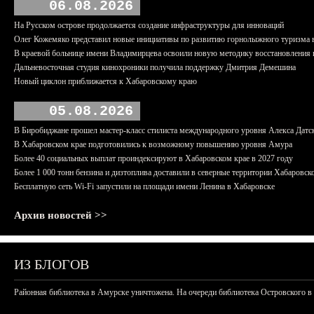
06.08.2026
На Русском острове продолжается создание инфраструктуры для инноваций
Олег Кожемяко представил новые инициативы по развитию горнолыжного туризма 
В краевой больнице имени Владимирцева освоили новую методику восстановления п
Дальневосточная студия кинохроники получила поддержку Дмитрия Демешина
Новый циклон приближается к Хабаровскому краю
05.08.2026
В Биробиджане прошел мастер-класс стилиста международного уровня Алекса Датс
В Хабаровском крае подготовились к возможному повышению уровня Амура
Более 40 социальных выплат проиндексируют в Хабаровском крае в 2027 году
Более 1 000 тонн бензина и дизтоплива доставили в северные территории Хабаровск
Бесплатную сеть Wi-Fi запустили на площади имени Ленина в Хабаровске
Архив новостей >>
ИЗ БЛОГОВ
Районная библиотека в Амурске уничтожена. На очереди библиотека Островского в