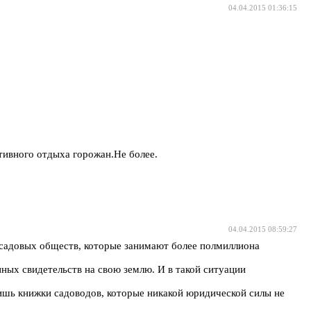
04.04.2015 01:36:15
ивного отдыха горожан.Не более.
04.04.2015 08:59:27
ч садовых обществ, которые занимают более полмиллиона
нных свидетельств на свою землю. И в такой ситуации
лишь книжки садоводов, которые никакой юридической силы не