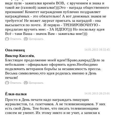
виде пули - зажигалки времён ВОВ, с вручением и знака и
такой же (газовой) зажигалки!)))Это - награда общественного
признания! Комитет награждения публично поздравляет
награждённых - это обязательно! А вот денежных знаков не
требуется! Не может лауреат приехать за наградой - она
высылается по почте. И первую - ТРЕНИРОВОЧНУЮ -
предлагаю вручить мне: - ЗА ИДЕЮ!))) Но поскольку идея
Всё - таки Ваша - значок Вам - зажигалка мне!)))
Ответить
Цитировать
Ополченец
14.01.2015 16:32:45
Виктор Киселёв
,
Блестящее продолжение моей идеи!!Браво,камрад!Дело за
небольшим - официально оформить идею.Необходимо
подключить ветеранов борьбы за независимость прессы.
Весьма символично,что идея родилась именно в День
печали!
Ответить
Цитировать
Ёлки-палки
14.01.2015 20:25:01
Просто в День печати надо награждать пишущих
журналистов, т.е. газетчиков. А не телевизионщиков. У них
есть свой День. Тем более, что писать телевизионщики
совсем не умеют. Их этому никто и не учит, а записки к