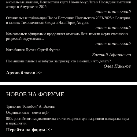
аномальные явления, Неизвестная карта НижнеАмурЛага и Последние выставки
автора в Амурске по 2025
павел попельский
Официальные публикации Павла Петровича Попельского 2023-2025 в Болгарии,
в газетах Тихоокеанская Звезда и Наш Город Амурск
павел попельский
Комсомольск официально продолжает отмечать День памяти жертв сталинских
репрессий: задумаемся...
павел попельский
Кого боится Путин: Сергей Фургал
Евгений Афанасьев
Повышение платы в автобусах за проезд: кто виноват, и что делать?
Олег Паньков
Архив блогов >>
НОВОЕ НА ФОРУМЕ
Трилогия "Китобои" А. Вахова.
Охранник спит - смена идёт
80% российского медиаконтента это телевидение для пациентов психдиспансера
и наркологии.
Перейти на форум >>