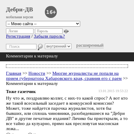
Дебри-ДВ
мобильная версия
Логин
Пароль
Регистрация
/
Забыли пароль?
расширенный
Комментарии к материалу
Главная
>>
Новости
>>
Многие журналисты не попали на
прием губернатора Хабаровского края, сравнив его с раем
>>
Комментарии к материалу
Тоже газетчик
13.01.2015 19:53:22
Ну что ж, поздравляю коллег, с них-то какой спрос? А вот кто
же такой всесильный заседает в конкурсной комиссии?
Может, тоже найдется парочка журналистов, хотя бы
бывших, или сплошь чиновники, разобидевшиеся на "Дебри
ДВ" и другие печатные издания? Личико бы приоткрыли, а то
все тайно да кулуарно, прямо как пресловутая масонская
ложа...