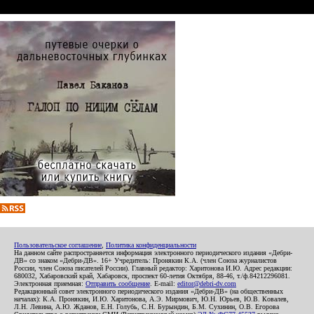
Пользовательское соглашение
,
Политика конфиденциальности
На данном сайте распространяется информация электронного периодического издания «Дебри-
ДВ» со знаком «Дебри-ДВ». 16+ Учредитель: Пронякин К.А. (член Союза журналистов
России, член Союза писателей России). Главный редактор: Харитонова И.Ю. Адрес редакции:
680032, Хабаровский край, Хабаровск, проспект 60-летия Октября, 88-46, т./ф.84212296081.
Электронная приемная:
Отправить сообщение
. E-mail:
editor@debri-dv.com
Редакционный совет электронного периодического издания «Дебри-ДВ» (на общественных
началах): К.А. Пронякин, И.Ю. Харитонова, А.Э. Мирмович, Ю.Н. Юрьев, Ю.В. Ковалев,
Л.Н. Левина, А.Ю. Жданов, Е.Н. Голубь, С.Н. Бурындин, Б.М. Сухинин, О.В. Егорова