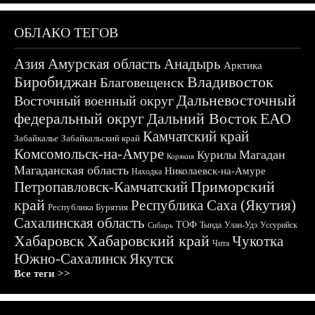
ОБЛАКО ТЕГОВ
Азия
Амурская область
Анадырь
Арктика
Биробиджан
Владивосток
Благовещенск
Дальневосточный
Восточный военный округ
федеральный округ
Дальний Восток
ЕАО
Камчатский край
Забайкалье
Забайкальский край
Комсомольск-на-Амуре
Магадан
Курилы
Корякия
Магаданская область
Николаевск-на-Амуре
Находка
Приморский
Петропавловск-Камчатский
край
Республика Саха (Якутия)
Республика Бурятия
Сахалинская область
ТОФ
Тында
Улан-Удэ
Уссурийск
Сибирь
Хабаровск
Хабаровский край
Чукотка
Чита
Южно-Сахалинск
Якутск
Все теги >>