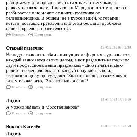
репортажам они просят писать самих же газетчиков, за
редким исключением. Так что г-н Марценко в этом просто не
разбирается и не может отличить газетчика от
телевизионщика. В общем, не в курсе вещей, которыми,
кстати, поставлен руководить. В этом большая проблема
нашего краевого правительства.
Ответить
Цитировать
Старый газетчик
15.01.2015 09:02:39
Не надо сталкивать лбами пишущих и эфирных журналистов,
каждый занимается своим делом, а вот разделить награды по
двум профессиональным праздникам - Дню печати и Дню
радио - не мешало бы, а то конфуз получается, когда
телевизионщику присуждают "Золотое перо", а газетчику в
таком случае, что, "Золотой микрофон"?
Ответить
Цитировать
Лидия
15.01.2015 18:41:49
А можно назвать и "Золотая заноза"
Ответить
Цитировать
Виктор Киселёв
15.01.2015 19:27:50
Лидия
,