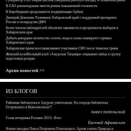
Губернатор ЕАО Мария Костюк совершила рабочую поездку в Ленинский район
В ЕАО рекомендовано ввести режим повышенной готовности
В Биробиджане продолжается модернизация Арбата
Дмитрий Демешин: Развиваем Хабаровский край с поддержкой президента
России и полпредства ДФО
Более тысячи наблюдателей обеспечат законность и прозрачность выборов в
Хабаровском крае
Добыть рекордное количество золота, меди и олова планируют горняки
Хабаровского края
Хабаровские врачи восстанавливают участников СВО после тяжелых травм
Женский волейбольный клуб «Амурские Тигрицы» открывает набор в группу
подготовки резерва
Архив новостей >>
ИЗ БЛОГОВ
Районная библиотека в Амурске уничтожена. На очереди библиотека
Островского в Комсомольске?!
павел попельский
Голая вечеринка Роснано 2015г. Итог.
Евгений Афанасьев
Новые находки Павла Петровича Попельского: Архив газеты Природа и