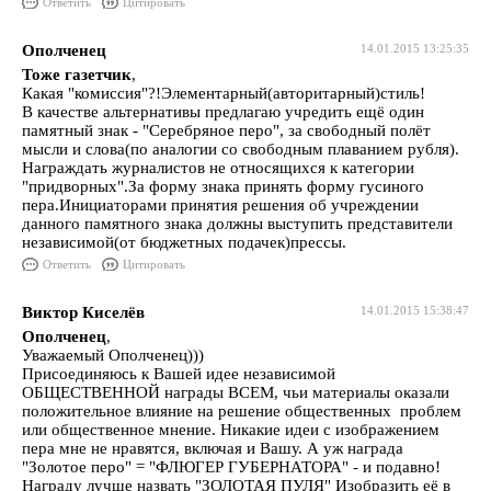
Ответить
Цитировать
Ополченец
14.01.2015 13:25:35
Тоже газетчик
,
Какая "комиссия"?!Элементарный(авторитарный)стиль!
В качестве альтернативы предлагаю учредить ещё один
памятный знак - "Серебряное перо", за свободный полёт
мысли и слова(по аналогии со свободным плаванием рубля).
Награждать журналистов не относящихся к категории
"придворных".За форму знака принять форму гусиного
пера.Инициаторами принятия решения об учреждении
данного памятного знака должны выступить представители
независимой(от бюджетных подачек)прессы.
Ответить
Цитировать
Виктор Киселёв
14.01.2015 15:38:47
Ополченец
,
Уважаемый Ополченец)))
Присоединяюсь к Вашей идее независимой
ОБЩЕСТВЕННОЙ награды ВСЕМ, чьи материалы оказали
положительное влияние на решение общественных проблем
или общественное мнение. Никакие идеи с изображением
пера мне не нравятся, включая и Вашу. А уж награда
"Золотое перо" = "ФЛЮГЕР ГУБЕРНАТОРА" - и подавно!
Награду лучше назвать "ЗОЛОТАЯ ПУЛЯ" Изобразить её в