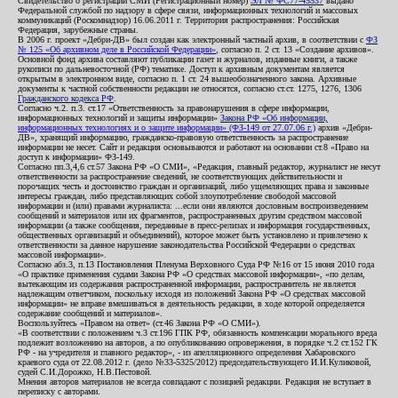
Свидетельство о регистрации СМИ (Регистрационный номер)
ЭЛ № ФС77-45537
выдано
Федеральной службой по надзору в сфере связи, информационных технологий и массовых
коммуникаций (Роскомнадзор) 16.06.2011 г. Территория распространения: Российская
Федерация, зарубежные страны.
В 2006 г. проект «Дебри-ДВ» был создан как электронный частный архив, в соответствии с
ФЗ
№ 125 «Об архивном деле в Российской Федерации»
, согласно п. 2 ст. 13 «Создание архивов».
Основной фонд архива составляют публикации газет и журналов, изданные книги, а также
рукописи по дальневосточной (РФ) тематике. Доступ к архивным документам является
открытым в электронном виде, согласно п. 1 ст. 24 вышеобозначенного закона. Архивные
документы к частной собственности редакции не относятся, согласно ст.ст. 1275, 1276, 1306
Гражданского кодекса РФ
.
Согласно ч.2. п.3. ст.17 «Ответственность за правонарушения в сфере информации,
информационных технологий и защиты информации»
Закона РФ «Об информации,
информационных технологиях и о защите информации» (ФЗ-149 от 27.07.06 г.)
архив «Дебри-
ДВ», хранящий информацию, гражданско-правовую ответственность за распространение
информации не несет. Сайт и редакция основываются и работают на основании ст.8 «Право на
доступ к информации» ФЗ-149.
Согласно пп.3,4,6 ст.57 Закона РФ «О СМИ», «Редакция, главный редактор, журналист не несут
ответственности за распространение сведений, не соответствующих действительности и
порочащих честь и достоинство граждан и организаций, либо ущемляющих права и законные
интересы граждан, либо представляющих собой злоупотребление свободой массовой
информации и (или) правами журналиста: ...если они являются дословным воспроизведением
сообщений и материалов или их фрагментов, распространенных другим средством массовой
информации (а также сообщения, переданные в пресс-релизах и информация государственных,
общественных организаций и объединений), которое может быть установлено и привлечено к
ответственности за данное нарушение законодательства Российской Федерации о средствах
массовой информации».
Согласно абз.3, п.13 Постановления Пленума Верховного Суда РФ №16 от 15 июня 2010 года
«О практике применения судами Закона РФ «О средствах массовой информации», «по делам,
вытекающим из содержания распространенной информации, распространитель не является
надлежащим ответчиком, поскольку исходя из положений Закона РФ «О средствах массовой
информации» не вправе вмешиваться в деятельность редакции, в ходе которой определяется
содержание сообщений и материалов».
Воспользуйтесь «Правом на ответ» (ст.46 Закона РФ «О СМИ»).
«В соответствии с положением ч.3 ст.196 ГПК РФ, обязанность компенсации морального вреда
подлежит возложению на авторов, а по опубликованию опровержения, в порядке ч.2 ст.152 ГК
РФ - на учредителя и главного редактор», - из апелляционного определения Хабаровского
краевого суда от 22.08.2012 г. (дело №33-5325/2012) председательствующего И.И.Куликовой,
судей С.И.Дорожко, Н.В.Пестовой.
Мнения авторов материалов не всегда совпадают с позицией редакции. Редакция не вступает в
переписку с авторами.