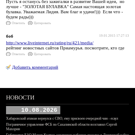
Пусть я останусь без зажигалки в развитие Вашей идеи, но
лучше - "ЗОЛОТАЯ БУЛАВКА" Самая настоящая золотая
булавка. Уважаемая Лидия. Вам благ и удачи!))) Если что -
будем рады)))
Ответить
Цитировать
боб
19.01.2015 17:27:13
http://www.liveinternet.ru/rating/ru/421/media/
рейтинг новостных сайтов Приамурья. посмотрите, кто где
Ответить
Цитировать
Добавить комментарий
НОВОСТИ
10.08.2026
Хабаровский атаман вернулся с СВО, ему присвоен очередной чин - есаул
Пограничное управление ФСБ по Сахалинской области возглавил Сергей
Махорин