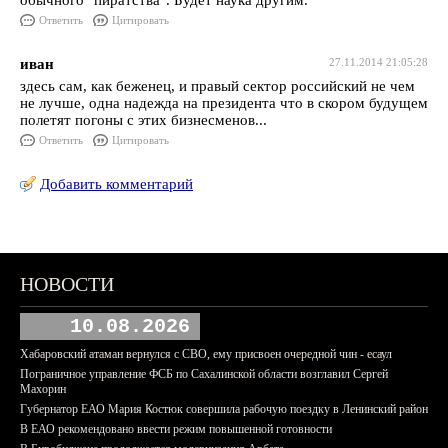
обычного "пиратства". Будет наука другим.
Ответить
Цитировать
иван
27.11.2014 21:05:28
здесь сам, как беженец, и правый сектор российский не чем
не лучше, одна надежда на президента что в скором будущем
полетят погоны с этих бизнесменов...
Ответить
Цитировать
Добавить комментарий
НОВОСТИ
10.08.2026
Хабаровский атаман вернулся с СВО, ему присвоен очередной чин - есаул
Пограничное управление ФСБ по Сахалинской области возглавил Сергей
Махорин
Губернатор ЕАО Мария Костюк совершила рабочую поездку в Ленинский район
В ЕАО рекомендовано ввести режим повышенной готовности