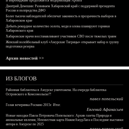
В Биробиджане продолжается модернизация Арбата
Дмитрий Демешин: Развиваем Хабаровский край с поддержкой президента
России и полпредства ДФО
Более тысячи наблюдателей обеспечат законность и прозрачность выборов в
Хабаровском крае
Добыть рекордное количество золота, меди и олова планируют горняки
Хабаровского края
Хабаровские врачи восстанавливают участников СВО после тяжелых травм
Женский волейбольный клуб «Амурские Тигрицы» открывает набор в группу
подготовки резерва
Архив новостей >>
ИЗ БЛОГОВ
Районная библиотека в Амурске уничтожена. На очереди библиотека
Островского в Комсомольске?!
павел попельский
Голая вечеринка Роснано 2015г. Итог.
Евгений Афанасьев
Новые находки Павла Петровича Попельского: Архив газеты Природа и
аномальные явления, Неизвестная карта НижнеАмурЛага и Последние выставки
автора в Амурске по 2025
павел попельский