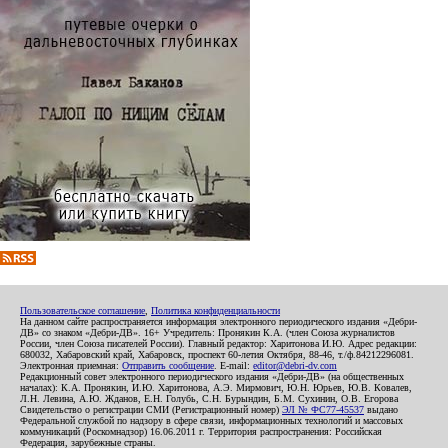
Пользовательское соглашение
,
Политика конфиденциальности
На данном сайте распространяется информация электронного периодического издания «Дебри-
ДВ» со знаком «Дебри-ДВ». 16+ Учредитель: Пронякин К.А. (член Союза журналистов
России, член Союза писателей России). Главный редактор: Харитонова И.Ю. Адрес редакции:
680032, Хабаровский край, Хабаровск, проспект 60-летия Октября, 88-46, т./ф.84212296081.
Электронная приемная:
Отправить сообщение
. E-mail:
editor@debri-dv.com
Редакционный совет электронного периодического издания «Дебри-ДВ» (на общественных
началах): К.А. Пронякин, И.Ю. Харитонова, А.Э. Мирмович, Ю.Н. Юрьев, Ю.В. Ковалев,
Л.Н. Левина, А.Ю. Жданов, Е.Н. Голубь, С.Н. Бурындин, Б.М. Сухинин, О.В. Егорова
Свидетельство о регистрации СМИ (Регистрационный номер)
ЭЛ № ФС77-45537
выдано
Федеральной службой по надзору в сфере связи, информационных технологий и массовых
коммуникаций (Роскомнадзор) 16.06.2011 г. Территория распространения: Российская
Федерация, зарубежные страны.