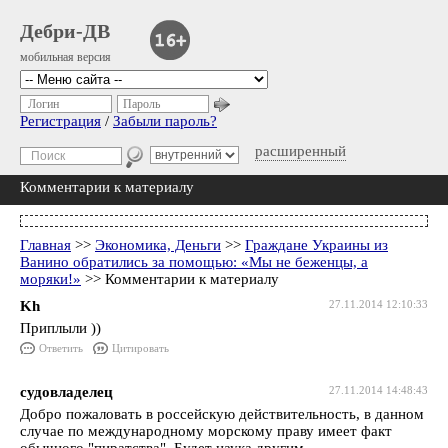
Дебри-ДВ
мобильная версия
Логин
Пароль
Регистрация
/
Забыли пароль?
расширенный
Комментарии к материалу
Главная
>>
Экономика, Деньги
>>
Граждане Украины из
Ванино обратились за помощью: «Мы не беженцы, а
моряки!»
>> Комментарии к материалу
Kh
27.11.2014 12:10:33
Приплыли ))
Ответить
Цитировать
судовладелец
27.11.2014 14:48:43
Добро пожаловать в россейскую действительность, в данном
случае по международному морскому праву имеет факт