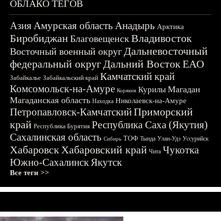
ОБЛАКО ТЕГОВ
Азия
Амурская область
Анадырь
Арктика
Биробиджан
Владивосток
Благовещенск
Дальневосточный
Восточный военный округ
федеральный округ
Дальний Восток
ЕАО
Камчатский край
Забайкалье
Забайкальский край
Комсомольск-на-Амуре
Магадан
Курилы
Корякия
Магаданская область
Николаевск-на-Амуре
Находка
Приморский
Петропавловск-Камчатский
край
Республика Саха (Якутия)
Республика Бурятия
Сахалинская область
ТОФ
Тында
Улан-Удэ
Уссурийск
Сибирь
Хабаровск
Хабаровский край
Чукотка
Чита
Южно-Сахалинск
Якутск
Все теги >>