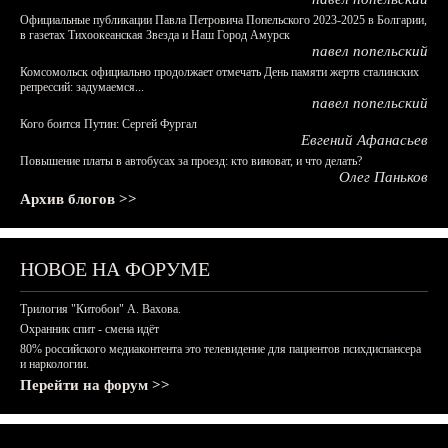
Официальные публикации Павла Петровича Попельского 2023-2025 в Болгарии,
в газетах Тихоокеанская Звезда и Наш Город Амурск
павел попельский
Комсомольск официально продолжает отмечать День памяти жертв сталинских
репрессий: задумаемся...
павел попельский
Кого боится Путин: Сергей Фургал
Евгений Афанасьев
Повышение платы в автобусах за проезд: кто виноват, и что делать?
Олег Паньков
Архив блогов >>
НОВОЕ НА ФОРУМЕ
Трилогия "Китобои" А. Вахова.
Охранник спит - смена идёт
80% российского медиаконтента это телевидение для пациентов психдиспансера
и наркологии.
Перейти на форум >>