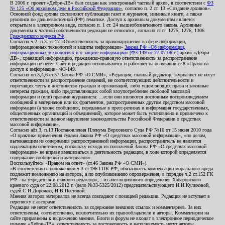
В 2006 г. проект «Дебри-ДВ» был создан как электронный частный архив, в соответствии с
ФЗ
№ 125 «Об архивном деле в Российской Федерации»
, согласно п. 2 ст. 13 «Создание архивов».
Основной фонд архива составляют публикации газет и журналов, изданные книги, а также
рукописи по дальневосточной (РФ) тематике. Доступ к архивным документам является
открытым в электронном виде, согласно п. 1 ст. 24 вышеобозначенного закона. Архивные
документы к частной собственности редакции не относятся, согласно ст.ст. 1275, 1276, 1306
Гражданского кодекса РФ
.
Согласно ч.2. п.3. ст.17 «Ответственность за правонарушения в сфере информации,
информационных технологий и защиты информации»
Закона РФ «Об информации,
информационных технологиях и о защите информации» (ФЗ-149 от 27.07.06 г.)
архив «Дебри-
ДВ», хранящий информацию, гражданско-правовую ответственность за распространение
информации не несет. Сайт и редакция основываются и работают на основании ст.8 «Право на
доступ к информации» ФЗ-149.
Согласно пп.3,4,6 ст.57 Закона РФ «О СМИ», «Редакция, главный редактор, журналист не несут
ответственности за распространение сведений, не соответствующих действительности и
порочащих честь и достоинство граждан и организаций, либо ущемляющих права и законные
интересы граждан, либо представляющих собой злоупотребление свободой массовой
информации и (или) правами журналиста: ...если они являются дословным воспроизведением
сообщений и материалов или их фрагментов, распространенных другим средством массовой
информации (а также сообщения, переданные в пресс-релизах и информация государственных,
общественных организаций и объединений), которое может быть установлено и привлечено к
ответственности за данное нарушение законодательства Российской Федерации о средствах
массовой информации».
Согласно абз.3, п.13 Постановления Пленума Верховного Суда РФ №16 от 15 июня 2010 года
«О практике применения судами Закона РФ «О средствах массовой информации», «по делам,
вытекающим из содержания распространенной информации, распространитель не является
надлежащим ответчиком, поскольку исходя из положений Закона РФ «О средствах массовой
информации» не вправе вмешиваться в деятельность редакции, в ходе которой определяется
содержание сообщений и материалов».
Воспользуйтесь «Правом на ответ» (ст.46 Закона РФ «О СМИ»).
«В соответствии с положением ч.3 ст.196 ГПК РФ, обязанность компенсации морального вреда
подлежит возложению на авторов, а по опубликованию опровержения, в порядке ч.2 ст.152 ГК
РФ - на учредителя и главного редактор», - из апелляционного определения Хабаровского
краевого суда от 22.08.2012 г. (дело №33-5325/2012) председательствующего И.И.Куликовой,
судей С.И.Дорожко, Н.В.Пестовой.
Мнения авторов материалов не всегда совпадают с позицией редакции. Редакция не вступает в
переписку с авторами.
Редакция не несет ответственность за содержание внешних ссылок и комментариев. За них
ответственны, соответственно, исключительно их правообладатели и авторы. Комментарии на
сайте приравнены к выражению мнения. Блоги и форум не входят в электронное периодическое
издание «Дебри-ДВ», ответственность за достоверность и наполняемость несут авторы.