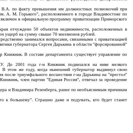
а В.А. по факту превышения им должностных полномочий при
м. А. М. Горького", расположенного в городе Владивостоке по
ыл включен в официальную программу приватизации Приморского
о края отчуждено 50 объектов недвижимости, расположенных в
нен ущерб на сумму свыше 70 миллионов рублей.
редственно занимался вопросами, связанными с приватизацией
литики губернатора Сергея Дарькина в области "форсированной"
р Книжник. В составе департамента существует управление по
. До 2001 года г-н Книжник подвизался на ниве мелкого
а. В этом же году, когда нынешний губернатор выдвинул свою
мя после триумфального восшествия г-на Дарькина на "престол"
Книжник, член партии "Единая Россия", отвечал за проведение
цера и Владимира Розенберга, ранее по необъяснимым причинам
го к большему". Страшно даже и подумать, кто будет станет