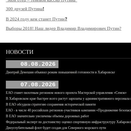
"Мой отец – теневой кассир Путина"
300 друзей Путина❗️
В 2024 году кем станет Путин❓
Выборы 2018! Наш лидер Владимир Владимирович Путин?
НОВОСТИ
08.08.2026
Дмитрий Демешин объявил режим повышенной готовности в Хабаровске
07.08.2026
ЕАО станет пилотным регионом нового проекта Мастерской управления «Сенеж»
В Хабаровском крае быстрее всего растут зарплаты у административного персонала 
В ЕАО обсудили стратегию сохранения исторической памяти
ЕАО - в числе 40 российских регионов-участников кампании «Продвижение безопас
В ЕАО значительно увеличены объемы дорожных работ
Федеральный эксперт по достоинству оценил спортивную инфраструктуру Хабаровс
Дноуглубительный флот будет создан для Северного морского пути