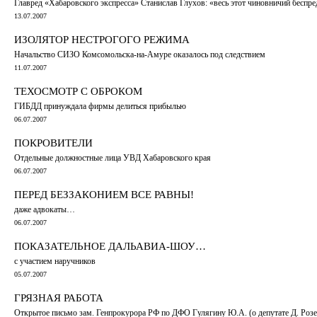
Главред «Хабаровского экспресса» Станислав Глухов: «весь этот чиновничий беспр
13.07.2007
ИЗОЛЯТОР НЕСТРОГОГО РЕЖИМА
Начальство СИЗО Комсомольска-на-Амуре оказалось под следствием
11.07.2007
ТЕХОСМОТР С ОБРОКОМ
ГИБДД принуждала фирмы делиться прибылью
06.07.2007
ПОКРОВИТЕЛИ
Отдельные должностные лица УВД Хабаровского края
06.07.2007
ПЕРЕД БЕЗЗАКОНИЕМ ВСЕ РАВНЫ!
даже адвокаты…
06.07.2007
ПОКАЗАТЕЛЬНОЕ ДАЛЬАВИА-ШОУ…
с участием наручников
05.07.2007
ГРЯЗНАЯ РАБОТА
Открытое письмо зам. Генпрокурора РФ по ДФО Гулягину Ю.А. (о депутате Д. Розе