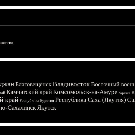
ркологии.
джан
Владивосток
Благовещенск
Восточный воен
Камчатский край
Комсомольск-на-Амуре
К
рай
Корякия
й край
Республика Саха (Якутия)
Са
Республика Бурятия
о-Сахалинск
Якутск