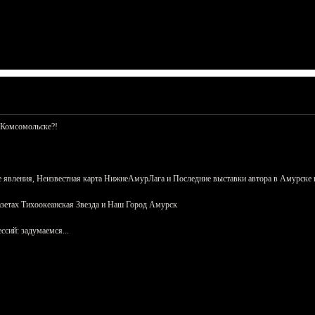
 Комсомольске?!
 явления, Неизвестная карта НижнеАмурЛага и Последние выставки автора в Амурске 
азетах Тихоокеанская Звезда и Наш Город Амурск
сий: задумаемся...