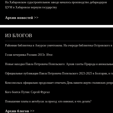
На Хабаровском судостроительном заводе началось производство дебаркадеров
ЦУМ в Хабаровске вернули государству
Архив новостей >>
ИЗ БЛОГОВ
Районная библиотека в Амурске уничтожена. На очереди библиотека Островского в
Голая вечеринка Роснано 2015г. Итог.
Новые находки Павла Петровича Попельского: Архив газеты Природа и аномальные
Официальные публикации Павла Петровича Попельского 2023-2025 в Болгарии, в г
Комсомольск официально продолжает отмечать День памяти жертв сталинских репрес
Кого боится Путин: Сергей Фургал
Повышение платы в автобусах за проезд: кто виноват, и что делать?
Архив блогов >>