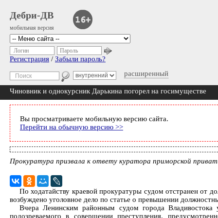
Дебри-ДВ
мобильная версия
Логин
Пароль
Регистрация
/
Забыли пароль?
расширенный
Чиновник и однокурсник Дарькина погорел на госимуществе
Вы просматриваете мобильную версию сайта.
Перейти на обычную версию >>
Прокуратура призвала к ответу куратора приморской привати
По ходатайству краевой прокуратуры судом отстранен от 
возбуждено уголовное дело по статье о превышении должностн
Вчера Ленинским районным судом города Владивостока у
подозреваемого в совершении преступления, предусмотрен