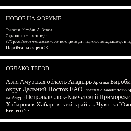
НОВОЕ НА ФОРУМЕ
Трилогия "Китобои" А. Вахова.
Охранник спит - смена идёт
80% российского медиаконтента это телевидение для пациентов психдиспансера и на
Перейти на форум >>
ОБЛАКО ТЕГОВ
Бироби
Азия
Амурская область
Анадырь
Арктика
округ
Дальний Восток
ЕАО
Забайкалье
Забайкальский к
Приморски
Петропавловск-Камчатский
на-Амуре
Хабаровск
Хабаровский край
Чукотка
Южн
Чита
Все теги >>