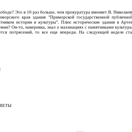
боде? Это в 10 раз больше, чем прокуратура вменяет В. Николаеву
риморского края здания "Приморской государственной публично
ятником истории и культуры". Плюс исторические здания в Артем
емин? Он-то, наверняка, знал о махинациях с памятниками культуры
тся потрясений, то все еще впереди. На следующей неделе ст
ч
ЕВЕТЫ