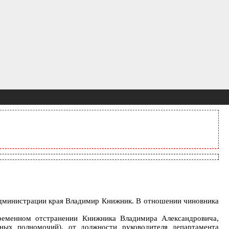
администрации края Владимир Книжник. В отношении чиновника
ременном отстранении Книжника Владимира Александровича,
ных полномочий), от должности руководителя департамента