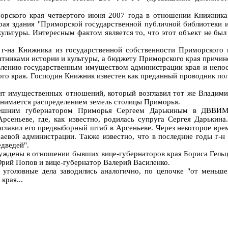
орского края четвертого июня 2007 года в отношении Книжник
ая здания "Приморской государственной публичной библиотеки и
 культуры. Интересным фактом является то, что этот объект не б
ий г-на Книжника из государственной собственности Приморског
мятниками истории и культуры, а бюджету Приморского края причи
влению государственным имуществом администрации края и непос
го края. Господин Книжник известен как преданный проводник по
ент имущественных отношений, который возглавил тот же Владими
анимается распределением земель столицы Приморья.
нешним губернатором Приморья Сергеем Дарькиным в ДВВИМУ
рсеньеве, где, как известно, родилась супруга Сергея Дарькин
главил его предвыборный штаб в Арсеньеве. Через некоторое вре
евой администрации. Также известно, что в последние годы г-н 
дведей".
збуждены в отношении бывших вице-губернаторов края Бориса Гель
Юрий Попов и вице-губернатор Валерий Василенко.
 уголовные дела заводились аналогично, по цепочке "от меньше
края...