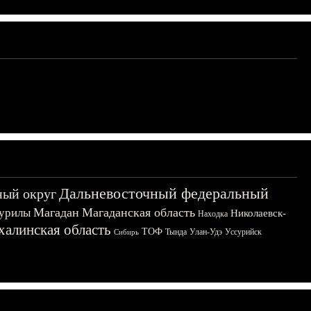
Дальневосточный федеральный
ный округ
Магадан
Магаданская область
урилы
Николаевск-
Находка
халинская область
ТОФ
Тында
Улан-Удэ
Уссурийск
Сибирь