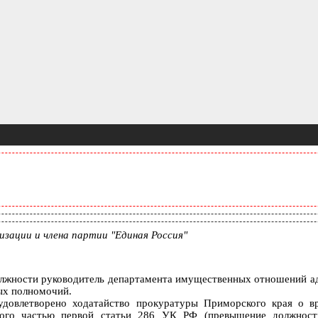
зации и члена партии "Единая Россия"
должности руководитель департамента имущественных отношений 
ых полномочий.
довлетворено ходатайство прокуратуры Приморского края о в
ного частью первой статьи 286 УК РФ (превышение должност