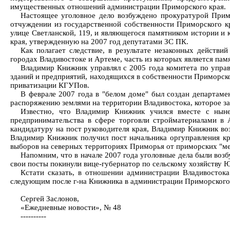
имущественных отношений администрации Приморского края.
Настоящее уголовное дело возбуждено прокуратурой Прим
отчуждении из государственной собственности Приморского кр
улице Светланской, 119, и являющегося памятником истории и
края, утвержденную на 2007 год депутатами ЗС ПК.
Как полагает следствие, в результате незаконных действ
городах Владивостоке и Артеме, часть из которых является па
Владимир Книжник управлял с 2005 года комитета по упра
зданий и предприятий, находящихся в собственности Приморско
приватизации КГУПов.
В феврале 2007 года в "белом доме" был создан департам
распоряжению землями на территории Владивостока, которое з
Известно, что Владимир Книжник учился вместе с ны
предпринимательства в сфере торговли стройматериалами в А
кандидатуру на пост руководителя края, Владимир Книжник воз
Владимир Книжник получил пост начальника оргуправления кра
выборов на северных территориях Приморья от приморских "ме
Напомним, что в начале 2007 года уголовные дела были во
свои посты покинули вице-губернатор по сельскому хозяйству 
Кстати сказать, в отношении администрации Владивостока
следующим после г-на Книжника в администрации Приморского 
Сергей Заслонов,
«Ежедневные новости», № 48
----------