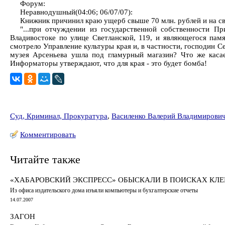
Форум:
Неравнодушный(04:06; 06/07/07):
Книжник причинил краю ущерб свыше 70 млн. рублей и на сво
"...при отчуждении из государственной собственности П
Владивостоке по улице Светланской, 119, и являющегося пам
смотрело Управление культуры края и, в частности, господин С
музея Арсеньева ушла под гламурный магазин? Что же касае
Информаторы утверждают, что для края - это будет бомба!
Суд, Криминал, Прокуратура
,
Василенко Валерий Владимирови
Комментировать
Читайте также
«ХАБАРОВСКИЙ ЭКСПРЕСС» ОБЫСКАЛИ В ПОИСКАХ КЛ
Из офиса издательского дома изъяли компьютеры и бухгалтерские отчеты
14.07.2007
ЗАГОН