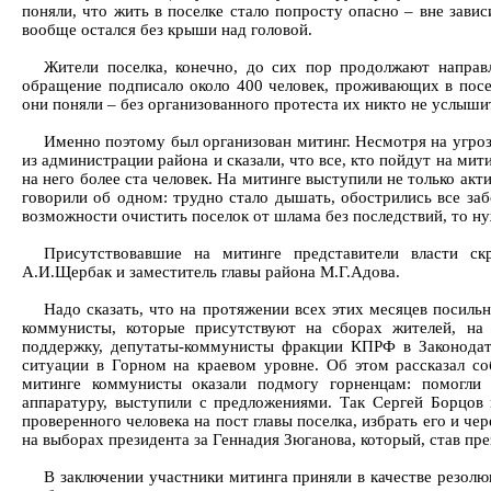
поняли, что жить в поселке стало попросту опасно – вне зави
вообще остался без крыши над головой.
Жители поселка, конечно, до сих пор продолжают направ
обращение подписало около 400 человек, проживающих в посе
они поняли – без организованного протеста их никто не услыши
Именно поэтому был организован митинг. Несмотря на угрозы
из администрации района и сказали, что все, кто пойдут на мит
на него более ста человек. На митинге выступили не только ак
говорили об одном: трудно стало дышать, обострились все заб
возможности очистить поселок от шлама без последствий, то ну
Присутствовавшие на митинге представители власти ск
А.И.Щербак и заместитель главы района М.Г.Адова.
Надо сказать, что на протяжении всех этих месяцев поси
коммунисты, которые присутствуют на сборах жителей, на
поддержку, депутаты-коммунисты фракции КПРФ в Законодат
ситуации в Горном на краевом уровне. Об этом рассказал с
митинге коммунисты оказали подмогу горненцам: помогли 
аппаратуру, выступили с предложениями. Так Сергей Борцов 
проверенного человека на пост главы поселка, избрать его и чер
на выборах президента за Геннадия Зюганова, который, став пр
В заключении участники митинга приняли в качестве резол