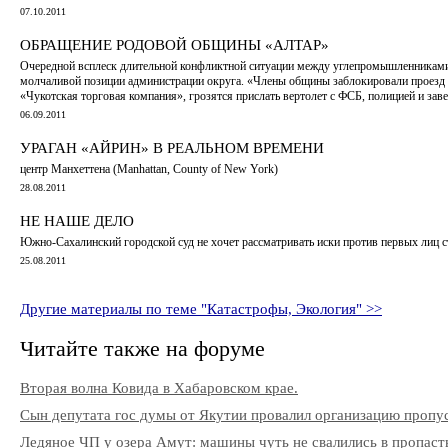
07.10.2011
ОБРАЩЕНИЕ РОДОВОЙ ОБЩИНЫ «АЛТАР»
Очередной всплеск длительной конфликтной ситуации между углепромышленниками 
молчаливой позиции администрации округа. «Члены общины заблокировали проезд 
«Чукотская торговая компания», грозятся прислать вертолет с ФСБ, полицией и заве
06.09.2011
УРАГАН «АЙРИН» В РЕАЛЬНОМ ВРЕМЕНИ
центр Манхеттена (Manhattan, County of New York)
28.08.2011
НЕ НАШЕ ДЕЛО
Южно-Сахалинский городской суд не хочет рассматривать иски против первых лиц 
25.08.2011
Другие материалы по теме "Катастрофы, Экология" >>
Читайте также на форуме
Вторая волна Ковида в Хабаровском крае.
Сын депутата гос думы от Якутии провалил организацию пропу
Ледяное ЧП у озера Амут: машины чуть не свалились в пропаст