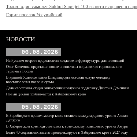
Только один самолет Sukhoi Superjet 100 из пяти исправен в па
Горит поселок Уссурийский
НОВОСТИ
06.08.2026
На Русском острове продолжается создание инфраструктуры для инноваций
Олег Кожемяко представил новые инициативы по развитию горнолыжного
туризма в России
В краевой больнице имени Владимирцева освоили новую методику
восстановления после инсульта
Дальневосточная студия кинохроники получила поддержку Дмитрия Демешина
Новый циклон приближается к Хабаровскому краю
05.08.2026
В Биробиджане прошел мастер-класс стилиста международного уровня Алекса
Датского
В Хабаровском крае подготовились к возможному повышению уровня Амура
Более 40 социальных выплат проиндексируют в Хабаровском крае в 2027 году