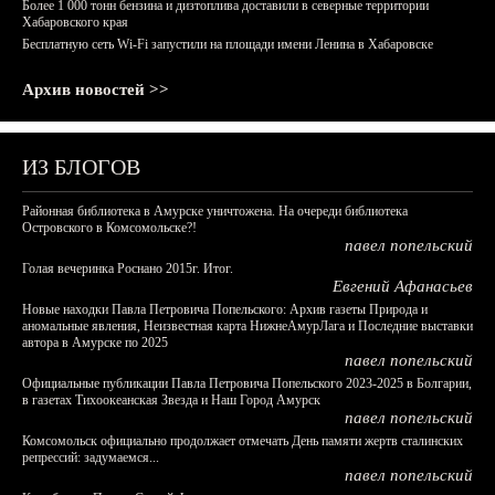
Более 1 000 тонн бензина и дизтоплива доставили в северные территории
Хабаровского края
Бесплатную сеть Wi-Fi запустили на площади имени Ленина в Хабаровске
Архив новостей >>
ИЗ БЛОГОВ
Районная библиотека в Амурске уничтожена. На очереди библиотека
Островского в Комсомольске?!
павел попельский
Голая вечеринка Роснано 2015г. Итог.
Евгений Афанасьев
Новые находки Павла Петровича Попельского: Архив газеты Природа и
аномальные явления, Неизвестная карта НижнеАмурЛага и Последние выставки
автора в Амурске по 2025
павел попельский
Официальные публикации Павла Петровича Попельского 2023-2025 в Болгарии,
в газетах Тихоокеанская Звезда и Наш Город Амурск
павел попельский
Комсомольск официально продолжает отмечать День памяти жертв сталинских
репрессий: задумаемся...
павел попельский