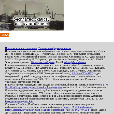
Пользовательское соглашение
,
Политика конфиденциальности
На данном сайте распространяется информация электронного периодического издания «Дебри-
ДВ» со знаком «Дебри-ДВ». 16+ Учредитель: Пронякин К.А. (член Союза журналистов
России, член Союза писателей России). Главный редактор: Харитонова И.Ю. Адрес редакции:
680032, Хабаровский край, Хабаровск, проспект 60-летия Октября, 88-46, т./ф.84212296081.
Электронная приемная:
Отправить сообщение
. E-mail:
editor@debri-dv.com
Редакционный совет электронного периодического издания «Дебри-ДВ» (на общественных
началах): К.А. Пронякин, И.Ю. Харитонова, А.Э. Мирмович, Ю.Н. Юрьев, Ю.В. Ковалев,
Л.Н. Левина, А.Ю. Жданов, Е.Н. Голубь, С.Н. Бурындин, Б.М. Сухинин, О.В. Егорова
Свидетельство о регистрации СМИ (Регистрационный номер)
ЭЛ № ФС77-45537
выдано
Федеральной службой по надзору в сфере связи, информационных технологий и массовых
коммуникаций (Роскомнадзор) 16.06.2011 г. Территория распространения: Российская
Федерация, зарубежные страны.
В 2006 г. проект «Дебри-ДВ» был создан как электронный частный архив, в соответствии с
ФЗ
№ 125 «Об архивном деле в Российской Федерации»
, согласно п. 2 ст. 13 «Создание архивов».
Основной фонд архива составляют публикации газет и журналов, изданные книги, а также
рукописи по дальневосточной (РФ) тематике. Доступ к архивным документам является
открытым в электронном виде, согласно п. 1 ст. 24 вышеобозначенного закона. Архивные
документы к частной собственности редакции не относятся, согласно ст.ст. 1275, 1276, 1306
Гражданского кодекса РФ
.
Согласно ч.2. п.3. ст.17 «Ответственность за правонарушения в сфере информации,
информационных технологий и защиты информации»
Закона РФ «Об информации,
информационных технологиях и о защите информации» (ФЗ-149 от 27.07.06 г.)
архив «Дебри-
ДВ», хранящий информацию, гражданско-правовую ответственность за распространение