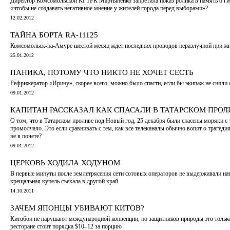
Директор Комсомольской КГТРК Мартыненко запретила показ ролика в память о ги
«чтобы не создавать негативное мнение у жителей города перед выборами»?
12.02.2012
ТАЙНА БОРТА RA-11125
Комсомольск-на-Амуре шестой месяц ждет последних проводов неразлучной при жи
25.01.2012
ПАНИКА, ПОТОМУ ЧТО НИКТО НЕ ХОЧЕТ СЕСТЬ
Рефрижератор «Ирину», скорее всего, можно было спасти, если бы экипаж не сняли 
09.01.2012
КАПИТАН РАССКАЗАЛ КАК СПАСАЛИ В ТАТАРСКОМ ПРОЛ
О том, что в Татарском проливе под Новый год, 25 декабря были спасены моряки с т
промолчало. Это если сравнивать с тем, как все телеканалы обычно вопят о трагеди
не в почете?
09.01.2012
ЦЕРКОВЬ ХОДИЛА ХОДУНОМ
В первые минуты после землетрясения сети сотовых операторов не выдерживали нат
крещальная купель съехала в другой край
14.10.2011
ЗАЧЕМ ЯПОНЦЫ УБИВАЮТ КИТОВ?
Китобои не нарушают международной конвенции, но защитников природы это только 
ресторане стоит порядка $10–12 за порцию