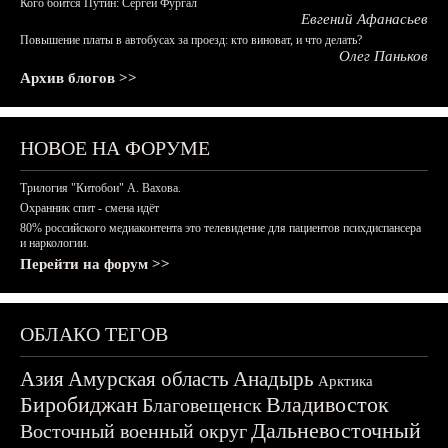
Кого боится Путин: Сергей Фургал
Евгений Афанасьев
Повышение платы в автобусах за проезд: кто виноват, и что делать?
Олег Паньков
Архив блогов >>
НОВОЕ НА ФОРУМЕ
Трилогия "Китобои" А. Вахова.
Охранник спит - смена идёт
80% российского медиаконтента это телевидение для пациентов психдиспансера
и наркологии.
Перейти на форум >>
ОБЛАКО ТЕГОВ
Азия
Амурская область
Анадырь
Арктика
Биробиджан
Владивосток
Благовещенск
Дальневосточный
Восточный военный округ