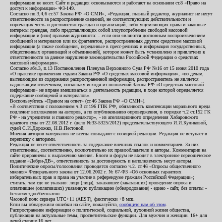
информации не несет. Сайт и редакция основываются и работают на основании ст.8 «Право на
доступ к информации» ФЗ-149.
Согласно пп.3,4,6 ст.57 Закона РФ «О СМИ», «Редакция, главный редактор, журналист не несут
ответственности за распространение сведений, не соответствующих действительности и
порочащих честь и достоинство граждан и организаций, либо ущемляющих права и законные
интересы граждан, либо представляющих собой злоупотребление свободой массовой
информации и (или) правами журналиста: ...если они являются дословным воспроизведением
сообщений и материалов или их фрагментов, распространенных другим средством массовой
информации (а также сообщения, переданные в пресс-релизах и информация государственных,
общественных организаций и объединений), которое может быть установлено и привлечено к
ответственности за данное нарушение законодательства Российской Федерации о средствах
массовой информации».
Согласно абз.3, п.13 Постановления Пленума Верховного Суда РФ №16 от 15 июня 2010 года
«О практике применения судами Закона РФ «О средствах массовой информации», «по делам,
вытекающим из содержания распространенной информации, распространитель не является
надлежащим ответчиком, поскольку исходя из положений Закона РФ «О средствах массовой
информации» не вправе вмешиваться в деятельность редакции, в ходе которой определяется
содержание сообщений и материалов».
Воспользуйтесь «Правом на ответ» (ст.46 Закона РФ «О СМИ»).
«В соответствии с положением ч.3 ст.196 ГПК РФ, обязанность компенсации морального вреда
подлежит возложению на авторов, а по опубликованию опровержения, в порядке ч.2 ст.152 ГК
РФ - на учредителя и главного редактор», - из апелляционного определения Хабаровского
краевого суда от 22.08.2012 г. (дело №33-5325/2012) председательствующего И.И.Куликовой,
судей С.И.Дорожко, Н.В.Пестовой.
Мнения авторов материалов не всегда совпадают с позицией редакции. Редакция не вступает в
переписку с авторами.
Редакция не несет ответственность за содержание внешних ссылок и комментариев. За них
ответственны, соответственно, исключительно их правообладатели и авторы. Комментарии на
сайте приравнены к выражению мнения. Блоги и форум не входят в электронное периодическое
издание «Дебри-ДВ», ответственность за достоверность и наполняемость несут авторы.
Политические опросы/голосования проводятся согласно ч.2. ст.46 «Опросы общественного
мнения» Федерального закона от 12.06.2002 г. № 67-ФЗ «Об основных гарантиях
избирательных прав и права на участие в референдуме граждан Российской Федерации»;
считать, там где не указано: лицо (лица), заказавшее (заказавших) проведение опроса и
оплатившее (оплативших) указанную публикацию (обнародование) - едино - сайт, без оплаты -
безвозмездно/бесплатно.
Часовой пояс сервера UTC+11 (AEST), фактически +8 мск.
Если вы обнаружили ошибки на сайте, пожалуйста,
сообщите нам об этом
.
Распространение информации о политической, социальной, духовной жизни общества,
публикации на актуальные темы, просветительские функции. Для мужчин и женщин. 16+ для
детей старше 16 лет.