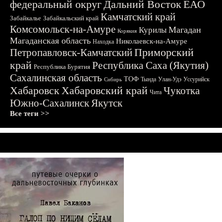
федеральный округ
Дальний Восток
ЕАО
Камчатский край
Забайкалье
Забайкальский край
Комсомольск-на-Амуре
Магадан
Курилы
Корякия
Магаданская область
Николаевск-на-Амуре
Находка
Приморский
Петропавловск-Камчатский
край
Республика Саха (Якутия)
Республика Бурятия
Сахалинская область
ТОФ
Тында
Улан-Удэ
Уссурийск
Сибирь
Хабаровск
Хабаровский край
Чукотка
Чита
Южно-Сахалинск
Якутск
Все теги >>