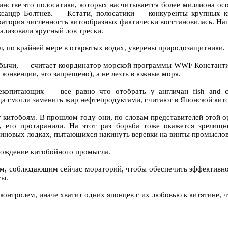
нстве это полосатики, которых насчитывается более миллиона ос
сандр Болтнев. — Кстати, полосатики — конкуренты крупных к
атория численность китообразных фактически восстановилась. Напр
ализовали ярусный лов трески.
, по крайней мере в открытых водах, уверены природозащитники.
бычи, — считает координатор морской программы WWF Константин 
конвенции, это запрещено), а не лезть в южные моря.
копитающих — все равно что отобрать у англичан fish and c
да смогли заменить жир нефтепродуктами, считают в Японской кит
 китобоям. В прошлом году они, по словам представителей этой ор
, его протаранили. На этот раз борьба тоже окажется зрелищ
иновых лодках, пытающихся накинуть веревки на винты промыслов
рождение китобойного промысла.
нам, соблюдающим сейчас мораторий, чтобы обеспечить эффективн
сы.
 контролем, иначе хватит одних японцев с их любовью к китятине, 