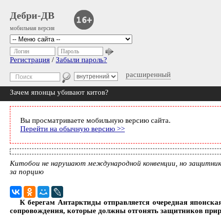
Дебри-ДВ
мобильная версия
Логин
Пароль
Регистрация
/
Забыли пароль?
расширенный
Зачем японцы убивают китов?
Вы просматриваете мобильную версию сайта.
Перейти на обычную версию >>
Китобои не нарушают международной конвенции, но защитнико
за порцию
К берегам Антарктиды отправляется очередная японская
сопровождения, которые должны отгонять защитников приро