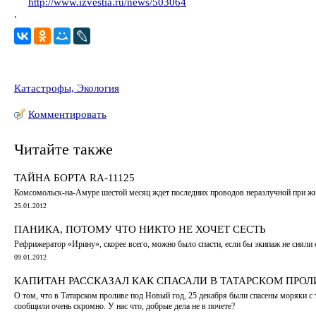
http://www.izvestia.ru/news/503064
.
Катастрофы, Экология
Комментировать
Читайте также
ТАЙНА БОРТА RA-11125
Комсомольск-на-Амуре шестой месяц ждет последних проводов неразлучной при жи
25.01.2012
ПАНИКА, ПОТОМУ ЧТО НИКТО НЕ ХОЧЕТ СЕСТЬ
Рефрижератор «Ирину», скорее всего, можно было спасти, если бы экипаж не сняли 
09.01.2012
КАПИТАН РАССКАЗАЛ КАК СПАСАЛИ В ТАТАРСКОМ ПРОЛ
О том, что в Татарском проливе под Новый год, 25 декабря были спасены моряки с т
сообщили очень скромно. У нас что, добрые дела не в почете?