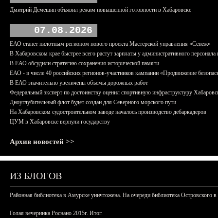
Дмитрий Демешин объявил режим повышенной готовности в Хабаровске
07.08.2026
ЕАО станет пилотным регионом нового проекта Мастерской управления «Сенеж»
В Хабаровском крае быстрее всего растут зарплаты у административного персонала 
В ЕАО обсудили стратегию сохранения исторической памяти
ЕАО - в числе 40 российских регионов-участников кампании «Продвижение безопас
В ЕАО значительно увеличены объемы дорожных работ
Федеральный эксперт по достоинству оценил спортивную инфраструктуру Хабаровс
Дноуглубительный флот будет создан для Северного морского пути
На Хабаровском судостроительном заводе началось производство дебаркадеров
ЦУМ в Хабаровске вернули государству
Архив новостей >>
ИЗ БЛОГОВ
Районная библиотека в Амурске уничтожена. На очереди библиотека Островского в
Голая вечеринка Роснано 2015г. Итог.