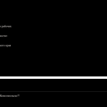
и рабочих
ности»
кого края
 Комсомольске?!