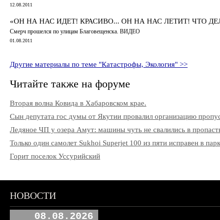
12.08.2011
«ОН НА НАС ИДЕТ! КРАСИВО... ОН НА НАС ЛЕТИТ! ЧТО ДЕ
Смерч прошелся по улицам Благовещенска. ВИДЕО
01.08.2011
Другие материалы по теме "Катастрофы, Экология" >>
Читайте также на форуме
Вторая волна Ковида в Хабаровском крае.
Сын депутата гос думы от Якутии провалил организацию пропу
Ледяное ЧП у озера Амут: машины чуть не свалились в пропаст
Только один самолет Sukhoi Superjet 100 из пяти исправен в па
Горит поселок Уссурийский
НОВОСТИ
08.08.2026