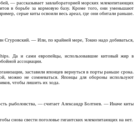
обей, — рассказывает завлабораторией морских млекопитающих
итов в борьбе за кормовую базу. Кроме того, они уменьшают
имер, серые киты освоили весь ареал, где они обитали раньше.
Сгуровский. — Или, по крайней мере, Токио надо добиваться,
hips. Да и сами европейцы, использовавшие китовый жир в
обойной ассоциации.
ганизации, заставили японцев вернуться в порты раньше срока.
ной, можно не сомневаться. Японцы для обороны используют
иков, чтобы лишить их хода.
ость рыболовства, — считает Александр Болтнев. — Иначе киты
чтобы снова свести поголовье гигантских млекопитающих на нет.