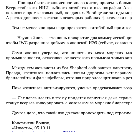
— Японцы бьют ограниченное число китов, причем в больши
Всероссийского НИИ рыбного хозяйства и океанографии Алек
поголовье промысловых рыб, поедая их. Вообще же за годы мор
А расплодившиеся косатки в некоторых районах фактически пар
Тем не менее японцам надо прекратить китобойный промысел
— Научный лов — это лишь прикрытие для коммерческой до
чтобы IWC разрешила добычу в японской ИЭЗ (сейчас, согласно 
Сами японцы уверены, что лишить их мяса морских мле
промышленности, отказались от жестокого промысла только ког
Между тем активисты из Sea Shepherd собираются навстречу
Правда, «зеленые» поплатились новым дорогим катамараном
брандспойты и фальшфейеры, отгоняя природозащитников в рез
Пока «зеленые» активизируются, ученые предсказывают воз
— Лет через десять к этому придется вернуться даже стра
станут всерьез конкурировать с человеком за морские биоресур
Другое дело, что такой лов должен происходить под строгим
Константин Волков,
«Извести», 05.10.11