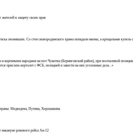
г жителей в защиту своих прав
иска звонивших. Со стен сковородинского храма попадали иконы, а крещальная купель с
и коренными народами на юге Чукотки (Беринговский район), при молчаливой позиции
я прислать вертолет с ФСБ, полицией и завести на них уголовные дела...»
страны: Медведева, Путина, Хорошавина
 накануне рокового рейса Ан-12