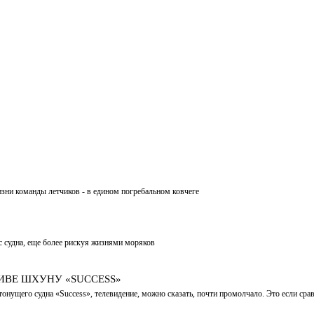
зни команды летчиков - в едином погребальном ковчеге
с судна, еще более рискуя жизнями моряков
ИВЕ ШХУНУ «SUCCESS»
онущего судна «Success», телевидение, можно сказать, почти промолчало. Это если срав