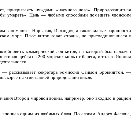
дет, прикрываясь нуждами «научного лова». Природозащитная
чтобы умереть». Цель — любыми способами помешать японским
тим занимаются Норвегия, Исландия, а также малые народности
бском море. Плюс китов ловят страны, не присоединившиеся к
 возобновить коммерческий лов китов, на который был наложен
простирающейся на 200 морских миль от берега, и только Япония
деятельности.
, — рассказывает секретарь комиссии Саймон Брокингтон. —
ан скорее с активизацией природозащитников.
чания Второй мировой войны, например, оно входило в рацион
 у японцев одним из любимых блюд. По словам Андрея Фесюна,