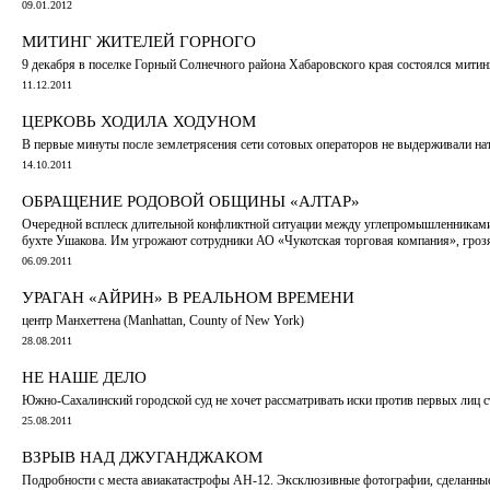
09.01.2012
МИТИНГ ЖИТЕЛЕЙ ГОРНОГО
9 декабря в поселке Горный Солнечного района Хабаровского края состоялся митин
11.12.2011
ЦЕРКОВЬ ХОДИЛА ХОДУНОМ
В первые минуты после землетрясения сети сотовых операторов не выдерживали нат
14.10.2011
ОБРАЩЕНИЕ РОДОВОЙ ОБЩИНЫ «АЛТАР»
Очередной всплеск длительной конфликтной ситуации между углепромышленниками 
бухте Ушакова. Им угрожают сотрудники АО «Чукотская торговая компания», грозятс
06.09.2011
УРАГАН «АЙРИН» В РЕАЛЬНОМ ВРЕМЕНИ
центр Манхеттена (Manhattan, County of New York)
28.08.2011
НЕ НАШЕ ДЕЛО
Южно-Сахалинский городской суд не хочет рассматривать иски против первых лиц 
25.08.2011
ВЗРЫВ НАД ДЖУГАНДЖАКОМ
Подробности с места авиакатастрофы АН-12. Эксклюзивные фотографии, сделанные