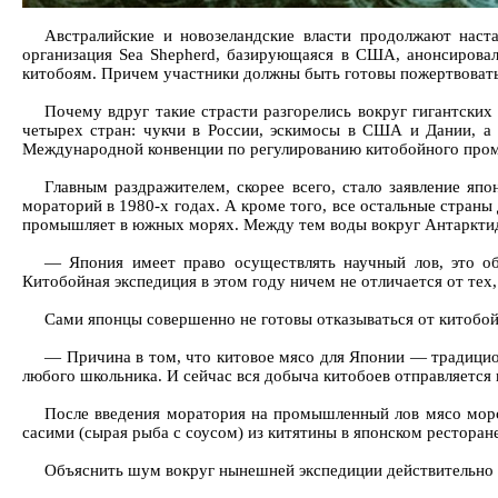
Австралийские и новозеландские власти продолжают наст
организация Sea Shepherd, базирующаяся в США, анонсирова
китобоям. Причем участники должны быть готовы пожертвовать 
Почему вдруг такие страсти разгорелись вокруг гигантски
четырех стран: чукчи в России, эскимосы в США и Дании, а 
Международной конвенции по регулированию китобойного пром
Главным раздражителем, скорее всего, стало заявление яп
мораторий в 1980-х годах. А кроме того, все остальные страны
промышляет в южных морях. Между тем воды вокруг Антарктиды
— Япония имеет право осуществлять научный лов, это о
Китобойная экспедиция в этом году ничем не отличается от тех
Сами японцы совершенно не готовы отказываться от китобо
— Причина в том, что китовое мясо для Японии — традицио
любого школьника. И сейчас вся добыча китобоев отправляется 
После введения моратория на промышленный лов мясо морс
сасими (сырая рыба с соусом) из китятины в японском ресторан
Объяснить шум вокруг нынешней экспедиции действительно 