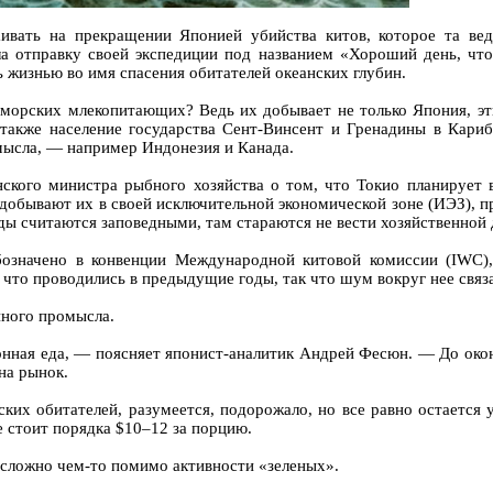
аивать на прекращении Японией убийства китов, которое та ве
ла отправку своей экспедиции под названием «Хороший день, 
жизнью во имя спасения обитателей океанских глубин.
х морских млекопитающих? Ведь их добывает не только Япония, э
также население государства Сент-Винсент и Гренадины в Кари
ысла, — например Индонезия и Канада.
онского министра рыбного хозяйства о том, что Токио планирует
 добывают их в своей исключительной экономической зоне (ИЭЗ), 
 считаются заповедными, там стараются не вести хозяйственной 
бозначено в конвенции Международной китовой комиссии (IWC)
, что проводились в предыдущие годы, так что шум вокруг нее связ
йного промысла.
нная еда, — поясняет японист-аналитик Андрей Фесюн. — До окон
на рынок.
ких обитателей, разумеется, подорожало, но все равно остается
е стоит порядка $10–12 за порцию.
сложно чем-то помимо активности «зеленых».