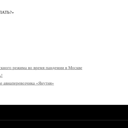
ЛАТЬ?»
скного режима во время пандемии в Москве
ь!
рке авиаперевозчика «Якутия»