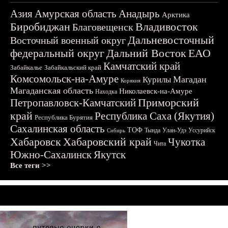
Азия
Амурская область
Анадырь
Арктика
Биробиджан
Владивосток
Благовещенск
Дальневосточный
Восточный военный округ
федеральный округ
Дальний Восток
ЕАО
Камчатский край
Забайкалье
Забайкальский край
Комсомольск-на-Амуре
Магадан
Курилы
Корякия
Магаданская область
Николаевск-на-Амуре
Находка
Приморский
Петропавловск-Камчатский
край
Республика Саха (Якутия)
Республика Бурятия
Сахалинская область
ТОФ
Тында
Улан-Удэ
Уссурийск
Сибирь
Хабаровск
Хабаровский край
Чукотка
Чита
Южно-Сахалинск
Якутск
Все теги >>