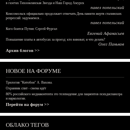
в газетах Тихоокеанская Звезда и Наш Город Амурск
павел попельский
Комсомольск официально продолжает отмечать День памяти жертв сталинских
репрессий: задумаемся...
павел попельский
Кого боится Путин: Сергей Фургал
Евгений Афанасьев
Повышение платы в автобусах за проезд: кто виноват, и что делать?
Олег Паньков
Архив блогов >>
НОВОЕ НА ФОРУМЕ
Трилогия "Китобои" А. Вахова.
Охранник спит - смена идёт
80% российского медиаконтента это телевидение для пациентов психдиспансера
и наркологии.
Перейти на форум >>
ОБЛАКО ТЕГОВ