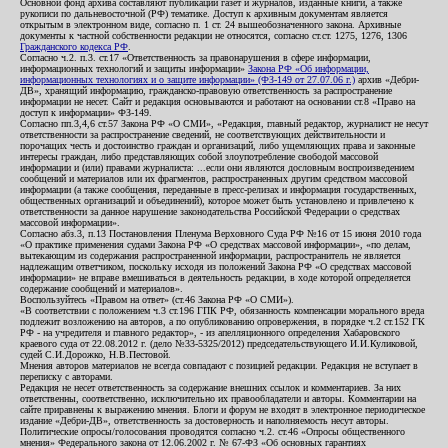
Основной фонд архива составляют публикации газет и журналов, изданные книги, а также
рукописи по дальневосточной (РФ) тематике. Доступ к архивным документам является
открытым в электронном виде, согласно п. 1 ст. 24 вышеобозначенного закона. Архивные
документы к частной собственности редакции не относятся, согласно ст.ст. 1275, 1276, 1306
Гражданского кодекса РФ
.
Согласно ч.2. п.3. ст.17 «Ответственность за правонарушения в сфере информации,
информационных технологий и защиты информации»
Закона РФ «Об информации,
информационных технологиях и о защите информации» (ФЗ-149 от 27.07.06 г.)
архив «Дебри-
ДВ», хранящий информацию, гражданско-правовую ответственность за распространение
информации не несет. Сайт и редакция основываются и работают на основании ст.8 «Право на
доступ к информации» ФЗ-149.
Согласно пп.3,4,6 ст.57 Закона РФ «О СМИ», «Редакция, главный редактор, журналист не несут
ответственности за распространение сведений, не соответствующих действительности и
порочащих честь и достоинство граждан и организаций, либо ущемляющих права и законные
интересы граждан, либо представляющих собой злоупотребление свободой массовой
информации и (или) правами журналиста: ...если они являются дословным воспроизведением
сообщений и материалов или их фрагментов, распространенных другим средством массовой
информации (а также сообщения, переданные в пресс-релизах и информация государственных,
общественных организаций и объединений), которое может быть установлено и привлечено к
ответственности за данное нарушение законодательства Российской Федерации о средствах
массовой информации».
Согласно абз.3, п.13 Постановления Пленума Верховного Суда РФ №16 от 15 июня 2010 года
«О практике применения судами Закона РФ «О средствах массовой информации», «по делам,
вытекающим из содержания распространенной информации, распространитель не является
надлежащим ответчиком, поскольку исходя из положений Закона РФ «О средствах массовой
информации» не вправе вмешиваться в деятельность редакции, в ходе которой определяется
содержание сообщений и материалов».
Воспользуйтесь «Правом на ответ» (ст.46 Закона РФ «О СМИ»).
«В соответствии с положением ч.3 ст.196 ГПК РФ, обязанность компенсации морального вреда
подлежит возложению на авторов, а по опубликованию опровержения, в порядке ч.2 ст.152 ГК
РФ - на учредителя и главного редактор», - из апелляционного определения Хабаровского
краевого суда от 22.08.2012 г. (дело №33-5325/2012) председательствующего И.И.Куликовой,
судей С.И.Дорожко, Н.В.Пестовой.
Мнения авторов материалов не всегда совпадают с позицией редакции. Редакция не вступает в
переписку с авторами.
Редакция не несет ответственность за содержание внешних ссылок и комментариев. За них
ответственны, соответственно, исключительно их правообладатели и авторы. Комментарии на
сайте приравнены к выражению мнения. Блоги и форум не входят в электронное периодическое
издание «Дебри-ДВ», ответственность за достоверность и наполняемость несут авторы.
Политические опросы/голосования проводятся согласно ч.2. ст.46 «Опросы общественного
мнения» Федерального закона от 12.06.2002 г. № 67-ФЗ «Об основных гарантиях