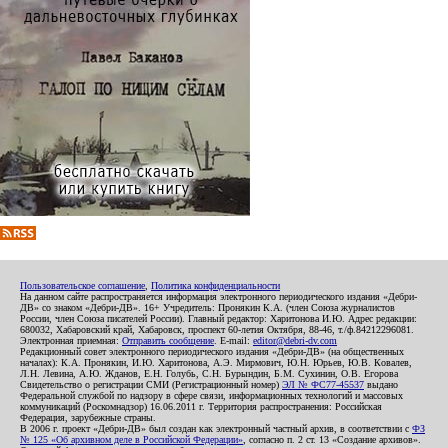
Пользовательское соглашение
,
Политика конфиденциальности
На данном сайте распространяется информация электронного периодического издания «Дебри-
ДВ» со знаком «Дебри-ДВ». 16+ Учредитель: Пронякин К.А. (член Союза журналистов
России, член Союза писателей России). Главный редактор: Харитонова И.Ю. Адрес редакции:
680032, Хабаровский край, Хабаровск, проспект 60-летия Октября, 88-46, т./ф.84212296081.
Электронная приемная:
Отправить сообщение
. E-mail:
editor@debri-dv.com
Редакционный совет электронного периодического издания «Дебри-ДВ» (на общественных
началах): К.А. Пронякин, И.Ю. Харитонова, А.Э. Мирмович, Ю.Н. Юрьев, Ю.В. Ковалев,
Л.Н. Левина, А.Ю. Жданов, Е.Н. Голубь, С.Н. Бурындин, Б.М. Сухинин, О.В. Егорова
Свидетельство о регистрации СМИ (Регистрационный номер)
ЭЛ № ФС77-45537
выдано
Федеральной службой по надзору в сфере связи, информационных технологий и массовых
коммуникаций (Роскомнадзор) 16.06.2011 г. Территория распространения: Российская
Федерация, зарубежные страны.
В 2006 г. проект «Дебри-ДВ» был создан как электронный частный архив, в соответствии с
ФЗ
№ 125 «Об архивном деле в Российской Федерации»
, согласно п. 2 ст. 13 «Создание архивов».