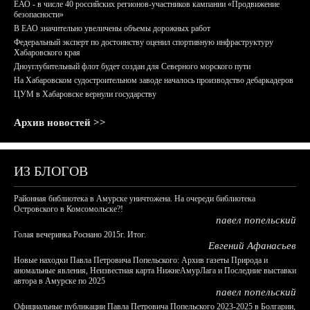
ЕАО - в числе 40 российских регионов-участников кампании «Продвижение
безопасности»
В ЕАО значительно увеличены объемы дорожных работ
Федеральный эксперт по достоинству оценил спортивную инфраструктуру
Хабаровского края
Дноуглубительный флот будет создан для Северного морского пути
На Хабаровском судостроительном заводе началось производство дебаркадеров
ЦУМ в Хабаровске вернули государству
Архив новостей >>
ИЗ БЛОГОВ
Районная библиотека в Амурске уничтожена. На очереди библиотека
Островского в Комсомольске?!
павел попельский
Голая вечеринка Роснано 2015г. Итог.
Евгений Афанасьев
Новые находки Павла Петровича Попельского: Архив газеты Природа и
аномальные явления, Неизвестная карта НижнеАмурЛага и Последние выставки
автора в Амурске по 2025
павел попельский
Официальные публикации Павла Петровича Попельского 2023-2025 в Болгарии,